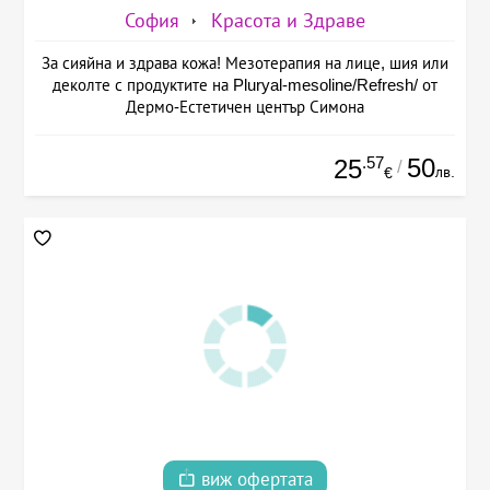
София
Красота и Здраве
За сияйна и здрава кожа! Мезотерапия на лице, шия или
деколте с продуктите на Pluryal-mesoline/Refresh/ от
Дермо-Естетичен център Симона
.57
50
25
/
лв.
€
виж офертата