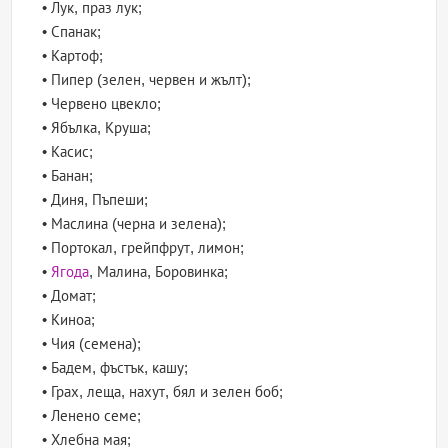
• Лук, праз лук;
• Спанак;
• Картоф;
• Пипер (зелен, червен и жълт);
• Червено цвекло;
• Ябълка, Круша;
• Касис;
• Банан;
• Диня, Пъпеши;
• Маслина (черна и зелена);
• Портокал, грейпфрут, лимон;
•
Ягода
, Малина, Боровинка;
• Домат;
• Киноа;
• Чия (семена);
• Бадем, фъстък, кашу;
• Грах, леща, нахут, бял и зелен боб;
• Ленено семе;
• Хлебна мая;