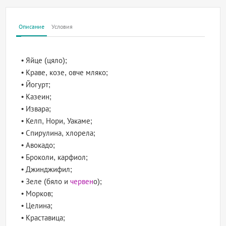
Описание
Условия
• Яйце (цяло);
• Краве, козе, овче мляко;
• Йогурт;
• Казеин;
• Извара;
• Келп, Нори, Уакаме;
• Спирулина, хлорела;
• Авокадо;
• Броколи, карфиол;
• Джинджифил;
• Зеле (бяло и
червен
о);
• Морков;
• Целина;
• Краставица;