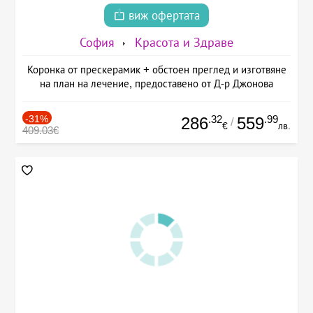
виж офертата
София
Красота и Здраве
Коронка от прескерамик + обстоен преглед и изготвяне
на план на лечение, предоставено от Д-р Джонова
-31%
.32
.99
286
559
/
€
лв.
409.03€