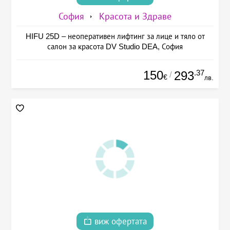
София
Красота и Здраве
HIFU 25D – неоперативен лифтинг за лице и тяло от
салон за красота DV Studio DEA, София
150
.37
293
/
€
лв.
виж офертата