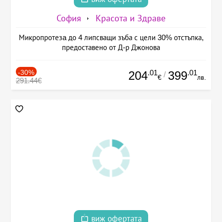
София
Красота и Здраве
Микропротезa до 4 липсващи зъба с цели 30% отстъпка,
предоставено от Д-р Джонова
-30%
.01
.01
204
399
/
€
лв.
291.44€
виж офертата