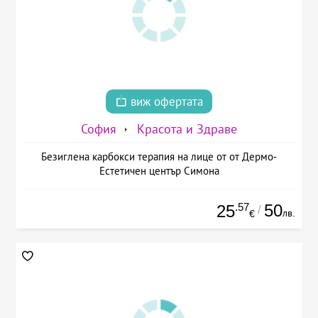
виж офертата
София
Красота и Здраве
Безиглена карбокси терапия на лице от от Дермо-
Естетичен център Симона
.57
50
25
/
лв.
€