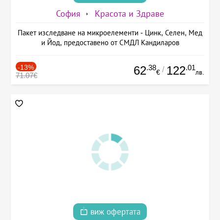
София
Красота и Здраве
Пакет изследване на микроелементи - Цинк, Селен, Мед
и Йод, предоставено от СМДЛ Кандиларов
-13%
.38
.01
62
122
/
€
лв.
71.07€
виж офертата