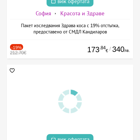
виж офертата
София
Красота и Здраве
Пакет изследвания Здрава коса с 19% отстъпка,
предоставено от СМДЛ Кандиларов
-19%
.84
340
173
/
лв.
€
212.70€
виж офертата