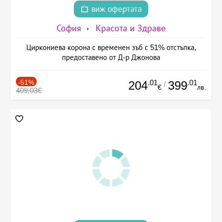
виж офертата
София
Красота и Здраве
Циркониева корона с временен зъб с 51% отстъпка,
предоставено от Д-р Джонова
-51%
.01
.01
204
399
/
€
лв.
409.03€