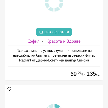
виж офертата
София
Красота и Здраве
Разкрасяване на устни, скули или попълване на
назолабиални бръчки с пречистен израелски филър
Radiant от Дермо-Естетичен център Симона
.02
135
69
/
лв.
€