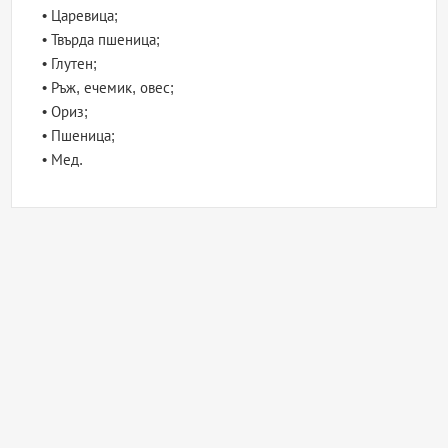
• Царевица;
• Твърда пшеница;
• Глутен;
• Ръж, ечемик, овес;
• Ориз;
• Пшеница;
• Мед.