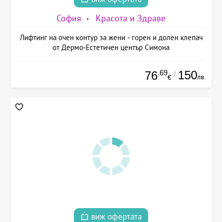
София
Красота и Здраве
Лифтинг на очен контур за жени - горен и долен клепач
от Дермо-Естетичен център Симона
.69
150
76
/
лв.
€
виж офертата