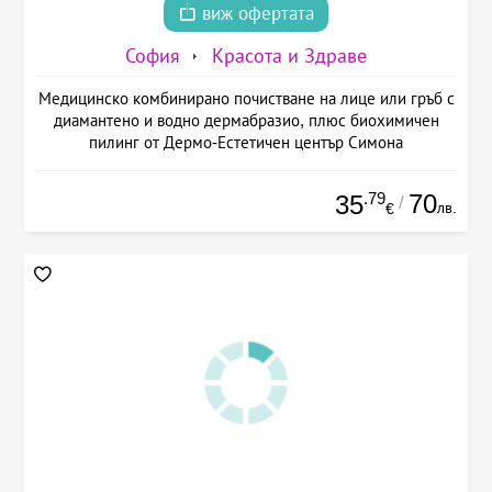
виж офертата
София
Красота и Здраве
Медицинско комбинирано почистване на лице или гръб с
диамантено и водно дермабразио, плюс биохимичен
пилинг от Дермо-Естетичен център Симона
.79
70
35
/
лв.
€