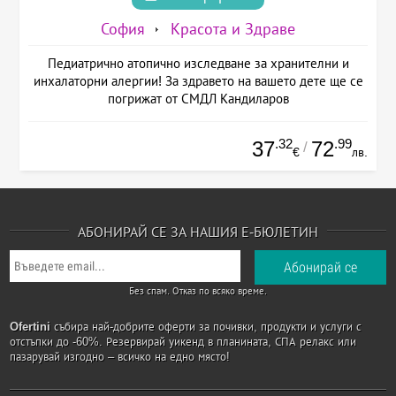
София
Красота и Здраве
Педиатрично атопично изследване за хранителни и
инхалаторни алергии! За здравето на вашето дете ще се
погрижат от СМДЛ Кандиларов
.32
.99
37
72
/
€
лв.
АБОНИРАЙ СЕ ЗА НАШИЯ Е-БЮЛЕТИН
Без спам. Отказ по всяко време.
Ofertini
събира най-добрите оферти за почивки, продукти и услуги с
отстъпки до -60%. Резервирай уикенд в планината, СПА релакс или
пазарувай изгодно – всичко на едно място!