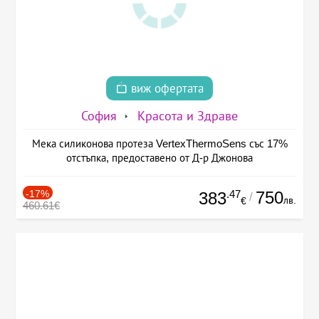
виж офертата
София
Красота и Здраве
Мека силиконова протеза VertexThermoSens със 17%
отстъпка, предоставено от Д-р Джонова
-17%
.47
750
383
/
лв.
€
460.61€