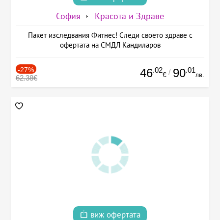
София
Красота и Здраве
Пакет изследвания Фитнес! Следи своето здраве с
офертата на СМДЛ Кандиларов
-27%
.02
.01
46
90
/
€
лв.
62.38€
виж офертата