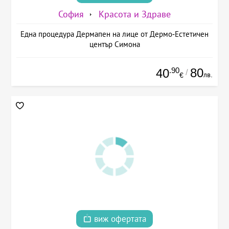
София
Красота и Здраве
Една процедура Дермапен на лице от Дермо-Естетичен
център Симона
.90
80
40
/
лв.
€
виж офертата