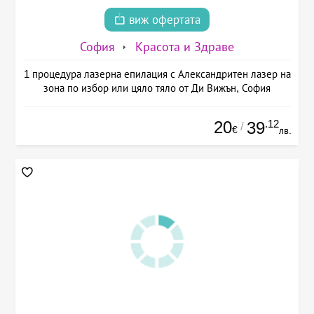
виж офертата
София
Красота и Здраве
1 процедура лазерна епилация с Александритен лазер на
зона по избор или цяло тяло от Ди Вижън, София
20
.12
39
/
€
лв.