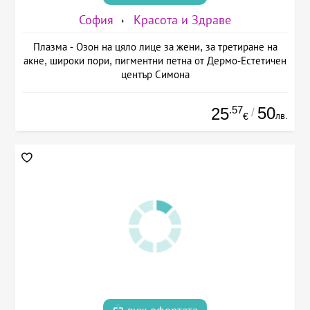
София
Красота и Здраве
Плазма - Озон на цяло лице за жени, за третиране на
акне, широки пори, пигментни петна от Дермо-Естетичен
център Симона
.57
50
25
/
лв.
€