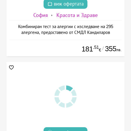
виж офертата
София
Красота и Здраве
Комбиниран тест за алергии с изследване на 295
алергена, предоставено от СМДЛ Кандиларов
.51
355
181
/
лв.
€