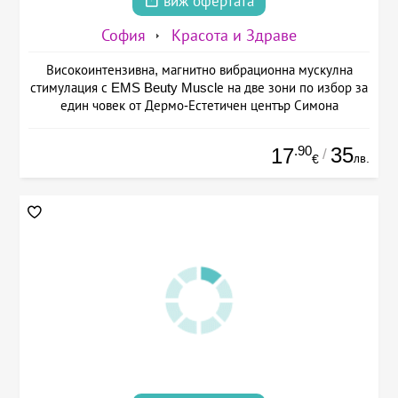
виж офертата
София
Красота и Здраве
Високоинтензивна, магнитно вибрационна мускулна
стимулация с EMS Beuty Musclе на две зони по избор за
един човек от Дермо-Естетичен център Симона
.90
35
17
/
лв.
€