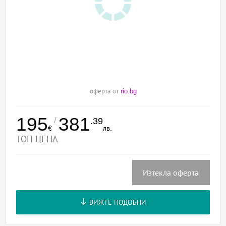
оферта от
rio.bg
195
381
/
.39
€
лв.
ТОП ЦЕНА
Изтекла оферта
ВИЖТЕ ПОДОБНИ