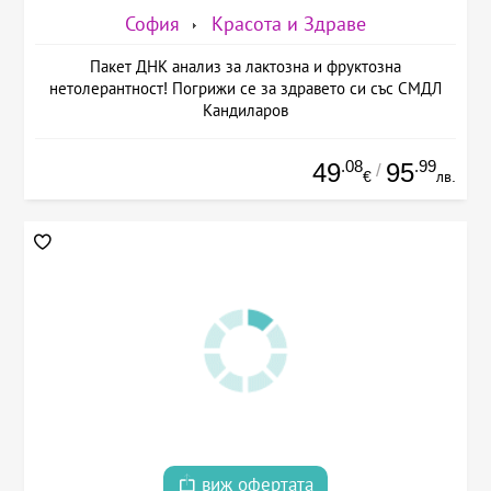
София
Красота и Здраве
Пакет ДНК анализ за лактозна и фруктозна
нетолерантност! Погрижи се за здравето си със СМДЛ
Кандиларов
.08
.99
49
95
/
€
лв.
виж офертата