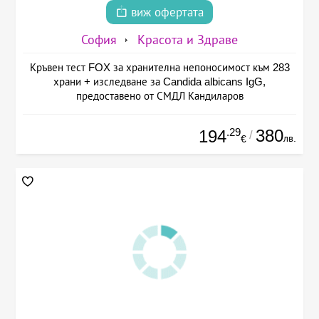
виж офертата
София
Красота и Здраве
Кръвен тест FOX за хранителна непоносимост към 283
храни + изследване за Candida albicans IgG,
предоставено от СМДЛ Кандиларов
.29
380
194
/
лв.
€