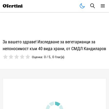
Почивки
Стоки
В града
Всички оферти
Ofertini
За вашето здраве! Изследване за вегетарианци за
непоносимост към 40 вида храни, от СМДЛ Кандиларов
Оценка:
0
/
5
,
0
Глас(а)