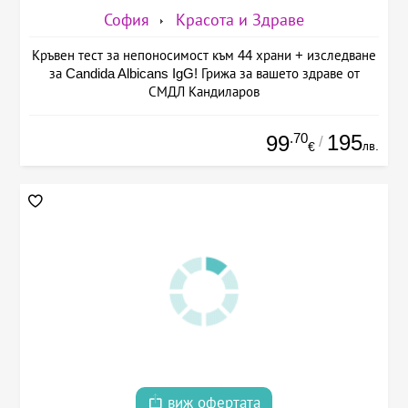
София
Красота и Здраве
Кръвен тест за непоносимост към 44 храни + изследване
за Candida Albicans IgG! Грижа за вашето здраве от
СМДЛ Кандиларов
.70
195
99
/
лв.
€
виж офертата