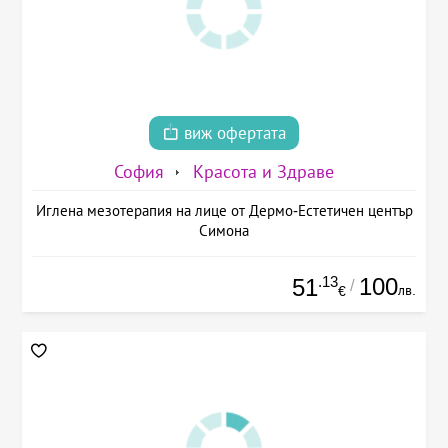
виж офертата
София
Красота и Здраве
Иглена мезотерапия на лице от Дермо-Естетичен център
Симона
.13
100
51
/
лв.
€