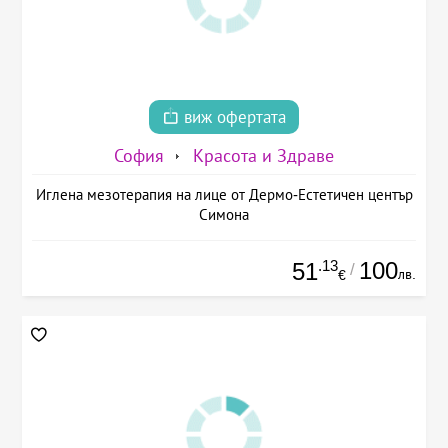
виж офертата
София
Красота и Здраве
Иглена мезотерапия на лице от Дермо-Естетичен център
Симона
.13
100
51
/
лв.
€