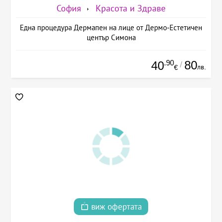
София
Красота и Здраве
Една процедура Дермапен на лице от Дермо-Естетичен
център Симона
.90
80
40
/
лв.
€
виж офертата