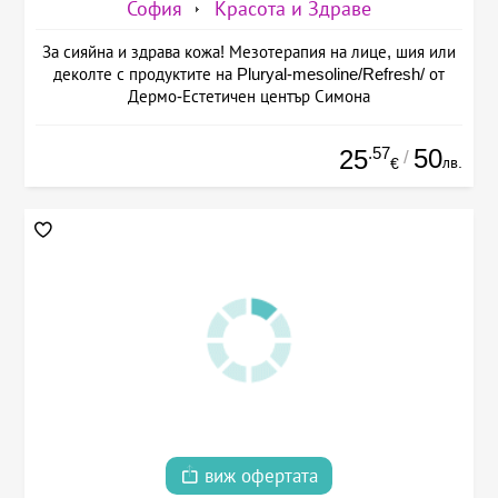
София
Красота и Здраве
За сияйна и здрава кожа! Мезотерапия на лице, шия или
деколте с продуктите на Pluryal-mesoline/Refresh/ от
Дермо-Естетичен център Симона
.57
50
25
/
лв.
€
виж офертата