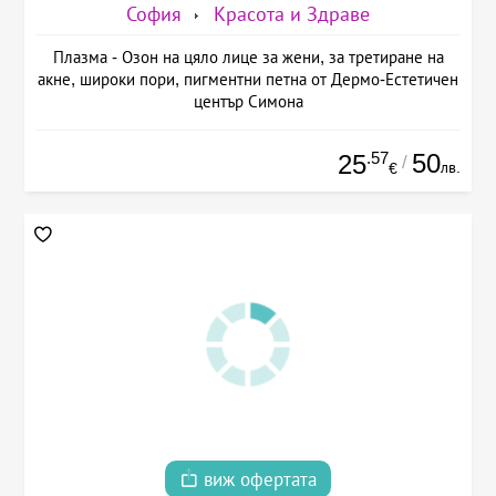
София
Красота и Здраве
Плазма - Озон на цяло лице за жени, за третиране на
акне, широки пори, пигментни петна от Дермо-Естетичен
център Симона
.57
50
25
/
лв.
€
виж офертата