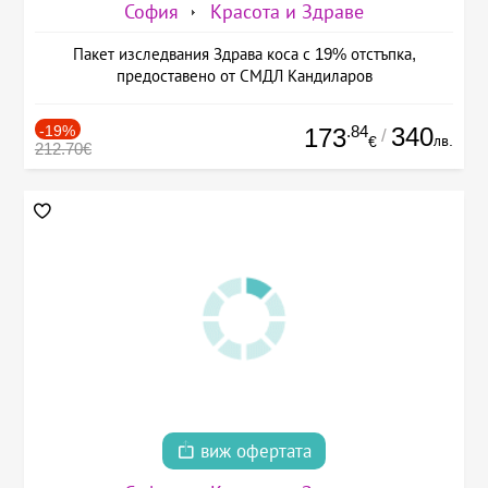
София
Красота и Здраве
Пакет изследвания Здрава коса с 19% отстъпка,
предоставено от СМДЛ Кандиларов
-19%
.84
340
173
/
лв.
€
212.70€
виж офертата