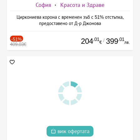
София
Красота и Здраве
Циркониева корона с временен зъб с 51% отстъпка,
предоставено от Д-р Джонова
-51%
.01
.01
204
399
/
€
лв.
409.03€
виж офертата