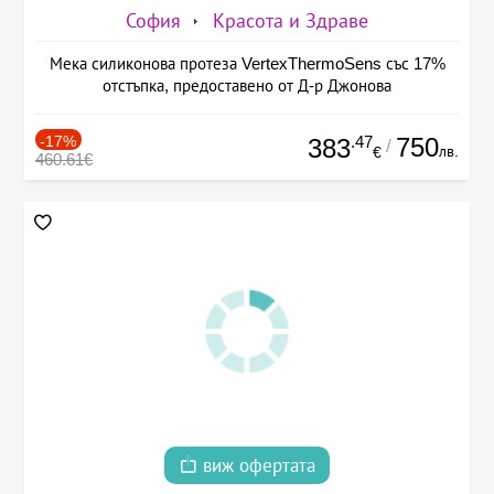
София
Красота и Здраве
Мека силиконова протеза VertexThermoSens със 17%
отстъпка, предоставено от Д-р Джонова
-17%
.47
750
383
/
лв.
€
460.61€
виж офертата