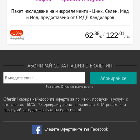
Пакет изследване на микроелементи - Цинк, Селен, Мед
и Йод, предоставено от СМДЛ Кандиларов
-13%
.38
.01
62
122
/
€
лв.
71.07€
АБОНИРАЙ СЕ ЗА НАШИЯ Е-БЮЛЕТИН
Без спам. Отказ по всяко време.
Ofertini
събира най-добрите оферти за почивки, продукти и услуги с
отстъпки до -60%. Резервирай уикенд в планината, СПА релакс или
пазарувай изгодно – всичко на едно място!
Следете Офертините във Facebook