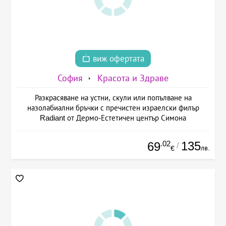
виж офертата
София
Красота и Здраве
Разкрасяване на устни, скули или попълване на
назолабиални бръчки с пречистен израелски филър
Radiant от Дермо-Естетичен център Симона
.02
135
69
/
лв.
€