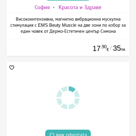
София
Красота и Здраве
Високоинтензивна, магнитно вибрационна мускулна
стимулация с EMS Beuty Musclе на две зони по избор за
един човек от Дермо-Естетичен център Симона
.90
35
17
/
лв.
€
виж офертата