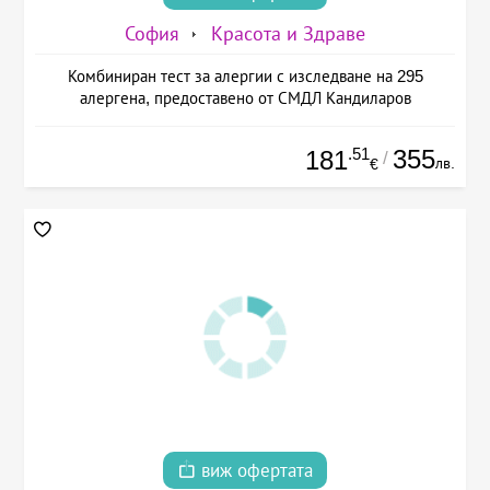
София
Красота и Здраве
Комбиниран тест за алергии с изследване на 295
алергена, предоставено от СМДЛ Кандиларов
.51
355
181
/
лв.
€
виж офертата