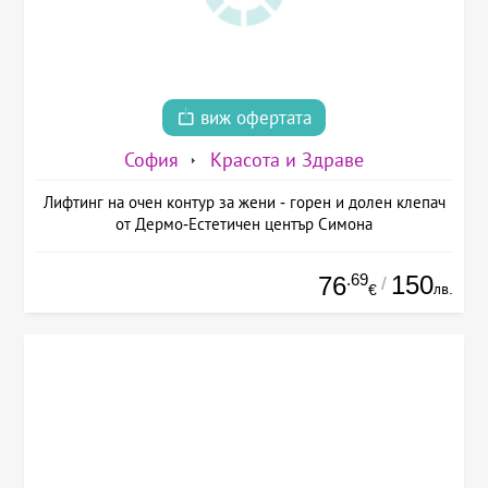
виж офертата
София
Красота и Здраве
Лифтинг на очен контур за жени - горен и долен клепач
от Дермо-Естетичен център Симона
.69
150
76
/
лв.
€