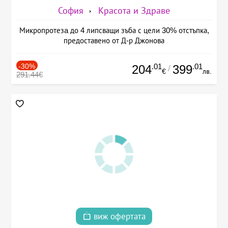
София
Красота и Здраве
Микропротезa до 4 липсващи зъба с цели 30% отстъпка,
предоставено от Д-р Джонова
-30%
.01
.01
204
399
/
€
лв.
291.44€
виж офертата