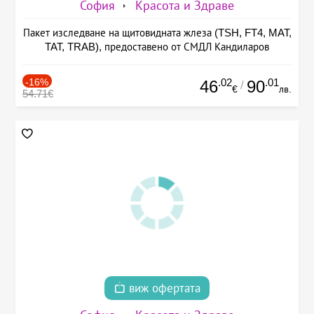
София
Красота и Здраве
Пакет изследване на щитовидната жлеза (TSH, FT4, MAT,
TAT, TRAB), предоставено от СМДЛ Кандиларов
-16%
.02
.01
46
90
/
€
лв.
54.71€
виж офертата