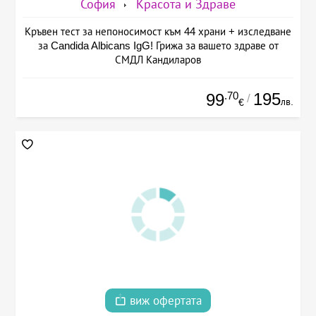
София
Красота и Здраве
Кръвен тест за непоносимост към 44 храни + изследване
за Candida Albicans IgG! Грижа за вашето здраве от
СМДЛ Кандиларов
.70
195
99
/
лв.
€
виж офертата