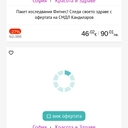
София
Красота и Здраве
Пакет изследвания Фитнес! Следи своето здраве с
офертата на СМДЛ Кандиларов
-27%
.02
.01
46
90
/
€
лв.
62.38€
виж офертата
София
Красота и Здраве