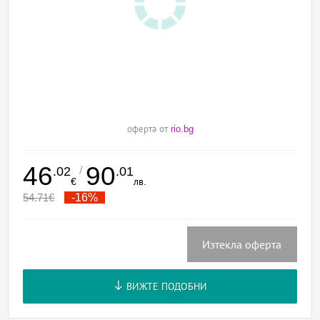
оферта от
rio.bg
46
90
/
.02
.01
€
лв.
54.71
€
-16%
Изтекла оферта
ВИЖТЕ ПОДОБНИ