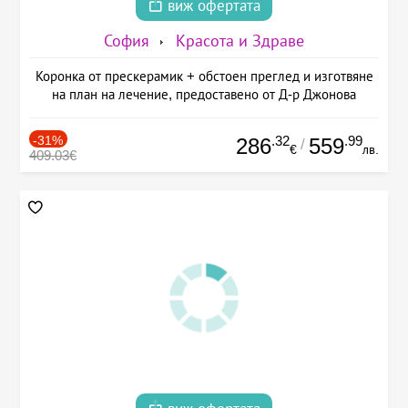
виж офертата
София
Красота и Здраве
Коронка от прескерамик + обстоен преглед и изготвяне
на план на лечение, предоставено от Д-р Джонова
-31%
.32
.99
286
559
/
€
лв.
409.03€