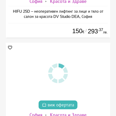
София
Красота и Здраве
HIFU 25D – неоперативен лифтинг за лице и тяло от
салон за красота DV Studio DEA, София
150
.37
293
/
€
лв.
виж офертата
София
Красота и Здраве