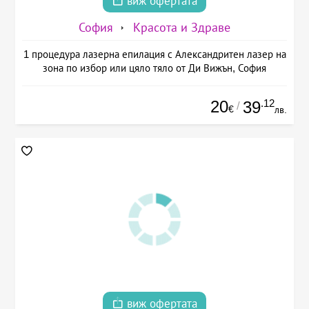
виж офертата
София
Красота и Здраве
1 процедура лазерна епилация с Александритен лазер на
зона по избор или цяло тяло от Ди Вижън, София
20
.12
39
/
€
лв.
виж офертата