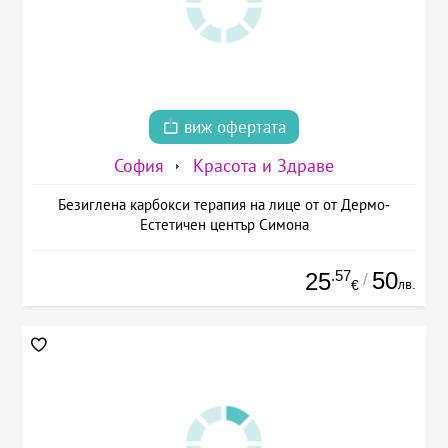
виж офертата
София
Красота и Здраве
Безиглена карбокси терапия на лице от от Дермо-
Естетичен център Симона
.57
50
25
/
лв.
€