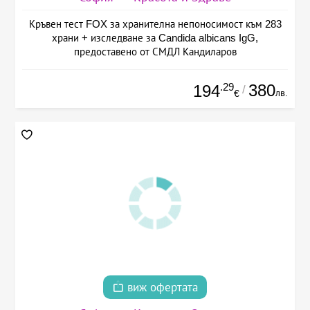
Кръвен тест FOX за хранителна непоносимост към 283
храни + изследване за Candida albicans IgG,
предоставено от СМДЛ Кандиларов
.29
380
194
/
лв.
€
виж офертата