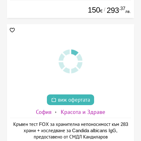
150
.37
293
/
€
лв.
виж офертата
София
Красота и Здраве
Кръвен тест FOX за хранителна непоносимост към 283
храни + изследване за Candida albicans IgG,
предоставено от СМДЛ Кандиларов