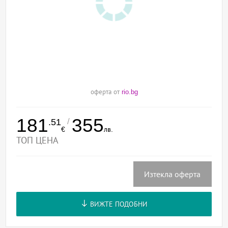
оферта от
rio.bg
181
355
/
.51
€
лв.
ТОП ЦЕНА
Изтекла оферта
ВИЖТЕ ПОДОБНИ