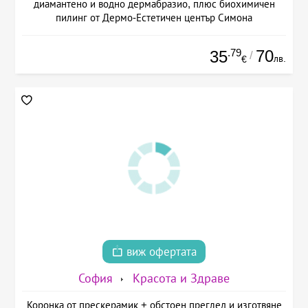
диамантено и водно дермабразио, плюс биохимичен
пилинг от Дермо-Естетичен център Симона
.79
70
35
/
лв.
€
виж офертата
София
Красота и Здраве
Коронка от прескерамик + обстоен преглед и изготвяне