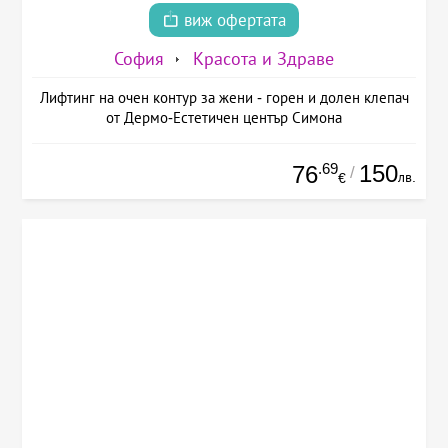
виж офертата
София
Красота и Здраве
Лифтинг на очен контур за жени - горен и долен клепач
от Дермо-Естетичен център Симона
.69
150
76
/
лв.
€