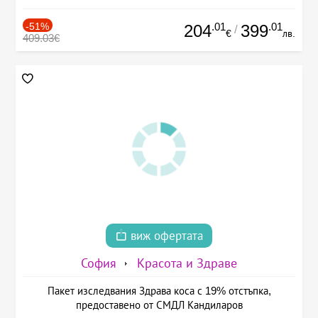
-51%
.01
.01
204
399
/
€
лв.
409.03€
виж офертата
София
Красота и Здраве
Пакет изследвания Здрава коса с 19% отстъпка,
предоставено от СМДЛ Кандиларов