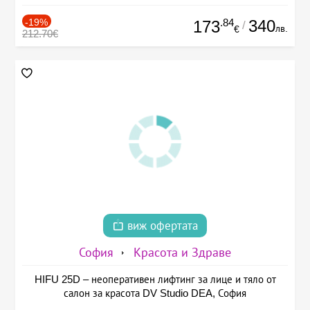
-19%
.84
340
173
/
лв.
€
212.70€
виж офертата
София
Красота и Здраве
HIFU 25D – неоперативен лифтинг за лице и тяло от
салон за красота DV Studio DEA, София