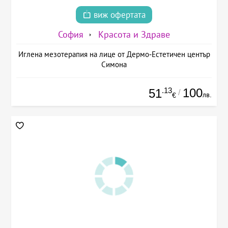
виж офертата
София
Красота и Здраве
Иглена мезотерапия на лице от Дермо-Естетичен център
Симона
.13
100
51
/
лв.
€