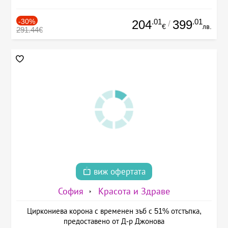
-30%
.01
.01
204
399
/
€
лв.
291.44€
виж офертата
София
Красота и Здраве
Циркониева корона с временен зъб с 51% отстъпка,
предоставено от Д-р Джонова