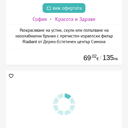
виж офертата
София
Красота и Здраве
Разкрасяване на устни, скули или попълване на
назолабиални бръчки с пречистен израелски филър
Radiant от Дермо-Естетичен център Симона
.02
135
69
/
лв.
€