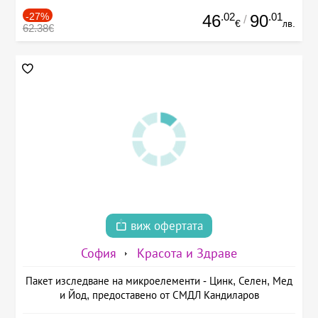
-27%
.02
.01
46
90
/
€
лв.
62.38€
виж офертата
София
Красота и Здраве
Пакет изследване на микроелементи - Цинк, Селен, Мед
и Йод, предоставено от СМДЛ Кандиларов