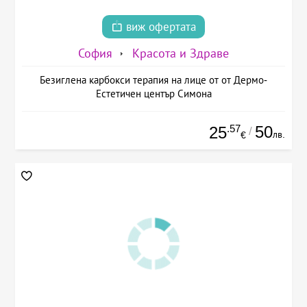
виж офертата
София
Красота и Здраве
Безиглена карбокси терапия на лице от от Дермо-
Естетичен център Симона
.57
50
25
/
лв.
€