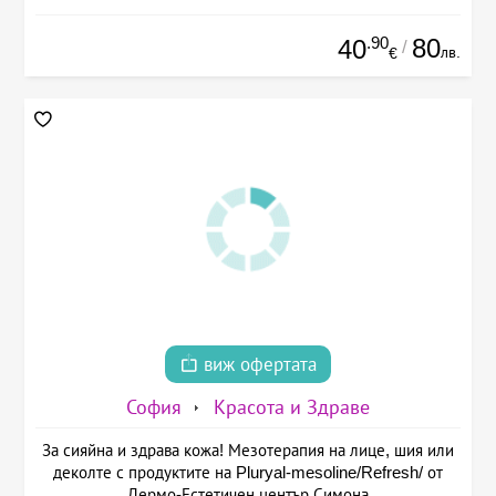
.90
80
40
/
лв.
€
виж офертата
София
Красота и Здраве
За сияйна и здрава кожа! Мезотерапия на лице, шия или
деколте с продуктите на Pluryal-mesoline/Refresh/ от
Дермо-Естетичен център Симона