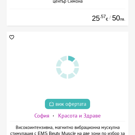
център Симона
.57
50
25
/
лв.
€
виж офертата
София
Красота и Здраве
Високоинтензивна, магнитно вибрационна мускулна
стимулация с EMS Beuty Musclе на две зони по избор за