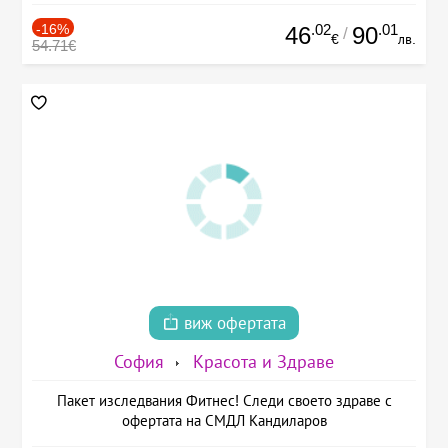
-16%
.02
.01
46
90
/
€
лв.
54.71€
виж офертата
София
Красота и Здраве
Пакет изследвания Фитнес! Следи своето здраве с
офертата на СМДЛ Кандиларов