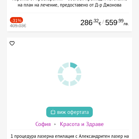
на план на лечение, предоставено от Д-р Джонова
-31%
.32
.99
286
559
/
€
лв.
409.03€
виж офертата
София
Красота и Здраве
1 процедура лазерна епилация с Александритен лазер на