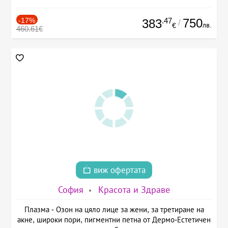
-17%
.47
750
383
/
лв.
€
460.61€
виж офертата
София
Красота и Здраве
Плазма - Озон на цяло лице за жени, за третиране на
акне, широки пори, пигментни петна от Дермо-Естетичен