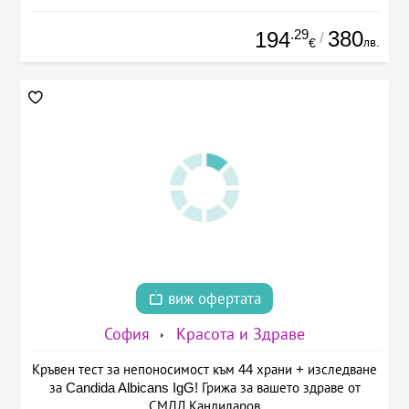
.29
380
194
/
лв.
€
виж офертата
София
Красота и Здраве
Кръвен тест за непоносимост към 44 храни + изследване
за Candida Albicans IgG! Грижа за вашето здраве от
СМДЛ Кандиларов