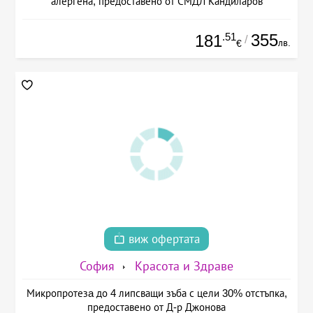
алергена, предоставено от СМДЛ Кандиларов
.51
355
181
/
лв.
€
виж офертата
София
Красота и Здраве
Микропротезa до 4 липсващи зъба с цели 30% отстъпка,
предоставено от Д-р Джонова