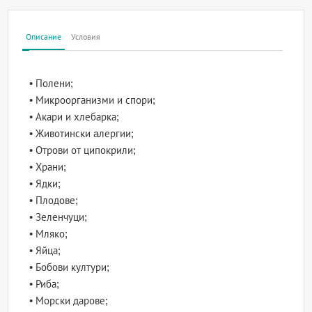
Описание
Условия
• Полени;
• Микроорганизми и спори;
• Акари и хлебарка;
• Животински aлергии;
• Отрови от ципокрили;
• Храни;
• Ядки;
• Плодове;
• Зеленчуци;
• Мляко;
• Яйца;
• Бобови култури;
• Риба;
• Морски дарове;