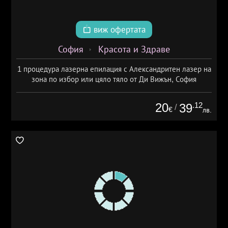
виж офертата
София
Красота и Здраве
1 процедура лазерна епилация с Александритен лазер на
зона по избор или цяло тяло от Ди Вижън, София
20
.12
39
/
€
лв.