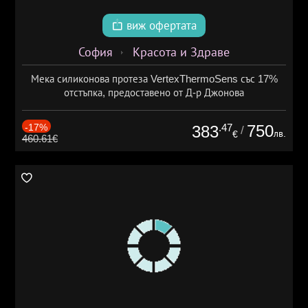
виж офертата
София
Красота и Здраве
Мека силиконова протеза VertexThermoSens със 17%
отстъпка, предоставено от Д-р Джонова
-17%
.47
750
383
/
лв.
€
460.61€