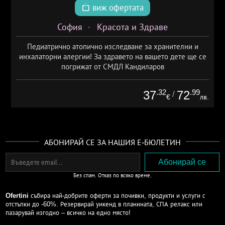
виж офертата
София
Красота и Здраве
Педиатрично атопично изследване за хранителни и
инхалаторни алергии! За здравето на вашето дете ще се
погрижат от СМДЛ Кандиларов
.32
.99
37
72
/
€
лв.
АБОНИРАЙ СЕ ЗА НАШИЯ Е-БЮЛЕТИН
Без спам. Отказ по всяко време.
Ofertini
събира най-добрите оферти за почивки, продукти и услуги с
отстъпки до -60%. Резервирай уикенд в планината, СПА релакс или
пазарувай изгодно – всичко на едно място!