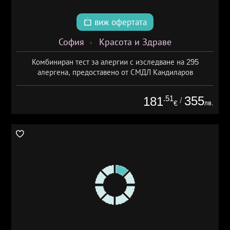
виж офертата
София
Красота и Здраве
Комбиниран тест за алергии с изследване на 295
алергена, предоставено от СМДЛ Кандиларов
.51
355
181
/
лв.
€