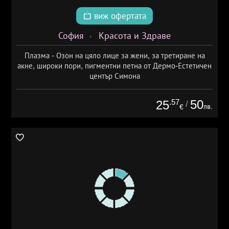
виж офертата
София
Красота и Здраве
Плазма - Озон на цяло лице за жени, за третиране на
акне, широки пори, пигментни петна от Дермо-Естетичен
център Симона
.57
50
25
/
лв.
€