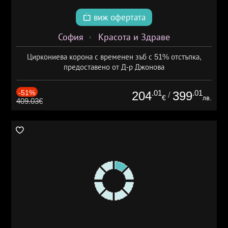
виж офертата
София
Красота и Здраве
Циркониева корона с временен зъб с 51% отстъпка,
предоставено от Д-р Джонова
-51%
.01
.01
204
399
/
€
лв.
409.03€