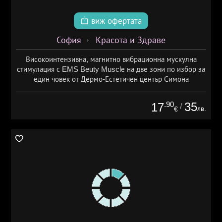
виж офертата
София
Красота и Здраве
Високоинтензивна, магнитно вибрационна мускулна
стимулация с EMS Beuty Musclе на две зони по избор за
един човек от Дермо-Естетичен център Симона
.90
35
17
/
лв.
€