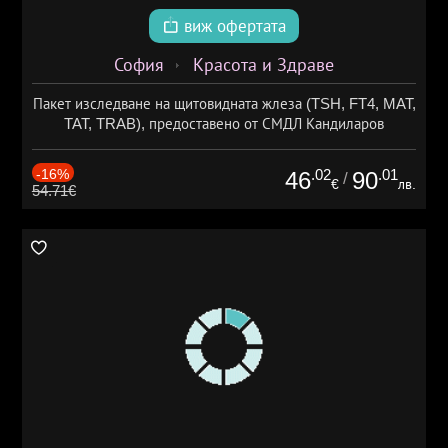
виж офертата
София
Красота и Здраве
Пакет изследване на щитовидната жлеза (TSH, FT4, MAT,
TAT, TRAB), предоставено от СМДЛ Кандиларов
-16%
.02
.01
46
90
/
€
лв.
54.71€