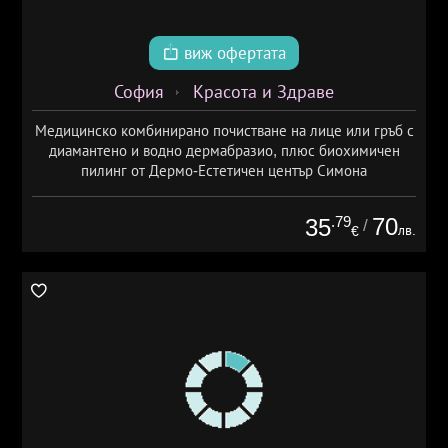
виж офертата
София
Красота и Здраве
Медицинско комбинирано почистване на лице или гръб с
диамантено и водно дермабразио, плюс биохимичен
пилинг от Дермо-Естетичен център Симона
.79
70
35
/
лв.
€