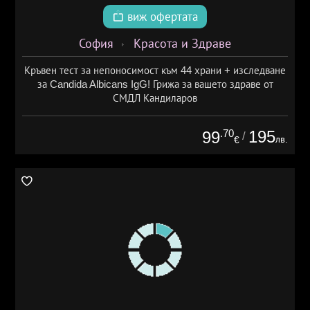
виж офертата
София
Красота и Здраве
Кръвен тест за непоносимост към 44 храни + изследване
за Candida Albicans IgG! Грижа за вашето здраве от
СМДЛ Кандиларов
.70
195
99
/
лв.
€