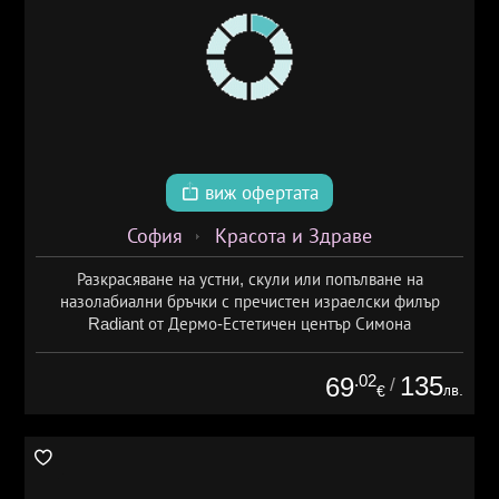
виж офертата
София
Красота и Здраве
Разкрасяване на устни, скули или попълване на
назолабиални бръчки с пречистен израелски филър
Radiant от Дермо-Естетичен център Симона
.02
135
69
/
лв.
€