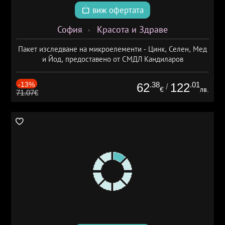
виж офертата
София
Красота и Здраве
Пакет изследване на микроелементи - Цинк, Селен, Мед
и Йод, предоставено от СМДЛ Кандиларов
-13%
.38
.01
62
122
/
€
лв.
71.07€