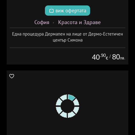
виж офертата
София
Красота и Здраве
Една процедура Дермапен на лице от Дермо-Естетичен
център Симона
.90
80
40
/
лв.
€