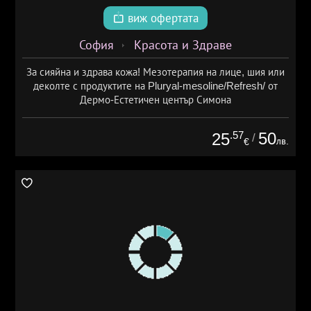
виж офертата
София
Красота и Здраве
За сияйна и здрава кожа! Мезотерапия на лице, шия или
деколте с продуктите на Pluryal-mesoline/Refresh/ от
Дермо-Естетичен център Симона
.57
50
25
/
лв.
€