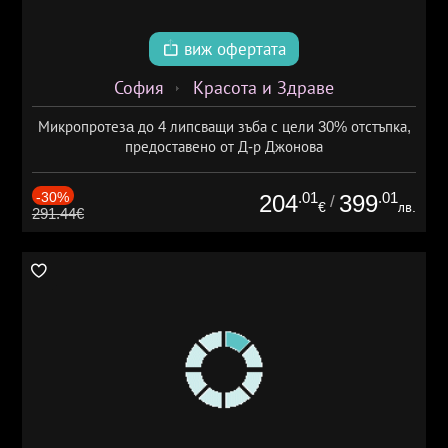
виж офертата
София
Красота и Здраве
Микропротезa до 4 липсващи зъба с цели 30% отстъпка,
предоставено от Д-р Джонова
-30%
.01
.01
204
399
/
€
лв.
291.44€