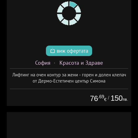
виж офертата
София
Красота и Здраве
Лифтинг на очен контур за жени - горен и долен клепач
от Дермо-Естетичен център Симона
.69
150
76
/
лв.
€