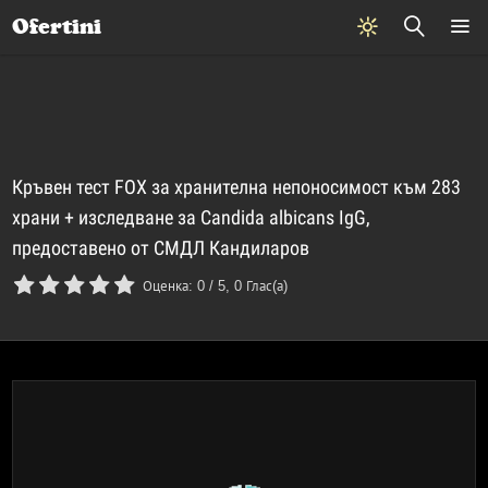
Почивки
Стоки
В града
Всички оферти
Ofertini
Кръвен тест FOX за хранителна непоносимост към 283
храни + изследване за Candida albicans IgG,
предоставено от СМДЛ Кандиларов
Оценка:
0
/
5
,
0
Глас(а)