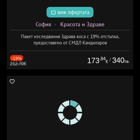
виж офертата
София
Красота и Здраве
Пакет изследвания Здрава коса с 19% отстъпка,
предоставено от СМДЛ Кандиларов
-19%
.84
340
173
/
лв.
€
212.70€