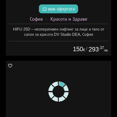
виж офертата
София
Красота и Здраве
HIFU 25D – неоперативен лифтинг за лице и тяло от
салон за красота DV Studio DEA, София
150
.37
293
/
€
лв.