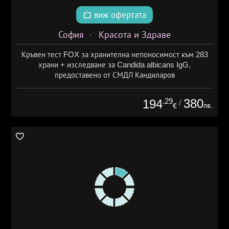
виж офертата
София
Красота и Здраве
Кръвен тест FOX за хранителна непоносимост към 283
храни + изследване за Candida albicans IgG,
предоставено от СМДЛ Кандиларов
.29
380
194
/
лв.
€