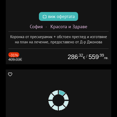
виж офертата
София
Красота и Здраве
Коронка от прескерамик + обстоен преглед и изготвяне
на план на лечение, предоставено от Д-р Джонова
-31%
.32
.99
286
559
/
€
лв.
409.03€