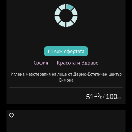
виж офертата
София
Красота и Здраве
Иглена мезотерапия на лице от Дермо-Естетичен център
Симона
.13
100
51
/
лв.
€