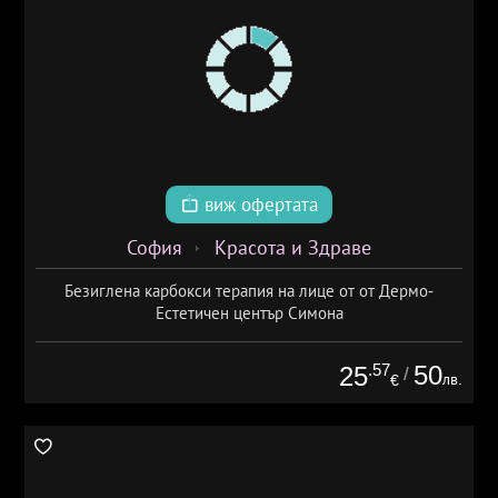
виж офертата
София
Красота и Здраве
Безиглена карбокси терапия на лице от от Дермо-
Естетичен център Симона
.57
50
25
/
лв.
€