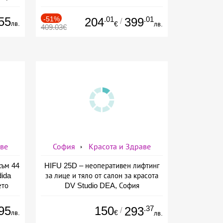
55
-51%
.01
.01
204
399
/
лв.
€
лв.
409.03€
аве
София
Красота и Здраве
към 44
HIFU 25D – неоперативен лифтинг
ida
за лице и тяло от салон за красота
ето
DV Studio DEA, София
ов
95
150
.37
293
/
лв.
€
лв.