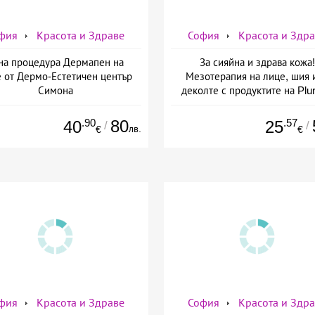
фия
Красота и Здраве
София
Красота и Здр
на процедура Дермапен на
За сияйна и здрава кожа!
 от Дермо-Естетичен център
Мезотерапия на лице, шия 
Симона
деколте с продуктите на Plur
mesoline/Refresh/ от Дерм
Естетичен център Симон
.90
80
.57
40
25
/
/
лв.
€
€
фия
Красота и Здраве
София
Красота и Здр