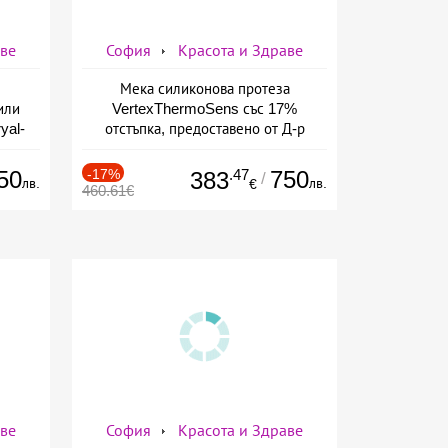
аве
София
Красота и Здраве
Мека силиконова протеза
или
VertexThermoSens със 17%
yal-
отстъпка, предоставено от Д-р
о-
Джонова
а
50
-17%
.47
750
383
/
лв.
лв.
€
460.61€
аве
София
Красота и Здраве