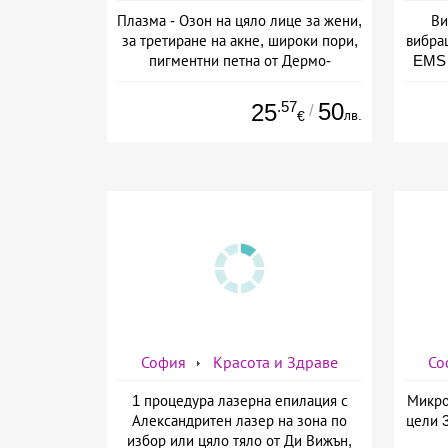
Плазма - Озон на цяло лице за жени,
Ви
за третиране на акне, широки пори,
вибра
пигментни петна от Дермо-
EMS 
Естетичен център Симона
изб
.57
50
25
/
лв.
€
София
Красота и Здраве
Со
1 процедура лазерна епилация с
Микро
Александритен лазер на зона по
цели 
избор или цяло тяло от Ди Вижън,