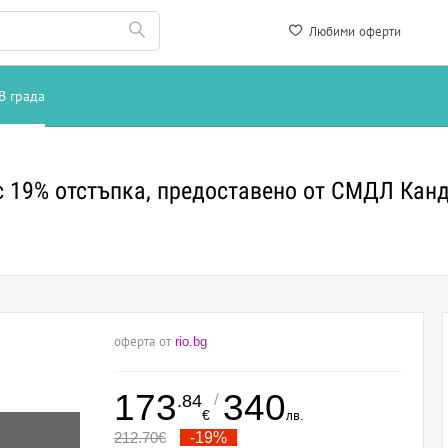
Любими оферти
В града
с 19% отстъпка, предоставено от СМДЛ Кан
оферта от
rio.bg
173
340
/
.84
€
лв.
212.70
€
-19%