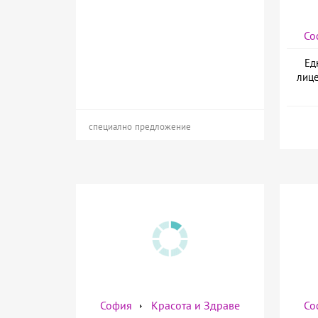
Со
Ед
лице
специално предложение
София
Красота и Здраве
Со