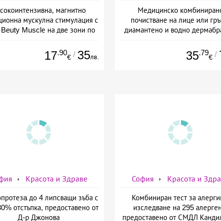
сокоинтензивна, магнитно
Медицинско комбиниран
ционна мускулна стимулация с
почистване на лице или гръ
Beuty Musclе на две зони по
диамантено и водно дермабр
ор за един човек от Дермо-
плюс биохимичен пилинг от Д
Естетичен център Симона
Естетичен център Симон
.90
35
.79
17
35
/
/
лв.
€
€
фия
Красота и Здраве
София
Красота и Здр
протезa до 4 липсващи зъба с
Комбиниран тест за алерги
30% отстъпка, предоставено от
изследване на 295 алерген
Д-р Джонова
предоставено от СМДЛ Канди