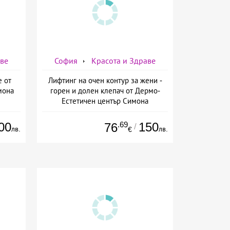
аве
София
Красота и Здраве
е от
Лифтинг на очен контур за жени -
мона
горен и долен клепач от Дермо-
Естетичен център Симона
00
.69
150
76
/
лв.
лв.
€