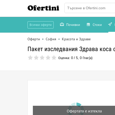
Ofertini
Почивки
Стоки
Всички оферти
Оферти
София
Красота и Здраве
Пакет изследвания Здрава коса 
Оценка:
0
/
5
,
0
Глас(а)
Офертата е изтекла