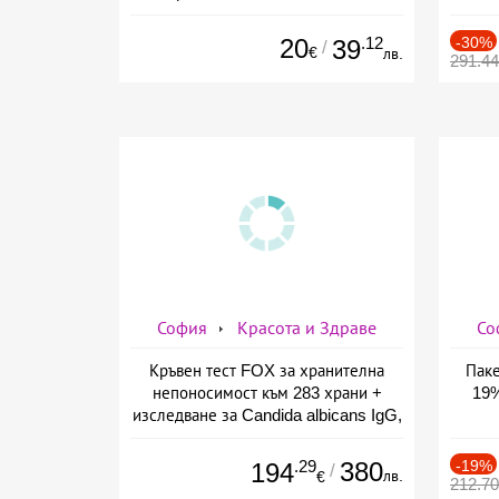
София
20
.12
-30%
39
/
€
лв.
291.4
София
Красота и Здраве
Со
Кръвен тест FOX за хранителна
Паке
непоносимост към 283 храни +
19%
изследване за Candida albicans IgG,
предоставено от СМДЛ Кандиларов
.29
380
-19%
194
/
лв.
€
212.7