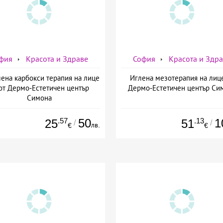
фия
Красота и Здраве
София
Красота и Здр
ена карбокси терапия на лице
Иглена мезотерапия на лиц
от Дермо-Естетичен център
Дермо-Естетичен център Си
Симона
.57
50
.13
1
25
51
/
/
лв.
€
€