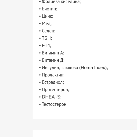
• Фолиева киселина;
• Биотин;
• Цинк;
• Мед;
• Селен;
• ТSH;
• FT4;
• Витамин А;
• Витамин Д;
• Инсулин, глюкоза (Homa Index);
• Пролактин;
• Естрадиол;
• Прогестерон;
• DHEA -S;
• Тестостерон.