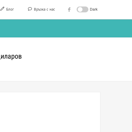
Блог
Връзка с нас
Dark
диларов