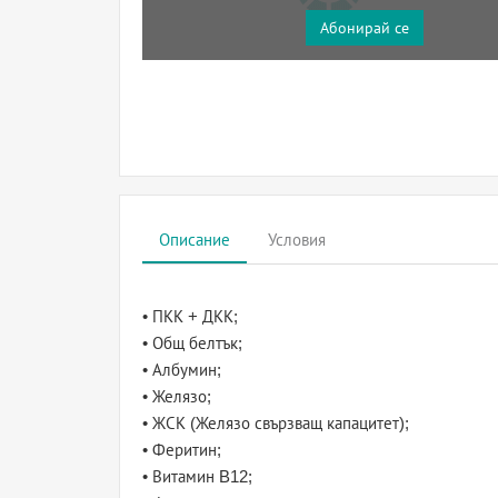
Абонирай се
Описание
Условия
• ПКК + ДКК;
• Общ белтък;
• Албумин;
• Желязо;
• ЖСК (Желязо свързващ капацитет);
• Феритин;
• Витамин B12;