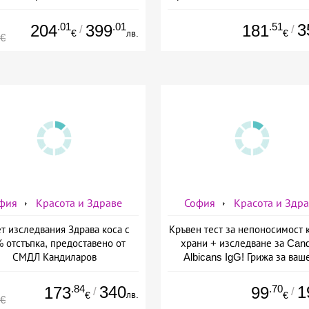
.01
.01
.51
3
204
399
181
/
/
€
лв.
€
4€
фия
Красота и Здраве
София
Красота и Здр
т изследвания Здрава коса с
Кръвен тест за непоносимост 
 отстъпка, предоставено от
храни + изследване за Cand
СМДЛ Кандиларов
Albicans IgG! Грижа за ваш
здраве от СМДЛ Кандилар
.84
340
.70
1
173
99
/
/
лв.
€
€
0€