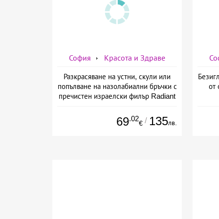
София
Красота и Здраве
Со
Разкрасяване на устни, скули или
Безигл
попълване на назолабиални бръчки с
от 
пречистен израелски филър Radiant
от Дермо-Естетичен център Симона
.02
135
69
/
лв.
€