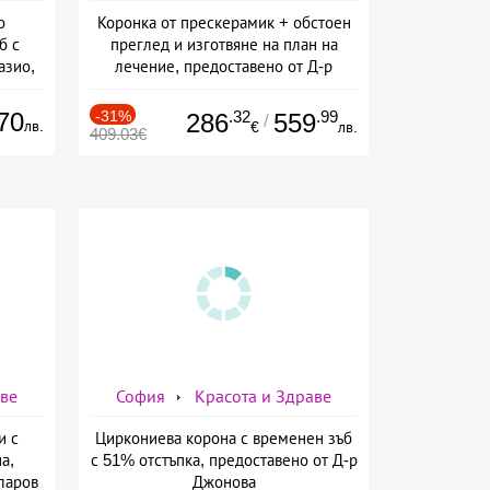
о
Коронка от прескерамик + обстоен
б с
преглед и изготвяне на план на
азио,
лечение, предоставено от Д-р
ермо-
Джонова
а
70
-31%
.32
.99
286
559
/
лв.
€
лв.
409.03€
аве
София
Красота и Здраве
и с
Циркониева корона с временен зъб
а,
с 51% отстъпка, предоставено от Д-р
ларов
Джонова