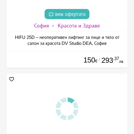
виж офертата
София
Красота и Здраве
HIFU 25D – неоперативен лифтинг за лице и тяло от
салон за красота DV Studio DEA, София
150
.37
293
/
€
лв.