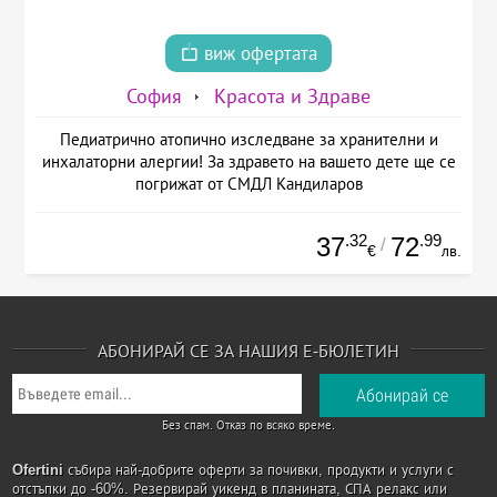
виж офертата
София
Красота и Здраве
Педиатрично атопично изследване за хранителни и
инхалаторни алергии! За здравето на вашето дете ще се
погрижат от СМДЛ Кандиларов
.32
.99
37
72
/
€
лв.
АБОНИРАЙ СЕ ЗА НАШИЯ Е-БЮЛЕТИН
Без спам. Отказ по всяко време.
Ofertini
събира най-добрите оферти за почивки, продукти и услуги с
отстъпки до -60%. Резервирай уикенд в планината, СПА релакс или