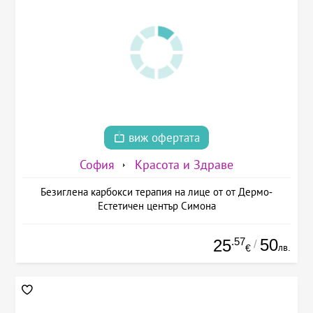
виж офертата
София
Красота и Здраве
Безиглена карбокси терапия на лице от от Дермо-
Естетичен център Симона
.57
50
25
/
лв.
€