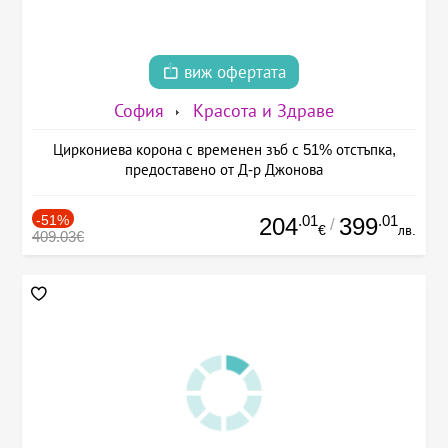
виж офертата
София
Красота и Здраве
Циркониева корона с временен зъб с 51% отстъпка,
предоставено от Д-р Джонова
-51%
.01
.01
204
399
/
€
лв.
409.03€