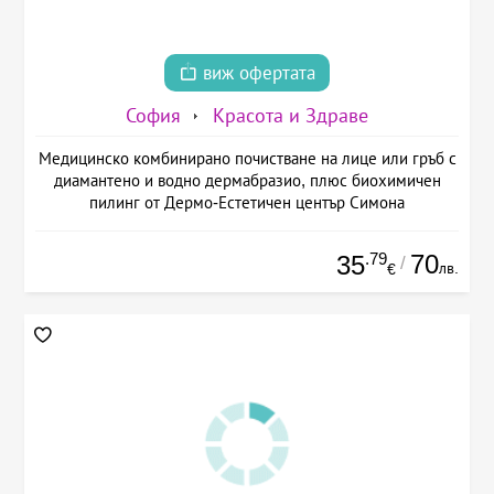
виж офертата
София
Красота и Здраве
Медицинско комбинирано почистване на лице или гръб с
диамантено и водно дермабразио, плюс биохимичен
пилинг от Дермо-Естетичен център Симона
.79
70
35
/
лв.
€