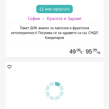
виж офертата
София
Красота и Здраве
Пакет ДНК анализ за лактозна и фруктозна
нетолерантност! Погрижи се за здравето си със СМДЛ
Кандиларов
.08
.99
49
95
/
€
лв.