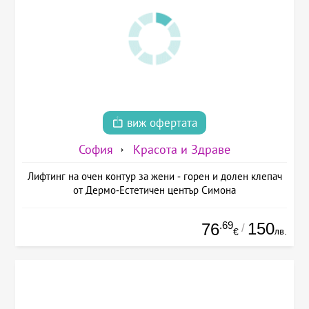
виж офертата
София
Красота и Здраве
Лифтинг на очен контур за жени - горен и долен клепач
от Дермо-Естетичен център Симона
.69
150
76
/
лв.
€