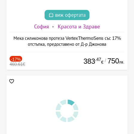
виж офертата
София
Красота и Здраве
Мека силиконова протеза VertexThermoSens със 17%
отстъпка, предоставено от Д-р Джонова
-17%
.47
750
383
/
лв.
€
460.61€