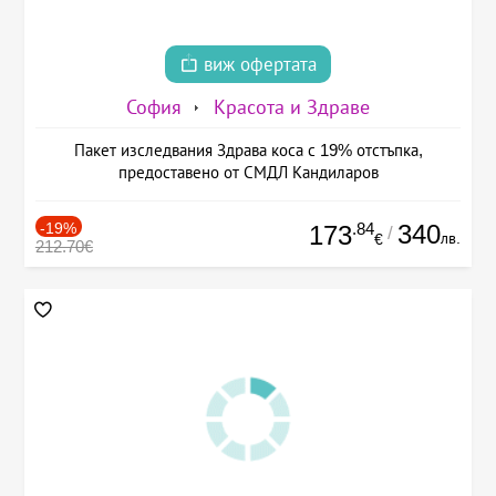
виж офертата
София
Красота и Здраве
Пакет изследвания Здрава коса с 19% отстъпка,
предоставено от СМДЛ Кандиларов
-19%
.84
340
173
/
лв.
€
212.70€