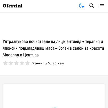
Почивки
Стоки
В града
Всички оферти
Ofertini
Ултразвуково почистване на лице, антиейдж терапия и
японски подмладяващ масаж Зоган в салон за красота
Madonna в Центъра
Оценка:
0
/
5
,
0
Глас(а)