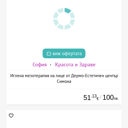
виж офертата
София
Красота и Здраве
Иглена мезотерапия на лице от Дермо-Естетичен център
Симона
.13
100
51
/
лв.
€