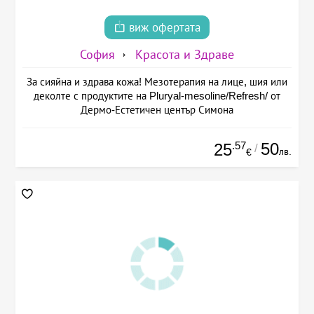
виж офертата
София
Красота и Здраве
За сияйна и здрава кожа! Мезотерапия на лице, шия или
деколте с продуктите на Pluryal-mesoline/Refresh/ от
Дермо-Естетичен център Симона
.57
50
25
/
лв.
€