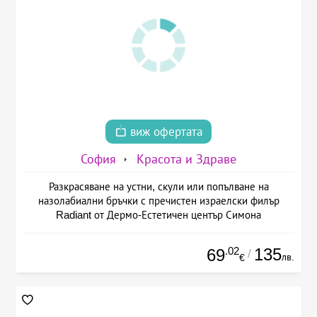
виж офертата
София
Красота и Здраве
Разкрасяване на устни, скули или попълване на
назолабиални бръчки с пречистен израелски филър
Radiant от Дермо-Естетичен център Симона
.02
135
69
/
лв.
€