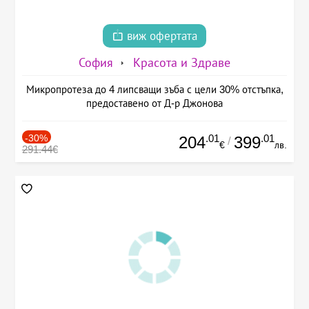
виж офертата
София
Красота и Здраве
Микропротезa до 4 липсващи зъба с цели 30% отстъпка,
предоставено от Д-р Джонова
-30%
.01
.01
204
399
/
€
лв.
291.44€