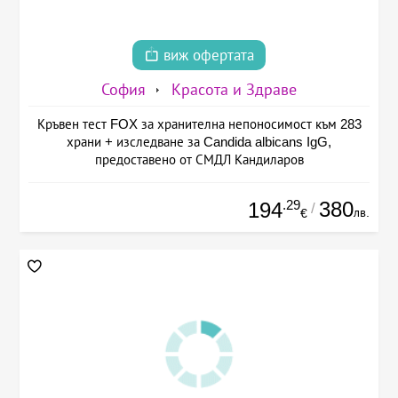
виж офертата
София
Красота и Здраве
Кръвен тест FOX за хранителна непоносимост към 283
храни + изследване за Candida albicans IgG,
предоставено от СМДЛ Кандиларов
.29
380
194
/
лв.
€