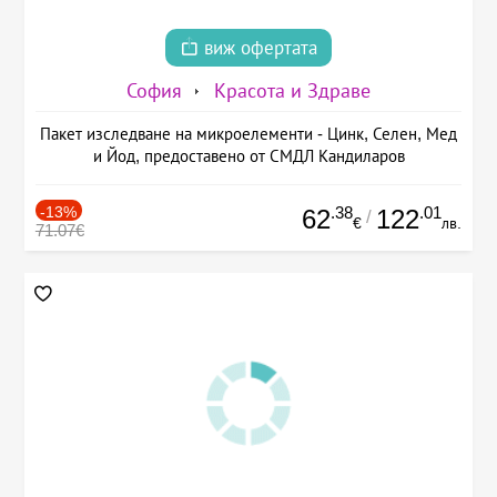
виж офертата
София
Красота и Здраве
Пакет изследване на микроелементи - Цинк, Селен, Мед
и Йод, предоставено от СМДЛ Кандиларов
-13%
.38
.01
62
122
/
€
лв.
71.07€