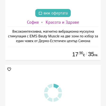
виж офертата
София
Красота и Здраве
Високоинтензивна, магнитно вибрационна мускулна
стимулация с EMS Beuty Musclе на две зони по избор за
един човек от Дермо-Естетичен център Симона
.90
35
17
/
лв.
€