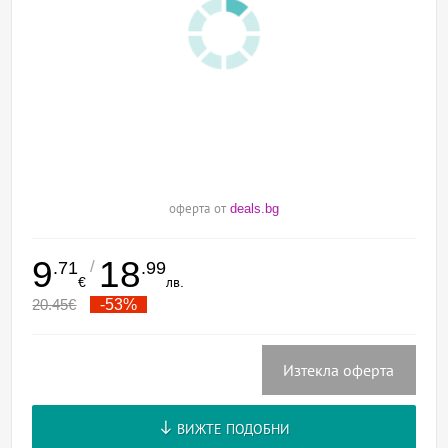
оферта от
deals.bg
9
18
/
.71
.99
€
лв.
20.45
€
-53%
Изтекла оферта
ВИЖТЕ ПОДОБНИ