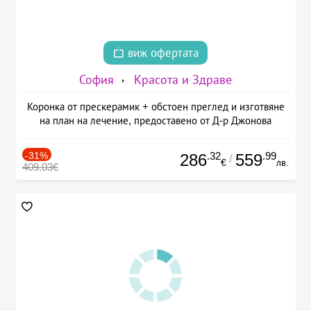
виж офертата
София
Красота и Здраве
Коронка от прескерамик + обстоен преглед и изготвяне
на план на лечение, предоставено от Д-р Джонова
-31%
.32
.99
286
559
/
€
лв.
409.03€