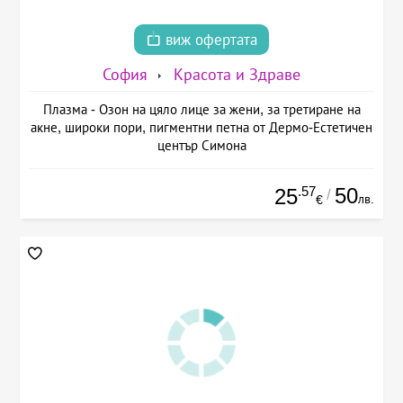
виж офертата
София
Красота и Здраве
Плазма - Озон на цяло лице за жени, за третиране на
акне, широки пори, пигментни петна от Дермо-Естетичен
център Симона
.57
50
25
/
лв.
€