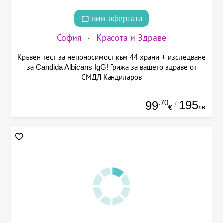
виж офертата
София
Красота и Здраве
Кръвен тест за непоносимост към 44 храни + изследване
за Candida Albicans IgG! Грижа за вашето здраве от
СМДЛ Кандиларов
.70
195
99
/
лв.
€