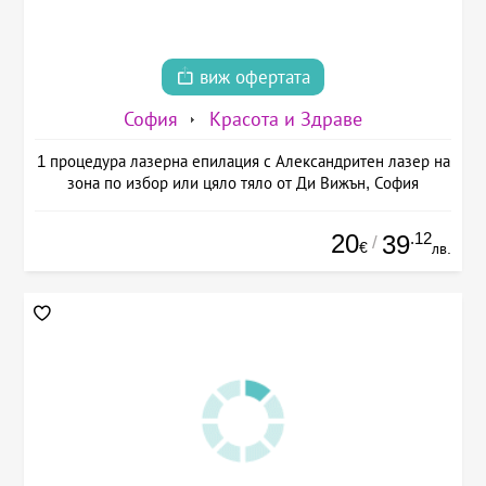
виж офертата
София
Красота и Здраве
1 процедура лазерна епилация с Александритен лазер на
зона по избор или цяло тяло от Ди Вижън, София
20
.12
39
/
€
лв.