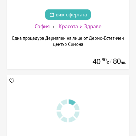
виж офертата
София
Красота и Здраве
Една процедура Дермапен на лице от Дермо-Естетичен
център Симона
.90
80
40
/
лв.
€