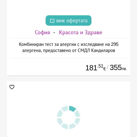
виж офертата
София
Красота и Здраве
Комбиниран тест за алергии с изследване на 295
алергена, предоставено от СМДЛ Кандиларов
.51
355
181
/
лв.
€