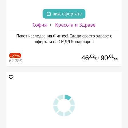
виж офертата
София
Красота и Здраве
Пакет изследвания Фитнес! Следи своето здраве с
офертата на СМДЛ Кандиларов
-27%
.02
.01
46
90
/
€
лв.
62.38€