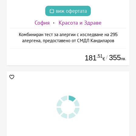
виж офертата
София
Красота и Здраве
Комбиниран тест за алергии с изследване на 295
алергена, предоставено от СМДЛ Кандиларов
.51
355
181
/
лв.
€