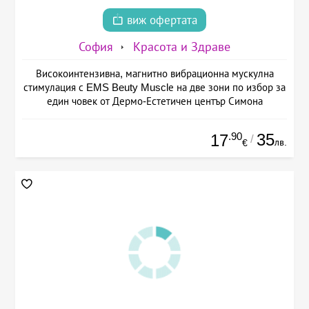
виж офертата
София
Красота и Здраве
Високоинтензивна, магнитно вибрационна мускулна
стимулация с EMS Beuty Musclе на две зони по избор за
един човек от Дермо-Естетичен център Симона
.90
35
17
/
лв.
€