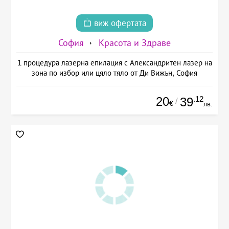
виж офертата
София
Красота и Здраве
1 процедура лазерна епилация с Александритен лазер на
зона по избор или цяло тяло от Ди Вижън, София
20
.12
39
/
€
лв.