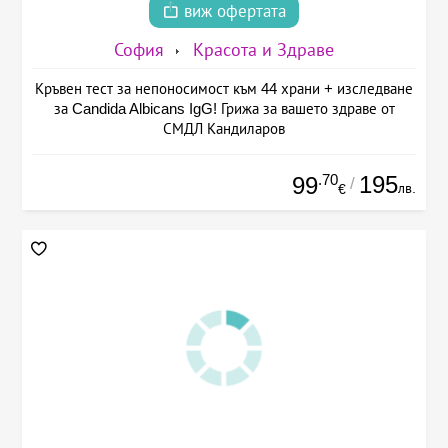
виж офертата
София
Красота и Здраве
Кръвен тест за непоносимост към 44 храни + изследване
за Candida Albicans IgG! Грижа за вашето здраве от
СМДЛ Кандиларов
.70
195
99
/
лв.
€