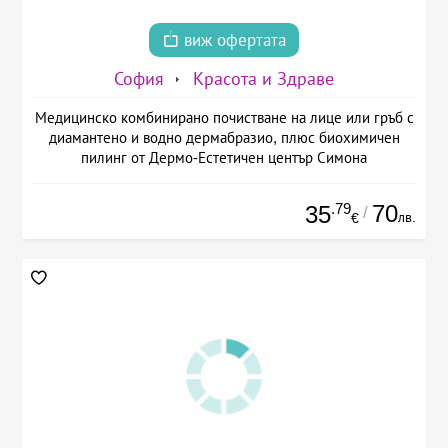
виж офертата
София
Красота и Здраве
Медицинско комбинирано почистване на лице или гръб с
диамантено и водно дермабразио, плюс биохимичен
пилинг от Дермо-Естетичен център Симона
.79
70
35
/
лв.
€