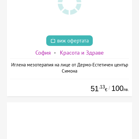
виж офертата
София
Красота и Здраве
Иглена мезотерапия на лице от Дермо-Естетичен център
Симона
.13
100
51
/
лв.
€