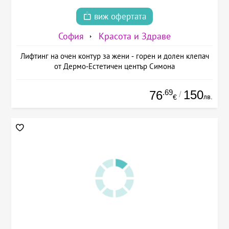
виж офертата
София
Красота и Здраве
Лифтинг на очен контур за жени - горен и долен клепач
от Дермо-Естетичен център Симона
.69
150
76
/
лв.
€