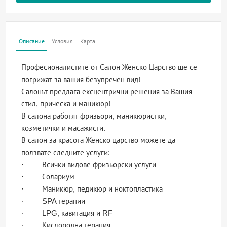
Описание
Условия
Карта
Професионалистите от Салон Женско Царство ще се
погрижат за вашия безупречен вид!
Салонът предлага ексцентрични решения за Вашия
стил, прическа и маникюр!
В салона работят фризьори, маникюристки,
козметички и масажисти.
В салон за красота Женско царство можете да
ползвате следните услуги:
· Всички видове фризьорски услуги
· Солариум
· Маникюр, педикюр и ноктопластика
· SPA терапии
· LPG, кавитация и RF
· Кислородна терапия