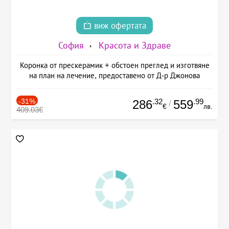
виж офертата
София
Красота и Здраве
Коронка от прескерамик + обстоен преглед и изготвяне
на план на лечение, предоставено от Д-р Джонова
-31%
.32
.99
286
559
/
€
лв.
409.03€