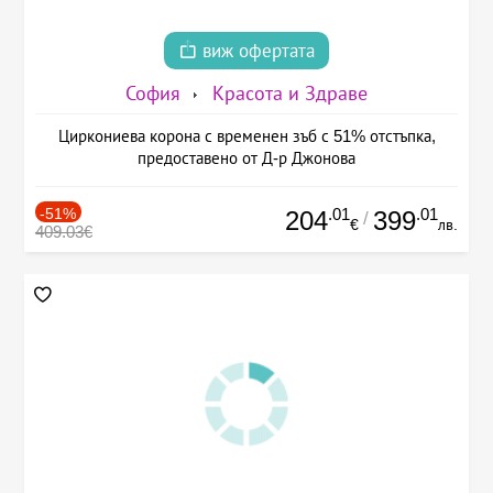
виж офертата
София
Красота и Здраве
Циркониева корона с временен зъб с 51% отстъпка,
предоставено от Д-р Джонова
-51%
.01
.01
204
399
/
€
лв.
409.03€