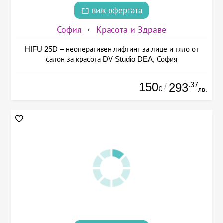
виж офертата
София
Красота и Здраве
HIFU 25D – неоперативен лифтинг за лице и тяло от
салон за красота DV Studio DEA, София
150
.37
293
/
€
лв.