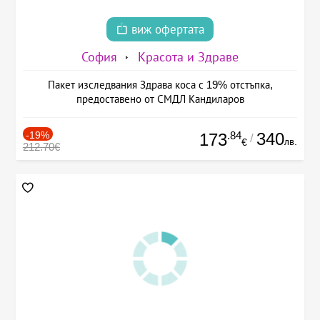
виж офертата
София
Красота и Здраве
Пакет изследвания Здрава коса с 19% отстъпка,
предоставено от СМДЛ Кандиларов
-19%
.84
340
173
/
лв.
€
212.70€