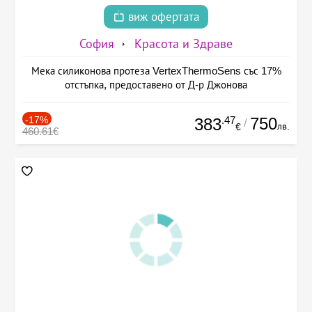
виж офертата
София
Красота и Здраве
Мека силиконова протеза VertexThermoSens със 17%
отстъпка, предоставено от Д-р Джонова
-17%
.47
750
383
/
лв.
€
460.61€