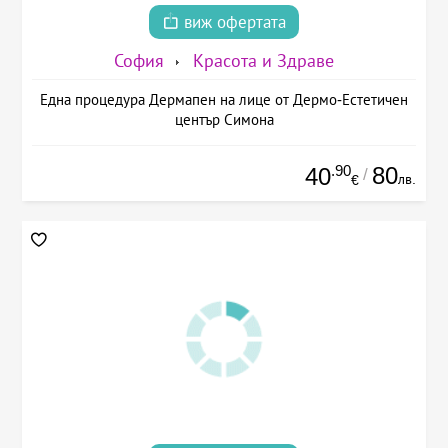
виж офертата
София
Красота и Здраве
Една процедура Дермапен на лице от Дермо-Естетичен
център Симона
.90
80
40
/
лв.
€