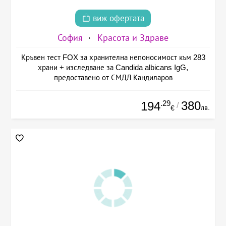
виж офертата
София
Красота и Здраве
Кръвен тест FOX за хранителна непоносимост към 283
храни + изследване за Candida albicans IgG,
предоставено от СМДЛ Кандиларов
.29
380
194
/
лв.
€