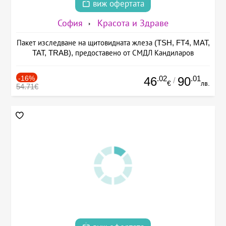
виж офертата
София
Красота и Здраве
Пакет изследване на щитовидната жлеза (TSH, FT4, MAT,
TAT, TRAB), предоставено от СМДЛ Кандиларов
-16%
.02
.01
46
90
/
€
лв.
54.71€