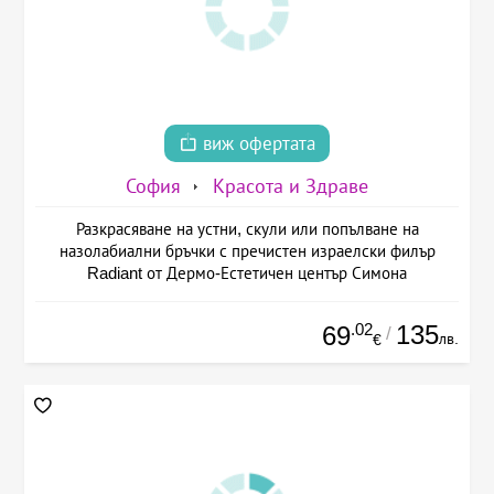
виж офертата
София
Красота и Здраве
Разкрасяване на устни, скули или попълване на
назолабиални бръчки с пречистен израелски филър
Radiant от Дермо-Естетичен център Симона
.02
135
69
/
лв.
€