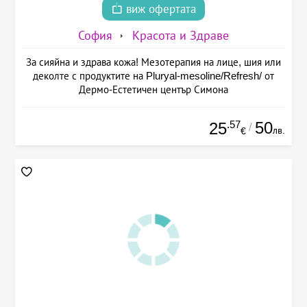
виж офертата
София
Красота и Здраве
За сияйна и здрава кожа! Мезотерапия на лице, шия или
деколте с продуктите на Pluryal-mesoline/Refresh/ от
Дермо-Естетичен център Симона
.57
50
25
/
лв.
€