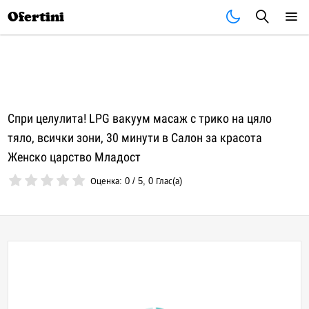
Почивки
Стоки
В града
Всички оферти
Ofertini
Спри целулита! LPG вакуум масаж с трико на цяло
тяло, всички зони, 30 минути в Салон за красота
Женско царство Младост
Оценка:
0
/
5
,
0
Глас(а)