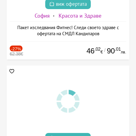
виж офертата
София
Красота и Здраве
Пакет изследвания Фитнес! Следи своето здраве с
офертата на СМДЛ Кандиларов
-27%
.02
.01
46
90
/
€
лв.
62.38€