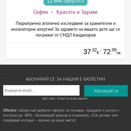
виж офертата
София
Красота и Здраве
Педиатрично атопично изследване за хранителни и
инхалаторни алергии! За здравето на вашето дете ще се
погрижат от СМДЛ Кандиларов
.32
.99
37
72
/
€
лв.
АБОНИРАЙ СЕ ЗА НАШИЯ Е-БЮЛЕТИН
Без спам. Отказ по всяко време.
Ofertini
събира най-добрите оферти за почивки, продукти и услуги с
отстъпки до -60%. Резервирай уикенд в планината, СПА релакс или
пазарувай изгодно – всичко на едно място!