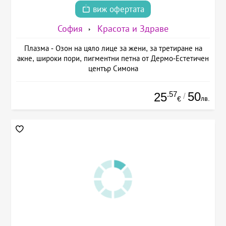
виж офертата
София
Красота и Здраве
Плазма - Озон на цяло лице за жени, за третиране на
акне, широки пори, пигментни петна от Дермо-Естетичен
център Симона
.57
50
25
/
лв.
€