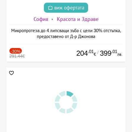
виж офертата
София
Красота и Здраве
Микропротезa до 4 липсващи зъба с цели 30% отстъпка,
предоставено от Д-р Джонова
-30%
.01
.01
204
399
/
€
лв.
291.44€