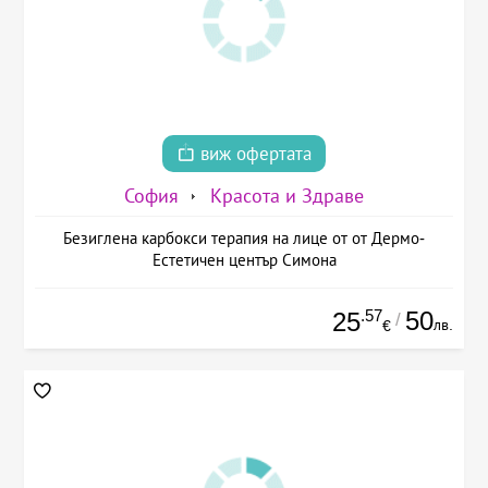
виж офертата
София
Красота и Здраве
Безиглена карбокси терапия на лице от от Дермо-
Естетичен център Симона
.57
50
25
/
лв.
€