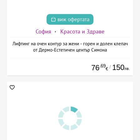
виж офертата
София
Красота и Здраве
Лифтинг на очен контур за жени - горен и долен клепач
от Дермо-Естетичен център Симона
.69
150
76
/
лв.
€