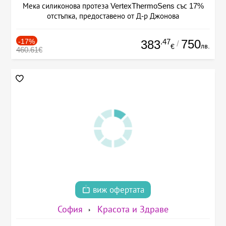
Мека силиконова протеза VertexThermoSens със 17%
отстъпка, предоставено от Д-р Джонова
-17%
.47
750
383
/
лв.
€
460.61€
виж офертата
София
Красота и Здраве