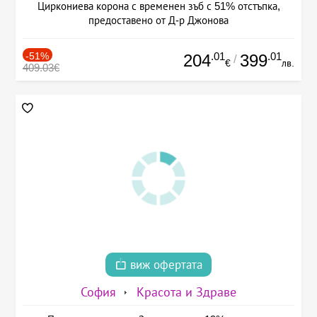
Циркониева корона с временен зъб с 51% отстъпка,
предоставено от Д-р Джонова
-51%
.01
.01
204
399
/
€
лв.
409.03€
виж офертата
София
Красота и Здраве