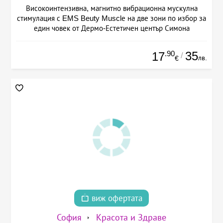
Високоинтензивна, магнитно вибрационна мускулна
стимулация с EMS Beuty Musclе на две зони по избор за
един човек от Дермо-Естетичен център Симона
.90
35
17
/
лв.
€
виж офертата
София
Красота и Здраве