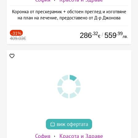
Коронка от прескерамик + обстоен преглед и изготвяне
на план на лечение, предоставено от Д-р Джонова
-31%
.32
.99
286
559
/
€
лв.
409.03€
виж офертата
София
Красота и Здраве