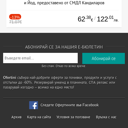
и Йод, предоставено от СМДЛ Кандиларов
-13%
.38
.01
62
122
/
€
лв.
71.07€
АБОНИРАЙ СЕ ЗА НАШИЯ Е-БЮЛЕТИН
Без спам. Отказ по всяко време.
Ofertini
събира най-добрите оферти за почивки, продукти и услуги с
отстъпки до -60%. Резервирай уикенд в планината, СПА релакс или
пазарувай изгодно – всичко на едно място!
Следете Офертините във Facebook
Архив
Карта на сайта
Условия за ползване
Връзка с нас