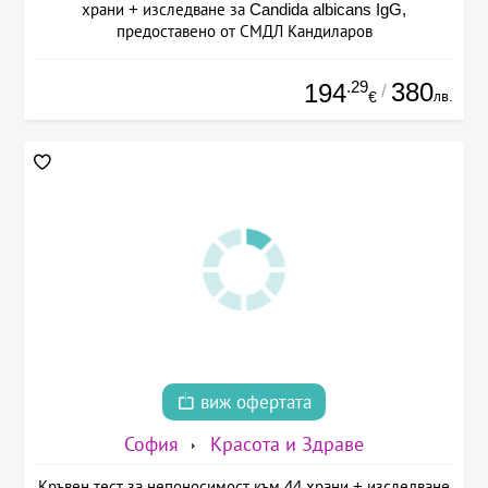
храни + изследване за Candida albicans IgG,
предоставено от СМДЛ Кандиларов
.29
380
194
/
лв.
€
виж офертата
София
Красота и Здраве
Кръвен тест за непоносимост към 44 храни + изследване