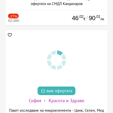
офертата на СМДЛ Кандиларов
-27%
.02
.01
46
90
/
€
лв.
62.38€
виж офертата
София
Красота и Здраве
Пакет изследване на микроелементи - Цинк, Селен, Мед