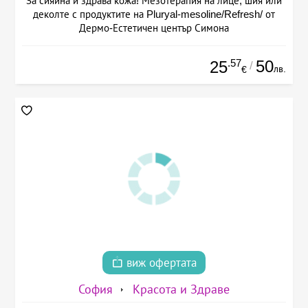
За сияйна и здрава кожа! Мезотерапия на лице, шия или
деколте с продуктите на Pluryal-mesoline/Refresh/ от
Дермо-Естетичен център Симона
.57
50
25
/
лв.
€
виж офертата
София
Красота и Здраве