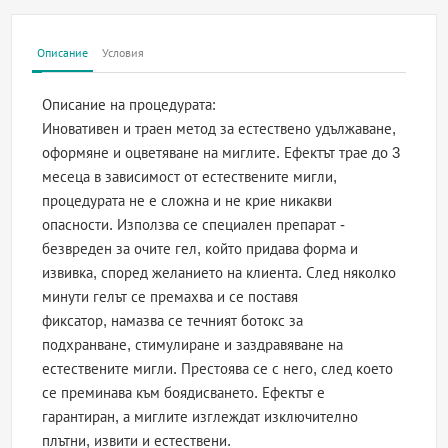
Описание
Условия
Описание на процедурата:
Иновативен и траен метод за естествено удължаване,
оформяне и оцветяване на миглите. Ефектът трае до 3
месеца в зависимост от естествените мигли,
процедурата не е сложна и не крие никакви
опасности. Използва се специален препарат -
безвреден за очите гел, който придава форма и
извивка, според желанието на клиента. След няколко
минути гелът се премахва и се поставя
фиксатор, намазва се течният ботокс за
подхранване, стимулиране и заздравяване на
естествените мигли. Престоява се с него, след което
се преминава към боядисването. Ефектът е
гарантиран, а миглите изглеждат изключително
плътни, извити и естествени.