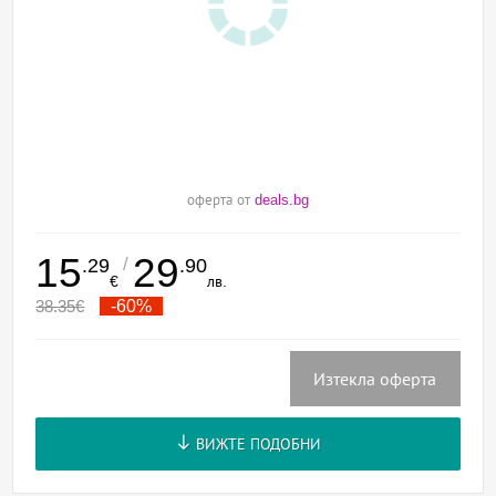
оферта от
deals.bg
15
29
/
.29
.90
€
лв.
38.35
€
-60%
Изтекла оферта
ВИЖТЕ ПОДОБНИ