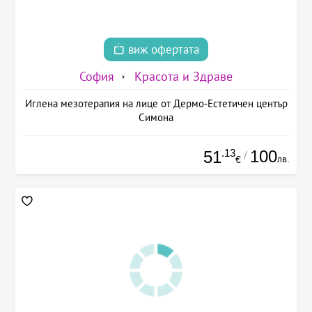
виж офертата
София
Красота и Здраве
Иглена мезотерапия на лице от Дермо-Естетичен център
Симона
.13
100
51
/
лв.
€