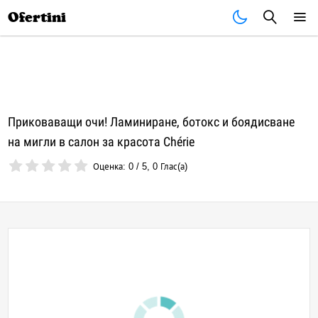
Почивки
Стоки
В града
Всички оферти
Ofertini
Приковаващи очи! Ламиниране, ботокс и боядисване
на мигли в салон за красота Chérie
Оценка:
0
/
5
,
0
Глас(а)