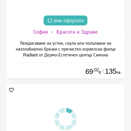
виж офертата
София
Красота и Здраве
Разкрасяване на устни, скули или попълване на
назолабиални бръчки с пречистен израелски филър
Radiant от Дермо-Естетичен център Симона
.02
135
69
/
лв.
€