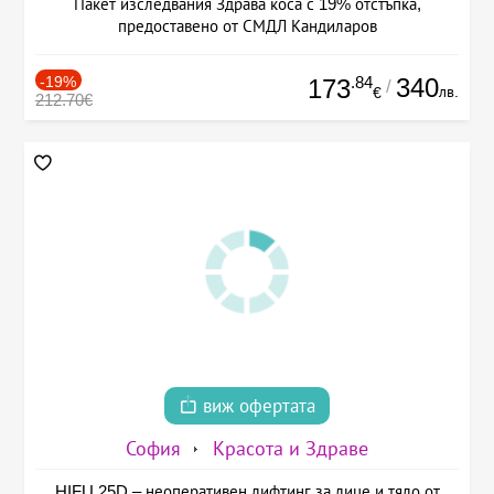
Пакет изследвания Здрава коса с 19% отстъпка,
предоставено от СМДЛ Кандиларов
-19%
.84
340
173
/
лв.
€
212.70€
виж офертата
София
Красота и Здраве
HIFU 25D – неоперативен лифтинг за лице и тяло от