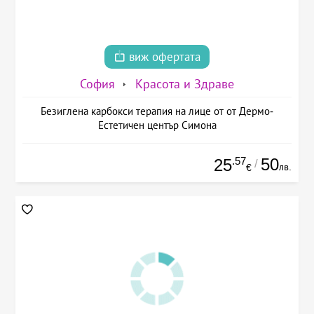
виж офертата
София
Красота и Здраве
Безиглена карбокси терапия на лице от от Дермо-
Естетичен център Симона
.57
50
25
/
лв.
€