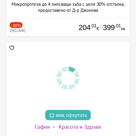
Микропротезa до 4 липсващи зъба с цели 30% отстъпка,
предоставено от Д-р Джонова
-30%
.01
.01
204
399
/
€
лв.
291.44€
виж офертата
София
Красота и Здраве