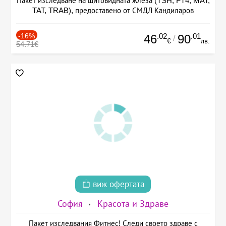
Пакет изследване на щитовидната жлеза (TSH, FT4, MAT,
TAT, TRAB), предоставено от СМДЛ Кандиларов
-16%
.02
.01
46
90
/
€
лв.
54.71€
виж офертата
София
Красота и Здраве
Пакет изследвания Фитнес! Следи своето здраве с