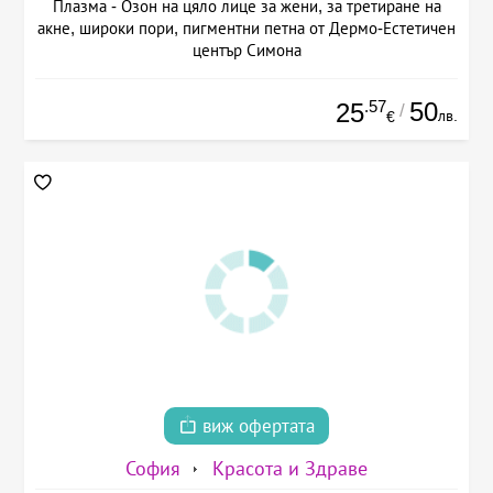
Плазма - Озон на цяло лице за жени, за третиране на
акне, широки пори, пигментни петна от Дермо-Естетичен
център Симона
.57
50
25
/
лв.
€
виж офертата
София
Красота и Здраве