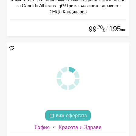
за Candida Albicans IgG! Грижа за вашето здраве от
СМДЛ Кандиларов
.70
195
99
/
лв.
€
виж офертата
София
Красота и Здраве