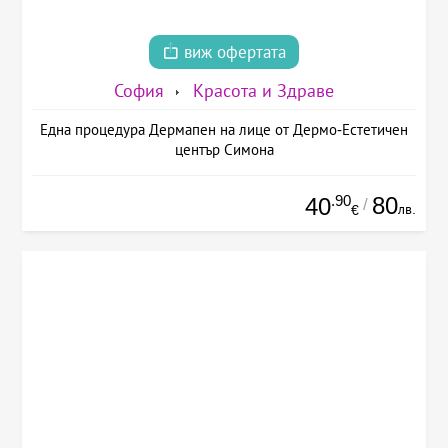
виж офертата
София
Красота и Здраве
Една процедура Дермапен на лице от Дермо-Естетичен
център Симона
.90
80
40
/
лв.
€