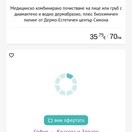
Медицинско комбинирано почистване на лице или гръб с
диамантено и водно дермабразио, плюс биохимичен
пилинг от Дермо-Естетичен център Симона
.79
70
35
/
лв.
€
виж офертата
София
Красота и Здраве