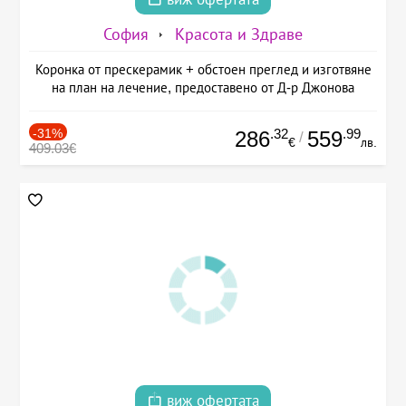
София
Красота и Здраве
Коронка от прескерамик + обстоен преглед и изготвяне
на план на лечение, предоставено от Д-р Джонова
-31%
.32
.99
286
559
/
€
лв.
409.03€
виж офертата