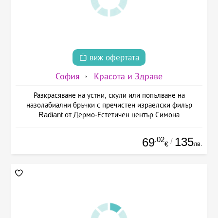
виж офертата
София
Красота и Здраве
Разкрасяване на устни, скули или попълване на
назолабиални бръчки с пречистен израелски филър
Radiant от Дермо-Естетичен център Симона
.02
135
69
/
лв.
€