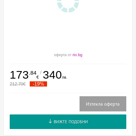
оферта от
rio.bg
173
340
/
.84
€
лв.
212.70
€
-19%
Изтекла оферта
ВИЖТЕ ПОДОБНИ