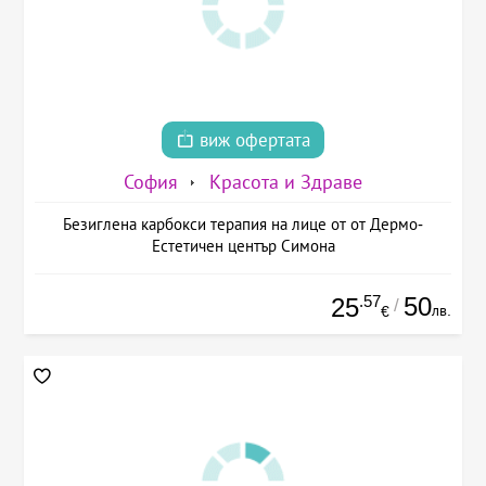
виж офертата
София
Красота и Здраве
Безиглена карбокси терапия на лице от от Дермо-
Естетичен център Симона
.57
50
25
/
лв.
€