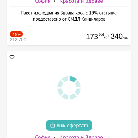
София
Красота и Здраве
Пакет изследвания Здрава коса с 19% отстъпка,
предоставено от СМДЛ Кандиларов
-19%
.84
340
173
/
лв.
€
212.70€
виж офертата
София
Красота и Здраве