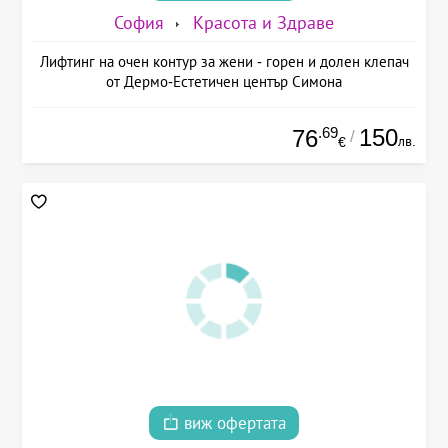
София
Красота и Здраве
Лифтинг на очен контур за жени - горен и долен клепач
от Дермо-Естетичен център Симона
.69
150
76
/
лв.
€
виж офертата