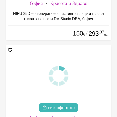
София
Красота и Здраве
HIFU 25D – неоперативен лифтинг за лице и тяло от
салон за красота DV Studio DEA, София
150
.37
293
/
€
лв.
виж офертата