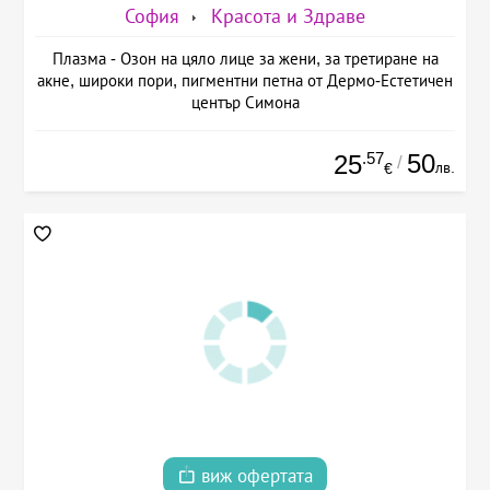
София
Красота и Здраве
Плазма - Озон на цяло лице за жени, за третиране на
акне, широки пори, пигментни петна от Дермо-Естетичен
център Симона
.57
50
25
/
лв.
€
виж офертата