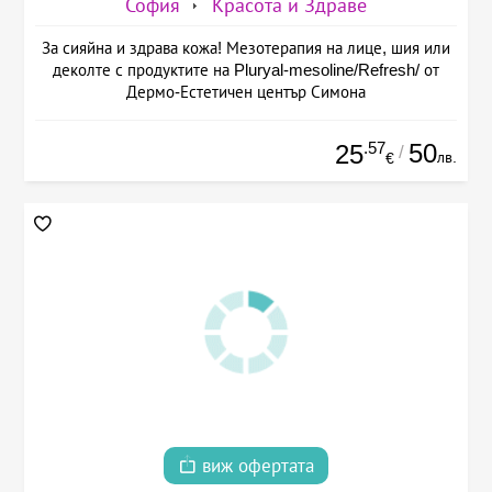
София
Красота и Здраве
За сияйна и здрава кожа! Мезотерапия на лице, шия или
деколте с продуктите на Pluryal-mesoline/Refresh/ от
Дермо-Естетичен център Симона
.57
50
25
/
лв.
€
виж офертата