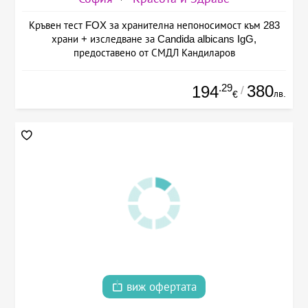
Кръвен тест FOX за хранителна непоносимост към 283
храни + изследване за Candida albicans IgG,
предоставено от СМДЛ Кандиларов
.29
380
194
/
лв.
€
виж офертата