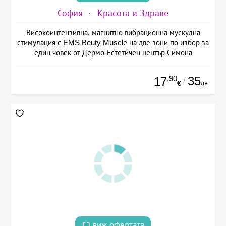
София
Красота и Здраве
Високоинтензивна, магнитно вибрационна мускулна
стимулация с EMS Beuty Musclе на две зони по избор за
един човек от Дермо-Естетичен център Симона
.90
35
17
/
лв.
€
виж офертата