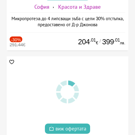
София
Красота и Здраве
Микропротезa до 4 липсващи зъба с цели 30% отстъпка,
предоставено от Д-р Джонова
-30%
.01
.01
204
399
/
€
лв.
291.44€
виж офертата