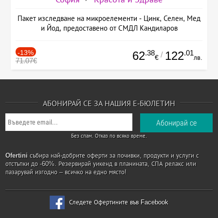
Пакет изследване на микроелементи - Цинк, Селен, Мед
и Йод, предоставено от СМДЛ Кандиларов
-13%
.38
.01
62
122
/
€
лв.
71.07€
АБОНИРАЙ СЕ ЗА НАШИЯ Е-БЮЛЕТИН
Без спам. Отказ по всяко време.
Ofertini
събира най-добрите оферти за почивки, продукти и услуги с
отстъпки до -60%. Резервирай уикенд в планината, СПА релакс или
пазарувай изгодно – всичко на едно място!
Следете Офертините във Facebook