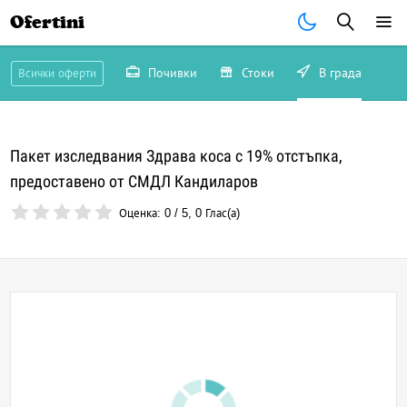
Ofertini
Почивки
Стоки
В града
Всички оферти
Пакет изследвания Здрава коса с 19% отстъпка,
предоставено от СМДЛ Кандиларов
Оценка:
0
/
5
,
0
Глас(а)