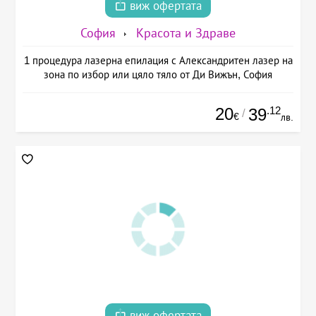
виж офертата
София
Красота и Здраве
1 процедура лазерна епилация с Александритен лазер на
зона по избор или цяло тяло от Ди Вижън, София
20
.12
39
/
€
лв.
виж офертата