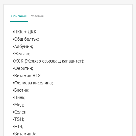
Описание
Условия
•ПКК + ДКК;
•Общ белтък;
•Албумин;
•Желязо;
•ЖСК (Желязо свързващ капацитет);
•Феритин;
•Витамин B12;
•Фолиева киселина;
•Биотин;
•Цинк;
•Мед;
•Селен;
•ТSH;
•FT4;
•Витамин А;