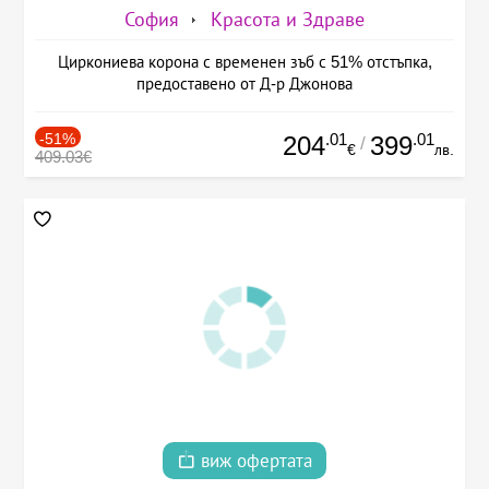
София
Красота и Здраве
Циркониева корона с временен зъб с 51% отстъпка,
предоставено от Д-р Джонова
-51%
.01
.01
204
399
/
€
лв.
409.03€
виж офертата