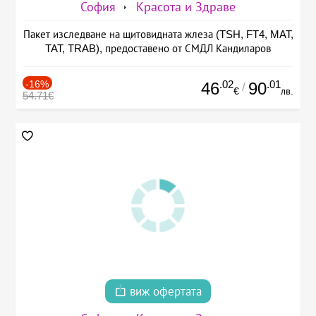
София
Красота и Здраве
Пакет изследване на щитовидната жлеза (TSH, FT4, MAT,
TAT, TRAB), предоставено от СМДЛ Кандиларов
-16%
.02
.01
46
90
/
€
лв.
54.71€
виж офертата