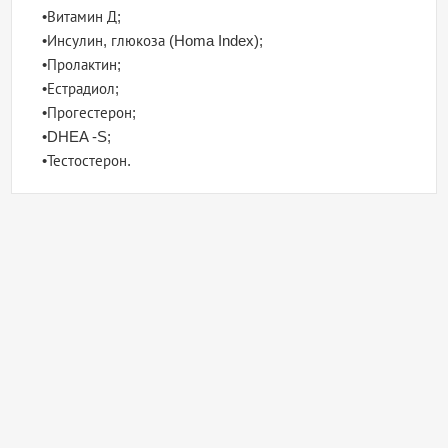
•Витамин Д;
•Инсулин, глюкоза (Homa Index);
•Пролактин;
•Естрадиол;
•Прогестерон;
•DHEA -S;
•Тестостерон.