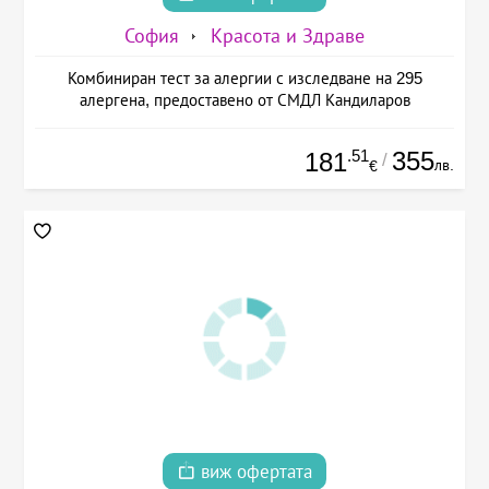
София
Красота и Здраве
Комбиниран тест за алергии с изследване на 295
алергена, предоставено от СМДЛ Кандиларов
.51
355
181
/
лв.
€
виж офертата