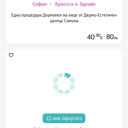
София
Красота и Здраве
Една процедура Дермапен на лице от Дермо-Естетичен
център Симона
.90
80
40
/
лв.
€
виж офертата