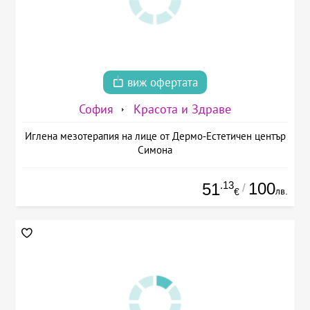
виж офертата
София
Красота и Здраве
Иглена мезотерапия на лице от Дермо-Естетичен център
Симона
.13
100
51
/
лв.
€