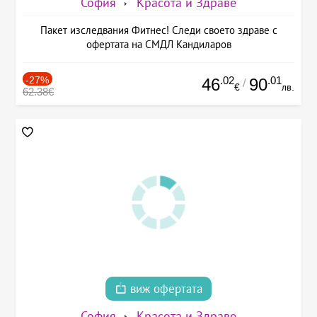
София
Красота и Здраве
Пакет изследвания Фитнес! Следи своето здраве с
офертата на СМДЛ Кандиларов
-27%
.02
.01
46
90
/
€
лв.
62.38€
виж офертата
София
Красота и Здраве