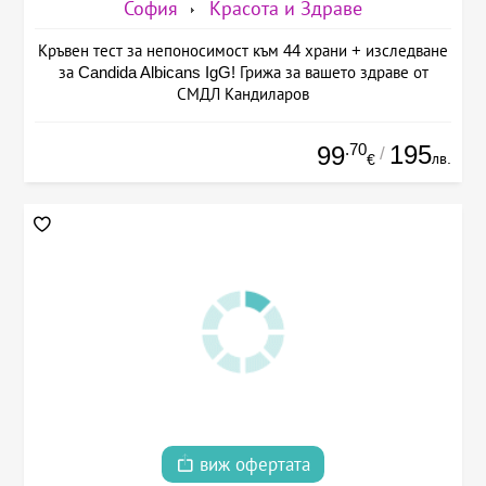
София
Красота и Здраве
Кръвен тест за непоносимост към 44 храни + изследване
за Candida Albicans IgG! Грижа за вашето здраве от
СМДЛ Кандиларов
.70
195
99
/
лв.
€
виж офертата