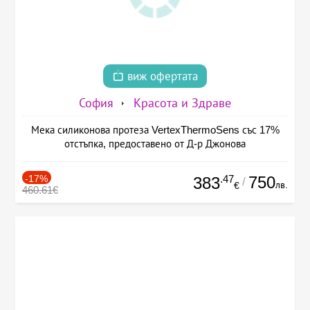
виж офертата
София
Красота и Здраве
Мека силиконова протеза VertexThermoSens със 17%
отстъпка, предоставено от Д-р Джонова
-17%
.47
750
383
/
лв.
€
460.61€