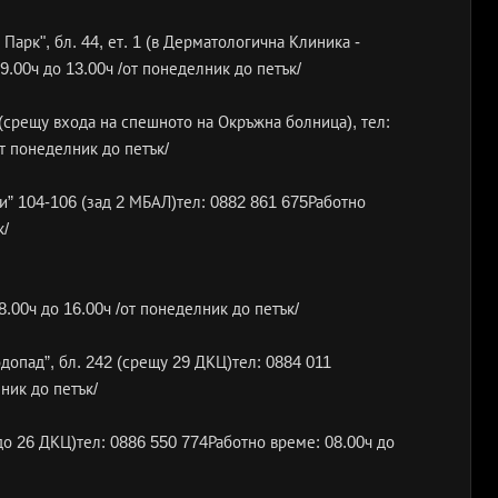
Парк", бл. 44, ет. 1 (в Дерматологична Клиника -
.00ч до 13.00ч /от понеделник до петък/
“ (срещу входа на спешното на Окръжна болница), тел:
т понеделник до петък/
ви” 104-106 (зад 2 МБАЛ)тел: 0882 861 675Работно
к/
8.00ч до 16.00ч /от понеделник до петък/
одопад”, бл. 242 (срещу 29 ДКЦ)тел: 0884 011
ник до петък/
1 (до 26 ДКЦ)тел: 0886 550 774Работно време: 08.00ч до