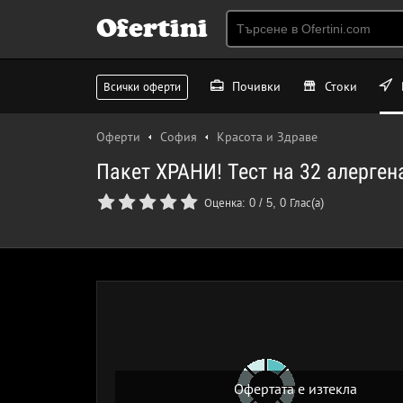
Ofertini
Почивки
Стоки
Всички оферти
Оферти
София
Красота и Здраве
Пакет ХРАНИ! Тест на 32 алерге
Оценка:
0
/
5
,
0
Глас(а)
Офертата е изтекла