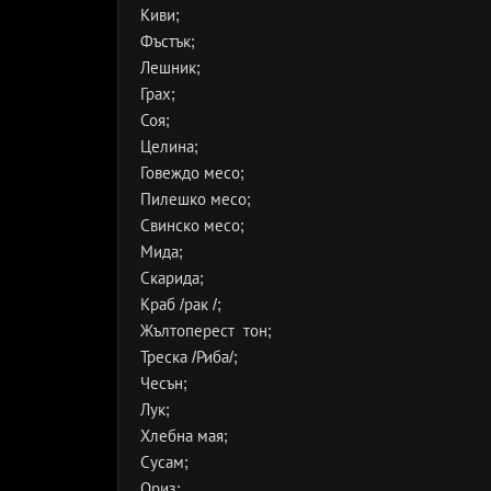
Киви;
Фъстък;
Лешник;
Грах;
Соя;
Целина;
Говеждо месо;
Пилешко месо;
Свинско месо;
Мида;
Скарида;
Краб /рак /;
Жълтоперест тон;
Треска /Риба/;
Чесън;
Лук;
Хлебна мая;
Сусам;
Ориз;