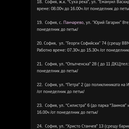
18. София, ж.к. “Суха река”, ул. "Емануил Васк
време: 08.00ч до 16.00ч /от понеделник до петъ
19. София, с.
Панчарево
, ул. "Юрий Гагарин" 8т
понеделник до петък/
20. София, ул. "Георги Софийски" 74 (срещу ВВМ
Работно време: 07.30ч до 15.30ч /от понеделник
21. София, ул. “Опълченска” 28 ( до 11 ДКЦ)тел:
понеделник до петък/
22. София, ул. “Петра” 2 (до поликлиниката на 
/от понеделник до петък/
23. София, ул. “Силистра” 6 (до парка “Заимов”
16.00ч /от понеделник до петък/
24. София, ул. “Христо Станчев” 13 (срещу бари