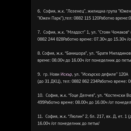
6. София, ж.к. "Лозенец", жилищна група "Южен 
"Южен Парк"),тел: 0882 115 120Работно време:09
7. София, ж.к. "Младост" 1, ул. "Стоян Чомаков
0882 244 828Работно време: 07.30ч до 15.30ч /о
8. София, ж.к. “Банишора”, ул. “Братя Миладино
време: 08.00ч до 16.00ч /от понеделник до петъ
9. гр. Нови
Искър
, ул. "Искърско дефиле" 120А
(до 31 ДКЦ), тел: 0882 862 234Работно време: 0
10. София, ж.к. “Гоце Делчев”, ул. “Костенски В
499Работно време: 08.00ч до 16.00ч /от понедел
11. София, ж.к. “Люлин” 2, бл. 217, вх. Д, ет. 
16.00ч /от понеделник до петък/