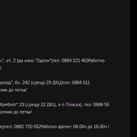
”, ет. 2 (до кино "Одеон")тел: 0884 221 403Работно
/
одопад”, бл. 242 (срещу 29 ДКЦ)тел: 0884 011
ник до петък/
н Хумболт“ 23 (срещу 22 ДКЦ, х-л
Плиска
), тел: 0886 55
делник до петък/
тертел: 0882 720 552Работно време: 08.00ч до 16.00ч /