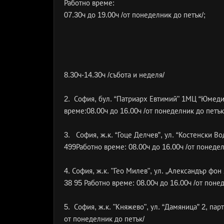
Работно време:
07.30ч до 19.00ч /от понеделник до петък/;
8.30ч-14.30ч /събота и неделя/
2. София, бул. “Патриарх Евтимий" 1МЦ “Юмедис
време:08.00ч до 16.00ч /от понеделник до петък
3. София, ж.к. “Гоце Делчев”, ул. “Костенски В
499Работно време: 08.00ч до 16.00ч /от понедел
4. София, ж.к. "Гео Милев", ул. „Александър фо
38 95 Работно време: 08.00ч до 16.00ч /от поне
5. София, ж.к. "Княжево", ул. “Дамяница” 2, пар
от понеделник до петък/