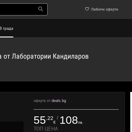
Любими оферти
В града
на от Лаборатории Кандиларов
оферта от
deals.bg
55
108
/
.22
€
лв.
ТОП ЦЕНА