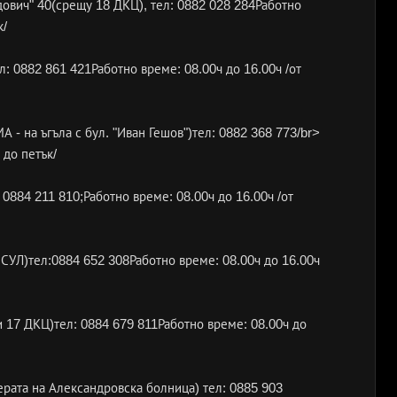
идович" 40(срещу 18 ДКЦ), тел: 0882 028 284Работно
к/
ел: 0882 861 421Работно време: 08.00ч до 16.00ч /от
А - на ъгъла с бул. "Иван Гешов")тел: 0882 368 773/br>
 до петък/
 0884 211 810;Работно време: 08.00ч до 16.00ч /от
ИСУЛ)тел:0884 652 308Работно време: 08.00ч до 16.00ч
 и 17 ДКЦ)тел: 0884 679 811Работно време: 08.00ч до
ерата на Александровска болница) тел: 0885 903