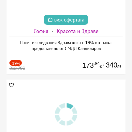
виж офертата
София
Красота и Здраве
Пакет изследвания Здрава коса с 19% отстъпка,
предоставено от СМДЛ Кандиларов
-19%
.84
340
173
/
лв.
€
212.70€