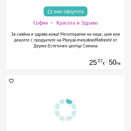
виж офертата
София
Красота и Здраве
За сияйна и здрава кожа! Мезотерапия на лице, шия или
деколте с продуктите на Pluryal-mesoline/Refresh/ от
Дермо-Естетичен център Симона
.57
50
25
/
лв.
€