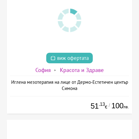
виж офертата
София
Красота и Здраве
Иглена мезотерапия на лице от Дермо-Естетичен център
Симона
.13
100
51
/
лв.
€