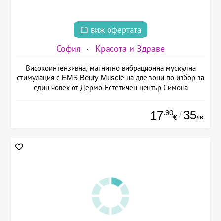
виж офертата
София
Красота и Здраве
Високоинтензивна, магнитно вибрационна мускулна
стимулация с EMS Beuty Musclе на две зони по избор за
един човек от Дермо-Естетичен център Симона
.90
35
17
/
лв.
€