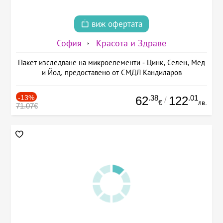
виж офертата
София
Красота и Здраве
Пакет изследване на микроелементи - Цинк, Селен, Мед
и Йод, предоставено от СМДЛ Кандиларов
-13%
.38
.01
62
122
/
€
лв.
71.07€