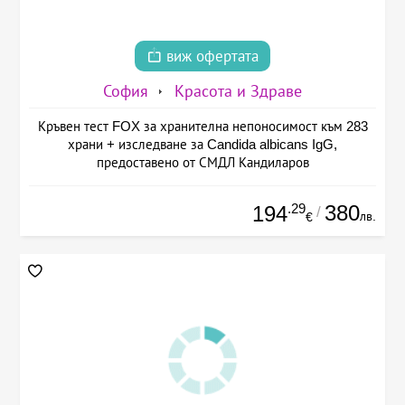
виж офертата
София
Красота и Здраве
Кръвен тест FOX за хранителна непоносимост към 283
храни + изследване за Candida albicans IgG,
предоставено от СМДЛ Кандиларов
.29
380
194
/
лв.
€