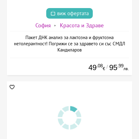
виж офертата
София
Красота и Здраве
Пакет ДНК анализ за лактозна и фруктозна
нетолерантност! Погрижи се за здравето си със СМДЛ
Кандиларов
.08
.99
49
95
/
€
лв.