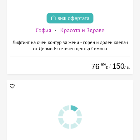
виж офертата
София
Красота и Здраве
Лифтинг на очен контур за жени - горен и долен клепач
от Дермо-Естетичен център Симона
.69
150
76
/
лв.
€