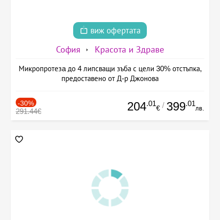
виж офертата
София
Красота и Здраве
Микропротезa до 4 липсващи зъба с цели 30% отстъпка,
предоставено от Д-р Джонова
-30%
.01
.01
204
399
/
€
лв.
291.44€