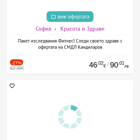
виж офертата
София
Красота и Здраве
Пакет изследвания Фитнес! Следи своето здраве с
офертата на СМДЛ Кандиларов
-27%
.02
.01
46
90
/
€
лв.
62.38€