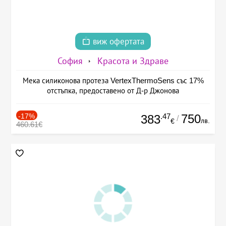
виж офертата
София
Красота и Здраве
Мека силиконова протеза VertexThermoSens със 17%
отстъпка, предоставено от Д-р Джонова
-17%
.47
750
383
/
лв.
€
460.61€