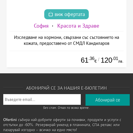
виж офертата
София
Красота и Здраве
Изследване на хормони, свързани със състоянието на
кожата, предоставено от СМДЛ Кандиларов
.36
.01
61
120
/
€
лв.
АБОНИРАЙ СЕ ЗА НАШИЯ Е-БЮЛЕТИН
Без спам. Отказ по всяко време.
Ofertini
събира най-добрите оферти за почивки, продукти и услуги с
отстъпки до -60%. Резервирай уикенд в планината, СПА релакс или
пазарувай изгодно – всичко на едно място!