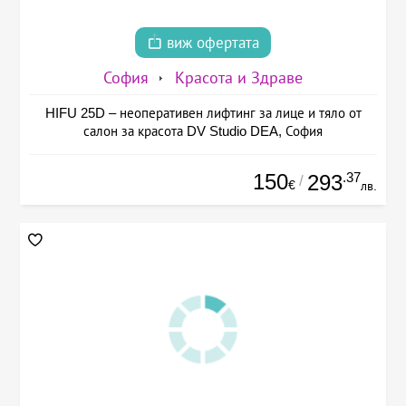
виж офертата
София
Красота и Здраве
HIFU 25D – неоперативен лифтинг за лице и тяло от
салон за красота DV Studio DEA, София
150
.37
293
/
€
лв.