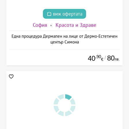
виж офертата
София
Красота и Здраве
Една процедура Дермапен на лице от Дермо-Естетичен
център Симона
.90
80
40
/
лв.
€