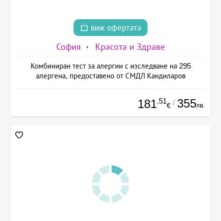
виж офертата
София
Красота и Здраве
Комбиниран тест за алергии с изследване на 295
алергена, предоставено от СМДЛ Кандиларов
.51
355
181
/
лв.
€