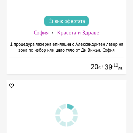
виж офертата
София
Красота и Здраве
1 процедура лазерна епилация с Александритен лазер на
зона по избор или цяло тяло от Ди Вижън, София
20
.12
39
/
€
лв.