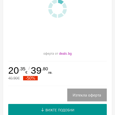
оферта от
deals.bg
20
39
/
.35
.80
€
лв.
40.90
€
-50%
Изтекла оферта
ВИЖТЕ ПОДОБНИ