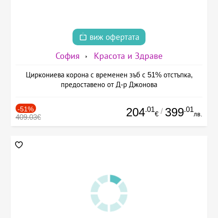
виж офертата
София
Красота и Здраве
Циркониева корона с временен зъб с 51% отстъпка,
предоставено от Д-р Джонова
-51%
.01
.01
204
399
/
€
лв.
409.03€