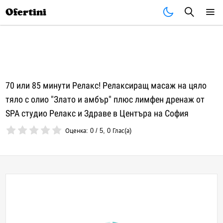
Почивки
Стоки
В града
Всички оферти
Ofertini
70 или 85 минути Релакс! Релаксиращ масаж на цяло
тяло с олио "Злато и амбър" плюс лимфен дренаж от
SPA студио Релакс и Здраве в Центъра на София
Оценка:
0
/
5
,
0
Глас(а)