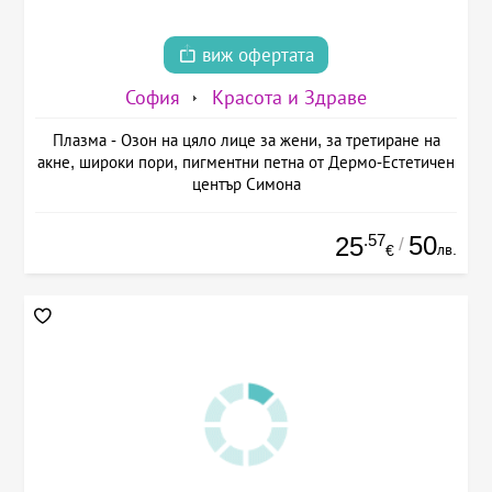
виж офертата
София
Красота и Здраве
Плазма - Озон на цяло лице за жени, за третиране на
акне, широки пори, пигментни петна от Дермо-Естетичен
център Симона
.57
50
25
/
лв.
€