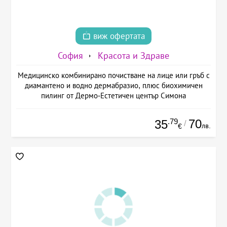
виж офертата
София
Красота и Здраве
Медицинско комбинирано почистване на лице или гръб с
диамантено и водно дермабразио, плюс биохимичен
пилинг от Дермо-Естетичен център Симона
.79
70
35
/
лв.
€