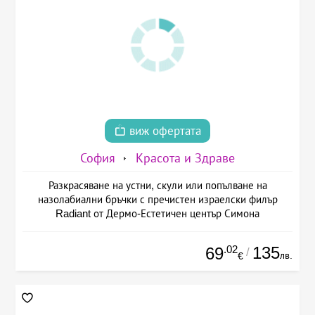
виж офертата
София
Красота и Здраве
Разкрасяване на устни, скули или попълване на
назолабиални бръчки с пречистен израелски филър
Radiant от Дермо-Естетичен център Симона
.02
135
69
/
лв.
€