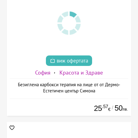
виж офертата
София
Красота и Здраве
Безиглена карбокси терапия на лице от от Дермо-
Естетичен център Симона
.57
50
25
/
лв.
€