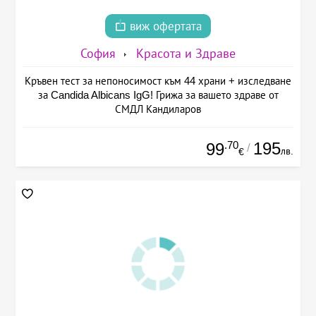
виж офертата
София
Красота и Здраве
Кръвен тест за непоносимост към 44 храни + изследване
за Candida Albicans IgG! Грижа за вашето здраве от
СМДЛ Кандиларов
.70
195
99
/
лв.
€