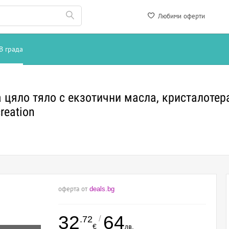
Любими оферти
В града
а цяло тяло с екзотични масла, кристалотер
reation
оферта от
deals.bg
32
64
/
.72
€
лв.