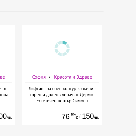
аве
София
Красота и Здраве
е от
Лифтинг на очен контур за жени -
мона
горен и долен клепач от Дермо-
Естетичен център Симона
00
.69
150
76
/
лв.
лв.
€