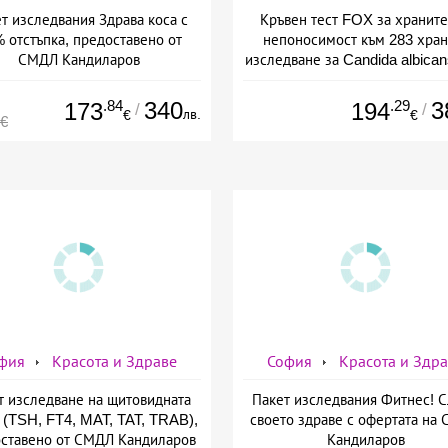
т изследвания Здрава коса с
Кръвен тест FOX за хранит
 отстъпка, предоставено от
непоносимост към 283 хран
СМДЛ Кандиларов
изследване за Candida albican
предоставено от СМДЛ Канди
.84
340
.29
3
173
194
/
/
лв.
€
€
0€
фия
Красота и Здраве
София
Красота и Здр
т изследване на щитовидната
Пакет изследвания Фитнес! 
 (TSH, FT4, MAT, TAT, TRAB),
своето здраве с офертата на
ставено от СМДЛ Кандиларов
Кандиларов