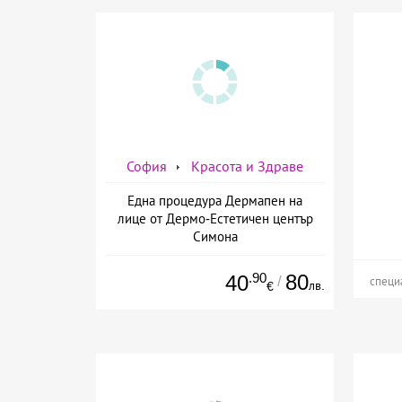
София
Красота и Здраве
Една процедура Дермапен на
лице от Дермо-Естетичен център
Симона
.90
80
40
/
специ
лв.
€