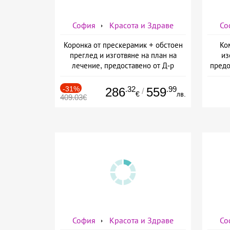
София
Красота и Здраве
Со
Коронка от прескерамик + обстоен
Ко
преглед и изготвяне на план на
из
лечение, предоставено от Д-р
предо
Джонова
-31%
.32
.99
286
559
/
€
лв.
409.03€
София
Красота и Здраве
Со