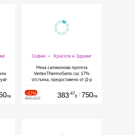
аве
София
Красота и Здраве
Мека силиконова протеза
или
VertexThermoSens със 17%
yal-
отстъпка, предоставено от Д-р
о-
Джонова
а
50
-17%
.47
750
383
/
лв.
лв.
€
460.61€