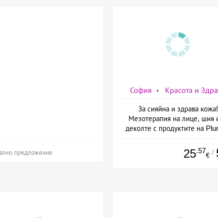
София
Красота и Здр
За сияйна и здрава кожа!
Мезотерапия на лице, шия 
деколте с продуктите на Plur
mesoline/Refresh/ от Дерм
Естетичен център Симон
.57
25
/
ално предложение
€