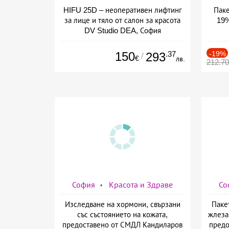
HIFU 25D – неоперативен лифтинг
Паке
за лице и тяло от салон за красота
19%
DV Studio DEA, София
150
.37
-19%
293
/
€
лв.
212.7
София
Красота и Здраве
Со
Изследване на хормони, свързани
Паке
със състоянието на кожата,
жлеза
предоставено от СМДЛ Кандиларов
предо