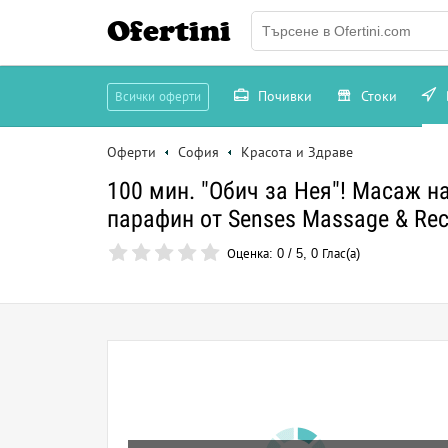
Ofertini
Почивки
Стоки
Всички оферти
Оферти
София
Красота и Здраве
100 мин. "Обич за Нея"! Масаж н
парафин от Senses Massage & Rec
Оценка:
0
/
5
,
0
Глас(а)