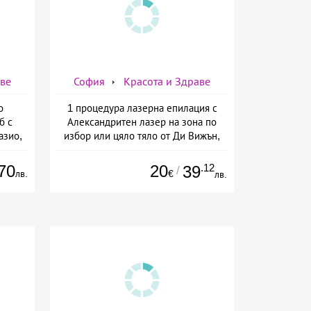
аве
София
Красота и Здраве
о
1 процедура лазерна епилация с
б с
Александритен лазер на зона по
азио,
избор или цяло тяло от Ди Вижън,
ермо-
София
а
70
20
.12
39
/
лв.
€
лв.