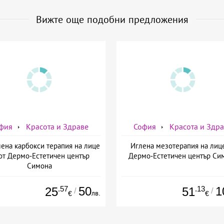
Вижте още подобни предложения
фия
Красота и Здраве
София
Красота и Здр
ена карбокси терапия на лице
Иглена мезотерапия на лиц
от Дермо-Естетичен център
Дермо-Естетичен център Си
Симона
.57
50
.13
1
25
51
/
/
лв.
€
€