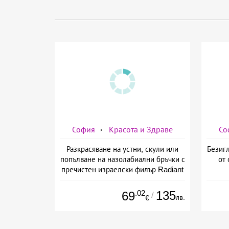
София
Красота и Здраве
Со
Разкрасяване на устни, скули или
Безигл
попълване на назолабиални бръчки с
от 
пречистен израелски филър Radiant
от Дермо-Естетичен център Симона
.02
135
69
/
лв.
€