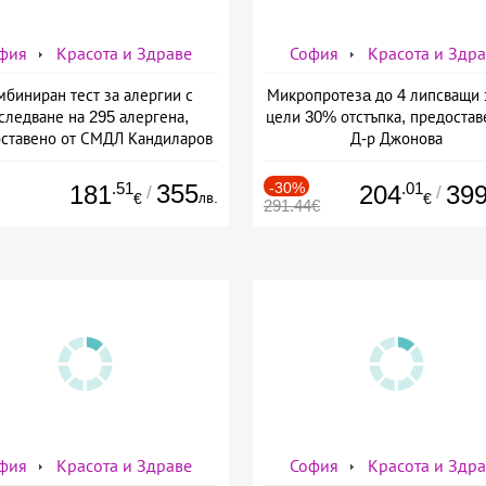
фия
Красота и Здраве
София
Красота и Здр
мбиниран тест за алергии с
Микропротезa до 4 липсващи 
следване на 295 алергена,
цели 30% отстъпка, предостав
ставено от СМДЛ Кандиларов
Д-р Джонова
.51
355
-30%
.01
181
204
39
/
/
лв.
€
€
291.44€
фия
Красота и Здраве
София
Красота и Здр