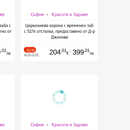
аве
София
Красота и Здраве
зъба с
Циркониева корона с временен зъб
ено от
с 51% отстъпка, предоставено от Д-р
Джонова
.01
-51%
.01
.01
9
204
399
/
лв.
€
лв.
409.03€
аве
София
Красота и Здраве