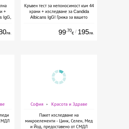
елна
Кръвен тест за непоносимост към 44
и +
храни + изследване за Candida
s IgG,
Albicans IgG! Грижа за вашето
ларов
здраве от СМДЛ Кандиларов
80
.70
195
99
/
лв.
лв.
€
аве
София
Красота и Здраве
Следи
Пакет изследване на
 СМДЛ
микроелементи - Цинк, Селен, Мед
и Йод, предоставено от СМДЛ