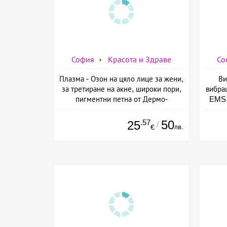
София
Красота и Здраве
Со
Плазма - Озон на цяло лице за жени,
Ви
за третиране на акне, широки пори,
вибра
пигментни петна от Дермо-
EMS 
Естетичен център Симона
изб
.57
50
25
/
лв.
€