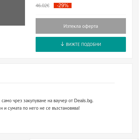
46.02
€
-29%
Изтекла оферта
ВИЖТЕ ПОДОБНИ
само чрез закупуване на ваучер от Deals.bg.
н и сумата по него не се възстановява!