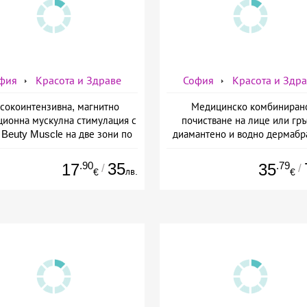
фия
Красота и Здраве
София
Красота и Здр
сокоинтензивна, магнитно
Медицинско комбиниран
ционна мускулна стимулация с
почистване на лице или гръ
Beuty Musclе на две зони по
диамантено и водно дермабр
ор за един човек от Дермо-
плюс биохимичен пилинг от Д
Естетичен център Симона
Естетичен център Симон
.90
35
.79
17
35
/
/
лв.
€
€