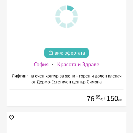
виж офертата
София
Красота и Здраве
Лифтинг на очен контур за жени - горен и долен клепач
от Дермо-Естетичен център Симона
.69
150
76
/
лв.
€