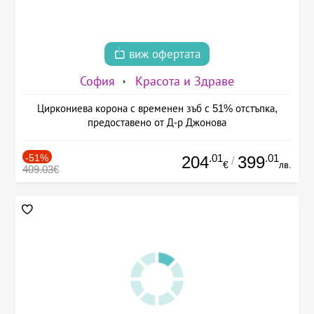
виж офертата
София
Красота и Здраве
Циркониева корона с временен зъб с 51% отстъпка,
предоставено от Д-р Джонова
-51%
.01
.01
204
399
/
€
лв.
409.03€