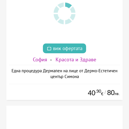
виж офертата
София
Красота и Здраве
Една процедура Дермапен на лице от Дермо-Естетичен
център Симона
.90
80
40
/
лв.
€