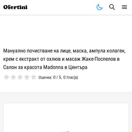
Почивки
Стоки
В града
Всички оферти
Ofertini
Мануално почистване на лице, маска, ампула колаген,
крем с екстракт от охлюв и масаж Жаке-Поспелов в
Салон за красота Madonna в Центъра
Оценка:
0
/
5
,
0
Глас(а)