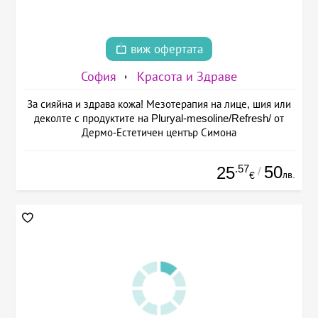
виж офертата
София
Красота и Здраве
За сияйна и здрава кожа! Мезотерапия на лице, шия или
деколте с продуктите на Pluryal-mesoline/Refresh/ от
Дермо-Естетичен център Симона
.57
50
25
/
лв.
€