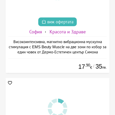
виж офертата
София
Красота и Здраве
Високоинтензивна, магнитно вибрационна мускулна
стимулация с EMS Beuty Musclе на две зони по избор за
един човек от Дермо-Естетичен център Симона
.90
35
17
/
лв.
€