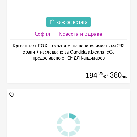
виж офертата
София
Красота и Здраве
Кръвен тест FOX за хранителна непоносимост към 283
храни + изследване за Candida albicans IgG,
предоставено от СМДЛ Кандиларов
.29
380
194
/
лв.
€