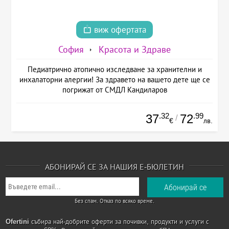
виж офертата
София
Красота и Здраве
Педиатрично атопично изследване за хранителни и
инхалаторни алергии! За здравето на вашето дете ще се
погрижат от СМДЛ Кандиларов
.32
.99
37
72
/
€
лв.
АБОНИРАЙ СЕ ЗА НАШИЯ Е-БЮЛЕТИН
Без спам. Отказ по всяко време.
Ofertini
събира най-добрите оферти за почивки, продукти и услуги с