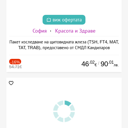
виж офертата
София
Красота и Здраве
Пакет изследване на щитовидната жлеза (TSH, FT4, MAT,
TAT, TRAB), предоставено от СМДЛ Кандиларов
-16%
.02
.01
46
90
/
€
лв.
54.71€