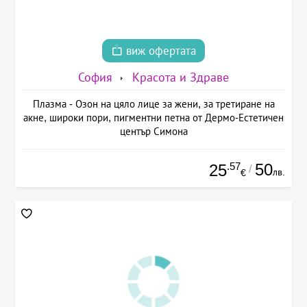
виж офертата
София
Красота и Здраве
Плазма - Озон на цяло лице за жени, за третиране на
акне, широки пори, пигментни петна от Дермо-Естетичен
център Симона
.57
50
25
/
лв.
€