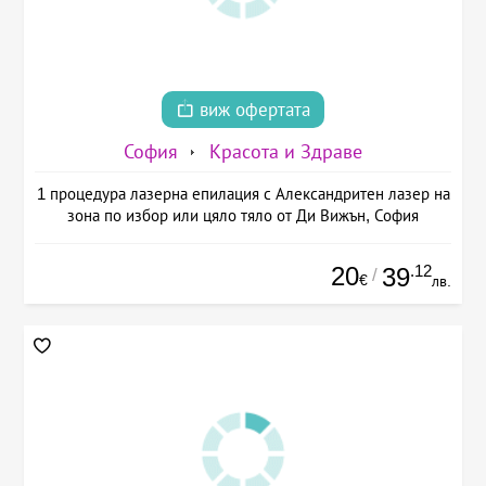
виж офертата
София
Красота и Здраве
1 процедура лазерна епилация с Александритен лазер на
зона по избор или цяло тяло от Ди Вижън, София
20
.12
39
/
€
лв.