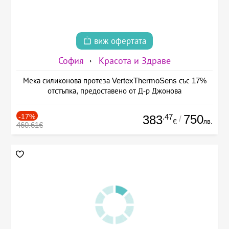
виж офертата
София
Красота и Здраве
Мека силиконова протеза VertexThermoSens със 17%
отстъпка, предоставено от Д-р Джонова
-17%
.47
750
383
/
лв.
€
460.61€