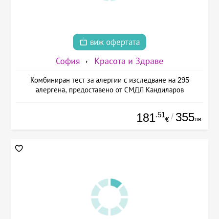
виж офертата
София
Красота и Здраве
Комбиниран тест за алергии с изследване на 295
алергена, предоставено от СМДЛ Кандиларов
.51
355
181
/
лв.
€