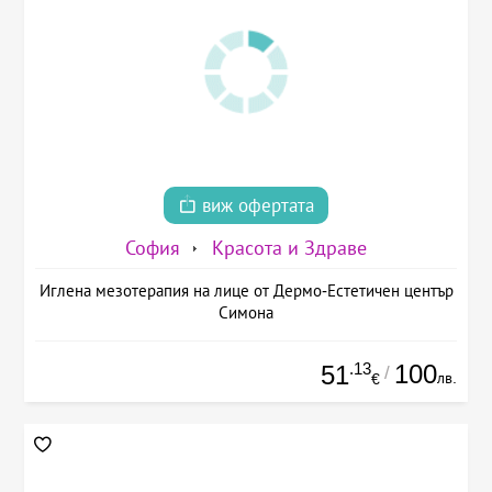
виж офертата
София
Красота и Здраве
Иглена мезотерапия на лице от Дермо-Естетичен център
Симона
.13
100
51
/
лв.
€