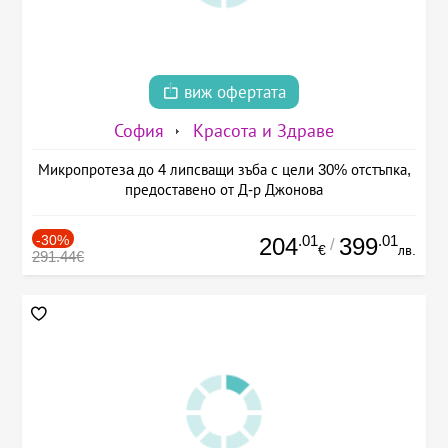
виж офертата
София
Красота и Здраве
Микропротезa до 4 липсващи зъба с цели 30% отстъпка,
предоставено от Д-р Джонова
-30%
.01
.01
204
399
/
€
лв.
291.44€