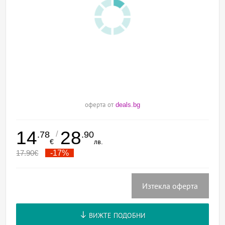
оферта от
deals.bg
14
28
/
.78
.90
€
лв.
17.90
€
-17%
Изтекла оферта
ВИЖТЕ ПОДОБНИ