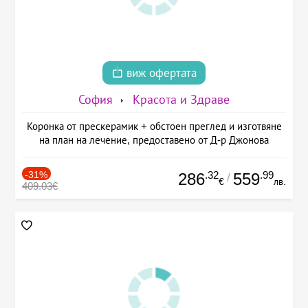
виж офертата
София
Красота и Здраве
Коронка от прескерамик + обстоен преглед и изготвяне
на план на лечение, предоставено от Д-р Джонова
-31%
.32
.99
286
559
/
€
лв.
409.03€