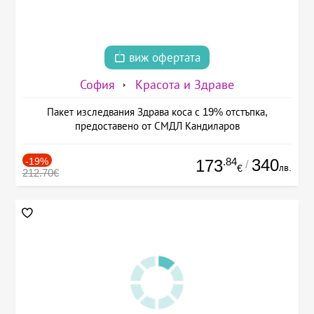
виж офертата
София
Красота и Здраве
Пакет изследвания Здрава коса с 19% отстъпка,
предоставено от СМДЛ Кандиларов
-19%
.84
340
173
/
лв.
€
212.70€