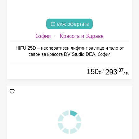
виж офертата
София
Красота и Здраве
HIFU 25D – неоперативен лифтинг за лице и тяло от
салон за красота DV Studio DEA, София
150
.37
293
/
€
лв.