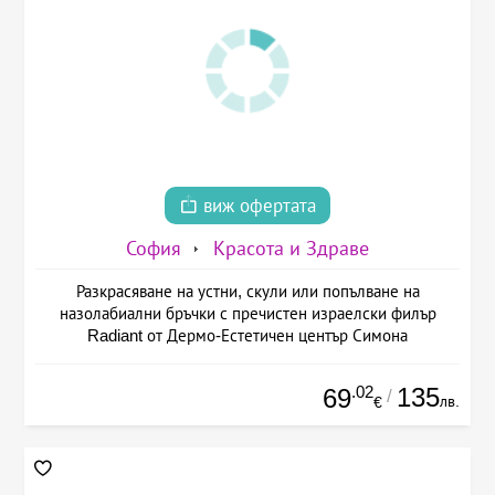
виж офертата
София
Красота и Здраве
Разкрасяване на устни, скули или попълване на
назолабиални бръчки с пречистен израелски филър
Radiant от Дермо-Естетичен център Симона
.02
135
69
/
лв.
€