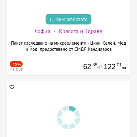
виж офертата
София
Красота и Здраве
Пакет изследване на микроелементи - Цинк, Селен, Мед
и Йод, предоставено от СМДЛ Кандиларов
-13%
.38
.01
62
122
/
€
лв.
71.07€