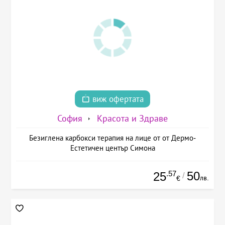
виж офертата
София
Красота и Здраве
Безиглена карбокси терапия на лице от от Дермо-
Естетичен център Симона
.57
50
25
/
лв.
€