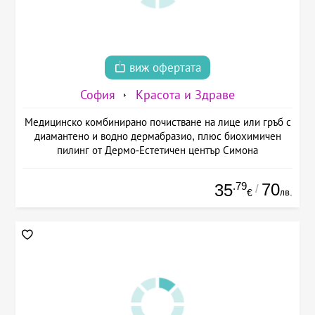
виж офертата
София
Красота и Здраве
Медицинско комбинирано почистване на лице или гръб с
диамантено и водно дермабразио, плюс биохимичен
пилинг от Дермо-Естетичен център Симона
.79
70
35
/
лв.
€