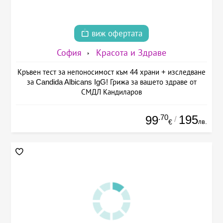
виж офертата
София
Красота и Здраве
Кръвен тест за непоносимост към 44 храни + изследване
за Candida Albicans IgG! Грижа за вашето здраве от
СМДЛ Кандиларов
.70
195
99
/
лв.
€