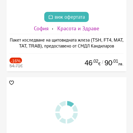
виж офертата
София
Красота и Здраве
Пакет изследване на щитовидната жлеза (TSH, FT4, MAT,
TAT, TRAB), предоставено от СМДЛ Кандиларов
-16%
.02
.01
46
90
/
€
лв.
54.71€