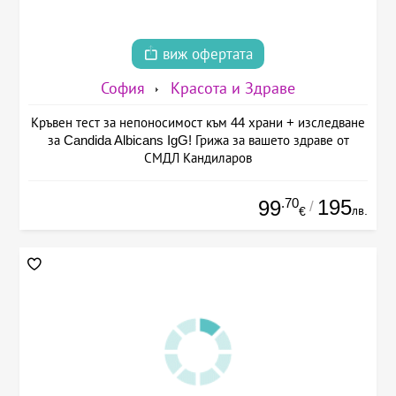
виж офертата
София
Красота и Здраве
Кръвен тест за непоносимост към 44 храни + изследване
за Candida Albicans IgG! Грижа за вашето здраве от
СМДЛ Кандиларов
.70
195
99
/
лв.
€