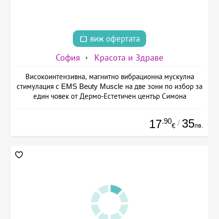
виж офертата
София
Красота и Здраве
Високоинтензивна, магнитно вибрационна мускулна
стимулация с EMS Beuty Musclе на две зони по избор за
един човек от Дермо-Естетичен център Симона
.90
35
17
/
лв.
€