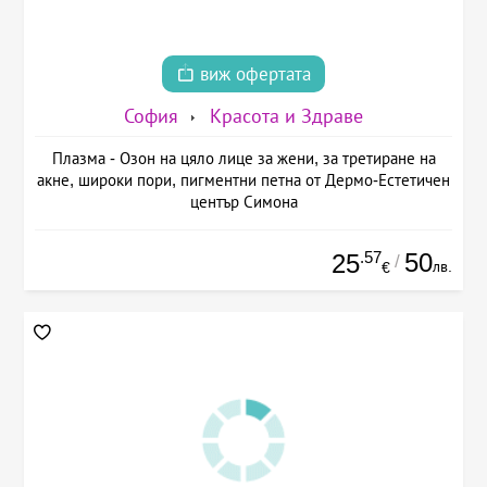
виж офертата
София
Красота и Здраве
Плазма - Озон на цяло лице за жени, за третиране на
акне, широки пори, пигментни петна от Дермо-Естетичен
център Симона
.57
50
25
/
лв.
€