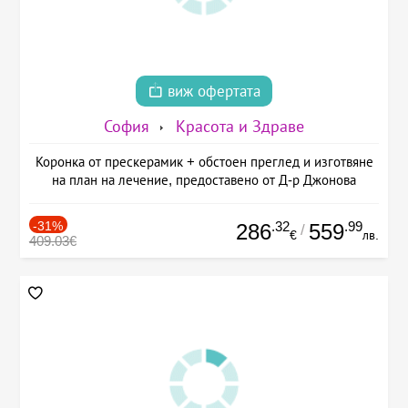
виж офертата
София
Красота и Здраве
Коронка от прескерамик + обстоен преглед и изготвяне
на план на лечение, предоставено от Д-р Джонова
-31%
.32
.99
286
559
/
€
лв.
409.03€