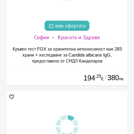
виж офертата
София
Красота и Здраве
Кръвен тест FOX за хранителна непоносимост към 283
храни + изследване за Candida albicans IgG,
предоставено от СМДЛ Кандиларов
.29
380
194
/
лв.
€