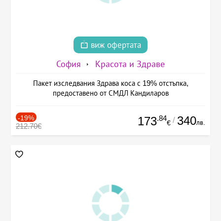
виж офертата
София
Красота и Здраве
Пакет изследвания Здрава коса с 19% отстъпка,
предоставено от СМДЛ Кандиларов
-19%
.84
340
173
/
лв.
€
212.70€