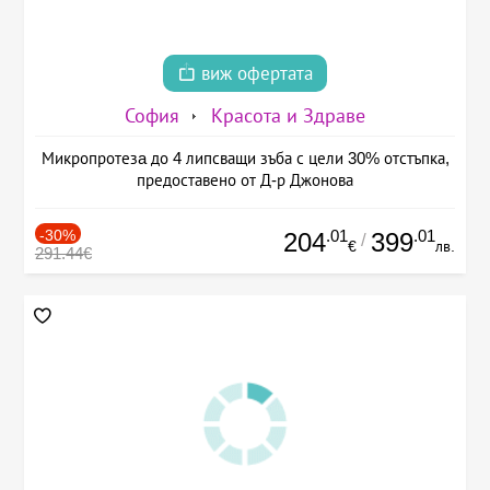
виж офертата
София
Красота и Здраве
Микропротезa до 4 липсващи зъба с цели 30% отстъпка,
предоставено от Д-р Джонова
-30%
.01
.01
204
399
/
€
лв.
291.44€