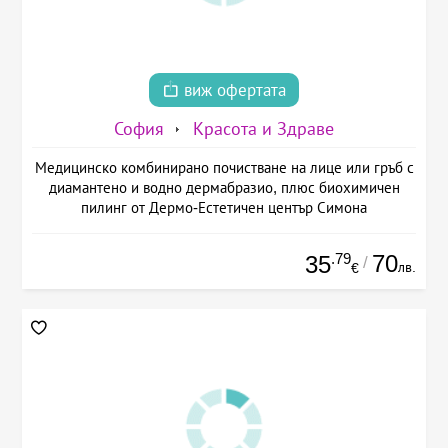
виж офертата
София
Красота и Здраве
Медицинско комбинирано почистване на лице или гръб с
диамантено и водно дермабразио, плюс биохимичен
пилинг от Дермо-Естетичен център Симона
.79
70
35
/
лв.
€