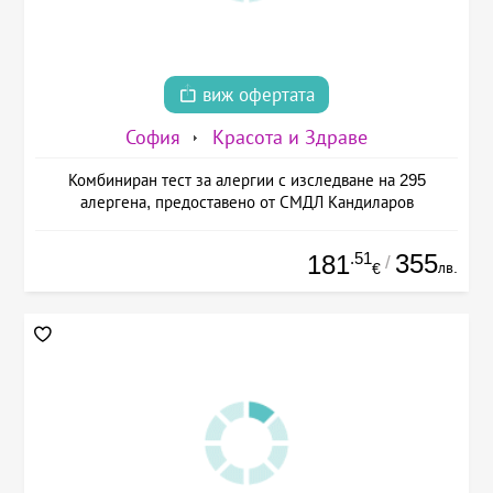
виж офертата
София
Красота и Здраве
Комбиниран тест за алергии с изследване на 295
алергена, предоставено от СМДЛ Кандиларов
.51
355
181
/
лв.
€