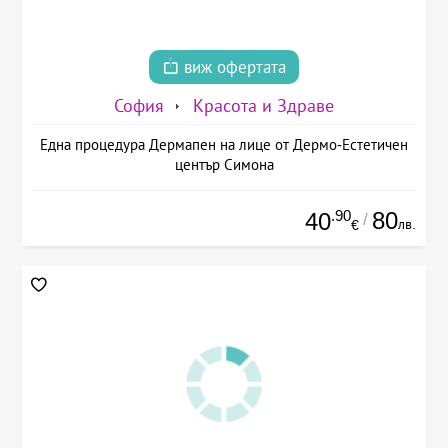
виж офертата
София
Красота и Здраве
Една процедура Дермапен на лице от Дермо-Естетичен
център Симона
.90
80
40
/
лв.
€