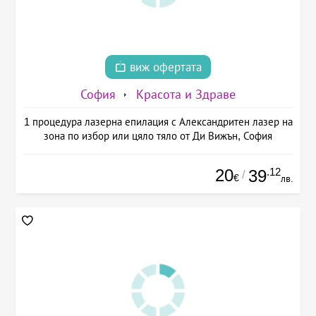
виж офертата
София
Красота и Здраве
1 процедура лазерна епилация с Александритен лазер на
зона по избор или цяло тяло от Ди Вижън, София
20
.12
39
/
€
лв.