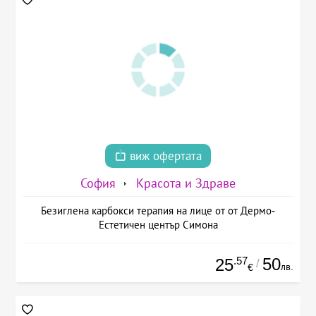
виж офертата
София
Красота и Здраве
Безиглена карбокси терапия на лице от от Дермо-
Естетичен център Симона
.57
50
25
/
лв.
€