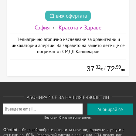
виж офертата
София
Красота и Здраве
Педиатрично атопично изследване за хранителни и
инхалаторни алергии! За здравето на вашето дете ще се
погрижат от СМДЛ Кандиларов
.32
.99
37
72
/
€
лв.
АБОНИРАЙ СЕ ЗА НАШИЯ Е-БЮЛЕТИН
Без спам. Отказ по всяко време.
Ofertini
събира най-добрите оферти за почивки, продукти и услуги с
отстъпки до -60%. Резервирай уикенд в планината, СПА релакс или