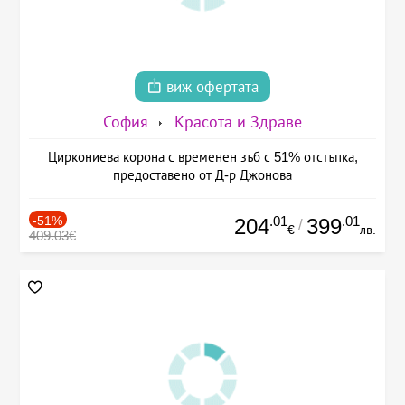
виж офертата
София
Красота и Здраве
Циркониева корона с временен зъб с 51% отстъпка,
предоставено от Д-р Джонова
-51%
.01
.01
204
399
/
€
лв.
409.03€