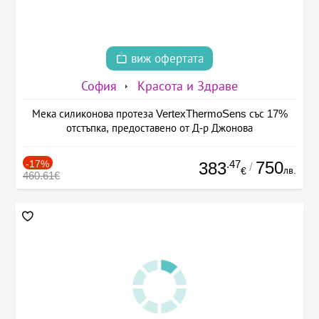
виж офертата
София
Красота и Здраве
Мека силиконова протеза VertexThermoSens със 17%
отстъпка, предоставено от Д-р Джонова
-17%
.47
750
383
/
лв.
€
460.61€