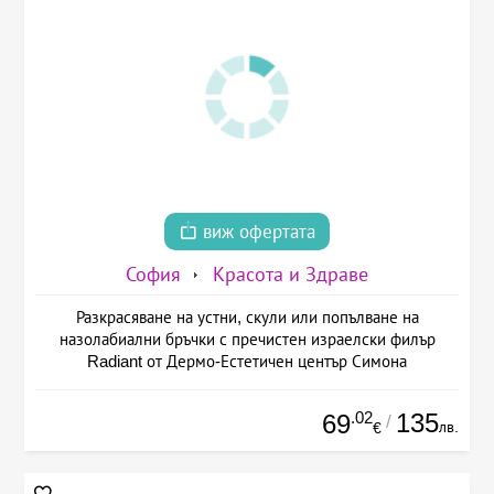
виж офертата
София
Красота и Здраве
Разкрасяване на устни, скули или попълване на
назолабиални бръчки с пречистен израелски филър
Radiant от Дермо-Естетичен център Симона
.02
135
69
/
лв.
€