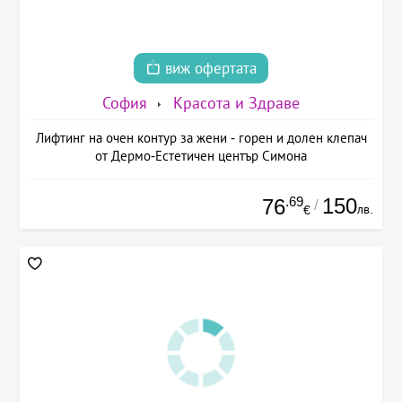
виж офертата
София
Красота и Здраве
Лифтинг на очен контур за жени - горен и долен клепач
от Дермо-Естетичен център Симона
.69
150
76
/
лв.
€