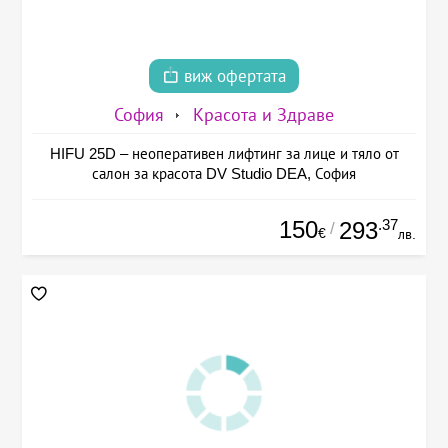
виж офертата
София
Красота и Здраве
HIFU 25D – неоперативен лифтинг за лице и тяло от
салон за красота DV Studio DEA, София
150
.37
293
/
€
лв.