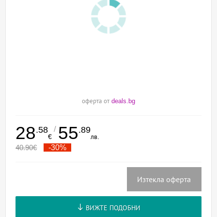
оферта от
deals.bg
28
55
/
.58
.89
€
лв.
40.90
€
-30%
Изтекла оферта
ВИЖТЕ ПОДОБНИ