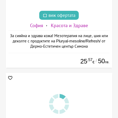
виж офертата
София
Красота и Здраве
За сияйна и здрава кожа! Мезотерапия на лице, шия или
деколте с продуктите на Pluryal-mesoline/Refresh/ от
Дермо-Естетичен център Симона
.57
50
25
/
лв.
€