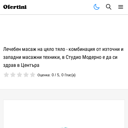
Почивки
Стоки
В града
Всички оферти
Ofertini
Лечебен масаж на цяло тяло - комбинация от източни и
западни масажни техники, в Студио Модерно е да си
здрав в Центъра
Оценка:
0
/
5
,
0
Глас(а)