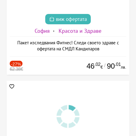
виж офертата
София
Красота и Здраве
Пакет изследвания Фитнес! Следи своето здраве с
офертата на СМДЛ Кандиларов
-27%
.02
.01
46
90
/
€
лв.
62.38€