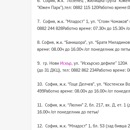
6. София, ж.к. "Лозенец", жилищна група "Южен 
"Южен Парк"),тел: 0882 115 120Работно време:09
7. София, ж.к. "Младост" 1, ул. "Стоян Чомаков
0882 244 828Работно време: 07.30ч до 15.30ч /о
8. София, ж.к. “Банишора”, ул. “Братя Миладино
време: 08.00ч до 16.00ч /от понеделник до петъ
9. гр. Нови
Искър
, ул. "Искърско дефиле" 120А
(до 31 ДКЦ), тел: 0882 862 234Работно време: 0
10. София, ж.к. “Гоце Делчев”, ул. “Костенски В
499Работно време: 08.00ч до 16.00ч /от понедел
11. София, ж.к. “Люлин” 2, бл. 217, вх. Д, ет. 
16.00ч /от понеделник до петък/
12. София, ж.к. “Младост” 1, бл. 53 (зад бивша