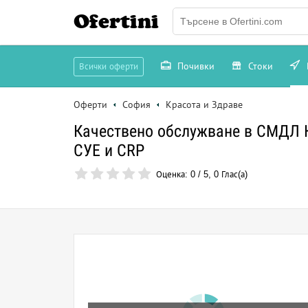
Ofertini
Почивки
Стоки
Всички оферти
Оферти
София
Красота и Здраве
Качествено обслужване в СМДЛ К
СУЕ и CRP
Оценка:
0
/
5
,
0
Глас(а)