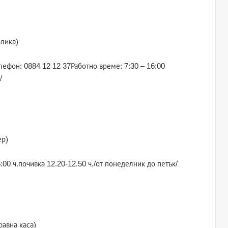
блика)
лефон: 0884 12 12 37Работно време: 7:30 – 16:00
/
ер)
:00 ч.почивка 12.20-12.50 ч./от понеделник до петък/
равна каса)