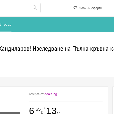
Любими оферти
В града
андиларов! Изследване на Пълна кръвна ка
оферта от
deals.bg
6
13
/
.65
€
лв.