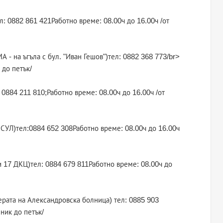
ел: 0882 861 421Работно време: 08.00ч до 16.00ч /от
А - на ъгъла с бул. "Иван Гешов")тел: 0882 368 773/br>
 до петък/
 0884 211 810;Работно време: 08.00ч до 16.00ч /от
ИСУЛ)тел:0884 652 308Работно време: 08.00ч до 16.00ч
 и 17 ДКЦ)тел: 0884 679 811Работно време: 08.00ч до
ерата на Александровска болница) тел: 0885 903
ник до петък/