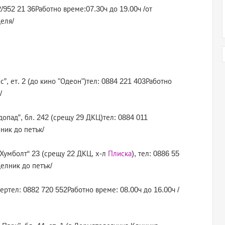
2/952 21 36Работно време:07.30ч до 19.00ч /от
деля/
”, ет. 2 (до кино "Одеон")тел: 0884 221 403Работно
/
одопад”, бл. 242 (срещу 29 ДКЦ)тел: 0884 011
ник до петък/
н Хумболт“ 23 (срещу 22 ДКЦ, х-л
Плиска
), тел: 0886 55
делник до петък/
тертел: 0882 720 552Работно време: 08.00ч до 16.00ч /