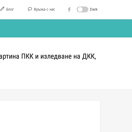
Блог
Връзка с нас
Dark
ртина ПКК и изледване на ДКК,