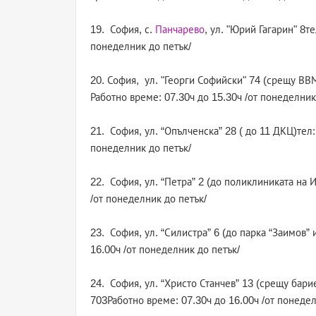
19. София, с.
Панчарево
, ул. "Юрий Гагарин" 8т
понеделник до петък/
20. София, ул. "Георги Софийски" 74 (срещу ВВМ
Работно време: 07.30ч до 15.30ч /от понеделник
21. София, ул. “Опълченска” 28 ( до 11 ДКЦ)тел:
понеделник до петък/
22. София, ул. “Петра” 2 (до поликлиниката на 
/от понеделник до петък/
23. София, ул. “Силистра” 6 (до парка “Заимов”
16.00ч /от понеделник до петък/
24. София, ул. “Христо Станчев” 13 (срещу бари
703Работно време: 07.30ч до 16.00ч /от понедел