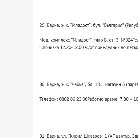
29. Варна, ж.к. "Младост", бул. ”България” (Репу
Мед. комплекс "Младост", тяло Б, ет. 3, №324Те
ч.почивка 12.20-12.50 ч./от понеделник до петък
30. Варна, ж.к. "Чайка", бл. 181, магазин 5 (парт
Телефон: 0882 86 23 06Работно време: 7:30 – 16
31. Варна, ул. "Кирил Шиваров" 1 (АГ център, Зд