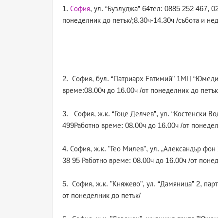
1.
София
, ул. “Бузлуджа” 64тел: 0885 252 467, 0
понеделник до петък/;8.30ч-14.30ч /събота и не
2. София, бул. “Патриарх Евтимий" 1МЦ “Юмедис
време:08.00ч до 16.00ч /от понеделник до петък
3. София, ж.к. “Гоце Делчев”, ул. “Костенски В
499Работно време: 08.00ч до 16.00ч /от понедел
4. София, ж.к. "Гео Милев", ул. „Александър фо
38 95 Работно време: 08.00ч до 16.00ч /от поне
5. София, ж.к. "Княжево", ул. “Дамяница” 2, пар
от понеделник до петък/