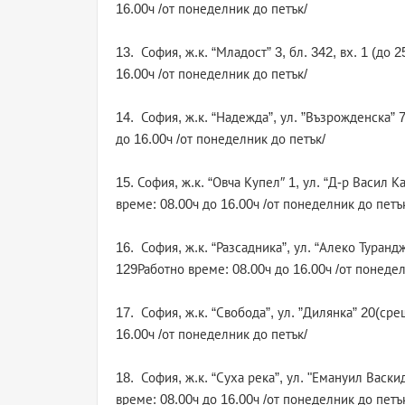
16.00ч /от понеделник до петък/
13. София, ж.к. “Младост” 3, бл. 342, вх. 1 (до
16.00ч /от понеделник до петък/
14. София, ж.к. “Надежда”, ул. ”Възрожденска” 
до 16.00ч /от понеделник до петък/
15. София, ж.к. “Овча Купел″ 1, ул. “Д-р Васил 
време: 08.00ч до 16.00ч /от понеделник до петъ
16. София, ж.к. “Разсадника”, ул. “Алеко Туранд
129Работно време: 08.00ч до 16.00ч /от понедел
17. София, ж.к. “Свобода”, ул. ”Дилянка” 20(ср
16.00ч /от понеделник до петък/
18. София, ж.к. “Суха река”, ул. "Емануил Васк
време: 08.00ч до 16.00ч /от понеделник до петъ