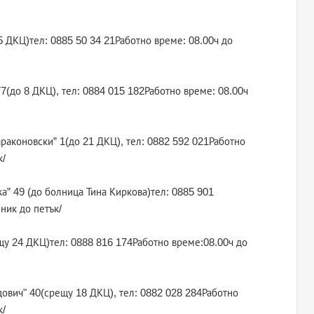
 25 ДКЦ)тел: 0885 50 34 21Работно време: 08.00ч до
77(до 8 ДКЦ), тел: 0884 015 182Работно време: 08.00ч
Караконовски” 1(до 21 ДКЦ), тел: 0882 592 021Работно
к/
жа” 49 (до болница Тина Киркова)тел: 0885 901
ник до петък/
ещу 24 ДКЦ)тел: 0888 816 174Работно време:08.00ч до
идович" 40(срещу 18 ДКЦ), тел: 0882 028 284Работно
к/