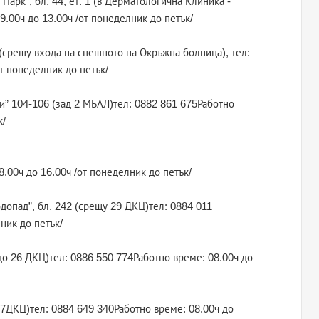
Парк", бл. 44, ет. 1 (в Дерматологична Клиника -
.00ч до 13.00ч /от понеделник до петък/
“ (срещу входа на спешното на Окръжна болница), тел:
т понеделник до петък/
ви” 104-106 (зад 2 МБАЛ)тел: 0882 861 675Работно
к/
8.00ч до 16.00ч /от понеделник до петък/
одопад”, бл. 242 (срещу 29 ДКЦ)тел: 0884 011
ник до петък/
1 (до 26 ДКЦ)тел: 0886 550 774Работно време: 08.00ч до
 27ДКЦ)тел: 0884 649 340Работно време: 08.00ч до