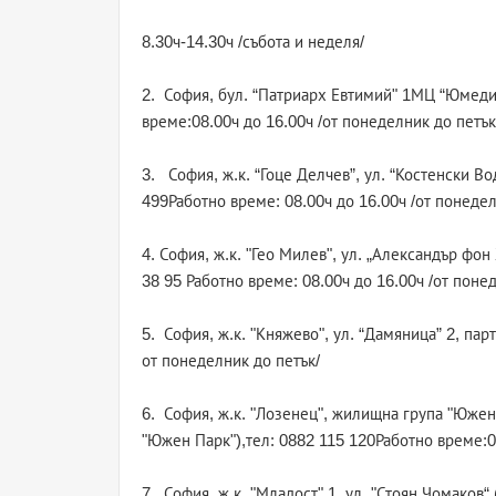
8.30ч-14.30ч /събота и неделя/
2. София, бул. “Патриарх Евтимий" 1МЦ “Юмедис
време:08.00ч до 16.00ч /от понеделник до петък
3. София, ж.к. “Гоце Делчев”, ул. “Костенски В
499Работно време: 08.00ч до 16.00ч /от понедел
4. София, ж.к. "Гео Милев", ул. „Александър фо
38 95 Работно време: 08.00ч до 16.00ч /от поне
5. София, ж.к. "Княжево", ул. “Дамяница” 2, пар
от понеделник до петък/
6. София, ж.к. "Лозенец", жилищна група "Южен 
"Южен Парк"),тел: 0882 115 120Работно време:09
7. София, ж.к. "Младост" 1, ул. "Стоян Чомаков