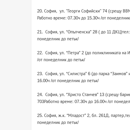
20. София, ул. "Георги Софийски" 74 (срещу ВВМ
Работно време: 07.30ч до 15.30ч /от понеделник
21. София, ул. “Опълченска” 28 ( до 11 ДКЦ)тел:
понеделник до петък/
22. София, ул. “Петра” 2 (до поликлиниката на 
/от понеделник до петък/
23. София, ул. “Силистра” 6 (до парка “Заимов”
16.00ч /от понеделник до петък/
24. София, ул. “Христо Станчев” 13 (срещу бари
703Работно време: 07.30ч до 16.00ч /от понедел
25. София, ж.к. “Младост″ 2, бл. 261Д, партер,т
понеделник до петък/