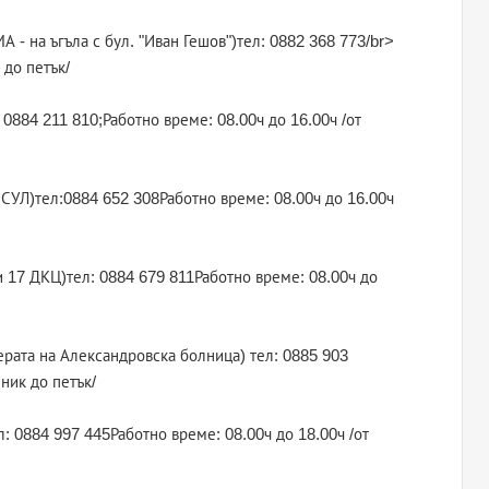
А - на ъгъла с бул. "Иван Гешов")тел: 0882 368 773/br>
 до петък/
 0884 211 810;Работно време: 08.00ч до 16.00ч /от
ИСУЛ)тел:0884 652 308Работно време: 08.00ч до 16.00ч
 и 17 ДКЦ)тел: 0884 679 811Работно време: 08.00ч до
ерата на Александровска болница) тел: 0885 903
ник до петък/
ел: 0884 997 445Работно време: 08.00ч до 18.00ч /от