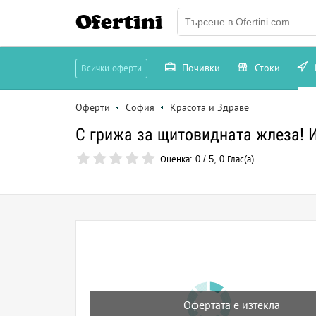
Ofertini
Почивки
Стоки
Всички оферти
Оферти
София
Красота и Здраве
С грижа за щитовидната жлеза! 
Оценка:
0
/
5
,
0
Глас(а)
Офертата е изтекла