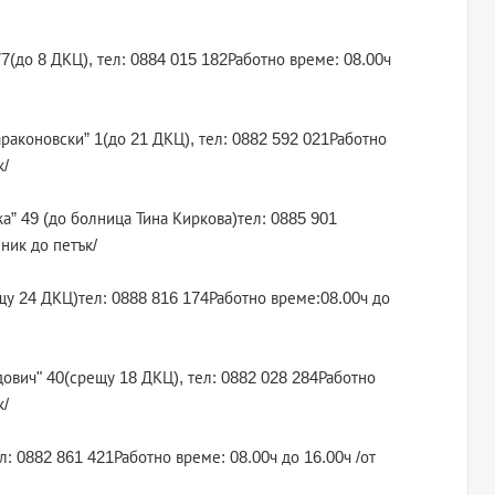
77(до 8 ДКЦ), тел: 0884 015 182Работно време: 08.00ч
Караконовски” 1(до 21 ДКЦ), тел: 0882 592 021Работно
к/
жа” 49 (до болница Тина Киркова)тел: 0885 901
ник до петък/
ещу 24 ДКЦ)тел: 0888 816 174Работно време:08.00ч до
идович" 40(срещу 18 ДКЦ), тел: 0882 028 284Работно
к/
ел: 0882 861 421Работно време: 08.00ч до 16.00ч /от