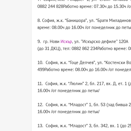
0882 244 828Работно време: 07.30ч до 15.30ч /о
8. София, ж.к. “Банишора”, ул. “Братя Миладино
време: 08.00ч до 16.00ч /от понеделник до петъ
9. гр. Нови
Искър
, ул. "Искърско дефиле" 120А
(до 31 ДКЦ), тел: 0882 862 234Работно време: 0
10. София, ж.к. “Гоце Делчев”, ул. “Костенски В
499Работно време: 08.00ч до 16.00ч /от понедел
11. София, ж.к. “Люлин” 2, бл. 217, вх. Д, ет. 
16.00ч /от понеделник до петък/
12. София, ж.к. “Младост” 1, бл. 53 (зад бивша
16.00ч /от понеделник до петък/
13. София, ж.к. “Младост” 3, бл. 342, вх. 1 (до