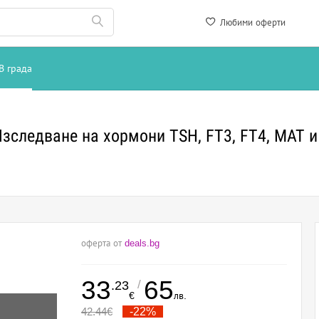
Любими оферти
В града
Изследване на хормони TSH, FT3, FT4, MAT 
оферта от
deals.bg
33
65
/
.23
€
лв.
42.44
€
-22%