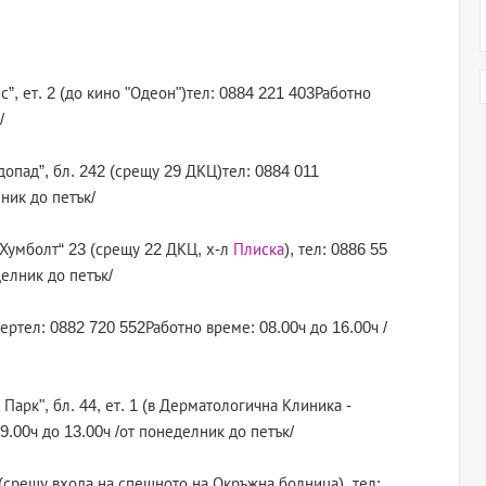
”, ет. 2 (до кино "Одеон")тел: 0884 221 403Работно
/
одопад”, бл. 242 (срещу 29 ДКЦ)тел: 0884 011
ник до петък/
н Хумболт“ 23 (срещу 22 ДКЦ, х-л
Плиска
), тел: 0886 55
делник до петък/
тертел: 0882 720 552Работно време: 08.00ч до 16.00ч /
Парк", бл. 44, ет. 1 (в Дерматологична Клиника -
.00ч до 13.00ч /от понеделник до петък/
“ (срещу входа на спешното на Окръжна болница), тел: