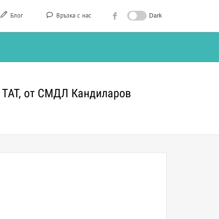
Блог
Връзка с нас
Dark
и TAT, от СМДЛ Кандиларов