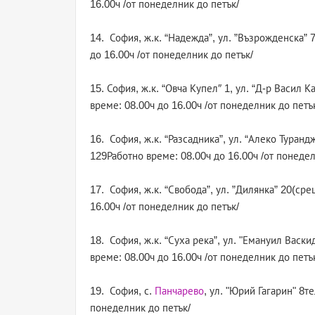
16.00ч /от понеделник до петък/
14. София, ж.к. “Надежда”, ул. ”Възрожденска” 
до 16.00ч /от понеделник до петък/
15. София, ж.к. “Овча Купел″ 1, ул. “Д-р Васил 
време: 08.00ч до 16.00ч /от понеделник до петъ
16. София, ж.к. “Разсадника”, ул. “Алеко Туранд
129Работно време: 08.00ч до 16.00ч /от понедел
17. София, ж.к. “Свобода”, ул. ”Дилянка” 20(ср
16.00ч /от понеделник до петък/
18. София, ж.к. “Суха река”, ул. "Емануил Васк
време: 08.00ч до 16.00ч /от понеделник до петъ
19. София, с.
Панчарево
, ул. "Юрий Гагарин" 8т
понеделник до петък/