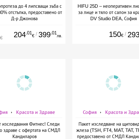
протезa до 4 липсващи зъба с
HIFU 25D – неоперативен ли
30% отстъпка, предоставено от
за лице и тяло от салон за кр
Д-р Джонова
DV Studio DEA, София
.01
.01
150
204
399
29
/
/
€
€
лв.
4€
фия
Красота и Здраве
София
Красота и Здр
т изследвания Фитнес! Следи
Пакет изследване на щитови
о здраве с офертата на СМДЛ
жлеза (TSH, FT4, MAT, TAT, 
Кандиларов
предоставено от СМДЛ Канди