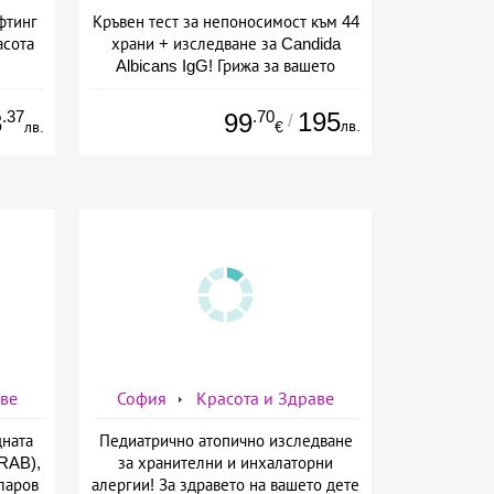
фтинг
Кръвен тест за непоносимост към 44
асота
храни + изследване за Candida
Albicans IgG! Грижа за вашето
здраве от СМДЛ Кандиларов
.37
.70
195
3
99
/
лв.
лв.
€
аве
София
Красота и Здраве
дната
Педиатрично атопично изследване
TRAB),
за хранителни и инхалаторни
ларов
алергии! За здравето на вашето дете