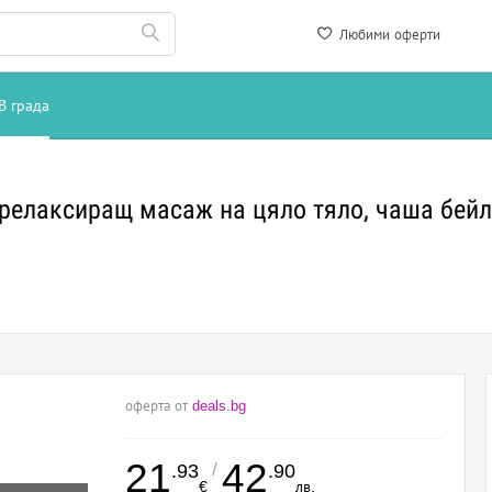
Любими оферти
В града
релаксиращ масаж на цяло тяло, чаша бей
оферта от
deals.bg
21
42
/
.93
.90
€
лв.