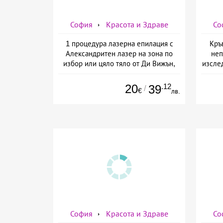
София
Красота и Здраве
Со
1 процедура лазерна епилация с
Кръ
Александритен лазер на зона по
неп
избор или цяло тяло от Ди Вижън,
изслед
София
предо
20
.12
39
/
€
лв.
София
Красота и Здраве
Со