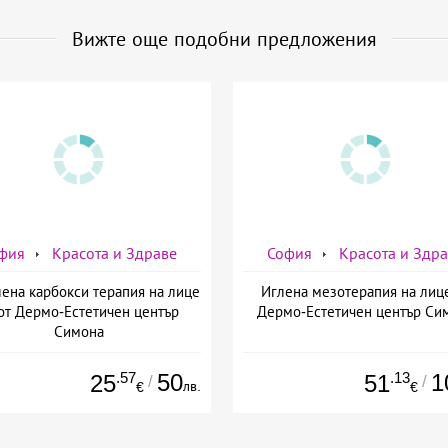
Вижте още подобни предложения
фия
Красота и Здраве
София
Красота и Здр
ена карбокси терапия на лице
Иглена мезотерапия на лиц
от Дермо-Естетичен център
Дермо-Естетичен център Си
Симона
.57
50
.13
1
25
51
/
/
лв.
€
€