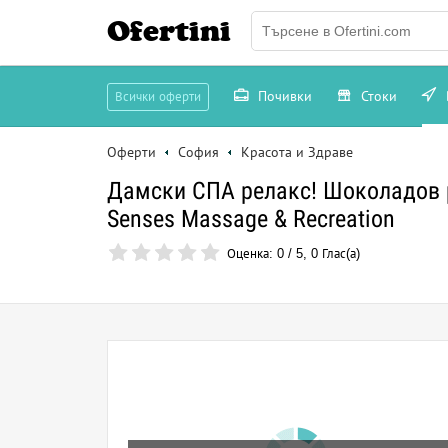
Ofertini
Почивки
Стоки
Всички оферти
Оферти
София
Красота и Здраве
Дамски СПА релакс! Шоколадов 
Senses Massage & Recreation
Оценка:
0
/
5
,
0
Глас(а)