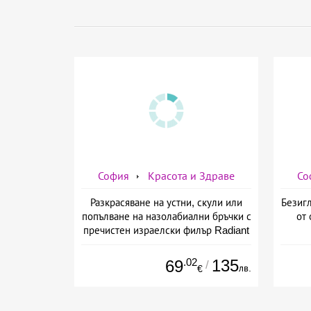
София
Красота и Здраве
Со
Разкрасяване на устни, скули или
Безигл
попълване на назолабиални бръчки с
от 
пречистен израелски филър Radiant
от Дермо-Естетичен център Симона
.02
135
69
/
лв.
€