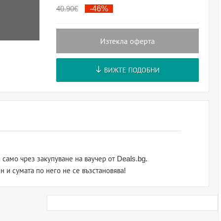
40.90
€
-46%
Изтекла оферта
ВИЖТЕ ПОДОБНИ
само чрез закупуване на ваучер от Deals.bg.
н и сумата по него не се възстановява!