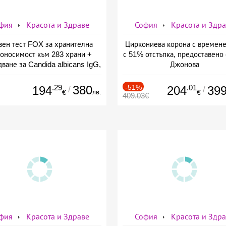
фия
Красота и Здраве
София
Красота и Здр
вен тест FOX за хранителна
Циркониева корона с времене
оносимост към 283 храни +
с 51% отстъпка, предоставено 
ване за Candida albicans IgG,
Джонова
ставено от СМДЛ Кандиларов
.29
380
-51%
.01
194
204
39
/
/
лв.
€
€
409.03€
фия
Красота и Здраве
София
Красота и Здр