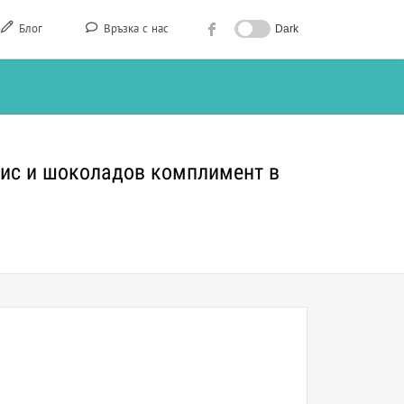
Блог
Връзка с нас
Dark
лис и шоколадов комплимент в