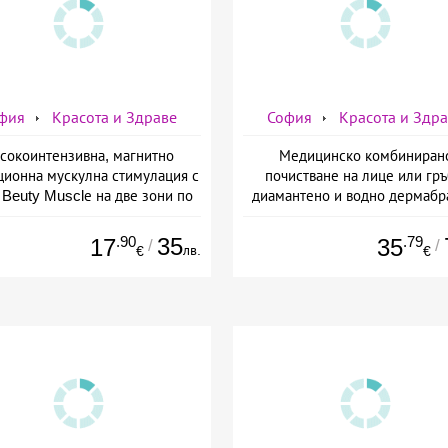
фия
Красота и Здраве
София
Красота и Здр
сокоинтензивна, магнитно
Медицинско комбиниран
ционна мускулна стимулация с
почистване на лице или гръ
Beuty Musclе на две зони по
диамантено и водно дермабр
ор за един човек от Дермо-
плюс биохимичен пилинг от Д
Естетичен център Симона
Естетичен център Симон
.90
35
.79
17
35
/
/
лв.
€
€