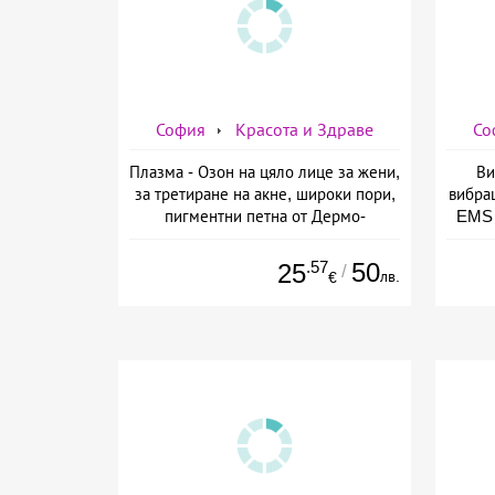
София
Красота и Здраве
Со
Плазма - Озон на цяло лице за жени,
Ви
за третиране на акне, широки пори,
вибра
пигментни петна от Дермо-
EMS 
Естетичен център Симона
изб
.57
50
25
/
лв.
€