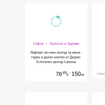
София
Красота и Здраве
Лифтинг на очен контур за жени -
горен и долен клепач от Дермо-
Естетичен център Симона
.69
150
76
/
специ
лв.
€