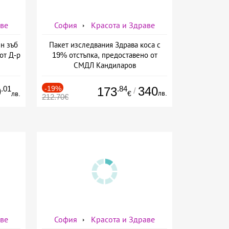
аве
София
Красота и Здраве
н зъб
Пакет изследвания Здрава коса с
от Д-р
19% отстъпка, предоставено от
СМДЛ Кандиларов
.01
-19%
.84
340
9
173
/
лв.
лв.
€
212.70€
аве
София
Красота и Здраве