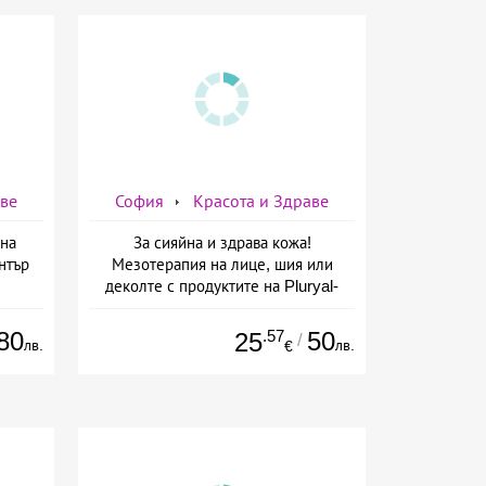
аве
София
Красота и Здраве
на
За сияйна и здрава кожа!
нтър
Мезотерапия на лице, шия или
деколте с продуктите на Pluryal-
mesoline/Refresh/ от Дермо-
Естетичен център Симона
80
.57
50
25
/
лв.
лв.
€