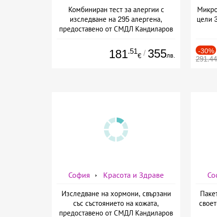
Комбиниран тест за алергии с
Микро
изследване на 295 алергена,
цели 
предоставено от СМДЛ Кандиларов
.51
355
-30%
181
/
лв.
€
291.4
София
Красота и Здраве
Со
Изследване на хормони, свързани
Паке
със състоянието на кожата,
своет
предоставено от СМДЛ Кандиларов