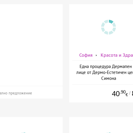
София
Красота и Здр
Една процедура Дермапен 
лице от Дермо-Естетичен це
Симона
.90
40
/
ално предложение
€