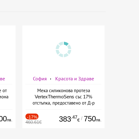
аве
София
Красота и Здраве
е от
Мека силиконова протеза
мона
VertexThermoSens със 17%
отстъпка, предоставено от Д-р
Джонова
00
-17%
.47
750
383
/
лв.
лв.
€
460.61€