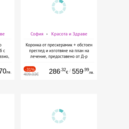
аве
София
Красота и Здраве
о
Коронка от прескерамик + обстоен
б с
преглед и изготвяне на план на
азио,
лечение, предоставено от Д-р
ермо-
Джонова
а
70
-31%
.32
.99
286
559
/
лв.
€
лв.
409.03€