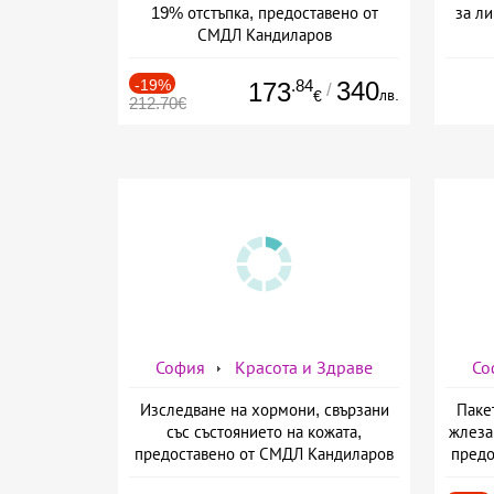
19% отстъпка, предоставено от
за ли
СМДЛ Кандиларов
-19%
.84
340
173
/
лв.
€
212.70€
София
Красота и Здраве
Со
Изследване на хормони, свързани
Паке
със състоянието на кожата,
жлеза
предоставено от СМДЛ Кандиларов
предо