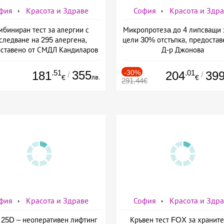
фия
Красота и Здраве
София
Красота и Здр
мбиниран тест за алергии с
Микропротезa до 4 липсващи 
следване на 295 алергена,
цели 30% отстъпка, предостав
ставено от СМДЛ Кандиларов
Д-р Джонова
.51
355
-30%
.01
181
204
39
/
/
лв.
€
€
291.44€
фия
Красота и Здраве
София
Красота и Здр
25D – неоперативен лифтинг
Кръвен тест FOX за хранит