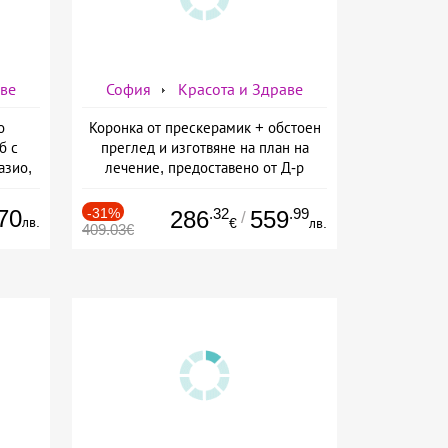
аве
София
Красота и Здраве
о
Коронка от прескерамик + обстоен
б с
преглед и изготвяне на план на
азио,
лечение, предоставено от Д-р
ермо-
Джонова
а
70
-31%
.32
.99
286
559
/
лв.
€
лв.
409.03€