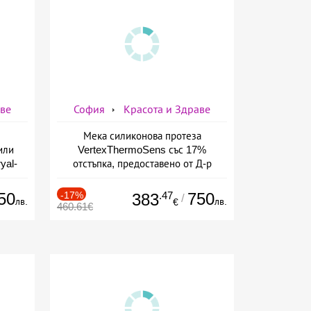
аве
София
Красота и Здраве
Мека силиконова протеза
или
VertexThermoSens със 17%
yal-
отстъпка, предоставено от Д-р
о-
Джонова
а
50
-17%
.47
750
383
/
лв.
лв.
€
460.61€