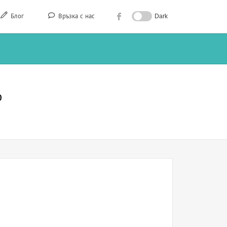
Блог
Връзка с нас
Dark
о