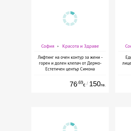
София
Красота и Здраве
Со
Лифтинг на очен контур за жени -
Ед
горен и долен клепач от Дермо-
лице
Естетичен център Симона
.69
150
76
/
лв.
€