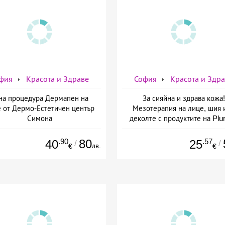
фия
Красота и Здраве
София
Красота и Здр
на процедура Дермапен на
За сияйна и здрава кожа!
 от Дермо-Естетичен център
Мезотерапия на лице, шия 
Симона
деколте с продуктите на Plur
mesoline/Refresh/ от Дерм
Естетичен център Симон
.90
80
.57
40
25
/
/
лв.
€
€