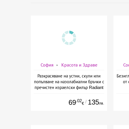
София
Красота и Здраве
Со
Разкрасяване на устни, скули или
Безигл
попълване на назолабиални бръчки с
от 
пречистен израелски филър Radiant
от Дермо-Естетичен център Симона
.02
135
69
/
лв.
€