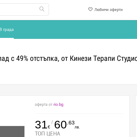
Любими оферти
В града
ад с 49% отстъпка, от Кинези Терапи Студи
оферта от
rio.bg
31
60
/
.63
€
лв.
ТОП ЦЕНА