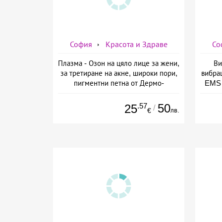
София
Красота и Здраве
Со
Плазма - Озон на цяло лице за жени,
Ви
за третиране на акне, широки пори,
вибра
пигментни петна от Дермо-
EMS 
Естетичен център Симона
изб
.57
50
25
/
лв.
€