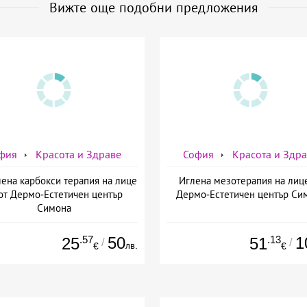
Вижте още подобни предложения
фия
Красота и Здраве
София
Красота и Здр
ена карбокси терапия на лице
Иглена мезотерапия на лиц
от Дермо-Естетичен център
Дермо-Естетичен център Си
Симона
.57
50
.13
1
25
51
/
/
лв.
€
€