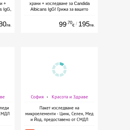
и +
храни + изследване за Candida
s IgG,
Albicans IgG! Грижа за вашето
ларов
здраве от СМДЛ Кандиларов
80
.70
195
99
/
лв.
лв.
€
аве
София
Красота и Здраве
Следи
Пакет изследване на
 СМДЛ
микроелементи - Цинк, Селен, Мед
и Йод, предоставено от СМДЛ
Кандиларов