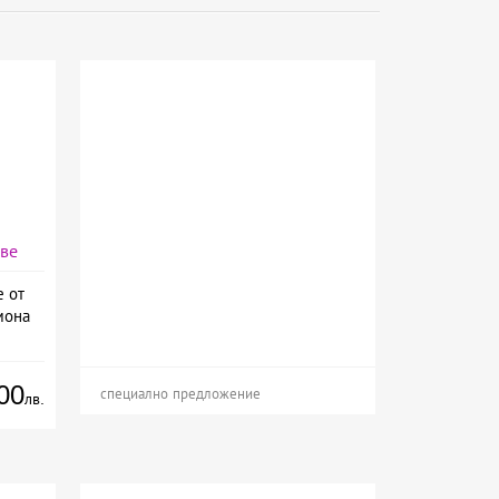
аве
е от
мона
00
специално предложение
лв.