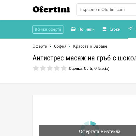
Ofertini
Почивки
Стоки
Всички оферти
Оферти
София
Красота и Здраве
Антистрес масаж на гръб с шокол
Оценка:
0
/
5
,
0
Глас(а)
Офертата е изтекла