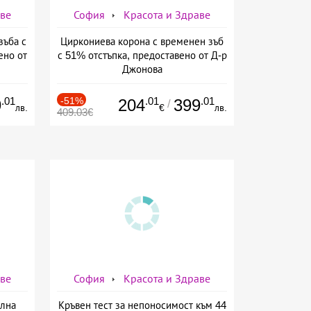
аве
София
Красота и Здраве
зъба с
Циркониева корона с временен зъб
ено от
с 51% отстъпка, предоставено от Д-р
Джонова
.01
-51%
.01
.01
9
204
399
/
лв.
€
лв.
409.03€
аве
София
Красота и Здраве
елна
Кръвен тест за непоносимост към 44