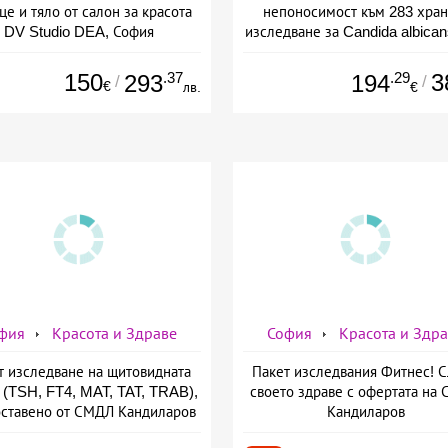
це и тяло от салон за красота
непоносимост към 283 хран
DV Studio DEA, София
изследване за Candida albican
предоставено от СМДЛ Канди
150
.37
.29
3
293
194
/
/
€
лв.
€
фия
Красота и Здраве
София
Красота и Здр
т изследване на щитовидната
Пакет изследвания Фитнес! 
 (TSH, FT4, MAT, TAT, TRAB),
своето здраве с офертата на
ставено от СМДЛ Кандиларов
Кандиларов