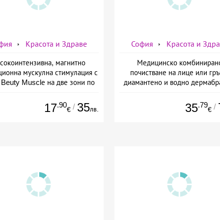
фия
Красота и Здраве
София
Красота и Здр
сокоинтензивна, магнитно
Медицинско комбиниран
ционна мускулна стимулация с
почистване на лице или гръ
Beuty Musclе на две зони по
диамантено и водно дермабр
ор за един човек от Дермо-
плюс биохимичен пилинг от Д
Естетичен център Симона
Естетичен център Симон
.90
35
.79
17
35
/
/
лв.
€
€