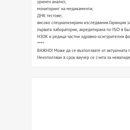
уринен анализ;
мониторинг на медикаменти;
ДНК тестове;
високо специализирани изследвания.Гаранция за
първата лаборатория, акредитирана по ISO в Б
НЗОК и редица частни здравно-осигурителни фо
****
ВАЖНО! Може да се възползвате от актуалната п
Неизползван в срок ваучер се счита за невалиде