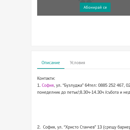
Абонирай се
Описание
Условия
Контакти:
1.
София
, ул. “Бузлуджа” 64тел: 0885 252 467, 0
понеделник до петък/;8.30ч-14.30ч /събота и не
2. София, ул. “Христо Станчев” 13 (срещу барие