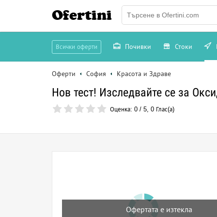
Ofertini
Почивки
Стоки
Всички оферти
Оферти
София
Красота и Здраве
Нов тест! Изследвайте се за Окс
Оценка:
0
/
5
,
0
Глас(а)
Офертата е изтекла