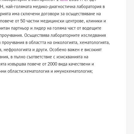
H, най-голямата медико-диагностична лаборатория в
орията има сключени договори за осъществяване на
повече от 50 частни медицински центрове, клиники и
итан партньор и лидер на голяма част от водещите
проучвания. Осъществява лабораторните изследвания
 проучвания в областта на онкологията, хематологията,
, нефрологията и други. Особено важен е високият
ния, в пълно съответствие с изискванията на
та извършва повече от 2000 вида качествени и
ични области:хематология и имунохематология;