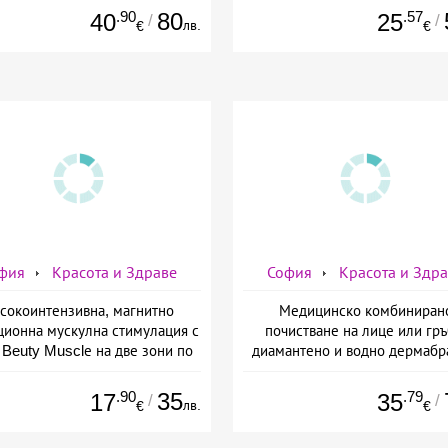
Естетичен център Симон
.90
80
.57
40
25
/
/
лв.
€
€
фия
Красота и Здраве
София
Красота и Здр
сокоинтензивна, магнитно
Медицинско комбиниран
ционна мускулна стимулация с
почистване на лице или гръ
Beuty Musclе на две зони по
диамантено и водно дермабр
ор за един човек от Дермо-
плюс биохимичен пилинг от Д
Естетичен център Симона
Естетичен център Симон
.90
35
.79
17
35
/
/
лв.
€
€