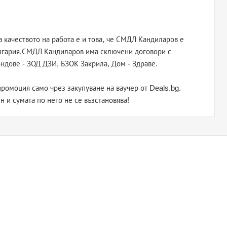
 качеството на работа е и това, че СМДЛ Кандиларов е
ългария.СМДЛ Кандиларов има сключени договори с
ндове - ЗОД ДЗИ, БЗОК Закрила, Дом - Здраве.
ромоция само чрез закупуване на ваучер от Deals.bg.
н и сумата по него не се възстановява!