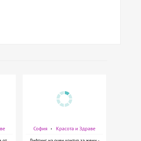
аве
София
Красота и Здраве
е от
Лифтинг на очен контур за жени -