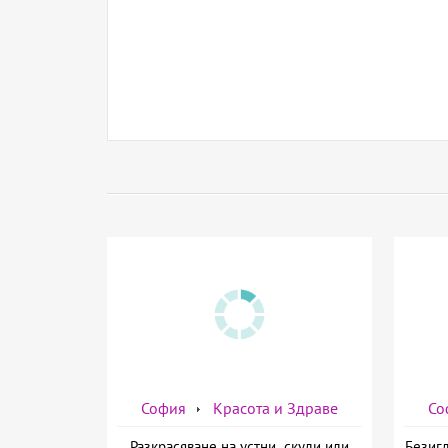
София
Красота и Здраве
Со
Разкрасяване на устни, скули или
Безигл