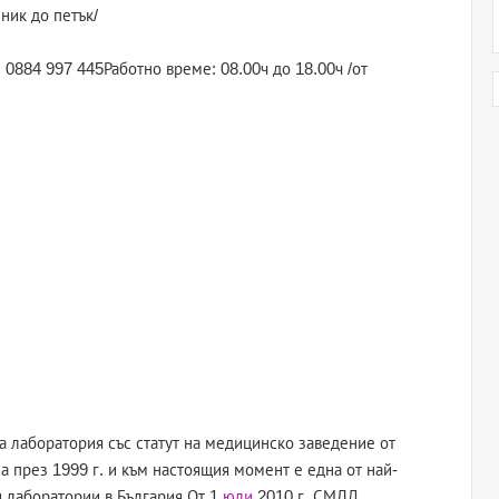
ник до петък/
л: 0884 997 445Работно време: 08.00ч до 18.00ч /от
 лаборатория със статут на медицинско заведение от
 през 1999 г. и към настоящия момент е една от най-
 лаборатории в България.От 1
юли
2010 г. СМДЛ