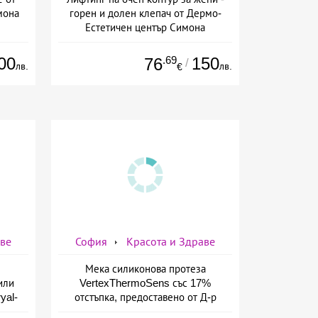
мона
горен и долен клепач от Дермо-
Естетичен център Симона
00
.69
150
76
/
лв.
лв.
€
аве
София
Красота и Здраве
Мека силиконова протеза
или
VertexThermoSens със 17%
yal-
отстъпка, предоставено от Д-р
о-
Джонова