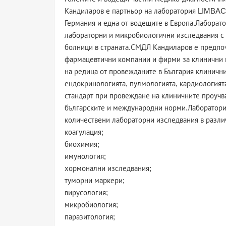
Кандиларов е партньор на лаборатория LIMBAC
Германия и една от водещите в Европа.Лаборат
лабораторни и микробиологични изследвания с 
болници в страната.СМДЛ Кандиларов е предпоч
фармацевтични компании и фирми за клинични 
на редица от провежданите в България клинични
ендокринологията, пулмологията, кардиологията
стандарт при провеждане на клиничните проучва
българските и международни норми.Лаборатория
количествени лабораторни изследвания в разл
коагулация;
биохимия;
имунология;
хормонални изследвания;
туморни маркери;
вирусология;
микробиология;
паразитология;