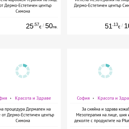
от Дермо-Естетичен център
Дермо-Естетичен център Си
Симона
.57
50
.13
1
25
51
/
/
лв.
€
€
фия
Красота и Здраве
София
Красота и Здр
на процедура Дермапен на
За сияйна и здрава кожа!
 от Дермо-Естетичен център
Мезотерапия на лице, шия 
Симона
деколте с продуктите на Plur
mesoline/Refresh/ от Дерм