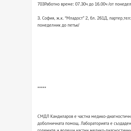
703Работно време: 07.30ч до 16.00ч /от понедел
3. София, ж.к. “Младост″ 2, бл. 261Д, партер,те
понеделник до петък/
*****
СМДЛ Кандиларов е частна медико-диагностична
доболничната помощ. Лабораторията е създадена
големите и водещи частни медико-диагностични