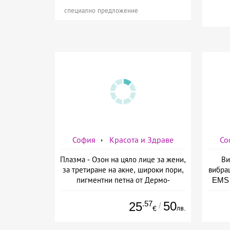
специално предложение
София
Красота и Здраве
Со
Плазма - Озон на цяло лице за жени,
Ви
за третиране на акне, широки пори,
вибра
пигментни петна от Дермо-
EMS 
Естетичен център Симона
изб
.57
50
25
/
лв.
€