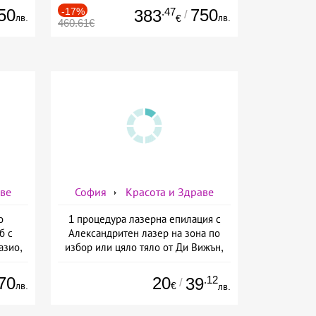
а
50
-17%
.47
750
383
/
лв.
лв.
€
460.61€
аве
София
Красота и Здраве
о
1 процедура лазерна епилация с
б с
Александритен лазер на зона по
азио,
избор или цяло тяло от Ди Вижън,
ермо-
София
а
70
20
.12
39
/
лв.
€
лв.