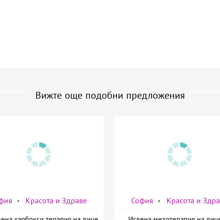
Вижте още подобни предложения
фия
Красота и Здраве
София
Красота и Здр
ена карбокси терапия на лице
Иглена мезотерапия на лиц