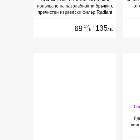
попълване на назолабиални бръчки с
от 
пречистен израелски филър Radiant
от Дермо-Естетичен център Симона
.02
135
69
/
лв.
€
Со
Ед
лице