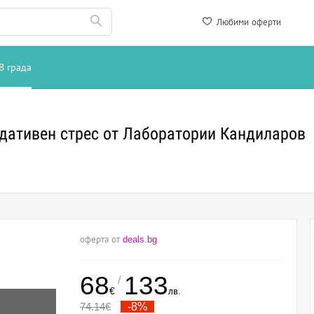
Любими оферти
В града
идативен стрес от Лаборатории Кандиларов
оферта от
deals.bg
68
133
/
€
лв.
74.14
€
-8%