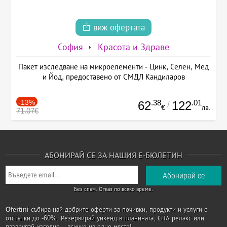
виж офертата
София
Красота и Здраве
Пакет изследване на микроелементи - Цинк, Селен, Мед
и Йод, предоставено от СМДЛ Кандиларов
-13%
.38
.01
62
122
/
€
лв.
71.07€
АБОНИРАЙ СЕ ЗА НАШИЯ Е-БЮЛЕТИН
Без спам. Отказ по всяко време.
Ofertini
събира най-добрите оферти за почивки, продукти и услуги с
отстъпки до -60%. Резервирай уикенд в планината, СПА релакс или
пазарувай изгодно – всичко на едно място!