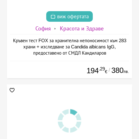
виж офертата
София
Красота и Здраве
Кръвен тест FOX за хранителна непоносимост към 283
храни + изследване за Candida albicans IgG,
предоставено от СМДЛ Кандиларов
.29
380
194
/
лв.
€