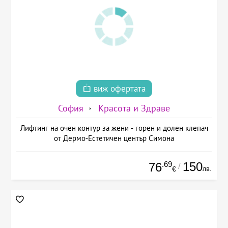
виж офертата
София
Красота и Здраве
Лифтинг на очен контур за жени - горен и долен клепач
от Дермо-Естетичен център Симона
.69
150
76
/
лв.
€