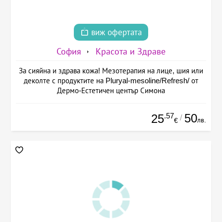
виж офертата
София
Красота и Здраве
За сияйна и здрава кожа! Мезотерапия на лице, шия или
деколте с продуктите на Pluryal-mesoline/Refresh/ от
Дермо-Естетичен център Симона
.57
50
25
/
лв.
€