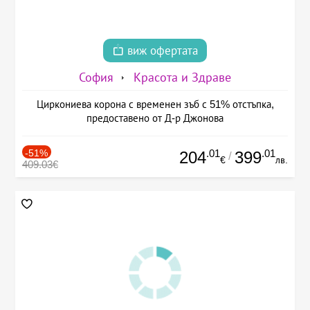
виж офертата
София
Красота и Здраве
Циркониева корона с временен зъб с 51% отстъпка,
предоставено от Д-р Джонова
-51%
.01
.01
204
399
/
€
лв.
409.03€