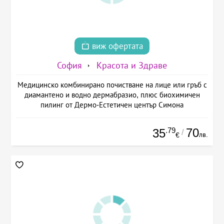
виж офертата
София
Красота и Здраве
Медицинско комбинирано почистване на лице или гръб с
диамантено и водно дермабразио, плюс биохимичен
пилинг от Дермо-Естетичен център Симона
.79
70
35
/
лв.
€