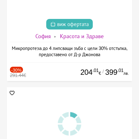
виж офертата
София
Красота и Здраве
Микропротезa до 4 липсващи зъба с цели 30% отстъпка,
предоставено от Д-р Джонова
-30%
.01
.01
204
399
/
€
лв.
291.44€