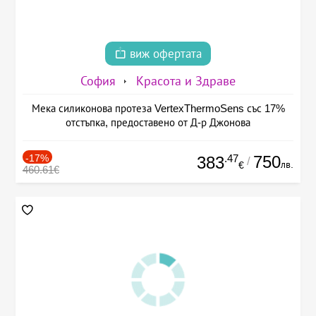
виж офертата
София
Красота и Здраве
Мека силиконова протеза VertexThermoSens със 17%
отстъпка, предоставено от Д-р Джонова
-17%
.47
750
383
/
лв.
€
460.61€