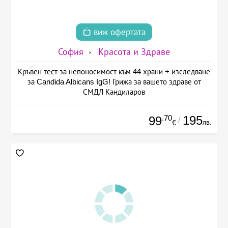
виж офертата
София
Красота и Здраве
Кръвен тест за непоносимост към 44 храни + изследване
за Candida Albicans IgG! Грижа за вашето здраве от
СМДЛ Кандиларов
.70
195
99
/
лв.
€