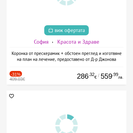
виж офертата
София
Красота и Здраве
Коронка от прескерамик + обстоен преглед и изготвяне
на план на лечение, предоставено от Д-р Джонова
-31%
.32
.99
286
559
/
€
лв.
409.03€