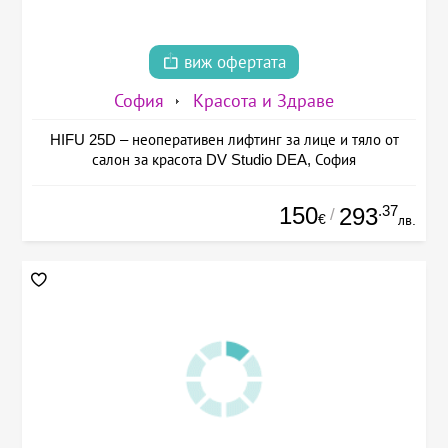
виж офертата
София
Красота и Здраве
HIFU 25D – неоперативен лифтинг за лице и тяло от
салон за красота DV Studio DEA, София
150
.37
293
/
€
лв.