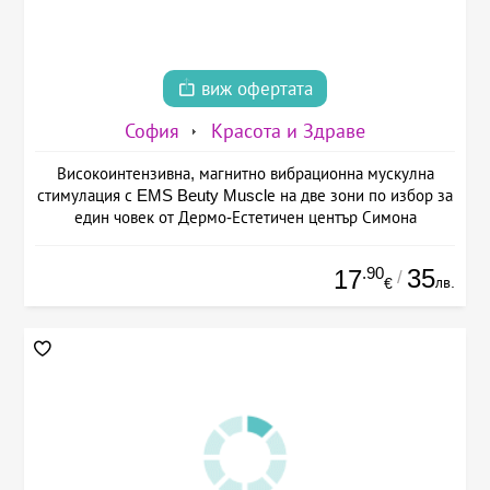
виж офертата
София
Красота и Здраве
Високоинтензивна, магнитно вибрационна мускулна
стимулация с EMS Beuty Musclе на две зони по избор за
един човек от Дермо-Естетичен център Симона
.90
35
17
/
лв.
€