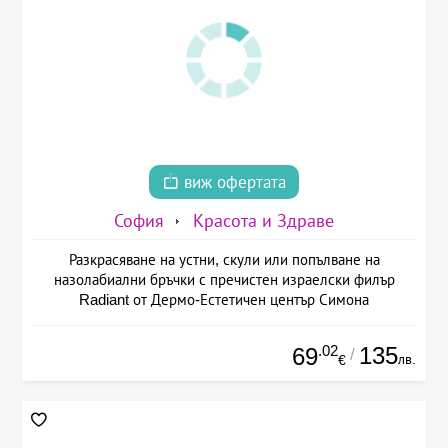
виж офертата
София
Красота и Здраве
Разкрасяване на устни, скули или попълване на
назолабиални бръчки с пречистен израелски филър
Radiant от Дермо-Естетичен център Симона
.02
135
69
/
лв.
€