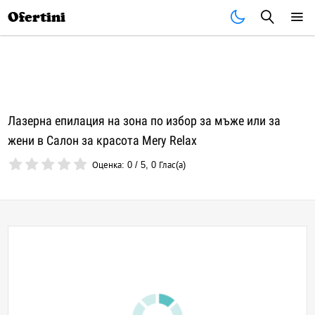
Почивки
Стоки
В града
Всички оферти
Ofertini
Лазерна епилация на зона по избор за мъже или за
жени в Салон за красота Mery Relax
Оценка:
0
/
5
,
0
Глас(а)