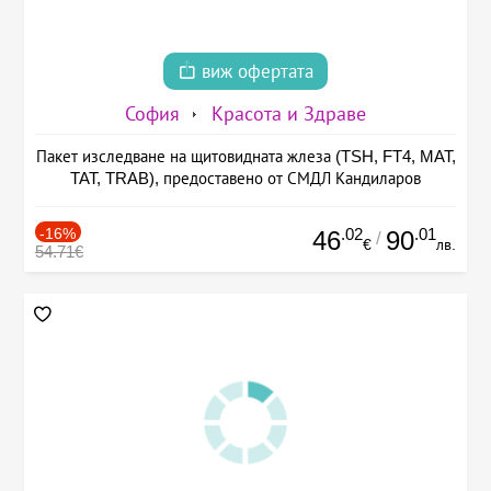
виж офертата
София
Красота и Здраве
Пакет изследване на щитовидната жлеза (TSH, FT4, MAT,
TAT, TRAB), предоставено от СМДЛ Кандиларов
-16%
.02
.01
46
90
/
€
лв.
54.71€