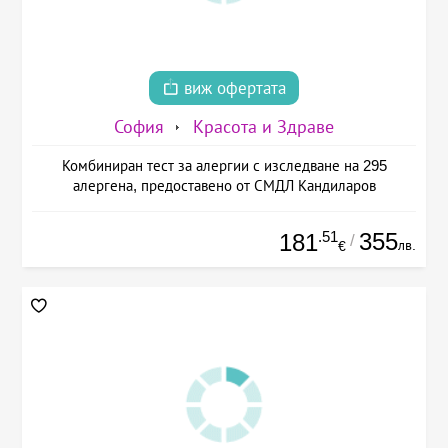
виж офертата
София
Красота и Здраве
Комбиниран тест за алергии с изследване на 295
алергена, предоставено от СМДЛ Кандиларов
.51
355
181
/
лв.
€