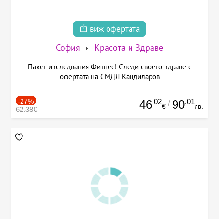
виж офертата
София
Красота и Здраве
Пакет изследвания Фитнес! Следи своето здраве с
офертата на СМДЛ Кандиларов
-27%
.02
.01
46
90
/
€
лв.
62.38€