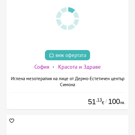
виж офертата
София
Красота и Здраве
Иглена мезотерапия на лице от Дермо-Естетичен център
Симона
.13
100
51
/
лв.
€