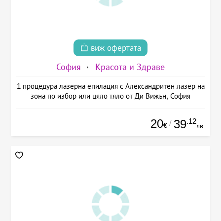
виж офертата
София
Красота и Здраве
1 процедура лазерна епилация с Александритен лазер на
зона по избор или цяло тяло от Ди Вижън, София
20
.12
39
/
€
лв.