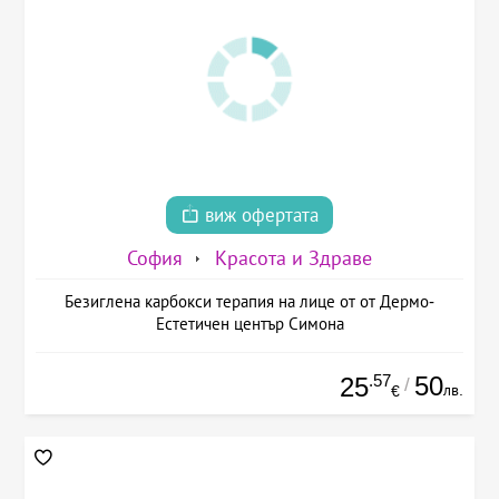
виж офертата
София
Красота и Здраве
Безиглена карбокси терапия на лице от от Дермо-
Естетичен център Симона
.57
50
25
/
лв.
€