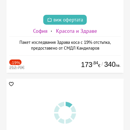
виж офертата
София
Красота и Здраве
Пакет изследвания Здрава коса с 19% отстъпка,
предоставено от СМДЛ Кандиларов
-19%
.84
340
173
/
лв.
€
212.70€