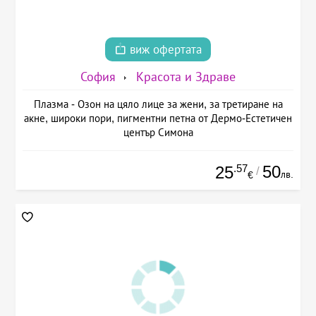
виж офертата
София
Красота и Здраве
Плазма - Озон на цяло лице за жени, за третиране на
акне, широки пори, пигментни петна от Дермо-Естетичен
център Симона
.57
50
25
/
лв.
€