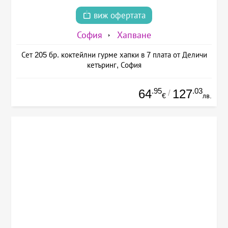
виж офертата
София
Хапване
Сет 205 бр. коктейлни гурме хапки в 7 плата от Деличи
кетъринг, София
.95
.03
64
127
/
€
лв.