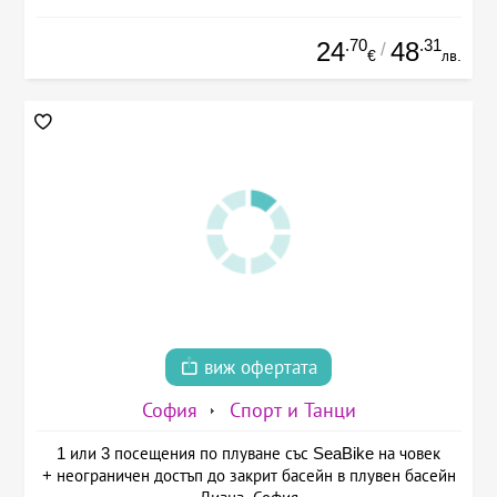
.70
.31
24
48
/
€
лв.
виж офертата
София
Спорт и Танци
1 или 3 посещения по плуване със SeaBike на човек
+ неограничен достъп до закрит басейн в плувен басейн