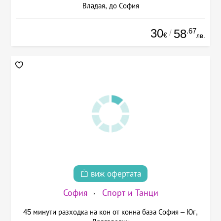
Владая, до София
30
.67
58
/
€
лв.
виж офертата
София
Спорт и Танци
45 минути разходка на кон от конна база София – Юг,