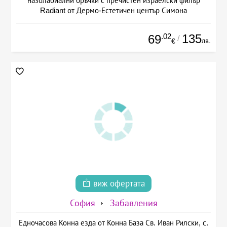
назолабиални бръчки с пречистен израелски филър
Radiant от Дермо-Естетичен център Симона
.02
135
69
/
лв.
€
виж офертата
София
Забавления
Едночасова Конна езда от Конна База Св. Иван Рилски, с.