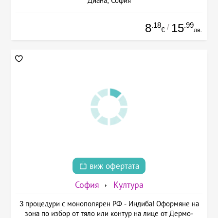
Диана, София
.18
.99
8
15
/
€
лв.
виж офертата
София
Култура
3 процедури с монополярен РФ - Индиба! Оформяне на
зона по избор от тяло или контур на лице от Дермо-