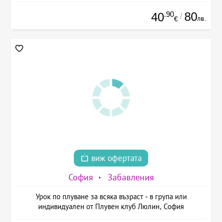
.90
80
40
/
лв.
€
виж офертата
София
Забавления
Урок по плуване за всяка възраст - в група или
индивидуален от Плувен клуб Люлин, София