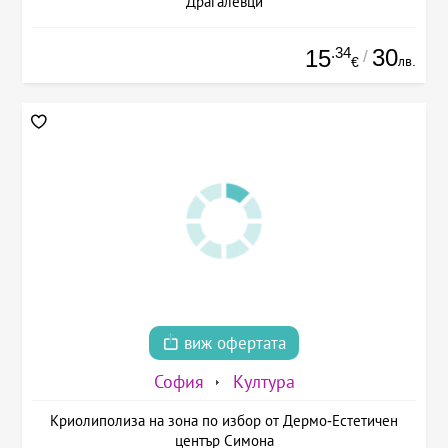
Драгалевци
.34
30
15
/
лв.
€
виж офертата
София
Култура
Криолиполиза на зона по избор от Дермо-Естетичен
център Симона