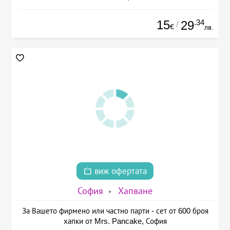
15
.34
29
/
€
лв.
виж офертата
София
Хапване
За Вашето фирмено или частно парти - сет от 600 броя
хапки от Mrs. Pancake, София