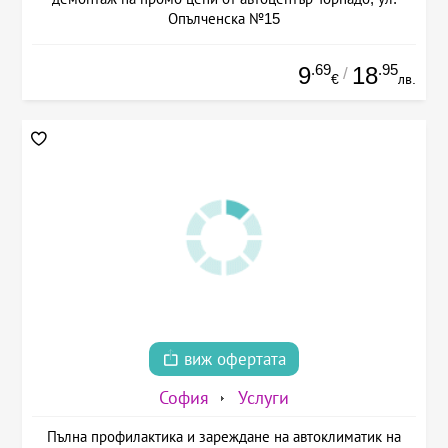
Опълченска №15
.69
.95
9
18
/
€
лв.
виж офертата
София
Услуги
Пълна профилактика и зареждане на автоклиматик на