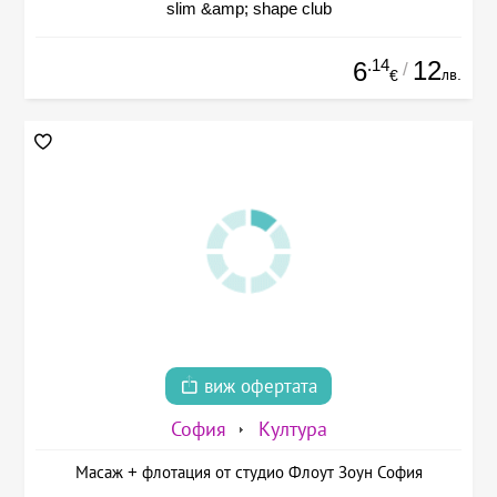
slim &amp; shape club
.14
12
6
/
лв.
€
виж офертата
София
Култура
Масаж + флотация от студио Флоут Зоун София