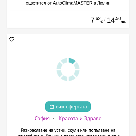
оцветител от AutoClimaMASTER в Люлин
.62
.90
7
14
/
€
лв.
виж офертата
София
Красота и Здраве
Разкрасяване на устни, скули или попълване на