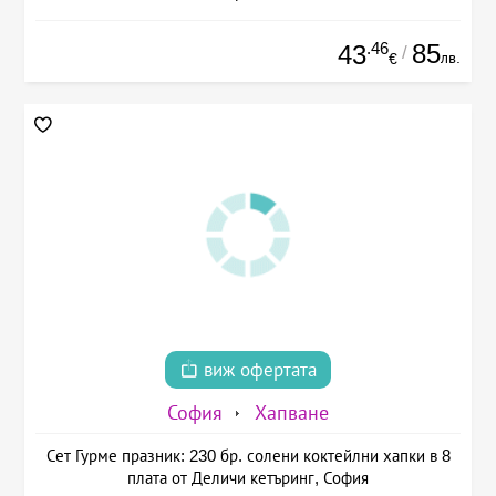
.46
85
43
/
лв.
€
виж офертата
София
Хапване
Сет Гурме празник: 230 бр. солени коктейлни хапки в 8
плата от Деличи кетъринг, София