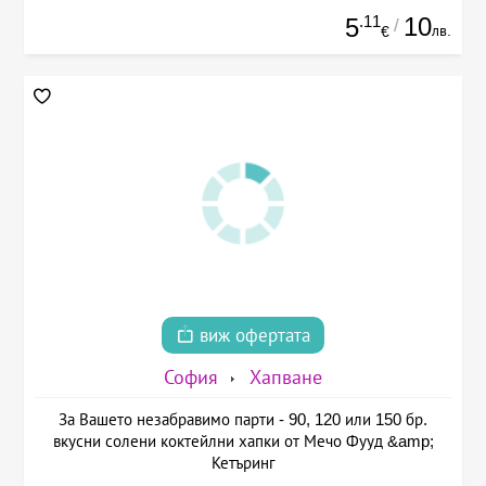
.11
10
5
/
лв.
€
виж офертата
София
Хапване
За Вашето незабравимо парти - 90, 120 или 150 бр.
вкусни солени коктейлни хапки от Мечо Фууд &amp;
Кетъринг