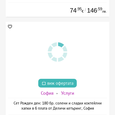
.95
.59
74
146
/
€
лв.
виж офертата
София
Услуги
Сет Рожден ден: 180 бр. солени и сладки коктейлни
хапки в 6 плата от Деличи кетъринг, София