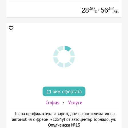
.90
.52
28
56
/
€
лв.
виж офертата
София
Услуги
Пълна профилактика и зареждане на автоклиматик на
автомобил с фреон R1234yf от автоцентър Торнадо, ул.
Опълченска №15