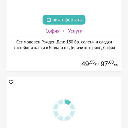
виж офертата
София
Услуги
Сет модерен Рожден Ден: 150 бр. солени и сладки
коктейлни хапки в 5 плата от Деличи кетъринг, София
.95
.69
49
97
/
€
лв.