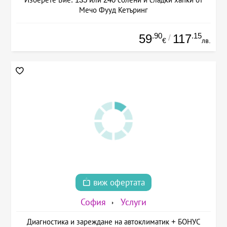
Мечо Фууд Кетъринг
.90
.15
59
117
/
€
лв.
виж офертата
София
Услуги
Диагностика и зареждане на автоклиматик + БОНУС