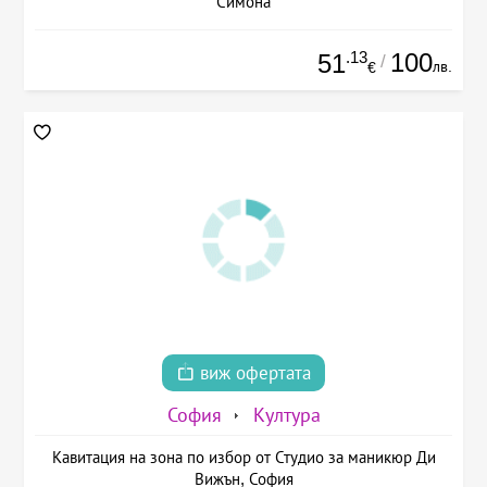
Симона
.13
100
51
/
лв.
€
виж офертата
София
Култура
Кавитация на зона по избор от Студио за маникюр Ди
Вижън, София