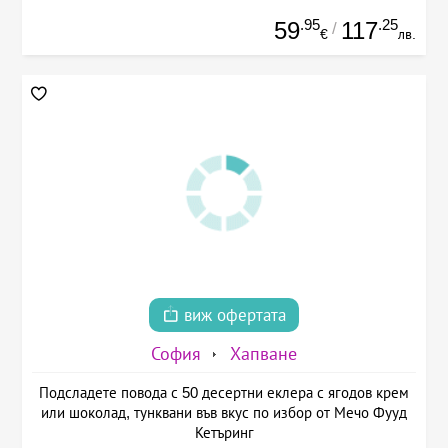
.95
.25
59
117
/
€
лв.
виж офертата
София
Хапване
Подсладете повода с 50 десертни еклера с ягодов крем
или шоколад, тунквани във вкус по избор от Мечо Фууд
Кетъринг