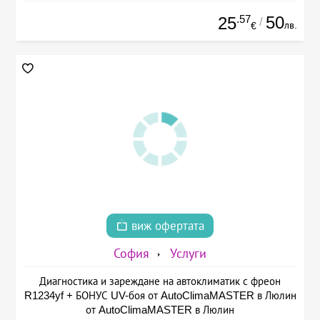
.57
50
25
/
лв.
€
виж офертата
София
Услуги
Диагностика и зареждане на автоклиматик с фреон
R1234yf + БОНУС UV-боя от AutoClimaMASTER в Люлин
от AutoClimaMASTER в Люлин