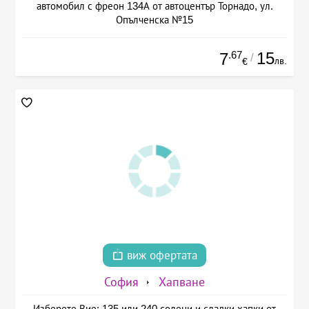
автомобил с фреон 134А от автоцентър Торнадо, ул.
Опълченска №15
.67
15
7
/
лв.
€
виж офертата
София
Хапване
Изберете Вие: 135 или 240 солени и сладки хапки от