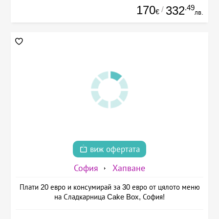
170
.49
332
/
€
лв.
виж офертата
София
Хапване
Плати 20 евро и консумирай за 30 евро от цялото меню
на Сладкарница Cake Box, София!