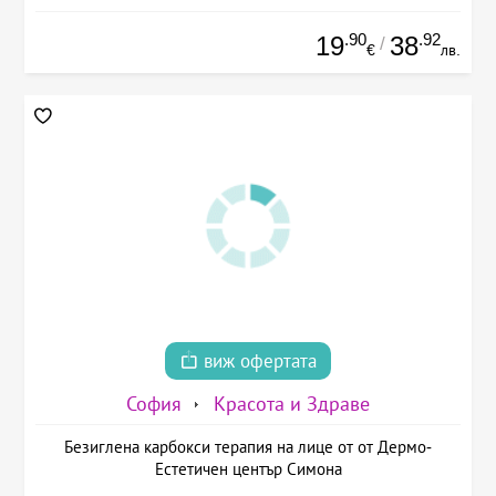
.90
.92
19
38
/
€
лв.
виж офертата
София
Красота и Здраве
Безиглена карбокси терапия на лице от от Дермо-
Естетичен център Симона