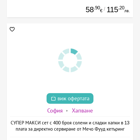
.90
.20
58
115
/
€
лв.
виж офертата
София
Хапване
СУПЕР МАКСИ сет с 400 броя солени и сладки хапки в 13
плата за директно сервиране от Мечо Фууд кетъринг