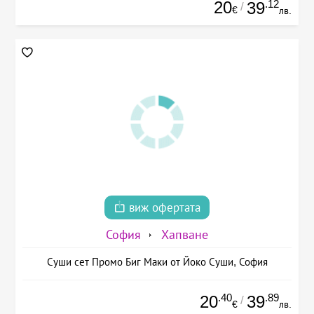
20
.12
39
/
€
лв.
виж офертата
София
Хапване
Суши сет Промо Биг Маки от Йоко Суши, София
.40
.89
20
39
/
€
лв.