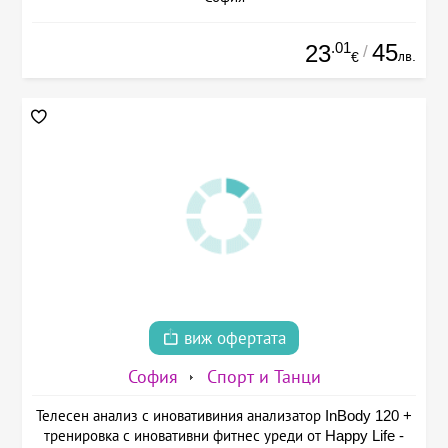
.01
45
23
/
лв.
€
виж офертата
София
Спорт и Танци
Телесен анализ с иновативиния анализатор InBody 120 +
тренировка с иновативни фитнес уреди от Happy Life -