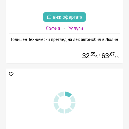
виж офертата
София
Услуги
Годишен Технически преглед на лек автомобил в Люлин
.55
.67
32
63
/
€
лв.