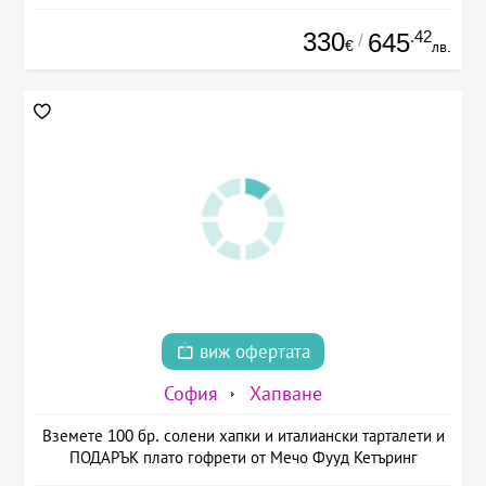
330
.42
645
/
€
лв.
виж офертата
София
Хапване
Вземете 100 бр. солени хапки и италиански тарталети и
ПОДАРЪК плато гофрети от Мечо Фууд Кетъринг