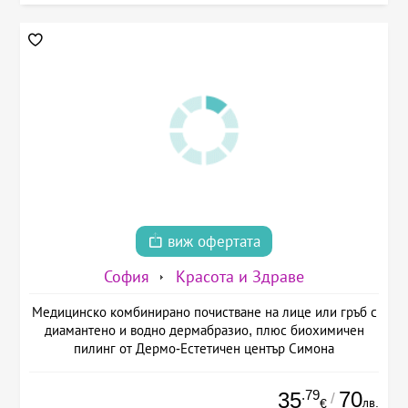
виж офертата
София
Красота и Здраве
Медицинско комбинирано почистване на лице или гръб с
диамантено и водно дермабразио, плюс биохимичен
пилинг от Дермо-Естетичен център Симона
.79
70
35
/
лв.
€