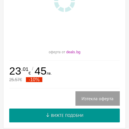
оферта от
deals.bg
23
45
/
.01
€
лв.
25.57
€
-10%
Изтекла оферта
ВИЖТЕ ПОДОБНИ