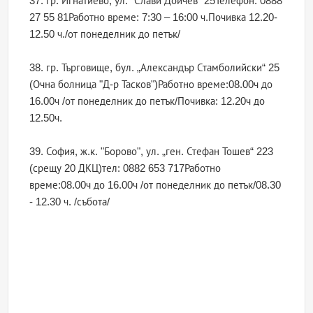
37. гр. Игнатиево, ул. "Слави Дойчев" 25Телефон: 0888
27 55 81Работно време: 7:30 – 16:00 ч.Почивка 12.20-
12.50 ч./от понеделник до петък/
38. гр. Търговище, бул. „Александър Стамболийски“ 25
(Очна болница "Д-р Тасков")Работно време:08.00ч до
16.00ч /от понеделник до петък/Почивка: 12.20ч до
12.50ч.
39. София, ж.к. "Борово", ул. „ген. Стефан Тошев“ 223
(срещу 20 ДКЦ)тел: 0882 653 717Работно
време:08.00ч до 16.00ч /от понеделник до петък/08.30
- 12.30 ч. /събота/