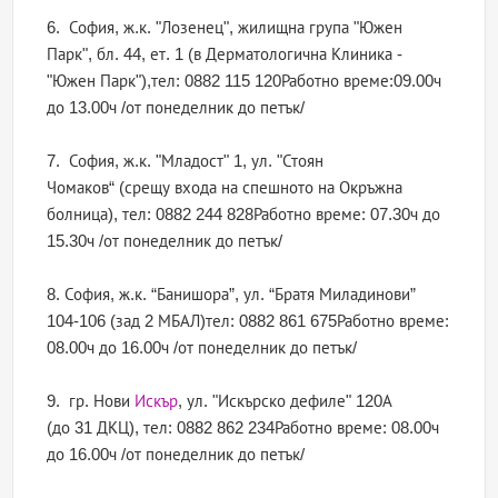
6. София, ж.к. "Лозенец", жилищна група "Южен
Парк", бл. 44, ет. 1 (в Дерматологична Клиника -
"Южен Парк"),тел: 0882 115 120Работно време:09.00ч
до 13.00ч /от понеделник до петък/
7. София, ж.к. "Младост" 1, ул. "Стоян
Чомаков“ (срещу входа на спешното на Окръжна
болница), тел: 0882 244 828Работно време: 07.30ч до
15.30ч /от понеделник до петък/
8. София, ж.к. “Банишора”, ул. “Братя Миладинови”
104-106 (зад 2 МБАЛ)тел: 0882 861 675Работно време:
08.00ч до 16.00ч /от понеделник до петък/
9. гр. Нови
Искър
, ул. "Искърско дефиле" 120А
(до 31 ДКЦ), тел: 0882 862 234Работно време: 08.00ч
до 16.00ч /от понеделник до петък/