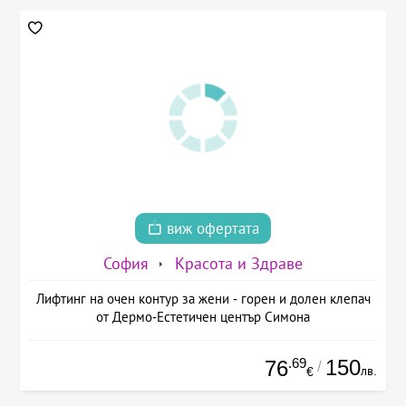
виж офертата
София
Красота и Здраве
Лифтинг на очен контур за жени - горен и долен клепач
от Дермо-Естетичен център Симона
.69
150
76
/
лв.
€