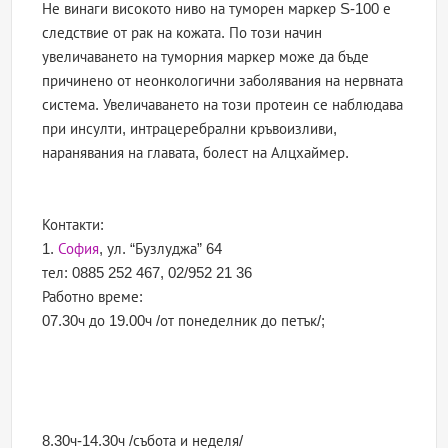
Не винаги високото ниво на туморен маркер S-100 е
следствие от рак на кожата. По този начин
увеличаването на туморния маркер може да бъде
причинено от неонкологични заболявания на нервната
система. Увеличаването на този протеин се наблюдава
при инсулти, интрацеребрални кръвоизливи,
наранявания на главата, болест на Алцхаймер.
Контакти:
1.
София
, ул. “Бузлуджа” 64
тел: 0885 252 467, 02/952 21 36
Работно време:
07.30ч до 19.00ч /от понеделник до петък/;
8.30ч-14.30ч /събота и неделя/