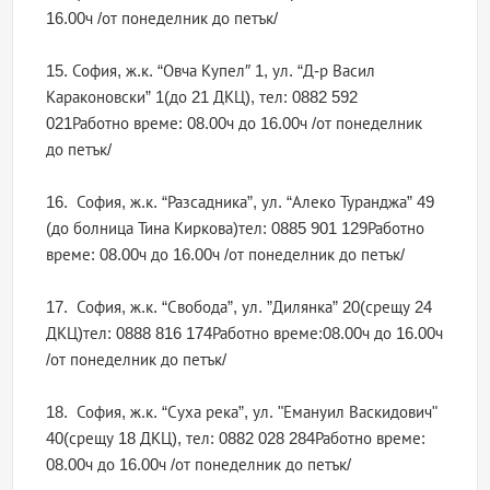
16.00ч /от понеделник до петък/
15. София, ж.к. “Овча Купел″ 1, ул. “Д-р Васил
Караконовски” 1(до 21 ДКЦ), тел: 0882 592
021Работно време: 08.00ч до 16.00ч /от понеделник
до петък/
16. София, ж.к. “Разсадника”, ул. “Алеко Туранджа” 49
(до болница Тина Киркова)тел: 0885 901 129Работно
време: 08.00ч до 16.00ч /от понеделник до петък/
17. София, ж.к. “Свобода”, ул. ”Дилянка” 20(срещу 24
ДКЦ)тел: 0888 816 174Работно време:08.00ч до 16.00ч
/от понеделник до петък/
18. София, ж.к. “Суха река”, ул. "Емануил Васкидович"
40(срещу 18 ДКЦ), тел: 0882 028 284Работно време:
08.00ч до 16.00ч /от понеделник до петък/