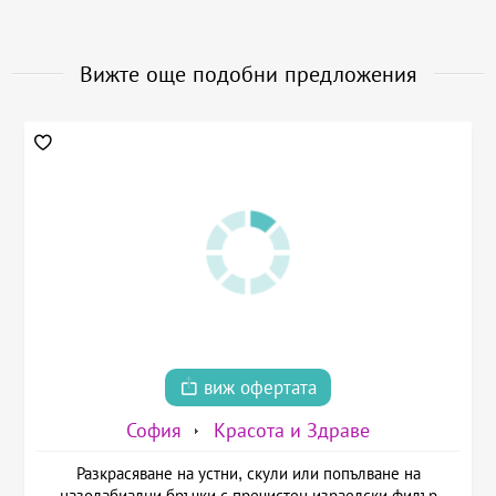
Вижте още подобни предложения
виж офертата
София
Красота и Здраве
Разкрасяване на устни, скули или попълване на
назолабиални бръчки с пречистен израелски филър