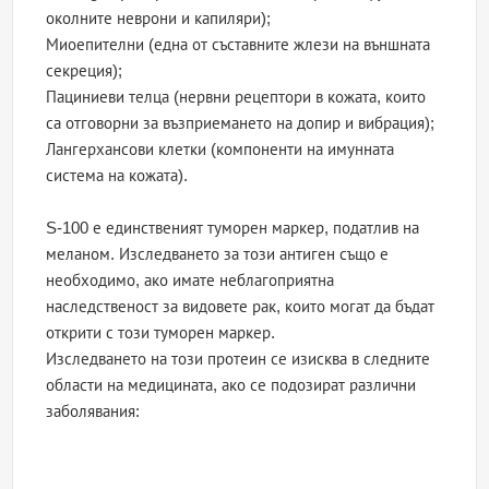
околните неврони и капиляри);
Миоепителни (една от съставните жлези на външната
секреция);
Пациниеви телца (нервни рецептори в кожата, които
са отговорни за възприемането на допир и вибрация);
Лангерхансови клетки (компоненти на имунната
система на кожата).
S-100 е единственият туморен маркер, податлив на
меланом. Изследването за този антиген също е
необходимо, ако имате неблагоприятна
наследственост за видовете рак, които могат да бъдат
открити с този туморен маркер.
Изследването на този протеин се изисква в следните
области на медицината, ако се подозират различни
заболявания: