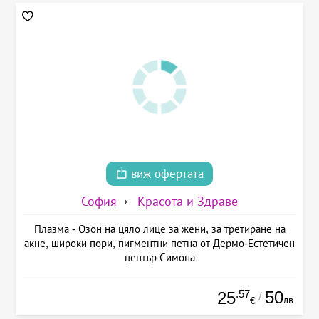
виж офертата
София
Красота и Здраве
Плазма - Озон на цяло лице за жени, за третиране на
акне, широки пори, пигментни петна от Дермо-Естетичен
център Симона
.57
50
25
/
лв.
€