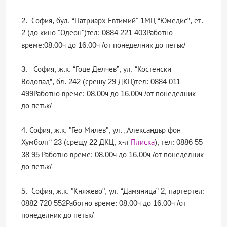
2. София, бул. “Патриарх Евтимий" 1МЦ “Юмедис”, ет.
2 (до кино "Одеон")тел: 0884 221 403Работно
време:08.00ч до 16.00ч /от понеделник до петък/
3. София, ж.к. “Гоце Делчев”, ул. “Костенски
Водопад”, бл. 242 (срещу 29 ДКЦ)тел: 0884 011
499Работно време: 08.00ч до 16.00ч /от понеделник
до петък/
4. София, ж.к. "Гео Милев", ул. „Александър фон
Хумболт“ 23 (срещу 22 ДКЦ, х-л
Плиска
), тел: 0886 55
38 95 Работно време: 08.00ч до 16.00ч /от понеделник
до петък/
5. София, ж.к. "Княжево", ул. “Дамяница” 2, партертел:
0882 720 552Работно време: 08.00ч до 16.00ч /от
понеделник до петък/