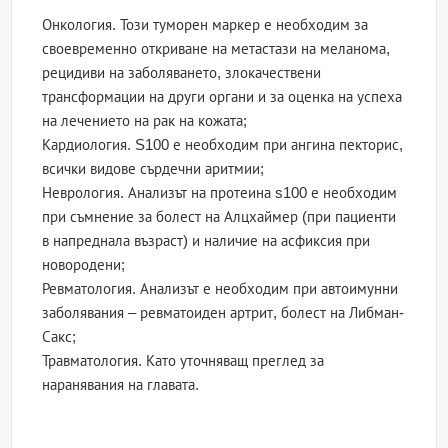
Онкология. Този туморен маркер е необходим за
своевременно откриване на метастази на меланома,
рецидиви на заболяването, злокачествени
трансформации на други органи и за оценка на успеха
на лечението на рак на кожата;
Кардиология. S100 е необходим при ангина пекторис,
всички видове сърдечни аритмии;
Неврология. Анализът на протеина s100 е необходим
при съмнение за болест на Алцхаймер (при пациенти
в напреднала възраст) и наличие на асфиксия при
новородени;
Ревматология. Анализът е необходим при автоимунни
заболявания – ревматоиден артрит, болест на Либман-
Сакс;
Травматология. Като уточняващ преглед за
наранявания на главата.