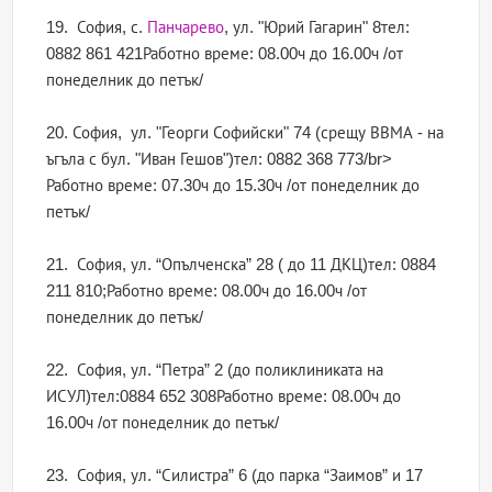
19. София, с.
Панчарево
, ул. "Юрий Гагарин" 8тел:
0882 861 421Работно време: 08.00ч до 16.00ч /от
понеделник до петък/
20. София, ул. "Георги Софийски" 74 (срещу ВВМА - на
ъгъла с бул. "Иван Гешов")тел: 0882 368 773/br>
Работно време: 07.30ч до 15.30ч /от понеделник до
петък/
21. София, ул. “Опълченска” 28 ( до 11 ДКЦ)тел: 0884
211 810;Работно време: 08.00ч до 16.00ч /от
понеделник до петък/
22. София, ул. “Петра” 2 (до поликлиниката на
ИСУЛ)тел:0884 652 308Работно време: 08.00ч до
16.00ч /от понеделник до петък/
23. София, ул. “Силистра” 6 (до парка “Заимов” и 17