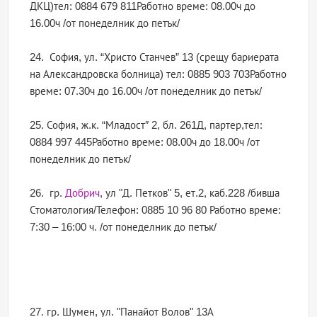
ДКЦ)тел: 0884 679 811Работно време: 08.00ч до
16.00ч /от понеделник до петък/
24. София, ул. “Христо Станчев” 13 (срещу бариерата
на Александровска болница) тел: 0885 903 703Работно
време: 07.30ч до 16.00ч /от понеделник до петък/
25. София, ж.к. “Младост″ 2, бл. 261Д, партер,тел:
0884 997 445Работно време: 08.00ч до 18.00ч /от
понеделник до петък/
26. гр.
Добрич
, ул "Д. Петков" 5, ет.2, каб.228 /бивша
Стоматология/Телефон: 0885 10 96 80 Работно време:
7:30 – 16:00 ч. /от понеделник до петък/
27. гр. Шумен, ул. "Панайот Волов" 13А