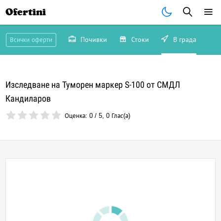
Ofertini
Почивки
Стоки
В града
Всички оферти
Изследване на Туморен маркер S-100 от СМДЛ
Кандиларов
Оценка:
0
/
5
,
0
Глас(а)