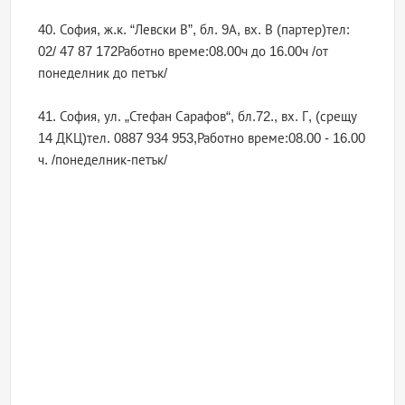
40. София, ж.к. “Левски В”, бл. 9А, вх. В (партер)тел:
02/ 47 87 172Работно време:08.00ч до 16.00ч /от
понеделник до петък/
41. София, ул. „Стефан Сарафов“, бл.72., вх. Г, (срещу
14 ДКЦ)тел. 0887 934 953,Работно време:08.00 - 16.00
ч. /понеделник-петък/