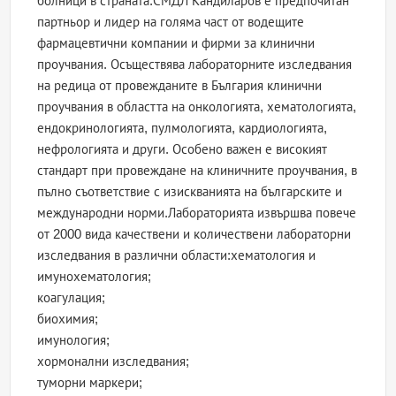
болници в страната.СМДЛ Кандиларов е предпочитан
партньор и лидер на голяма част от водещите
фармацевтични компании и фирми за клинични
проучвания. Осъществява лабораторните изследвания
на редица от провежданите в България клинични
проучвания в областта на онкологията, хематологията,
ендокринологията, пулмологията, кардиологията,
нефрологията и други. Особено важен е високият
стандарт при провеждане на клиничните проучвания, в
пълно съответствие с изискванията на българските и
международни норми.Лабораторията извършва повече
от 2000 вида качествени и количествени лабораторни
изследвания в различни области:хематология и
имунохематология;
коагулация;
биохимия;
имунология;
хормонални изследвания;
туморни маркери;