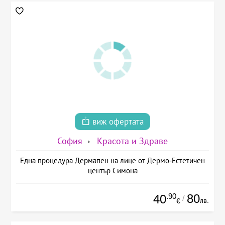
виж офертата
София
Красота и Здраве
Една процедура Дермапен на лице от Дермо-Естетичен
център Симона
.90
80
40
/
лв.
€