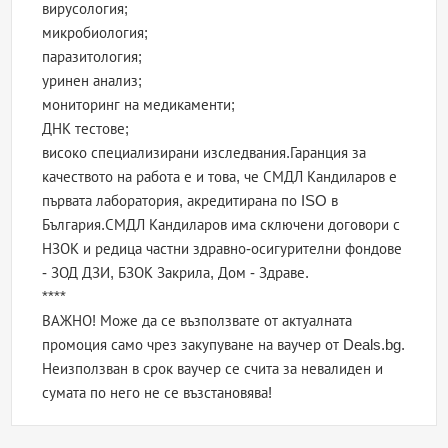
вирусология;
микробиология;
паразитология;
уринен анализ;
мониторинг на медикаменти;
ДНК тестове;
високо специализирани изследвания.Гаранция за
качеството на работа е и това, че СМДЛ Кандиларов е
първата лаборатория, акредитирана по ISO в
България.СМДЛ Кандиларов има сключени договори с
НЗОК и редица частни здравно-осигурителни фондове
- ЗОД ДЗИ, БЗОК Закрила, Дом - Здраве.
****
ВАЖНО! Може да се възползвате от актуалната
промоция само чрез закупуване на ваучер от Deals.bg.
Неизползван в срок ваучер се счита за невалиден и
сумата по него не се възстановява!