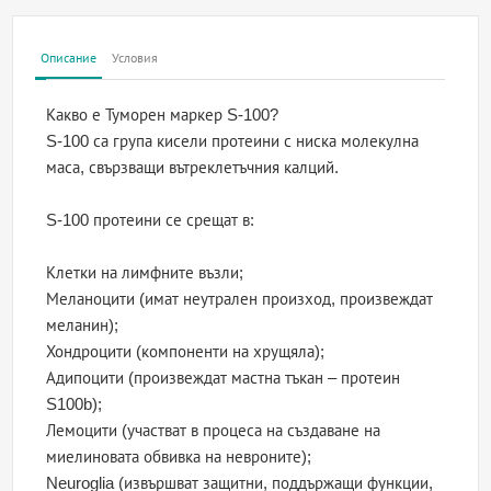
Описание
Условия
Какво е Туморен маркер S-100?
S-100 са група кисели протеини с ниска молекулна
маса, свързващи вътреклетъчния калций.
S-100 протеини се срещат в:
Клетки на лимфните възли;
Меланоцити (имат неутрален произход, произвеждат
меланин);
Хондроцити (компоненти на хрущяла);
Адипоцити (произвеждат мастна тъкан – протеин
S100b);
Лемоцити (участват в процеса на създаване на
миелиновата обвивка на невроните);
Neuroglia (извършват защитни, поддържащи функции,