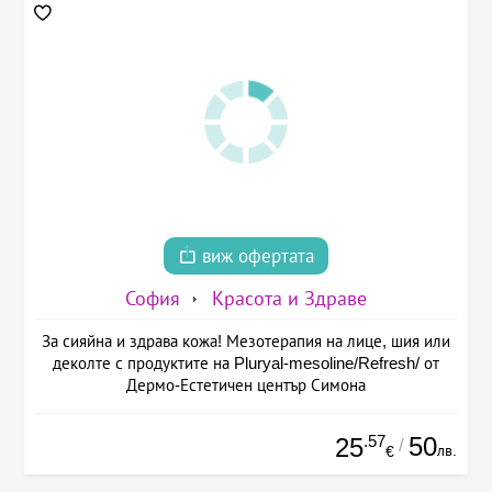
виж офертата
София
Красота и Здраве
За сияйна и здрава кожа! Мезотерапия на лице, шия или
деколте с продуктите на Pluryal-mesoline/Refresh/ от
Дермо-Естетичен център Симона
.57
50
25
/
лв.
€