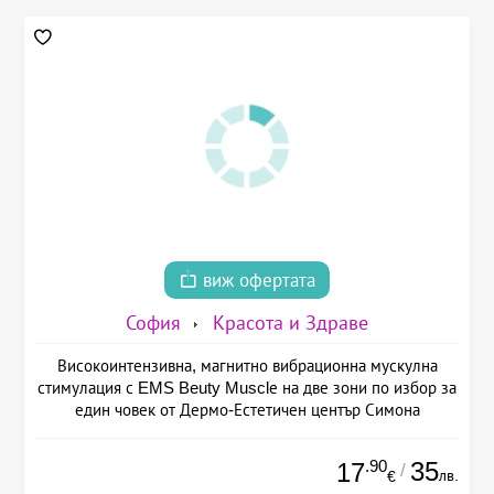
виж офертата
София
Красота и Здраве
Високоинтензивна, магнитно вибрационна мускулна
стимулация с EMS Beuty Musclе на две зони по избор за
един човек от Дермо-Естетичен център Симона
.90
35
17
/
лв.
€