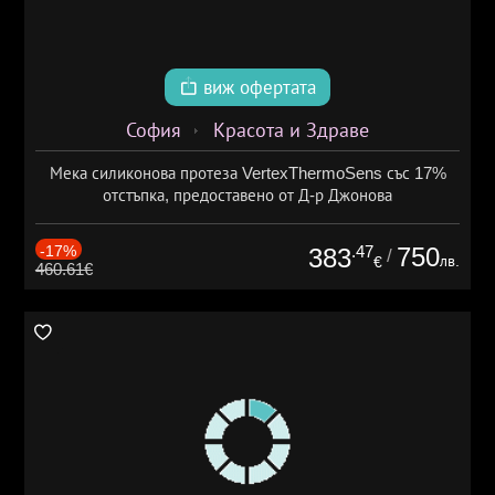
виж офертата
София
Красота и Здраве
Мека силиконова протеза VertexThermoSens със 17%
отстъпка, предоставено от Д-р Джонова
-17%
.47
750
383
/
лв.
€
460.61€