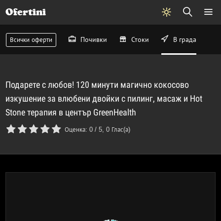
Ofertini
Почивки
Стоки
В града
Всички оферти
Подарете с любов! 120 минути магично кокосово
изкушение за влюбени двойки с пилинг, масаж и Hot
Stone терапия в център GreenHealth
Оценка:
0
/
5
,
0
Глас(а)