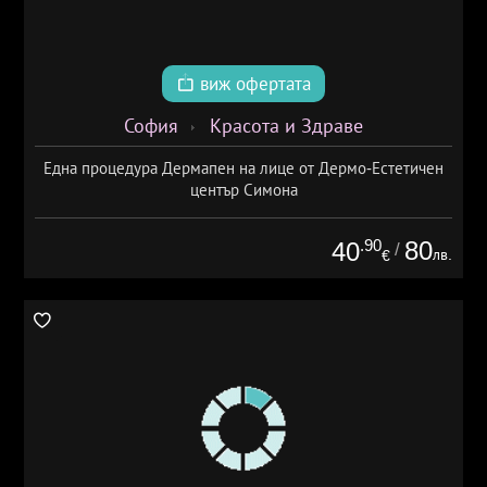
виж офертата
София
Красота и Здраве
Една процедура Дермапен на лице от Дермо-Естетичен
център Симона
.90
80
40
/
лв.
€