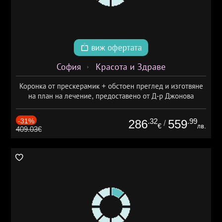
виж офертата
София
Красота и Здраве
Коронка от прескерамик + обстоен преглед и изготвяне
на план на лечение, предоставено от Д-р Джонова
-31%
.32
.99
286
559
/
€
лв.
409.03€