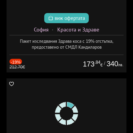
виж офертата
София
Красота и Здраве
Пакет изследвания Здрава коса с 19% отстъпка,
предоставено от СМДЛ Кандиларов
-19%
.84
340
173
/
лв.
€
212.70€