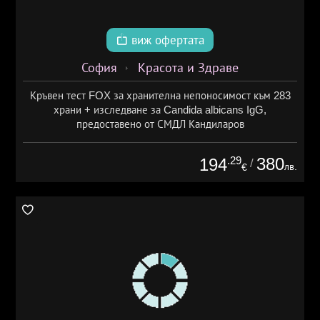
виж офертата
София
Красота и Здраве
Кръвен тест FOX за хранителна непоносимост към 283
храни + изследване за Candida albicans IgG,
предоставено от СМДЛ Кандиларов
.29
380
194
/
лв.
€