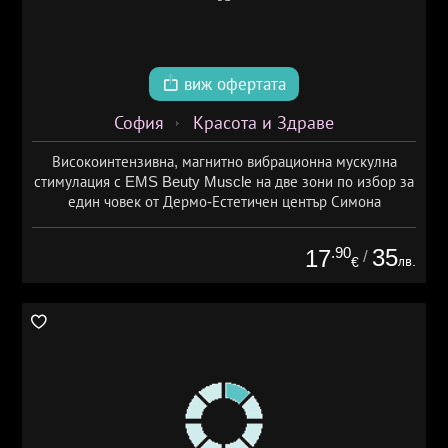
виж офертата
София
Красота и Здраве
Високоинтензивна, магнитно вибрационна мускулна
стимулация с EMS Beuty Musclе на две зони по избор за
един човек от Дермо-Естетичен център Симона
.90
35
17
/
лв.
€