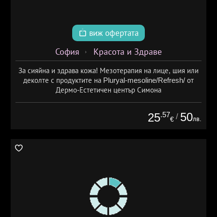
виж офертата
София
Красота и Здраве
За сияйна и здрава кожа! Мезотерапия на лице, шия или
деколте с продуктите на Pluryal-mesoline/Refresh/ от
Дермо-Естетичен център Симона
.57
50
25
/
лв.
€