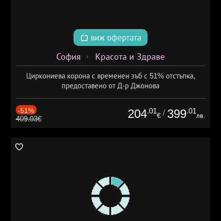
виж офертата
София
Красота и Здраве
Циркониева корона с временен зъб с 51% отстъпка,
предоставено от Д-р Джонова
-51%
.01
.01
204
399
/
€
лв.
409.03€