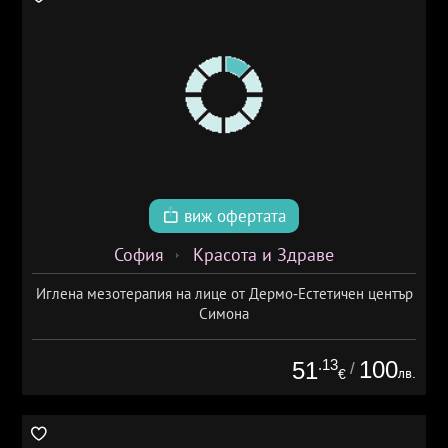
виж офертата
София
Красота и Здраве
Иглена мезотерапия на лице от Дермо-Естетичен център
Симона
.13
100
51
/
лв.
€