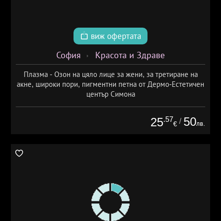
виж офертата
София
Красота и Здраве
Плазма - Озон на цяло лице за жени, за третиране на
акне, широки пори, пигментни петна от Дермо-Естетичен
център Симона
.57
50
25
/
лв.
€