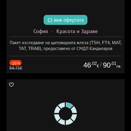
виж офертата
София
Красота и Здраве
Пакет изследване на щитовидната жлеза (TSH, FT4, MAT,
TAT, TRAB), предоставено от СМДЛ Кандиларов
-16%
.02
.01
46
90
/
€
лв.
54.71€