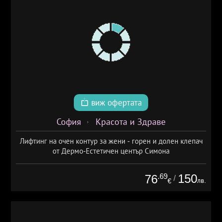
виж офертата
София
Красота и Здраве
Лифтинг на очен контур за жени - горен и долен клепач
от Дермо-Естетичен център Симона
.69
150
76
/
лв.
€