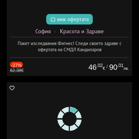
виж офертата
София
Красота и Здраве
Пакет изследвания Фитнес! Следи своето здраве с
офертата на СМДЛ Кандиларов
-27%
.02
.01
46
90
/
€
лв.
62.38€