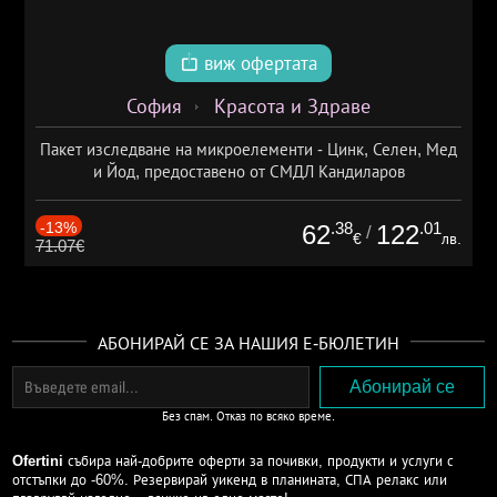
виж офертата
София
Красота и Здраве
Пакет изследване на микроелементи - Цинк, Селен, Мед
и Йод, предоставено от СМДЛ Кандиларов
-13%
.38
.01
62
122
/
€
лв.
71.07€
АБОНИРАЙ СЕ ЗА НАШИЯ Е-БЮЛЕТИН
Без спам. Отказ по всяко време.
Ofertini
събира най-добрите оферти за почивки, продукти и услуги с
отстъпки до -60%. Резервирай уикенд в планината, СПА релакс или