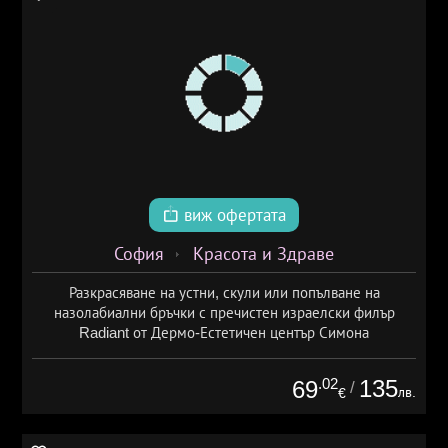
виж офертата
София
Красота и Здраве
Разкрасяване на устни, скули или попълване на
назолабиални бръчки с пречистен израелски филър
Radiant от Дермо-Естетичен център Симона
.02
135
69
/
лв.
€