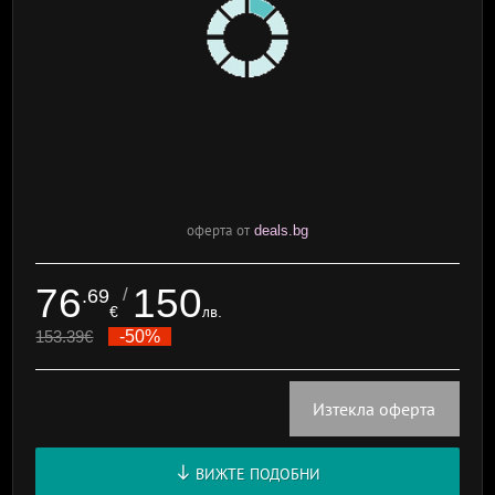
оферта от
deals.bg
76
150
/
.69
€
лв.
153.39
€
-50%
Изтекла оферта
ВИЖТЕ ПОДОБНИ