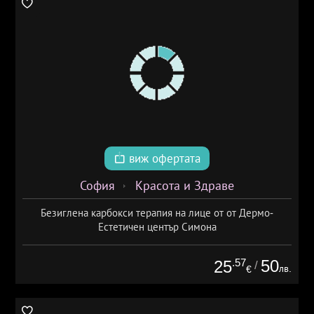
виж офертата
София
Красота и Здраве
Безиглена карбокси терапия на лице от от Дермо-
Естетичен център Симона
.57
50
25
/
лв.
€