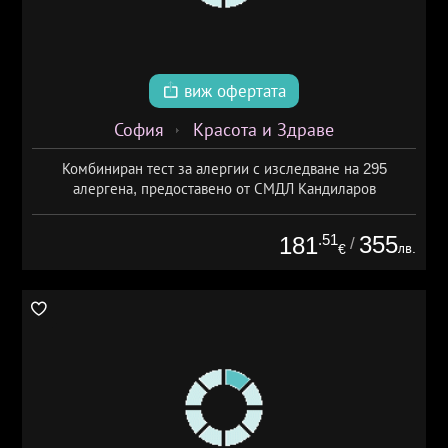
виж офертата
София
Красота и Здраве
Комбиниран тест за алергии с изследване на 295
алергена, предоставено от СМДЛ Кандиларов
.51
355
181
/
лв.
€