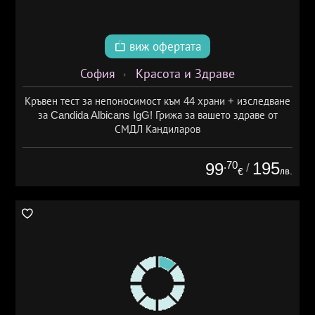
виж офертата
София
Красота и Здраве
Кръвен тест за непоносимост към 44 храни + изследване
за Candida Albicans IgG! Грижа за вашето здраве от
СМДЛ Кандиларов
.70
195
99
/
лв.
€