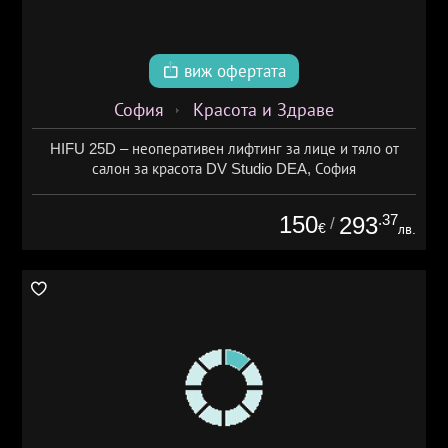
виж офертата
София
Красота и Здраве
HIFU 25D – неоперативен лифтинг за лице и тяло от
салон за красота DV Studio DEA, София
150
.37
293
/
€
лв.