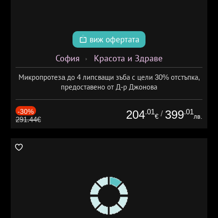
виж офертата
София
Красота и Здраве
Микропротезa до 4 липсващи зъба с цели 30% отстъпка,
предоставено от Д-р Джонова
-30%
.01
.01
204
399
/
€
лв.
291.44€