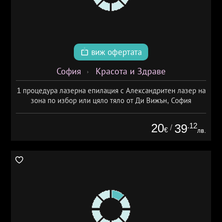
виж офертата
София
Красота и Здраве
1 процедура лазерна епилация с Александритен лазер на
зона по избор или цяло тяло от Ди Вижън, София
20
.12
39
/
€
лв.