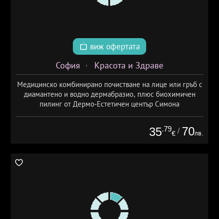
виж офертата
София
Красота и Здраве
Медицинско комбинирано почистване на лице или гръб с
диамантено и водно дермабразио, плюс биохимичен
пилинг от Дермо-Естетичен център Симона
.79
70
35
/
лв.
€