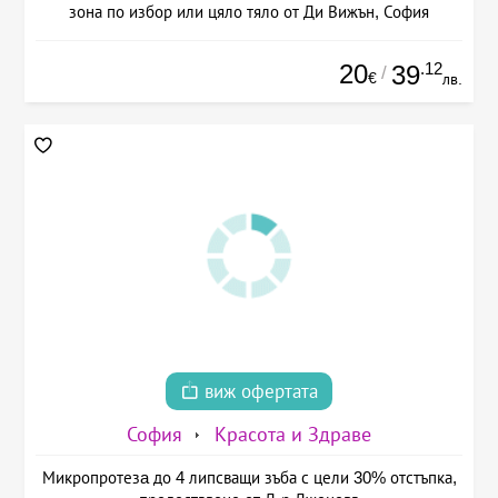
зона по избор или цяло тяло от Ди Вижън, София
20
.12
39
/
€
лв.
виж офертата
София
Красота и Здраве
Микропротезa до 4 липсващи зъба с цели 30% отстъпка,