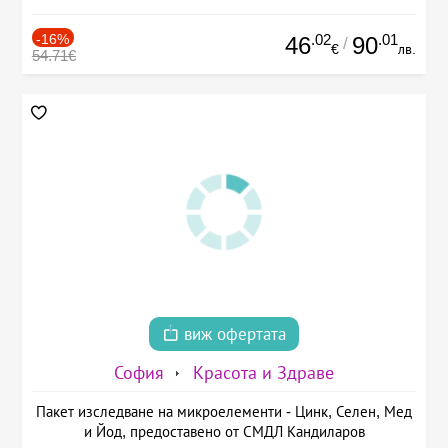
-16%
.02
.01
46
90
/
€
лв.
54.71€
виж офертата
София
Красота и Здраве
Пакет изследване на микроелементи - Цинк, Селен, Мед
и Йод, предоставено от СМДЛ Кандиларов