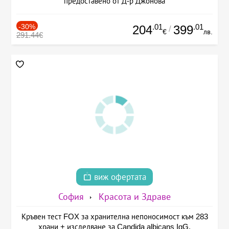
предоставено от Д-р Джонова
-30%
.01
.01
204
399
/
€
лв.
291.44€
виж офертата
София
Красота и Здраве
Кръвен тест FOX за хранителна непоносимост към 283
храни + изследване за Candida albicans IgG,