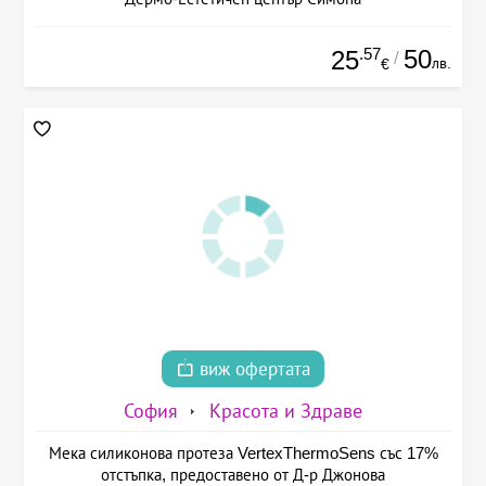
.57
50
25
/
лв.
€
виж офертата
София
Красота и Здраве
Мека силиконова протеза VertexThermoSens със 17%
отстъпка, предоставено от Д-р Джонова