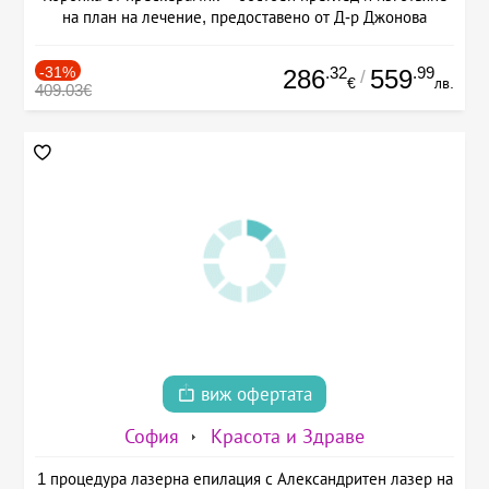
на план на лечение, предоставено от Д-р Джонова
-31%
.32
.99
286
559
/
€
лв.
409.03€
виж офертата
София
Красота и Здраве
1 процедура лазерна епилация с Александритен лазер на