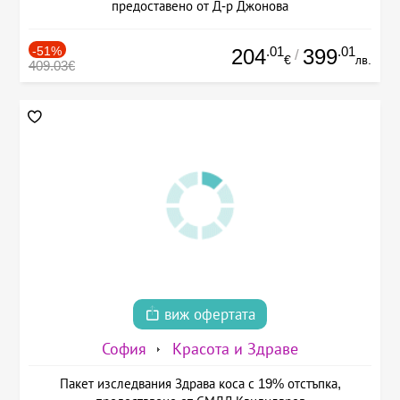
предоставено от Д-р Джонова
-51%
.01
.01
204
399
/
€
лв.
409.03€
виж офертата
София
Красота и Здраве
Пакет изследвания Здрава коса с 19% отстъпка,