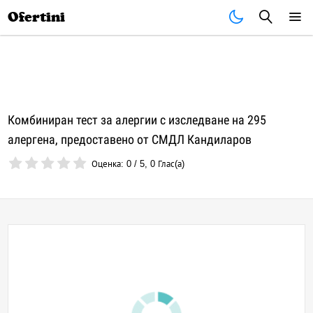
Почивки
Стоки
В града
Всички оферти
Ofertini
Комбиниран тест за алергии с изследване на 295
алергена, предоставено от СМДЛ Кандиларов
Оценка:
0
/
5
,
0
Глас(а)