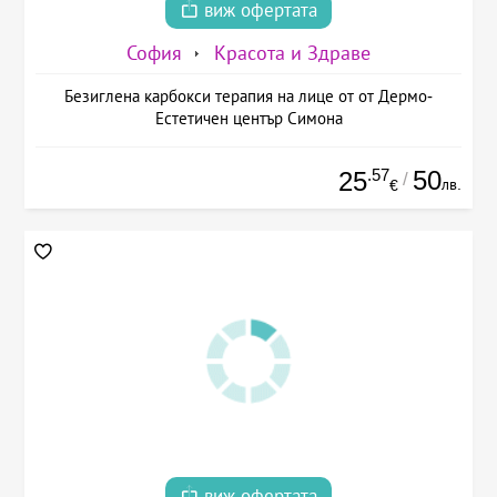
виж офертата
София
Красота и Здраве
Безиглена карбокси терапия на лице от от Дермо-
Естетичен център Симона
.57
50
25
/
лв.
€
виж офертата