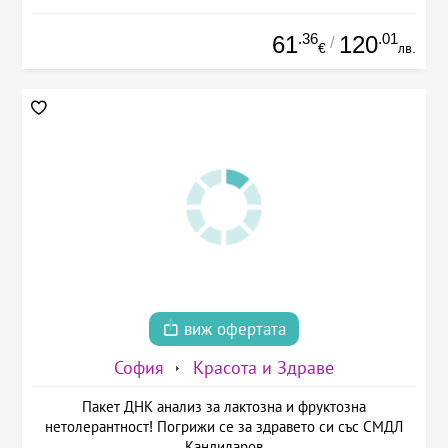
.36
.01
61
120
/
€
лв.
виж офертата
София
Красота и Здраве
Пакет ДНК анализ за лактозна и фруктозна
нетолерантност! Погрижи се за здравето си със СМДЛ
Кандиларов