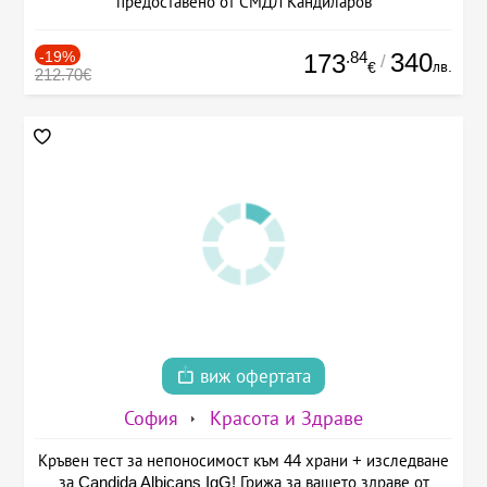
предоставено от СМДЛ Кандиларов
-19%
.84
340
173
/
лв.
€
212.70€
виж офертата
София
Красота и Здраве
Кръвен тест за непоносимост към 44 храни + изследване
за Candida Albicans IgG! Грижа за вашето здраве от