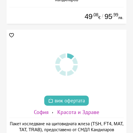
.08
.99
49
95
/
€
лв.
виж офертата
София
Красота и Здраве
Пакет изследване на щитовидната жлеза (TSH, FT4, MAT,
TAT, TRAB), предоставено от СМДЛ Кандиларов