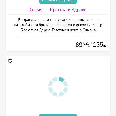
София
Красота и Здраве
Разкрасяване на устни, скули или попълване на
назолабиални бръчки с пречистен израелски филър
Radiant от Дермо-Естетичен център Симона
.02
135
69
/
лв.
€