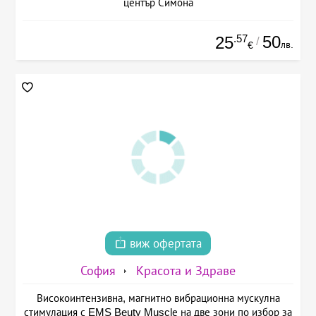
център Симона
.57
50
25
/
лв.
€
виж офертата
София
Красота и Здраве
Високоинтензивна, магнитно вибрационна мускулна
стимулация с EMS Beuty Musclе на две зони по избор за