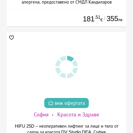
алергена, предоставено от СМДЛ Кандиларов
.51
355
181
/
лв.
€
виж офертата
София
Красота и Здраве
HIFU 25D – неоперативен лифтинг за лице и тяло от
салон за красота DV Studio DEA, София