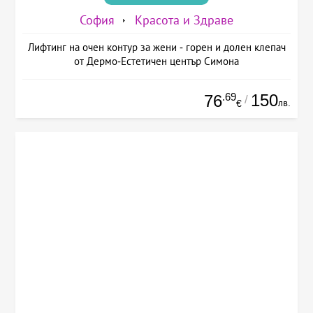
София
Красота и Здраве
Лифтинг на очен контур за жени - горен и долен клепач
от Дермо-Естетичен център Симона
.69
150
76
/
лв.
€