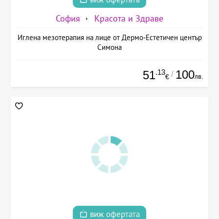
София
Красота и Здраве
Иглена мезотерапия на лице от Дермо-Естетичен център
Симона
.13
100
51
/
лв.
€
виж офертата