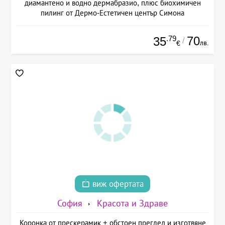
диамантено и водно дермабразио, плюс биохимичен
пилинг от Дермо-Естетичен център Симона
.79
70
35
/
лв.
€
виж офертата
София
Красота и Здраве
Коронка от прескерамик + обстоен преглед и изготвяне