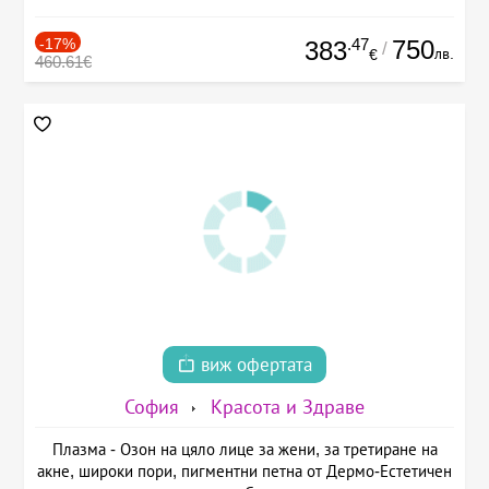
-17%
.47
750
383
/
лв.
€
460.61€
виж офертата
София
Красота и Здраве
Плазма - Озон на цяло лице за жени, за третиране на
акне, широки пори, пигментни петна от Дермо-Естетичен