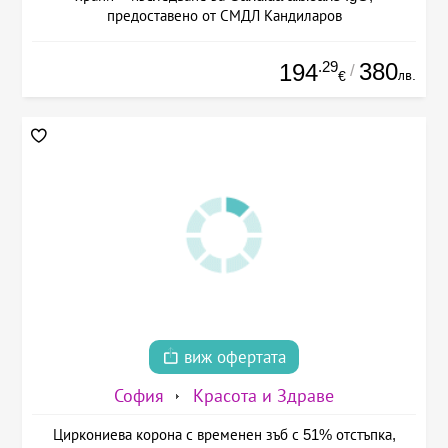
предоставено от СМДЛ Кандиларов
.29
380
194
/
лв.
€
виж офертата
София
Красота и Здраве
Циркониева корона с временен зъб с 51% отстъпка,