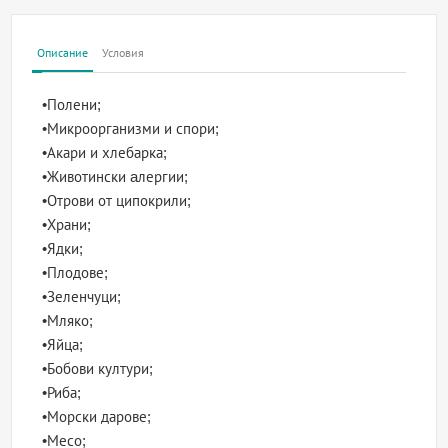
Описание
Условия
•Полени;
•Микроорганизми и спори;
•Акари и хлебарка;
•Животински aлергии;
•Отрови от ципокрили;
•Храни;
•Ядки;
•Плодове;
•Зеленчуци;
•Мляко;
•Яйца;
•Бобови култури;
•Риба;
•Морски дарове;
•Месо;