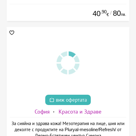
.90
80
40
/
лв.
€
виж офертата
София
Красота и Здраве
За сияйна и здрава кожа! Мезотерапия на лице, шия или
деколте с продуктите на Pluryal-mesoline/Refresh/ от
Дермо-Естетичен център Симона