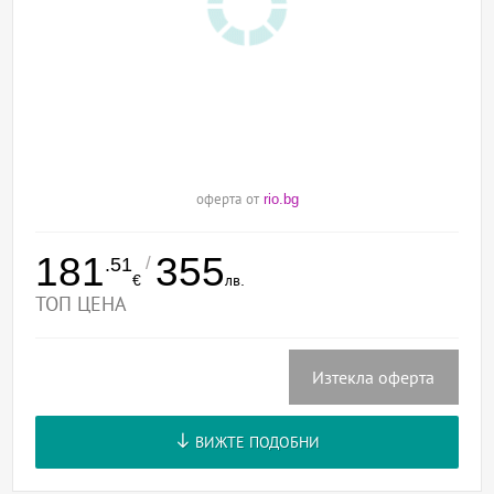
оферта от
rio.bg
181
355
/
.51
€
лв.
ТОП ЦЕНА
Изтекла оферта
ВИЖТЕ ПОДОБНИ