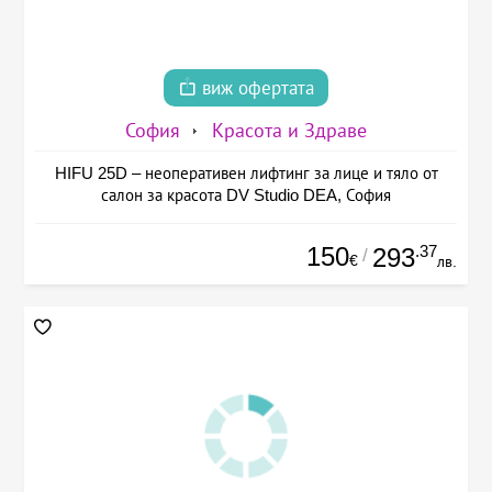
виж офертата
София
Красота и Здраве
HIFU 25D – неоперативен лифтинг за лице и тяло от
салон за красота DV Studio DEA, София
150
.37
293
/
€
лв.