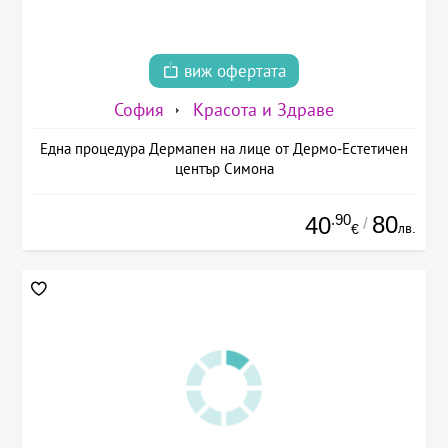
виж офертата
София
Красота и Здраве
Една процедура Дермапен на лице от Дермо-Естетичен
център Симона
.90
80
40
/
лв.
€