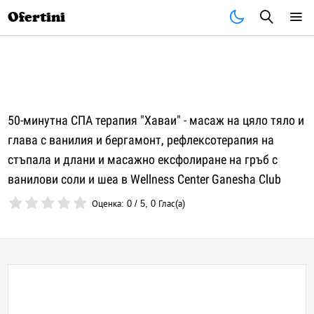
Почивки
Стоки
В града
Всички оферти
Ofertini
50-минутна СПА терапия "Хаваи" - масаж на цяло тяло и
глава с ванилия и бергамонт, рефлексотерапия на
стъпала и длани и масажно ексфолиране на гръб с
ванилови соли и шеа в Wellness Center Ganesha Club
Оценка:
0
/
5
,
0
Глас(а)