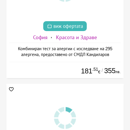
виж офертата
София
Красота и Здраве
Комбиниран тест за алергии с изследване на 295
алергена, предоставено от СМДЛ Кандиларов
.51
355
181
/
лв.
€