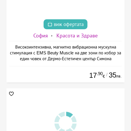
виж офертата
София
Красота и Здраве
Високоинтензивна, магнитно вибрационна мускулна
стимулация с EMS Beuty Musclе на две зони по избор за
един човек от Дермо-Естетичен център Симона
.90
35
17
/
лв.
€