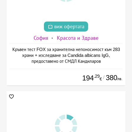
виж офертата
София
Красота и Здраве
Кръвен тест FOX за хранителна непоносимост към 283
храни + изследване за Candida albicans IgG,
предоставено от СМДЛ Кандиларов
.29
380
194
/
лв.
€