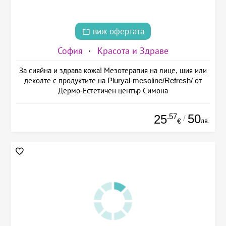
виж офертата
София
Красота и Здраве
За сияйна и здрава кожа! Мезотерапия на лице, шия или
деколте с продуктите на Pluryal-mesoline/Refresh/ от
Дермо-Естетичен център Симона
.57
50
25
/
лв.
€