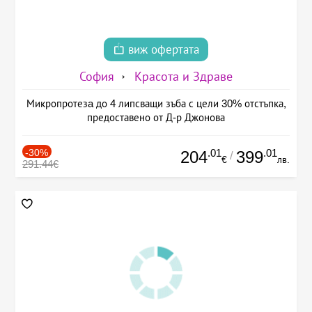
виж офертата
София
Красота и Здраве
Микропротезa до 4 липсващи зъба с цели 30% отстъпка,
предоставено от Д-р Джонова
-30%
.01
.01
204
399
/
€
лв.
291.44€