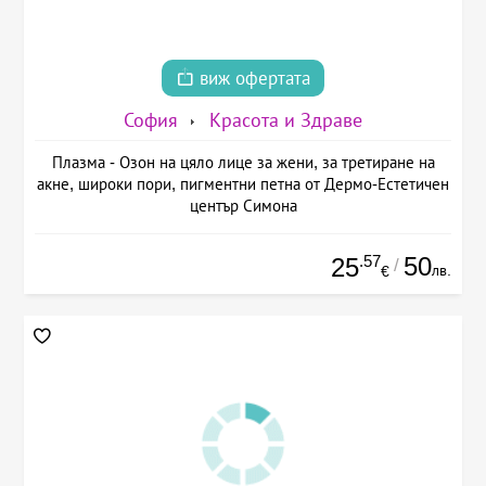
виж офертата
София
Красота и Здраве
Плазма - Озон на цяло лице за жени, за третиране на
акне, широки пори, пигментни петна от Дермо-Естетичен
център Симона
.57
50
25
/
лв.
€