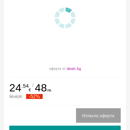
оферта от
deals.bg
24
48
/
.54
€
лв.
50.62
€
-52%
Изтекла оферта