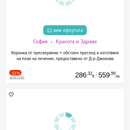
виж офертата
София
Красота и Здраве
Коронка от прескерамик + обстоен преглед и изготвяне
на план на лечение, предоставено от Д-р Джонова
-31%
.32
.99
286
559
/
€
лв.
409.03€