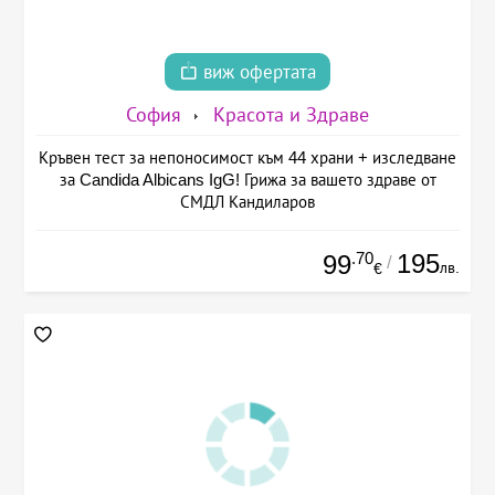
виж офертата
София
Красота и Здраве
Кръвен тест за непоносимост към 44 храни + изследване
за Candida Albicans IgG! Грижа за вашето здраве от
СМДЛ Кандиларов
.70
195
99
/
лв.
€