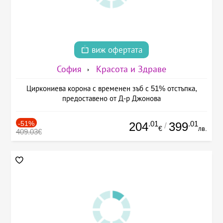
виж офертата
София
Красота и Здраве
Циркониева корона с временен зъб с 51% отстъпка,
предоставено от Д-р Джонова
-51%
.01
.01
204
399
/
€
лв.
409.03€