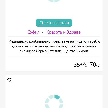
виж офертата
София
Красота и Здраве
Медицинско комбинирано почистване на лице или гръб с
диамантено и водно дермабразио, плюс биохимичен
пилинг от Дермо-Естетичен център Симона
.79
70
35
/
лв.
€