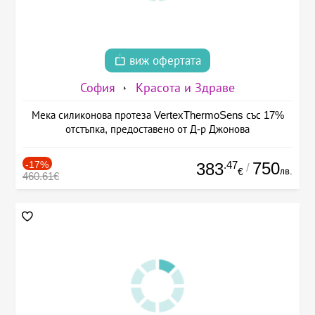
виж офертата
София
Красота и Здраве
Мека силиконова протеза VertexThermoSens със 17%
отстъпка, предоставено от Д-р Джонова
-17%
.47
750
383
/
лв.
€
460.61€