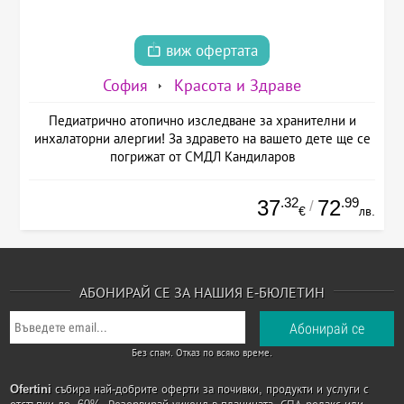
виж офертата
София
Красота и Здраве
Педиатрично атопично изследване за хранителни и
инхалаторни алергии! За здравето на вашето дете ще се
погрижат от СМДЛ Кандиларов
.32
.99
37
72
/
€
лв.
АБОНИРАЙ СЕ ЗА НАШИЯ Е-БЮЛЕТИН
Без спам. Отказ по всяко време.
Ofertini
събира най-добрите оферти за почивки, продукти и услуги с