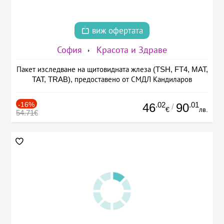
виж офертата
София
Красота и Здраве
Пакет изследване на щитовидната жлеза (TSH, FT4, MAT,
TAT, TRAB), предоставено от СМДЛ Кандиларов
-16%
.02
.01
46
90
/
€
лв.
54.71€