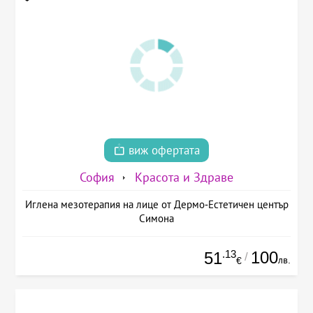
виж офертата
София
Красота и Здраве
Иглена мезотерапия на лице от Дермо-Естетичен център
Симона
.13
100
51
/
лв.
€