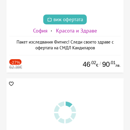
виж офертата
София
Красота и Здраве
Пакет изследвания Фитнес! Следи своето здраве с
офертата на СМДЛ Кандиларов
-27%
.02
.01
46
90
/
€
лв.
62.38€