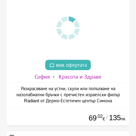
виж офертата
София
Красота и Здраве
Разкрасяване на устни, скули или попълване на
назолабиални бръчки с пречистен израелски филър
Radiant от Дермо-Естетичен център Симона
.02
135
69
/
лв.
€