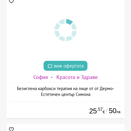
виж офертата
София
Красота и Здраве
Безиглена карбокси терапия на лице от от Дермо-
Естетичен център Симона
.57
50
25
/
лв.
€