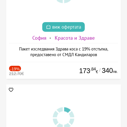
виж офертата
София
Красота и Здраве
Пакет изследвания Здрава коса с 19% отстъпка,
предоставено от СМДЛ Кандиларов
-19%
.84
340
173
/
лв.
€
212.70€