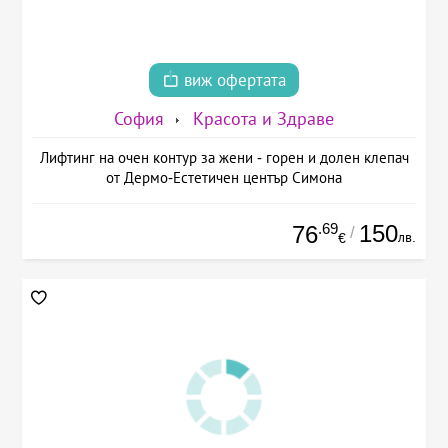
виж офертата
София
Красота и Здраве
Лифтинг на очен контур за жени - горен и долен клепач
от Дермо-Естетичен център Симона
.69
150
76
/
лв.
€