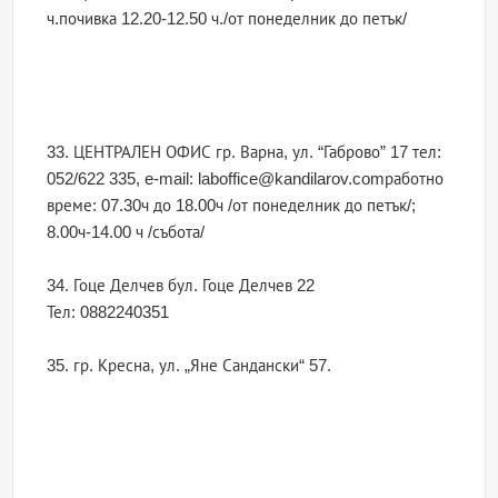
ч.почивка 12.20-12.50 ч./от понеделник до петък/
33. ЦЕНТРАЛЕН ОФИС гр. Варна, ул. “Габрово” 17 тел:
052/622 335, e-mail: laboffice@kandilarov.comработно
време: 07.30ч до 18.00ч /от понеделник до петък/;
8.00ч-14.00 ч /събота/
34. Гоце Делчев бул. Гоце Делчев 22
Тел: 0882240351
35. гр. Кресна, ул. „Яне Сандански“ 57.