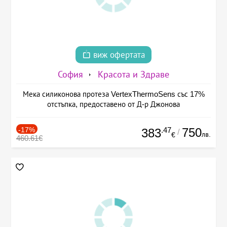
виж офертата
София
Красота и Здраве
Мека силиконова протеза VertexThermoSens със 17%
отстъпка, предоставено от Д-р Джонова
-17%
.47
750
383
/
лв.
€
460.61€