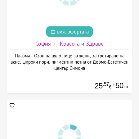
виж офертата
София
Красота и Здраве
Плазма - Озон на цяло лице за жени, за третиране на
акне, широки пори, пигментни петна от Дермо-Естетичен
център Симона
.57
50
25
/
лв.
€