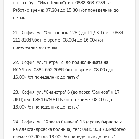
ъгъла с бул. "Иван Гешов")тел: 0882 368 773/br>
Работно време: 07.30ч до 15.30ч /от понеделник до
петък/
21. София, ул. “Опълченска” 28 ( до 11 ДКЦ)тел: 0884
211 810;Работно време: 08.00ч до 16.00ч /от
понеделник до петък/
22. София, ул. “Петра” 2 (до поликлиниката на
ИСУЛ)тел:0884 652 308Работно време: 08.00ч до
16.00ч /от понеделник до петък/
23. София, ул. “Силистра” 6 (до парка “Заимов” и 17
ДКЦ)тел: 0884 679 811Работно време: 08.00ч до
16.00ч /от понеделник до петък/
24. София, ул. “Христо Станчев” 13 (срещу бариерата
на Александровска болница) тел: 0885 903 703Работно
време: 07.30ч до 16.00ч /от понеделник до петък/