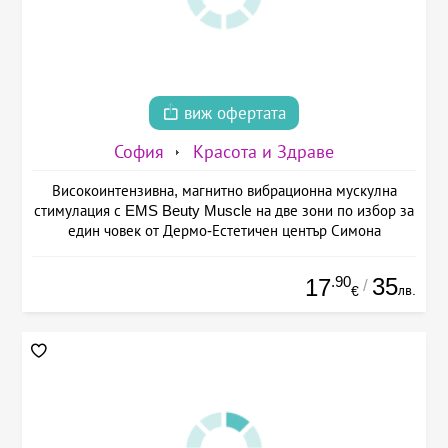
виж офертата
София
Красота и Здраве
Високоинтензивна, магнитно вибрационна мускулна
стимулация с EMS Beuty Musclе на две зони по избор за
един човек от Дермо-Естетичен център Симона
.90
35
17
/
лв.
€