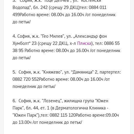
3. София, ж.к. “Гоце Делчев”, ул. “Костенски
Водопад”, бл. 242 (срещу 29 ДКЦ)тел: 0884 011
499Работно време: 08.00ч до 16.00ч /от понеделник
до петък/
4. София, ж.к. "Гео Милев", ул. „Александър фон
Хумболт“ 23 (срещу 22 ДКЦ, х-л
Плиска
), тел: 0886 55
38 95 Работно време: 08.00ч до 16.00ч /от понеделник
до петък/
5. София, ж.к. "Княжево", ул. “Дамяница” 2, партертел:
0882 720 552Работно време: 08.00ч до 16.00ч /от
понеделник до петък/
6. София, ж.к. "Лозенец", жилищна група "Южен
Парк", бл. 44, ет. 1 (в Дерматологична Клиника -
"Южен Парк"),тел: 0882 115 120Работно време:09.00ч
до 13.00ч /от понеделник до петък/