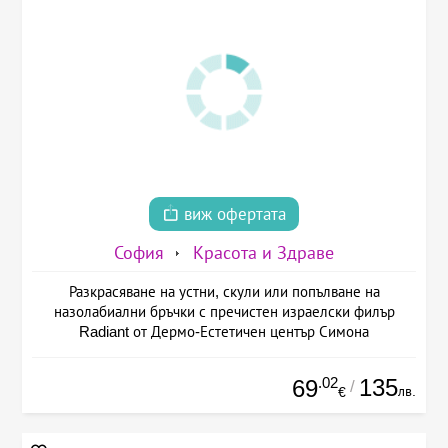
виж офертата
София
Красота и Здраве
Разкрасяване на устни, скули или попълване на
назолабиални бръчки с пречистен израелски филър
Radiant от Дермо-Естетичен център Симона
.02
135
69
/
лв.
€