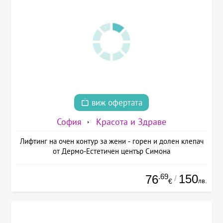
виж офертата
София
Красота и Здраве
Лифтинг на очен контур за жени - горен и долен клепач
от Дермо-Естетичен център Симона
.69
150
76
/
лв.
€