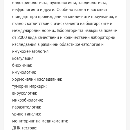
ендокринологията, пулмологията, кардиологията,
нефрологията и други. Особено важен е високият
стандарт при провеждане на клиничните проучвания, в
пълно съответствие с изискванията на българските и
международни норми.Лабораторията извършва повече
от 2000 вида качествени и количествени лабораторни
изследвания в различни области:хематология и
имунохематология;
коагулация;
биохимия;
имунология;
хормонални изследвания;
туморни маркери;
вирусология;
микробиология;
паразитология;
уринен анализ;
мониторинг на медикаменти;
ДНК тестове;