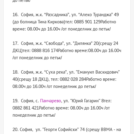
до петък/
16. София, ж.к. “Разсадника”, ул. “Алеко Туранджа” 49
(до болница Тина Киркова)тел: 0885 901 129Работно
време: 08.00ч до 16.00ч /от понеделник до петък/
17. София, ж.к. “Свобода”, ул. ”Дилянка” 20(срещу 24
ДКЦ)тел: 0888 816 174Работно време:08.00ч до 16.00ч
/от понеделник до петък/
18. София, ж.к. “Суха река”, ул. "Емануил Васкидович"
40(срещу 18 ДКЦ), тел: 0882 028 284Работно време:
08.00ч до 16.00ч /от понеделник до петък/
19. София, с.
Панчарево
, ул. "Юрий Гагарин" 8тел:
0882 861 421Работно време: 08.00ч до 16.00ч /от
понеделник до петък/
20. София, ул. "Георги Софийски" 74 (срещу ВВМА - на