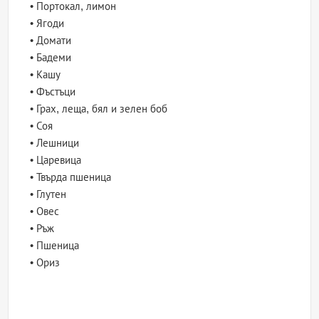
• Портокал, лимон
• Ягоди
• Домати
• Бадеми
• Кашу
• Фъстъци
• Грах, леща, бял и зелен боб
• Соя
• Лешници
• Царевица
• Твърда пшеница
• Глутен
• Овес
• Ръж
• Пшеница
• Ориз