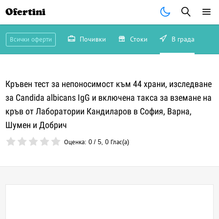
Ofertini
Почивки
Стоки
В града
Всички оферти
Кръвен тест за непоносимост към 44 храни, изследване
за Candida albicans IgG и включена такса за вземане на
кръв от Лаборатории Кандиларов в София, Варна,
Шумен и Добрич
Оценка:
0
/
5
,
0
Глас(а)