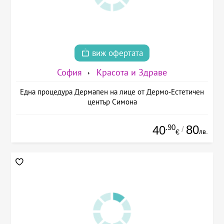
виж офертата
София
Красота и Здраве
Една процедура Дермапен на лице от Дермо-Естетичен
център Симона
.90
80
40
/
лв.
€