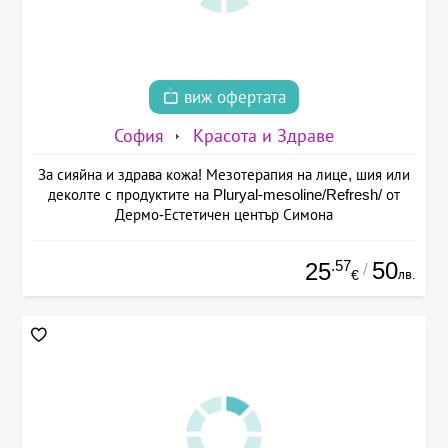
виж офертата
София
Красота и Здраве
За сияйна и здрава кожа! Мезотерапия на лице, шия или
деколте с продуктите на Pluryal-mesoline/Refresh/ от
Дермо-Естетичен център Симона
.57
50
25
/
лв.
€