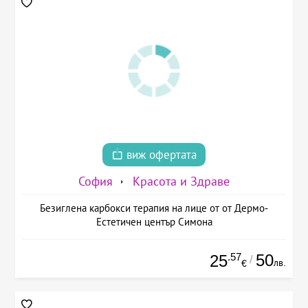
виж офертата
София
Красота и Здраве
Безиглена карбокси терапия на лице от от Дермо-
Естетичен център Симона
.57
50
25
/
лв.
€