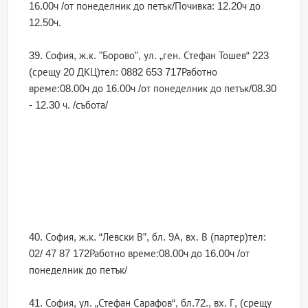
16.00ч /от понеделник до петък/Почивка: 12.20ч до
12.50ч.
39. София, ж.к. "Борово", ул. „ген. Стефан Тошев“ 223
(срещу 20 ДКЦ)тел: 0882 653 717Работно
време:08.00ч до 16.00ч /от понеделник до петък/08.30
- 12.30 ч. /събота/
40. София, ж.к. “Левски В”, бл. 9А, вх. В (партер)тел:
02/ 47 87 172Работно време:08.00ч до 16.00ч /от
понеделник до петък/
41. София, ул. „Стефан Сарафов“, бл.72., вх. Г, (срещу