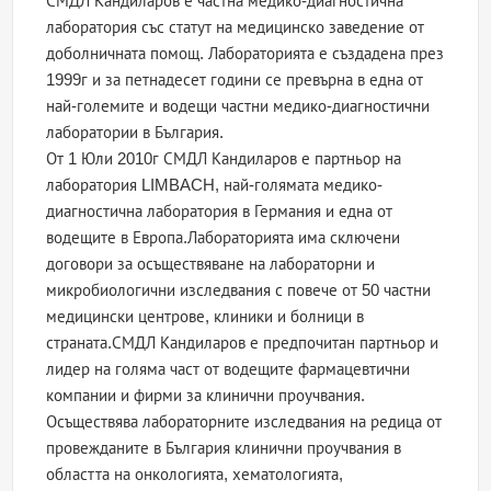
СМДЛ Кандиларов е частна медико-диагностична
лаборатория със статут на медицинско заведение от
доболничната помощ. Лабораторията е създадена през
1999г и за петнадесет години се превърна в една от
най-големите и водещи частни медико-диагностични
лаборатории в България.
От 1 Юли 2010г СМДЛ Кандиларов е партньор на
лаборатория LIMBACH, най-голямата медико-
диагностична лаборатория в Германия и една от
водещите в Европа.Лабораторията има сключени
договори за осъществяване на лабораторни и
микробиологични изследвания с повече от 50 частни
медицински центрове, клиники и болници в
страната.СМДЛ Кандиларов е предпочитан партньор и
лидер на голяма част от водещите фармацевтични
компании и фирми за клинични проучвания.
Осъществява лабораторните изследвания на редица от
провежданите в България клинични проучвания в
областта на онкологията, хематологията,