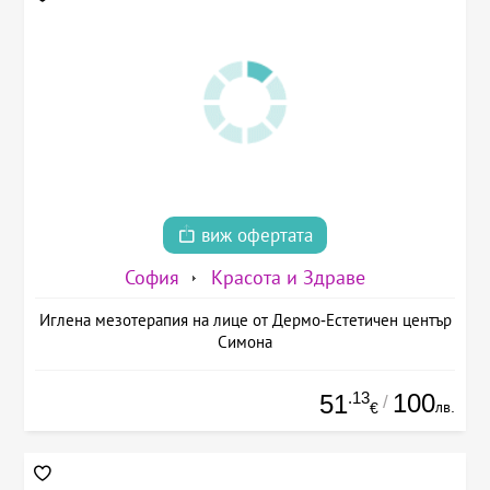
виж офертата
София
Красота и Здраве
Иглена мезотерапия на лице от Дермо-Естетичен център
Симона
.13
100
51
/
лв.
€