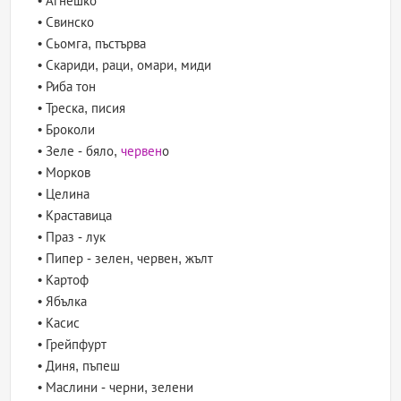
• Агнешко
• Свинско
• Сьомга, пъстърва
• Скариди, раци, омари, миди
• Риба тон
• Треска, писия
• Броколи
• Зеле - бяло,
червен
о
• Морков
• Целина
• Краставица
• Праз - лук
• Пипер - зелен, червен, жълт
• Картоф
• Ябълка
• Касис
• Грейпфурт
• Диня, пъпеш
• Маслини - черни, зелени