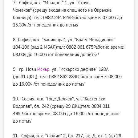
7. София, ж.к. "Младост" 1, ул. "Стоян
Чомаков“ (срещу входа на спешното на Окръжна
болница), тел: 0882 244 828Работно време: 07.30ч до
15.30ч /от понеделник до петък/
8. София, ж.к. “Банишора”, ул. “Братя Миладинови”
104-106 (зад 2 МБАЛ)тел: 0882 861 675Работно време:
08.00ч до 16.00ч /от понеделник до петък/
9. гр. Нови
Искър
, ул. "Искърско дефиле" 120А
(до 31 ДКЦ), тел: 0882 862 234Работно време: 08.00ч
до 16.00ч /от понеделник до петък/
10. София, ж.к. “Гоце Делчев”, ул. “Костенски
Водопад”, бл. 242 (срещу 29 ДКЦ)тел: 0884 011
499Работно време: 08.00ч до 16.00ч /от понеделник
до петък/
11. София, ж.к. “Люлин” 2, бл. 217, вх. Д, ет. 1 (до 26