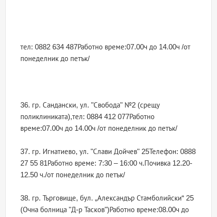
тел: 0882 634 487Работно време:07.00ч до 14.00ч /от
понеделник до петък/
36. гр. Сандански, ул. "Свобода" №2 (срещу
поликлиниката),тел: 0884 412 077Работно
време:07.00ч до 14.00ч /от понеделник до петък/
37. гр. Игнатиево, ул. "Слави Дойчев" 25Телефон: 0888
27 55 81Работно време: 7:30 – 16:00 ч.Почивка 12.20-
12.50 ч./от понеделник до петък/
38. гр. Търговище, бул. „Александър Стамболийски“ 25
(Очна болница "Д-р Тасков")Работно време:08.00ч до