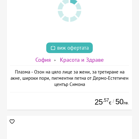
виж офертата
София
Красота и Здраве
Плазма - Озон на цяло лице за жени, за третиране на
акне, широки пори, пигментни петна от Дермо-Естетичен
център Симона
.57
50
25
/
лв.
€