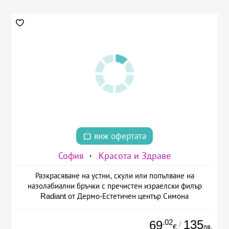
виж офертата
София
Красота и Здраве
Разкрасяване на устни, скули или попълване на
назолабиални бръчки с пречистен израелски филър
Radiant от Дермо-Естетичен център Симона
.02
135
69
/
лв.
€