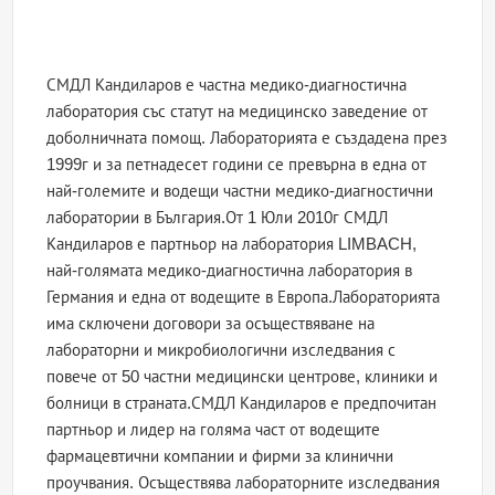
СМДЛ Кандиларов е частна медико-диагностична
лаборатория със статут на медицинско заведение от
доболничната помощ. Лабораторията е създадена през
1999г и за петнадесет години се превърна в една от
най-големите и водещи частни медико-диагностични
лаборатории в България.От 1 Юли 2010г СМДЛ
Кандиларов е партньор на лаборатория LIMBACH,
най-голямата медико-диагностична лаборатория в
Германия и една от водещите в Европа.Лабораторията
има сключени договори за осъществяване на
лабораторни и микробиологични изследвания с
повече от 50 частни медицински центрове, клиники и
болници в страната.СМДЛ Кандиларов е предпочитан
партньор и лидер на голяма част от водещите
фармацевтични компании и фирми за клинични
проучвания. Осъществява лабораторните изследвания