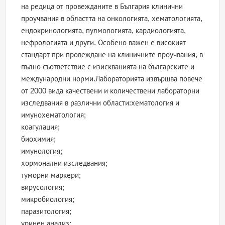
на редица от провежданите в България клинични
проучвания в областта на онкологията, хематологията,
ендокринологията, пулмологията, кардиологията,
нефрологията и други. Особено важен е високият
стандарт при провеждане на клиничните проучвания, в
пълно съответствие с изискванията на българските и
международни норми.Лабораторията извършва повече
от 2000 вида качествени и количествени лабораторни
изследвания в различни области:хематология и
имунохематология;
коагулация;
биохимия;
имунология;
хормонални изследвания;
туморни маркери;
вирусология;
микробиология;
паразитология;
уринен анализ;