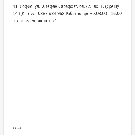
41. София, ул. „Стефан Сарафов“, бл.72., вх. Г, (срещу
14 ДКЦ)тел. 0887 934 953,Работно време:08.00 - 16.00
ч. /понеделник-петък/
*****