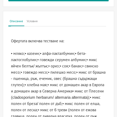
Описание
Условия
Офертата включва тестване на:
• мляко;• казеин;• алфа-лакталбумин;• бета-
лактоглобулин;• говежди серумен албумин;• микс
яйчен белтък/ жълтък;• ориз;• соя;• банан;• свинско
месо;• говеждо месо;• пилешко месо;• микс от брашна
- пшеница, ръж, ечемик, овес (брашна съдържащи
глутен);• хлебна мая;• микс от домашен акар в Европа
и домашен акар в Северна Америка• микс от Плесени
(cladosporium herbarum/ altemaria altermata);• микс
полен от бреза/ полен от дъб;• микс полен от елша,
полен от леска;• микс от 6 треви (полен от ежова
главица, полен от ливадна власатка, полен от ръж,