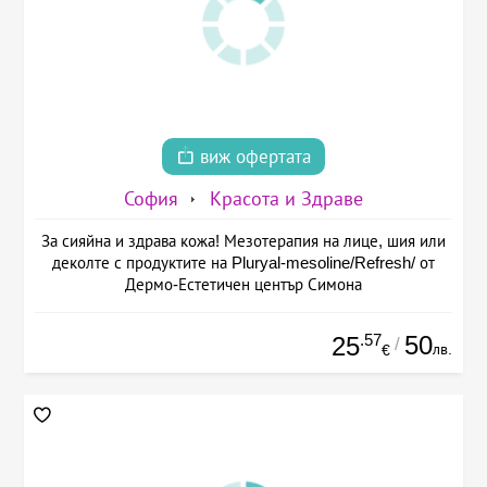
виж офертата
София
Красота и Здраве
За сияйна и здрава кожа! Мезотерапия на лице, шия или
деколте с продуктите на Pluryal-mesoline/Refresh/ от
Дермо-Естетичен център Симона
.57
50
25
/
лв.
€