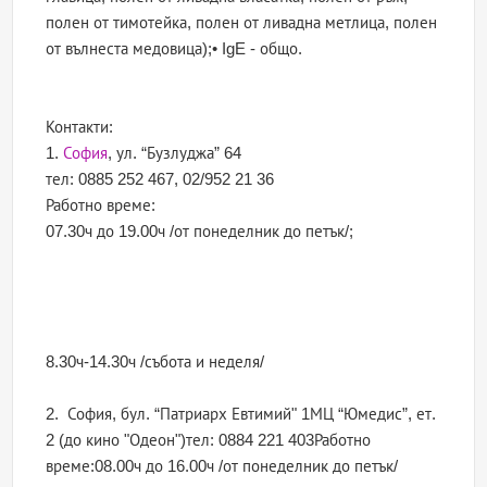
полен от тимотейка, полен от ливадна метлица, полен
от вълнеста медовица);• IgE - общо.
Контакти:
1.
София
, ул. “Бузлуджа” 64
тел: 0885 252 467, 02/952 21 36
Работно време:
07.30ч до 19.00ч /от понеделник до петък/;
8.30ч-14.30ч /събота и неделя/
2. София, бул. “Патриарх Евтимий" 1МЦ “Юмедис”, ет.
2 (до кино "Одеон")тел: 0884 221 403Работно
време:08.00ч до 16.00ч /от понеделник до петък/