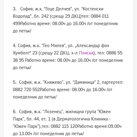
3. София, ж.к. “Гоце Делчев”, ул. “Костенски
Водопад”, бл. 242 (срещу 29 ДКЦ)тел: 0884 011
499Работно време: 08.00ч до 16.00ч /от понеделник
до петък/
4. София, ж.к. "Гео Милев", ул. „Александър фон
Хумболт“ 23 (срещу 22 ДКЦ, х-л
Плиска
), тел: 0886 55
38 95 Работно време: 08.00ч до 16.00ч /от понеделник
до петък/
5. София, ж.к. "Княжево", ул. “Дамяница” 2, партертел:
0882 720 552Работно време: 08.00ч до 16.00ч /от
понеделник до петък/
6. София, ж.к. "Лозенец", жилищна група "Южен
Парк", бл. 44, ет. 1 (в Дерматологична Клиника -
"Южен Парк"),тел: 0882 115 120Работно време:09.00ч
до 13.00ч /от понеделник до петък/