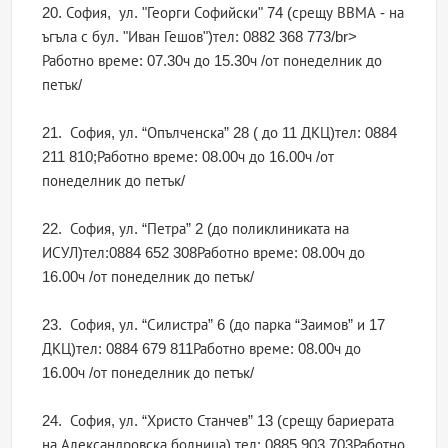
20. София, ул. "Георги Софийски" 74 (срещу ВВМА - на
ъгъла с бул. "Иван Гешов")тел: 0882 368 773/br>
Работно време: 07.30ч до 15.30ч /от понеделник до
петък/
21. София, ул. “Опълченска” 28 ( до 11 ДКЦ)тел: 0884
211 810;Работно време: 08.00ч до 16.00ч /от
понеделник до петък/
22. София, ул. “Петра” 2 (до поликлиниката на
ИСУЛ)тел:0884 652 308Работно време: 08.00ч до
16.00ч /от понеделник до петък/
23. София, ул. “Силистра” 6 (до парка “Заимов” и 17
ДКЦ)тел: 0884 679 811Работно време: 08.00ч до
16.00ч /от понеделник до петък/
24. София, ул. “Христо Станчев” 13 (срещу бариерата
на Александровска болница) тел: 0885 903 703Работно