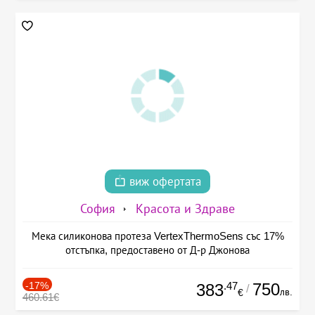
виж офертата
София
Красота и Здраве
Мека силиконова протеза VertexThermoSens със 17%
отстъпка, предоставено от Д-р Джонова
-17%
.47
750
383
/
лв.
€
460.61€