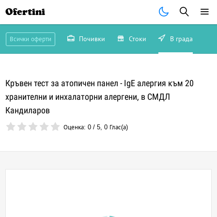
Ofertini
Почивки
Стоки
В града
Всички оферти
Кръвен тест за атопичен панел - IgE алергия към 20
хранителни и инхалаторни алергени, в СМДЛ
Кандиларов
Оценка:
0
/
5
,
0
Глас(а)