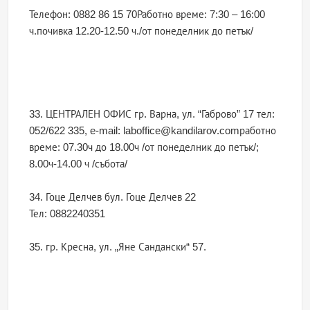
Телефон: 0882 86 15 70Работно време: 7:30 – 16:00
ч.почивка 12.20-12.50 ч./от понеделник до петък/
33. ЦЕНТРАЛЕН ОФИС гр. Варна, ул. “Габрово” 17 тел:
052/622 335, e-mail: laboffice@kandilarov.comработно
време: 07.30ч до 18.00ч /от понеделник до петък/;
8.00ч-14.00 ч /събота/
34. Гоце Делчев бул. Гоце Делчев 22
Тел: 0882240351
35. гр. Кресна, ул. „Яне Сандански“ 57.