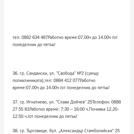
тел: 0882 634 487Работно време:07.00ч до 14.00ч /от
понеделник до петък/
36. гр. Сандански, ул. "Свобода" №2 (срещу
поликлиниката),тел: 0884 412 077Работно
време:07.00ч до 14.00ч /от понеделник до петък/
37. гр. Игнатиево, ул. "Слави Дойчев" 25Телефон: 0888
27 55 81Работно време: 7:30 – 16:00 ч.Почивка 12.20-
12.50 ч./от понеделник до петък/
38. гр. Търговище, бул. „Александър Стамболийски“ 25