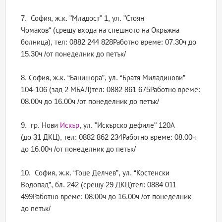
7. София, ж.к. "Младост" 1, ул. "Стоян
Чомаков“ (срещу входа на спешното на Окръжна
болница), тел: 0882 244 828Работно време: 07.30ч до
15.30ч /от понеделник до петък/
8. София, ж.к. “Банишора”, ул. “Братя Миладинови”
104-106 (зад 2 МБАЛ)тел: 0882 861 675Работно време:
08.00ч до 16.00ч /от понеделник до петък/
9. гр. Нови
Искър
, ул. "Искърско дефиле" 120А
(до 31 ДКЦ), тел: 0882 862 234Работно време: 08.00ч
до 16.00ч /от понеделник до петък/
10. София, ж.к. “Гоце Делчев”, ул. “Костенски
Водопад”, бл. 242 (срещу 29 ДКЦ)тел: 0884 011
499Работно време: 08.00ч до 16.00ч /от понеделник
до петък/