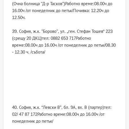
(Очна болница "Д-р Тасков")Работно време:08.00ч до
16.00ч /от понеделник до петък/Почивка: 12.20ч до
12.50ч.
39. София, ж.к. "Борово", ул. „ген. Стефан Тошев“ 223
(срещу 20 ДКЦ)тел: 0882 653 717Работно
време:08.00ч до 16.00ч /от понеделник до петък/08.30
- 12.30 ч. /събота/
40. София, ж.к. “Левски В”, бл. 9А, вх. В (партер)тел:
02/ 47 87 172Работно време:08.00ч до 16.00ч /от
понеделник до петък/