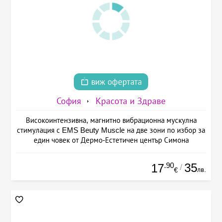
виж офертата
София
Красота и Здраве
Високоинтензивна, магнитно вибрационна мускулна
стимулация с EMS Beuty Musclе на две зони по избор за
един човек от Дермо-Естетичен център Симона
.90
35
17
/
лв.
€