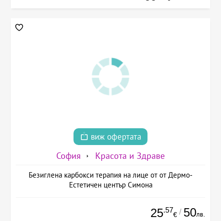
виж офертата
София
Красота и Здраве
Безиглена карбокси терапия на лице от от Дермо-
Естетичен център Симона
.57
50
25
/
лв.
€