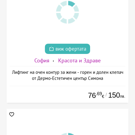
виж офертата
София
Красота и Здраве
Лифтинг на очен контур за жени - горен и долен клепач
от Дермо-Естетичен център Симона
.69
150
76
/
лв.
€