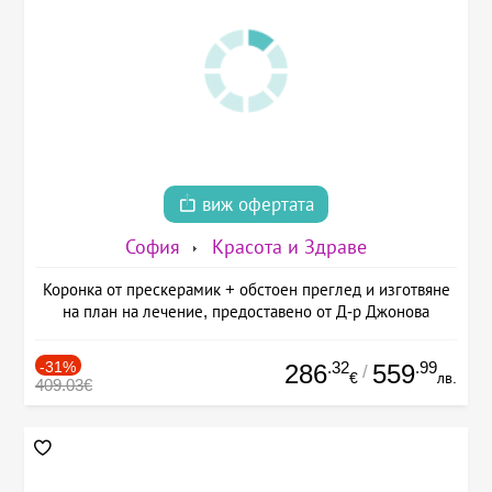
виж офертата
София
Красота и Здраве
Коронка от прескерамик + обстоен преглед и изготвяне
на план на лечение, предоставено от Д-р Джонова
-31%
.32
.99
286
559
/
€
лв.
409.03€