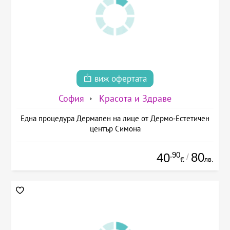
виж офертата
София
Красота и Здраве
Една процедура Дермапен на лице от Дермо-Естетичен
център Симона
.90
80
40
/
лв.
€