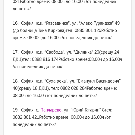
021Работно време: 08.00ч до 16.00ч /от понеделник
до петък/
16. София, ж.к. “Разсадника”, ул. “Алеко Туранджа” 49
(до болница Тина Киркова)тел: 0885 901 129Работно
време: 08.00ч до 16.00ч /от понеделник до петък/
17. София, ж.к. “Свобода”, ул. ”Дилянка” 20(срещу 24
ДКЦ)тел: 0888 816 174Работно време:08.00ч до 16.00ч
/от понеделник до петък/
18. София, ж.к. “Суха река”, ул. "Емануил Васкидович"
40(срещу 18 ДКЦ), тел: 0882 028 284Работно време:
08.00ч до 16.00ч /от понеделник до петък/
19. София, с.
Панчарево
, ул. "Юрий Гагарин" 8тел:
0882 861 421Работно време: 08.00ч до 16.00ч /от
понеделник до петък/