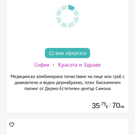
виж офертата
София
Красота и Здраве
Медицинско комбинирано почистване на лице или гръб с
диамантено и водно дермабразио, плюс биохимичен
пилинг от Дермо-Естетичен център Симона
.79
70
35
/
лв.
€