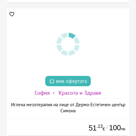
виж офертата
София
Красота и Здраве
Иглена мезотерапия на лице от Дермо-Естетичен център
Симона
.13
100
51
/
лв.
€