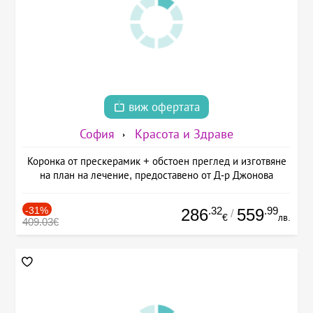
виж офертата
София
Красота и Здраве
Коронка от прескерамик + обстоен преглед и изготвяне
на план на лечение, предоставено от Д-р Джонова
-31%
.32
.99
286
559
/
€
лв.
409.03€