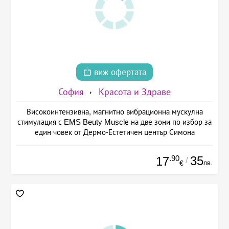
виж офертата
София
Красота и Здраве
Високоинтензивна, магнитно вибрационна мускулна
стимулация с EMS Beuty Musclе на две зони по избор за
един човек от Дермо-Естетичен център Симона
.90
35
17
/
лв.
€