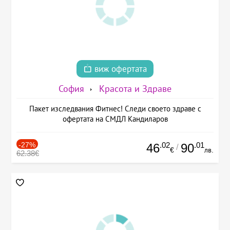
виж офертата
София
Красота и Здраве
Пакет изследвания Фитнес! Следи своето здраве с
офертата на СМДЛ Кандиларов
-27%
.02
.01
46
90
/
€
лв.
62.38€