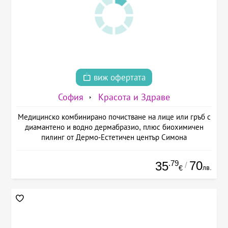
виж офертата
София
Красота и Здраве
Медицинско комбинирано почистване на лице или гръб с
диамантено и водно дермабразио, плюс биохимичен
пилинг от Дермо-Естетичен център Симона
.79
70
35
/
лв.
€