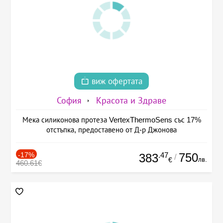
виж офертата
София
Красота и Здраве
Мека силиконова протеза VertexThermoSens със 17%
отстъпка, предоставено от Д-р Джонова
-17%
.47
750
383
/
лв.
€
460.61€