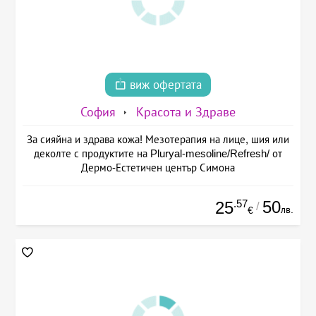
виж офертата
София
Красота и Здраве
За сияйна и здрава кожа! Мезотерапия на лице, шия или
деколте с продуктите на Pluryal-mesoline/Refresh/ от
Дермо-Естетичен център Симона
.57
50
25
/
лв.
€