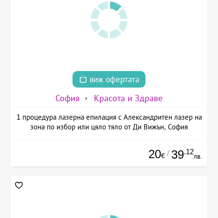
виж офертата
София
Красота и Здраве
1 процедура лазерна епилация с Александритен лазер на
зона по избор или цяло тяло от Ди Вижън, София
20
.12
39
/
€
лв.