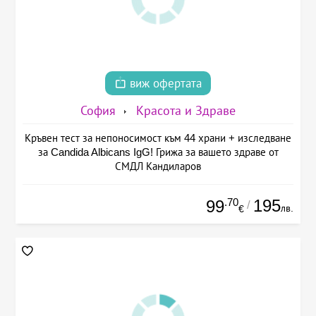
виж офертата
София
Красота и Здраве
Кръвен тест за непоносимост към 44 храни + изследване
за Candida Albicans IgG! Грижа за вашето здраве от
СМДЛ Кандиларов
.70
195
99
/
лв.
€