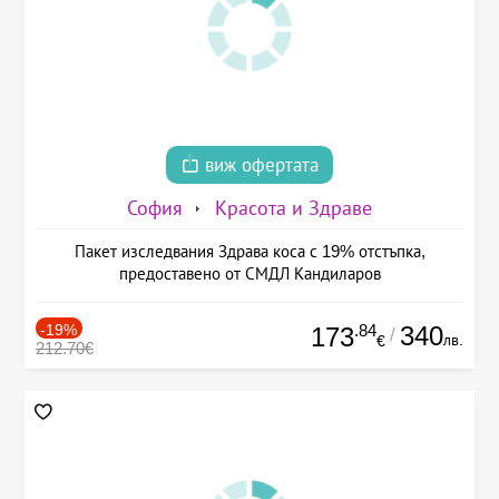
виж офертата
София
Красота и Здраве
Пакет изследвания Здрава коса с 19% отстъпка,
предоставено от СМДЛ Кандиларов
-19%
.84
340
173
/
лв.
€
212.70€