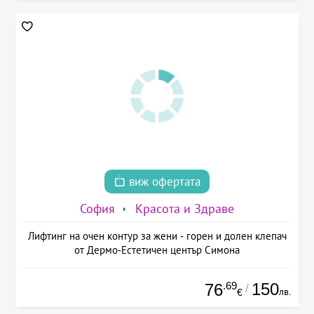
виж офертата
София
Красота и Здраве
Лифтинг на очен контур за жени - горен и долен клепач
от Дермо-Естетичен център Симона
.69
150
76
/
лв.
€