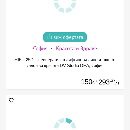
виж офертата
София
Красота и Здраве
HIFU 25D – неоперативен лифтинг за лице и тяло от
салон за красота DV Studio DEA, София
150
.37
293
/
€
лв.