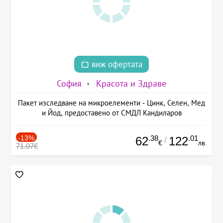
виж офертата
София
Красота и Здраве
Пакет изследване на микроелементи - Цинк, Селен, Мед
и Йод, предоставено от СМДЛ Кандиларов
-13%
.38
.01
62
122
/
€
лв.
71.07€