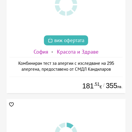
виж офертата
София
Красота и Здраве
Комбиниран тест за алергии с изследване на 295
алергена, предоставено от СМДЛ Кандиларов
.51
355
181
/
лв.
€