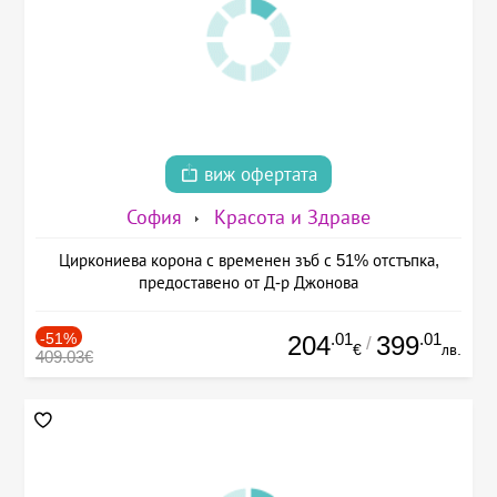
виж офертата
София
Красота и Здраве
Циркониева корона с временен зъб с 51% отстъпка,
предоставено от Д-р Джонова
-51%
.01
.01
204
399
/
€
лв.
409.03€