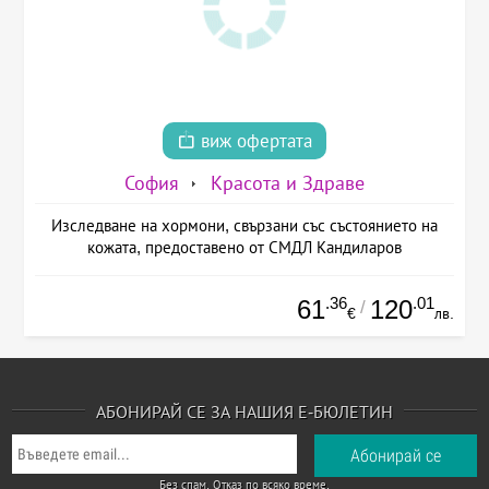
виж офертата
София
Красота и Здраве
Изследване на хормони, свързани със състоянието на
кожата, предоставено от СМДЛ Кандиларов
.36
.01
61
120
/
€
лв.
АБОНИРАЙ СЕ ЗА НАШИЯ Е-БЮЛЕТИН
Без спам. Отказ по всяко време.