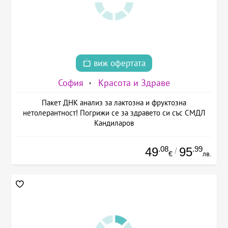
виж офертата
София
Красота и Здраве
Пакет ДНК анализ за лактозна и фруктозна
нетолерантност! Погрижи се за здравето си със СМДЛ
Кандиларов
.08
.99
49
95
/
€
лв.