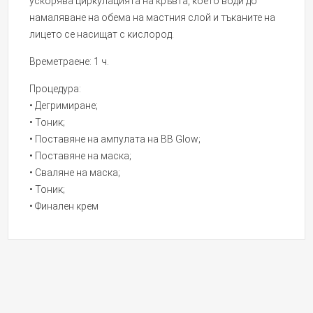
ускорява циркулацията на кръвта, което води до
намаляване на обема на мастния слой и тъканите на
лицето се насищат с кислород.
Времетраене: 1 ч.
Процедура:
• Дегримиране;
• Тоник;
• Поставяне на ампулата на BB Glow;
• Поставяне на маска;
• Сваляне на маска;
• Тоник;
• Финален крем