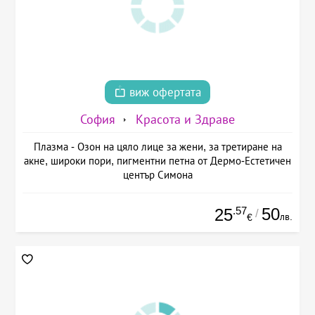
виж офертата
София
Красота и Здраве
Плазма - Озон на цяло лице за жени, за третиране на
акне, широки пори, пигментни петна от Дермо-Естетичен
център Симона
.57
50
25
/
лв.
€