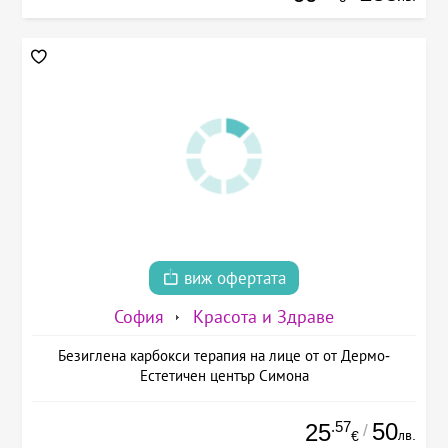
виж офертата
София
Красота и Здраве
Безиглена карбокси терапия на лице от от Дермо-
Естетичен център Симона
.57
50
25
/
лв.
€