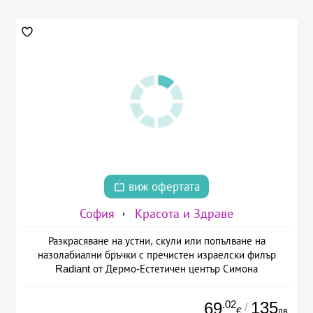
виж офертата
София
Красота и Здраве
Разкрасяване на устни, скули или попълване на
назолабиални бръчки с пречистен израелски филър
Radiant от Дермо-Естетичен център Симона
.02
135
69
/
лв.
€