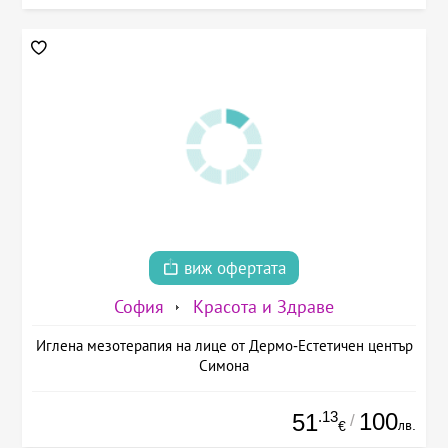
виж офертата
София
Красота и Здраве
Иглена мезотерапия на лице от Дермо-Естетичен център
Симона
.13
100
51
/
лв.
€