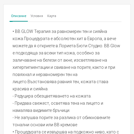
Описание
Условия
Карта
• BB GLOW Терапия за равномерен тен и сияйна
кожа.Процедурата е абсолютен хит в Европа, а вече
можете да я откриете в Лориета Бюти Студио. BB Glow
е подходяща за всеки тип кожа, особено за
заличаване на белези от акне, изсветляване на
хиперпигментации и свиване на порите, както и при
повяхнал и неравномерен тен на
лицето.Възстановява равния тен, кожата става
красива и сияйна.
- Редуцира обезцветяването на кожата.
- Придава свежест, осветява тена на лицето и
намалява видимите бръчици.
- Не запушва порите за разлика от обикновените
тонални основи или BB кремове
• Процедурата се извършва на подкожно ниво, като с