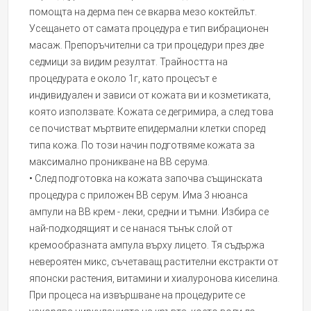
помощта на дерма пен се вкарва мезо коктейлът.
Усещането от самата процедура е тип вибрационен
масаж. Препоръчителни са три процедури през две
седмици за видим резултат. Трайността на
процедурата е около 1г, като процесът е
индивидуален и зависи от кожата ви и козметиката,
която използвате. Кожата се дегримира, а след това
се почистват мъртвите епидермални клетки според
типа кожа. По този начин подготвяме кожата за
максимално проникване на BB серума.
• След подготовка на кожата започва същинската
процедура с приложен BB серум. Има 3 нюанса
ампули на BB крем - леки, средни и тъмни. Избира се
най-подходящият и се нанася тънък слой от
кремообразната ампула върху лицето. Тя съдържа
невероятен микс, съчетаващ растителни екстракти от
японски растения, витамини и хиалуронова киселина.
При процеса на извършване на процедурите се