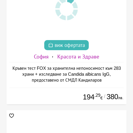
виж офертата
София
Красота и Здраве
Кръвен тест FOX за хранителна непоносимост към 283
храни + изследване за Candida albicans IgG,
предоставено от СМДЛ Кандиларов
.29
380
194
/
лв.
€