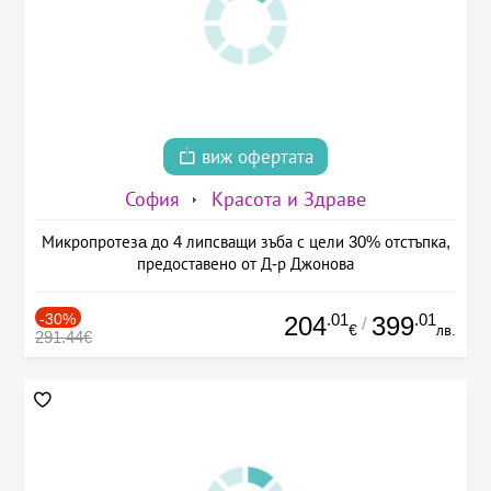
виж офертата
София
Красота и Здраве
Микропротезa до 4 липсващи зъба с цели 30% отстъпка,
предоставено от Д-р Джонова
-30%
.01
.01
204
399
/
€
лв.
291.44€