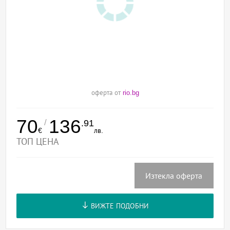
оферта от
rio.bg
70
136
/
.91
€
лв.
ТОП ЦЕНА
Изтекла оферта
ВИЖТЕ ПОДОБНИ