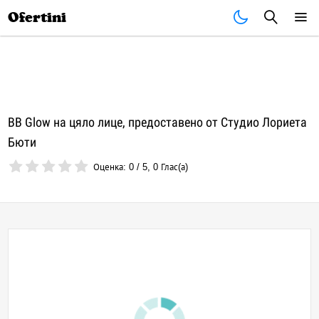
Почивки
Стоки
В града
Всички оферти
Ofertini
BB Glow на цяло лице, предоставено от Студио Лориета
Бюти
Оценка:
0
/
5
,
0
Глас(а)