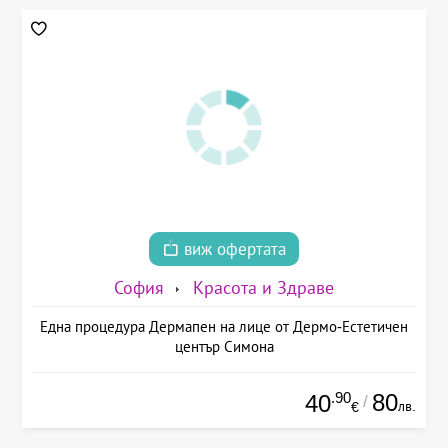
виж офертата
София
Красота и Здраве
Една процедура Дермапен на лице от Дермо-Естетичен
център Симона
.90
80
40
/
лв.
€