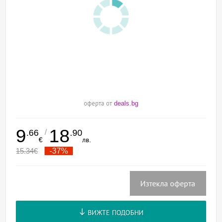
оферта от
deals.bg
9
18
/
.66
.90
€
лв.
15.34
€
-37%
Изтекла оферта
ВИЖТЕ ПОДОБНИ