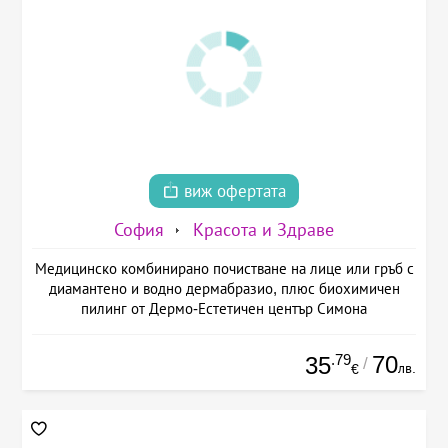
виж офертата
София
Красота и Здраве
Медицинско комбинирано почистване на лице или гръб с
диамантено и водно дермабразио, плюс биохимичен
пилинг от Дермо-Естетичен център Симона
.79
70
35
/
лв.
€