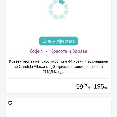
виж офертата
София
Красота и Здраве
Кръвен тест за непоносимост към 44 храни + изследване
за Candida Albicans IgG! Грижа за вашето здраве от
СМДЛ Кандиларов
.70
195
99
/
лв.
€