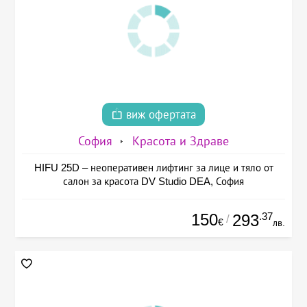
виж офертата
София
Красота и Здраве
HIFU 25D – неоперативен лифтинг за лице и тяло от
салон за красота DV Studio DEA, София
150
.37
293
/
€
лв.