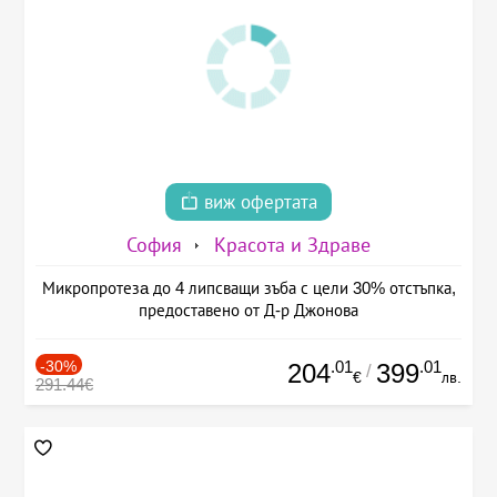
виж офертата
София
Красота и Здраве
Микропротезa до 4 липсващи зъба с цели 30% отстъпка,
предоставено от Д-р Джонова
-30%
.01
.01
204
399
/
€
лв.
291.44€