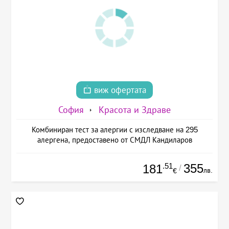
виж офертата
София
Красота и Здраве
Комбиниран тест за алергии с изследване на 295
алергена, предоставено от СМДЛ Кандиларов
.51
355
181
/
лв.
€