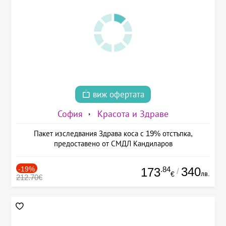
виж офертата
София
Красота и Здраве
Пакет изследвания Здрава коса с 19% отстъпка,
предоставено от СМДЛ Кандиларов
-19%
.84
340
173
/
лв.
€
212.70€