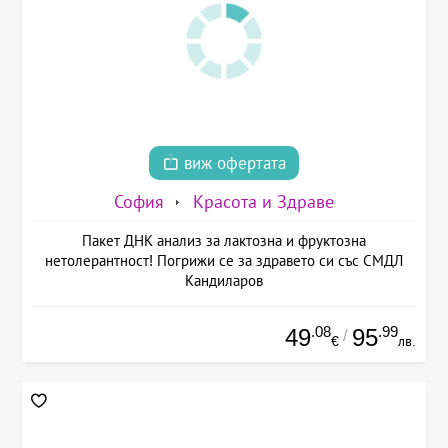
виж офертата
София
Красота и Здраве
Пакет ДНК анализ за лактозна и фруктозна
нетолерантност! Погрижи се за здравето си със СМДЛ
Кандиларов
.08
.99
49
95
/
€
лв.