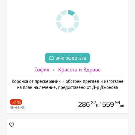
виж офертата
София
Красота и Здраве
Коронка от прескерамик + обстоен преглед и изготвяне
на план на лечение, предоставено от Д-р Джонова
-31%
.32
.99
286
559
/
€
лв.
409.03€