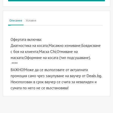
Описание
Условия
Офертата включва:
Диагностика на косата;Масажно измиване;Боядисване
с боя на клиента;Маска Chi;Отмиване на
маската;Оформяне на косата (тип подсушаване).
****
ВАЖНО!Може да се възползвате от актуалната
промоция само чрез закупуване на ваучер от Deals.bg.
Неизползван в срок ваучер се счита за невалиден и
сумата по него не се възстановява!