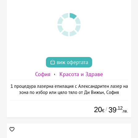
виж офертата
София
Красота и Здраве
1 процедура лазерна епилация с Александритен лазер на
зона по избор или цяло тяло от Ди Вижън, София
20
.12
39
/
€
лв.