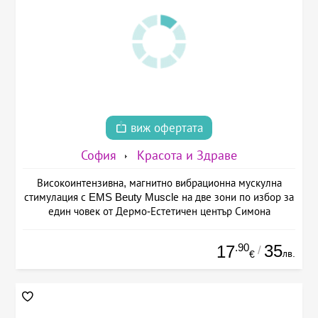
виж офертата
София
Красота и Здраве
Високоинтензивна, магнитно вибрационна мускулна
стимулация с EMS Beuty Musclе на две зони по избор за
един човек от Дермо-Естетичен център Симона
.90
35
17
/
лв.
€