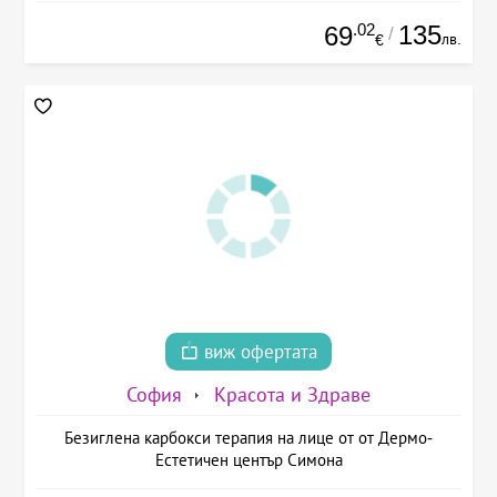
.02
135
69
/
лв.
€
виж офертата
София
Красота и Здраве
Безиглена карбокси терапия на лице от от Дермо-
Естетичен център Симона