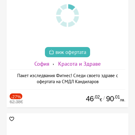
виж офертата
София
Красота и Здраве
Пакет изследвания Фитнес! Следи своето здраве с
офертата на СМДЛ Кандиларов
-27%
.02
.01
46
90
/
€
лв.
62.38€