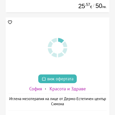
.57
50
25
/
лв.
€
виж офертата
София
Красота и Здраве
Иглена мезотерапия на лице от Дермо-Естетичен център
Симона