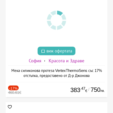
виж офертата
София
Красота и Здраве
Мека силиконова протеза VertexThermoSens със 17%
отстъпка, предоставено от Д-р Джонова
-17%
.47
750
383
/
лв.
€
460.61€