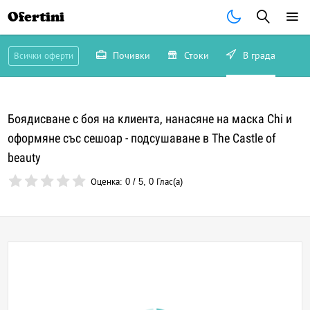
Ofertini
Почивки
Стоки
В града
Всички оферти
Боядисване с боя на клиента, нанасяне на маска Chi и
оформяне със сешоар - подсушаване в The Castle of
beauty
Оценка:
0
/
5
,
0
Глас(а)