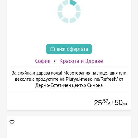
виж офертата
София
Красота и Здраве
За сияйна и здрава кожа! Мезотерапия на лице, шия или
деколте с продуктите на Pluryal-mesoline/Refresh/ от
Дермо-Естетичен център Симона
.57
50
25
/
лв.
€