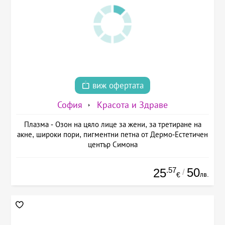
виж офертата
София
Красота и Здраве
Плазма - Озон на цяло лице за жени, за третиране на
акне, широки пори, пигментни петна от Дермо-Естетичен
център Симона
.57
50
25
/
лв.
€