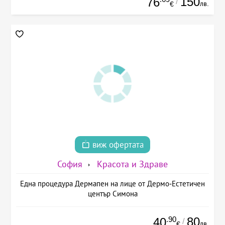
150
76
/
лв.
€
виж офертата
София
Красота и Здраве
Една процедура Дермапен на лице от Дермо-Естетичен
център Симона
.90
80
40
/
лв.
€