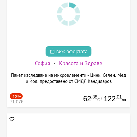
виж офертата
София
Красота и Здраве
Пакет изследване на микроелементи - Цинк, Селен, Мед
и Йод, предоставено от СМДЛ Кандиларов
-13%
.38
.01
62
122
/
€
лв.
71.07€