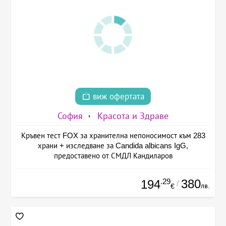
виж офертата
София
Красота и Здраве
Кръвен тест FOX за хранителна непоносимост към 283
храни + изследване за Candida albicans IgG,
предоставено от СМДЛ Кандиларов
.29
380
194
/
лв.
€