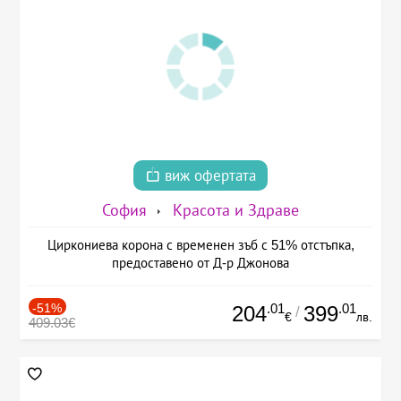
виж офертата
София
Красота и Здраве
Циркониева корона с временен зъб с 51% отстъпка,
предоставено от Д-р Джонова
-51%
.01
.01
204
399
/
€
лв.
409.03€