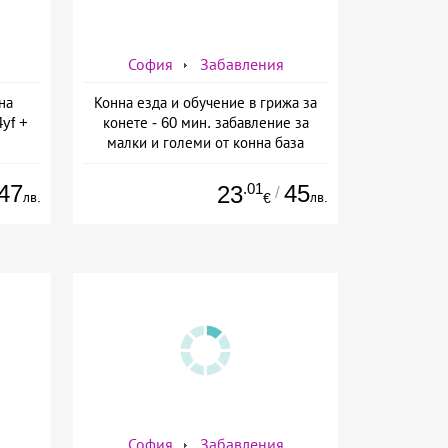
София
Забавления
на
Конна езда и обучение в грижа за
yf +
конете - 60 мин. забавление за
малки и големи от конна база
 от
Ласкар, София
ин
47
.01
45
23
/
лв.
лв.
€
София
Забавления