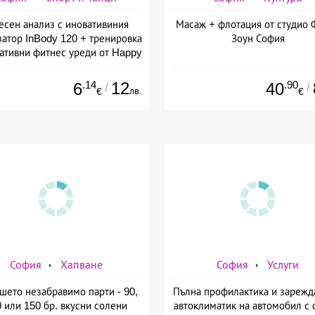
есен анализ с иновативиния
Масаж + флотация от студио 
затор InBody 120 + тренировка
Зоун София
вативни фитнес уреди от Happy
ife - slim &amp; shape club
.14
12
.90
6
40
/
/
лв.
€
€
София
Хапване
София
Услуги
шето незабравимо парти - 90,
Пълна профилактика и зарежд
 или 150 бр. вкусни солени
автоклиматик на автомобил с