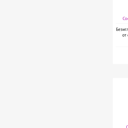
Со
Безиг
от