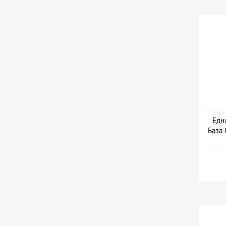
Едн
База 