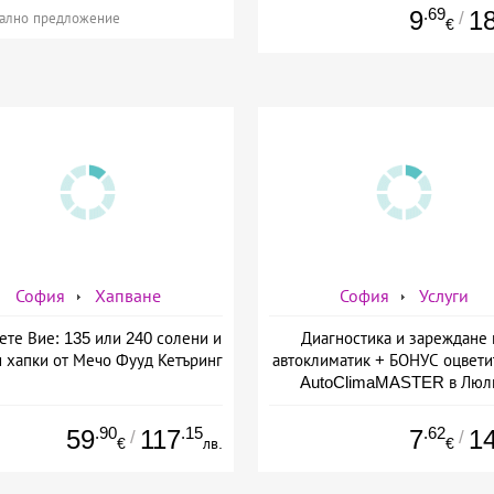
.69
9
1
/
ално предложение
€
София
Хапване
София
Услуги
ете Вие: 135 или 240 солени и
Диагностика и зареждане 
и хапки от Мечо Фууд Кетъринг
автоклиматик + БОНУС оцвети
AutoClimaMASTER в Люл
.90
.15
.62
59
117
7
1
/
/
€
лв.
€