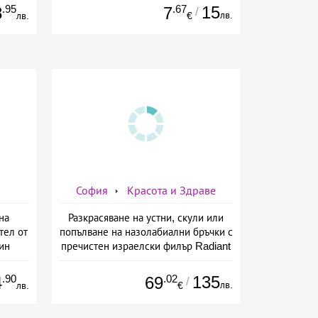
.95
.67
15
8
7
/
лв.
лв.
€
София
Красота и Здраве
на
Разкрасяване на устни, скули или
тел от
попълване на назолабиални бръчки с
ин
пречистен израелски филър Radiant
от Дермо-Естетичен център Симона
.90
.02
135
4
69
/
лв.
лв.
€