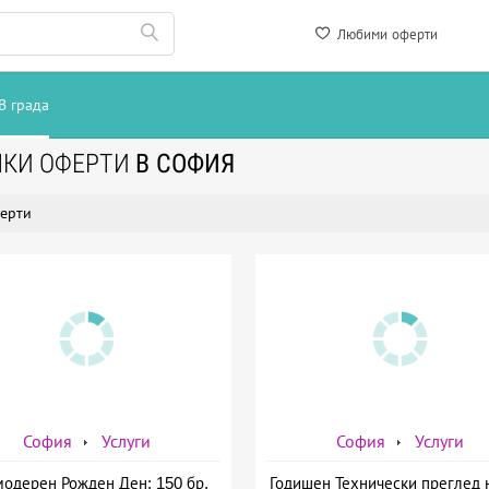
Любими оферти
В града
ЧКИ ОФЕРТИ
В СОФИЯ
ерти
София
Услуги
София
Услуги
модерен Рожден Ден: 150 бр.
Годишен Технически преглед 