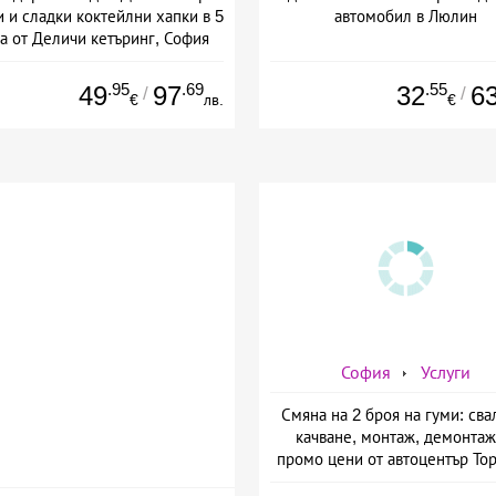
 и сладки коктейлни хапки в 5
автомобил в Люлин
а от Деличи кетъринг, София
.95
.69
.55
49
97
32
6
/
/
€
лв.
€
София
Услуги
Смяна на 2 броя на гуми: сва
качване, монтаж, демонтаж
промо цени от автоцентър То
ул. Опълченска №15