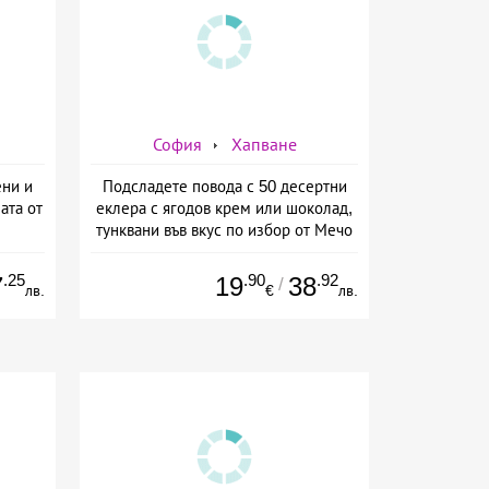
София
Хапване
ени и
Подсладете повода с 50 десертни
ата от
еклера с ягодов крем или шоколад,
тунквани във вкус по избор от Мечо
Фууд Кетъринг
.25
.90
.92
7
19
38
/
лв.
€
лв.