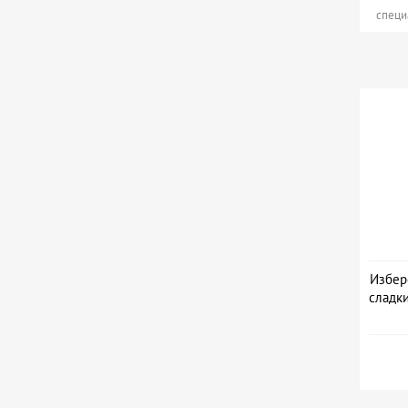
специ
Избер
сладк