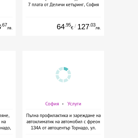
7 плата от Деличи кетъринг, София
.67
.95
.03
3
64
127
/
лв.
€
лв.
София
Услуги
ляне,
Пълна профилактика и зареждане на
 на
автоклиматик на автомобил с фреон
рнадо,
134А от автоцентър Торнадо, ул.
Опълченска №15