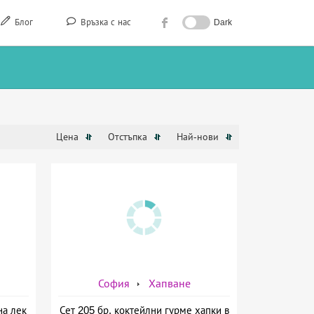
Блог
Връзка с нас
Dark
Цена
Отстъпка
Най-нови
София
Хапване
на лек
Сет 205 бр. коктейлни гурме хапки в