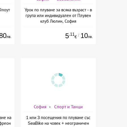
Флоут
Урок по плуване за всяка възраст - в
група или индивидуален от Плувен
клуб Люлин, София
80
.11
10
5
/
лв.
лв.
€
София
Спорт и Танци
ане на
1 или 3 посещения по плуване със
 фреон
SeaBike на човек + неограничен