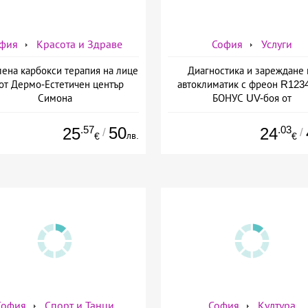
фия
Красота и Здраве
София
Услуги
лена карбокси терапия на лице
Диагностика и зареждане 
 от Дермо-Естетичен център
автоклиматик с фреон R1234
Симона
БОНУС UV-боя от
AutoClimaMASTER в Люлин
AutoClimaMASTER в Люл
.57
50
.03
25
24
/
/
лв.
€
€
София
Спорт и Танци
София
Култура