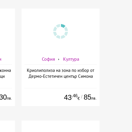
и
София
Култура
 конна
Криолиполиза на зона по избор от
вци
Дермо-Естетичен център Симона
30
.46
85
43
/
лв.
лв.
€