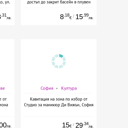
о, ул.
достъп до закрит басейн в плувен
басейн Диана, София
.31
.18
.99
8
8
15
/
лв.
€
лв.
аве
София
Култура
е от
Кавитация на зона по избор от
мона
Студио за маникюр Ди Вижън, София
00
15
.34
29
/
лв.
€
лв.