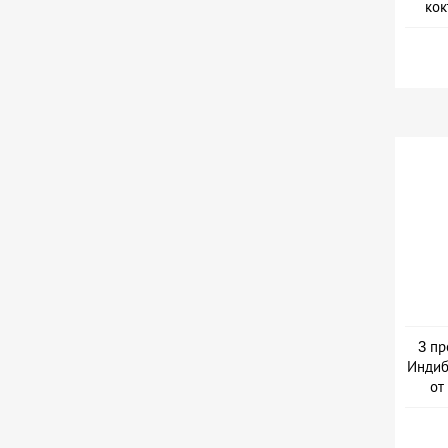
кок
3 пр
Индиб
от
Дер