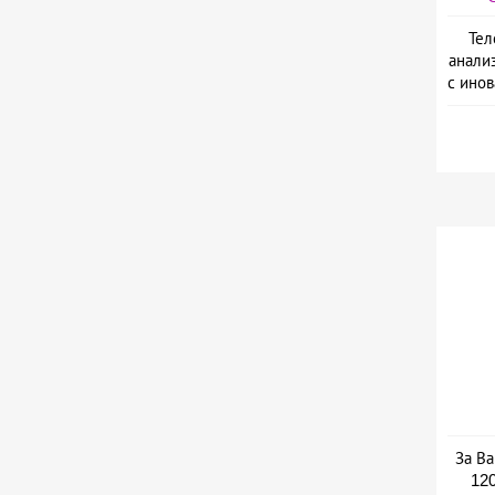
Тел
анали
с ино
L
За Ва
120