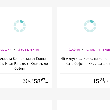
София
Забавления
София
Спорт и Танц
очасова Конна езда от Конна
45 минути разходка на кон от
Св. Иван Рилски, с. Владая, до
база София – Юг, Драгале
София
30
.67
.34
58
15
/
/
€
лв.
€