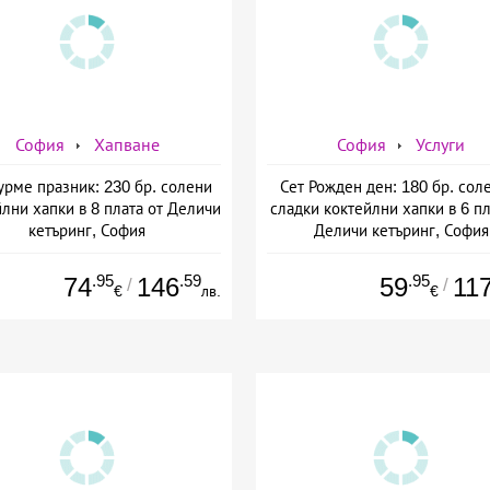
София
Хапване
София
Услуги
Гурме празник: 230 бр. солени
Сет Рожден ден: 180 бр. сол
лни хапки в 8 плата от Деличи
сладки коктейлни хапки в 6 пл
кетъринг, София
Деличи кетъринг, София
.95
.59
.95
74
146
59
11
/
/
€
лв.
€