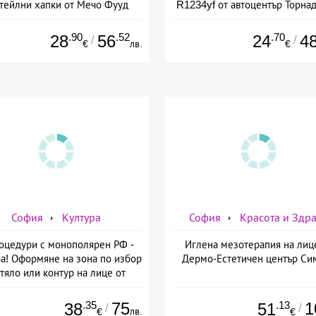
тейлни хапки от Мечо Фууд
R1234yf от автоцентър Торнад
&amp; Кетъринг
Опълченска №15
.90
.52
.70
28
56
24
4
/
/
€
лв.
€
София
Култура
София
Красота и Здр
оцедури с монополярен РФ -
Иглена мезотерапия на лиц
а! Оформяне на зона по избор
Дермо-Естетичен център Си
 тяло или контур на лице от
мо-Естетичен център Симона
.35
75
.13
1
38
51
/
/
лв.
€
€