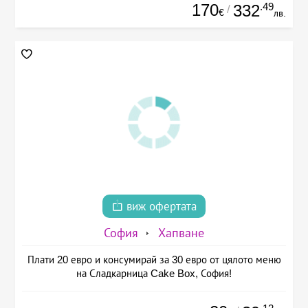
170
.49
332
/
€
лв.
виж офертата
София
Хапване
Плати 20 евро и консумирай за 30 евро от цялото меню
на Сладкарница Cake Box, София!