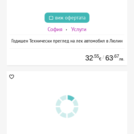
виж офертата
София
Услуги
Годишен Технически преглед на лек автомобил в Люлин
.55
.67
32
63
/
€
лв.