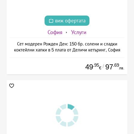
виж офертата
София
Услуги
Сет модерен Рожден Ден: 150 бр. солени и сладки
коктейлни хапки в 5 плата от Деличи кетъринг, София
.95
.69
49
97
/
€
лв.