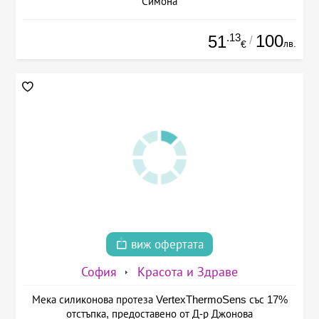
Симона
.13
100
51
/
лв.
€
виж офертата
София
Красота и Здраве
Мека силиконова протеза VertexThermoSens със 17%
отстъпка, предоставено от Д-р Джонова