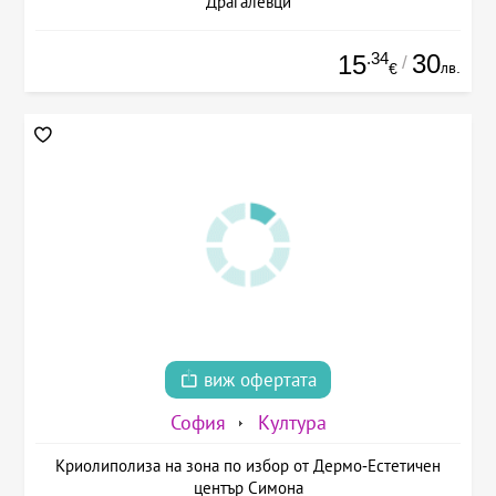
Драгалевци
.34
30
15
/
лв.
€
виж офертата
София
Култура
Криолиполиза на зона по избор от Дермо-Естетичен
център Симона