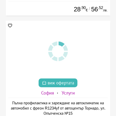
.90
.52
28
56
/
€
лв.
виж офертата
София
Услуги
Пълна профилактика и зареждане на автоклиматик на
автомобил с фреон R1234yf от автоцентър Торнадо, ул.
Опълченска №15