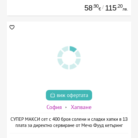
.90
.20
58
115
/
€
лв.
виж офертата
София
Хапване
СУПЕР МАКСИ сет с 400 броя солени и сладки хапки в 13
плата за директно сервиране от Мечо Фууд кетъринг