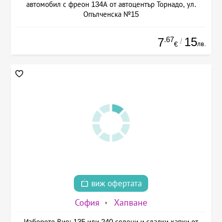
автомобил с фреон 134А от автоцентър Торнадо, ул.
Опълченска №15
.67
15
7
/
лв.
€
виж офертата
София
Хапване
Изберете Вие: 135 или 240 солени и сладки хапки от