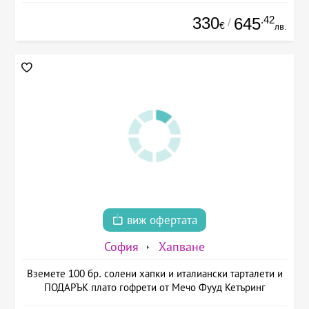
330
.42
645
/
€
лв.
виж офертата
София
Хапване
Вземете 100 бр. солени хапки и италиански тарталети и
ПОДАРЪК плато гофрети от Мечо Фууд Кетъринг