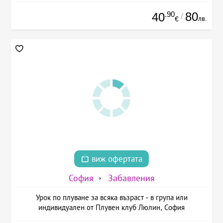
.90
80
40
/
лв.
€
виж офертата
София
Забавления
Урок по плуване за всяка възраст - в група или
индивидуален от Плувен клуб Люлин, София