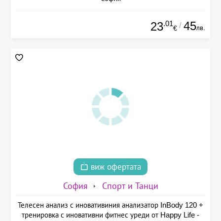
.01
45
23
/
лв.
€
виж офертата
София
Спорт и Танци
Телесен анализ с иновативиния анализатор InBody 120 +
тренировка с иновативни фитнес уреди от Happy Life -