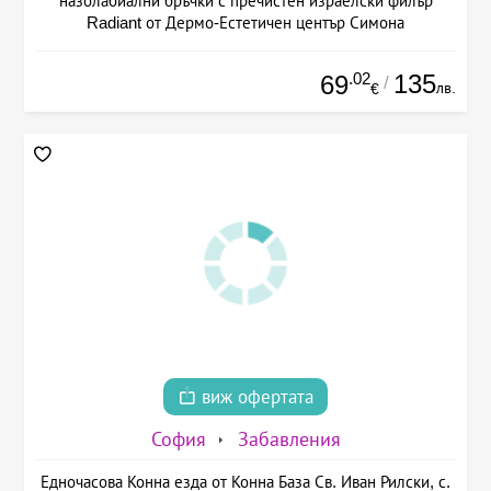
назолабиални бръчки с пречистен израелски филър
Radiant от Дермо-Естетичен център Симона
.02
135
69
/
лв.
€
виж офертата
София
Забавления
Едночасова Конна езда от Конна База Св. Иван Рилски, с.