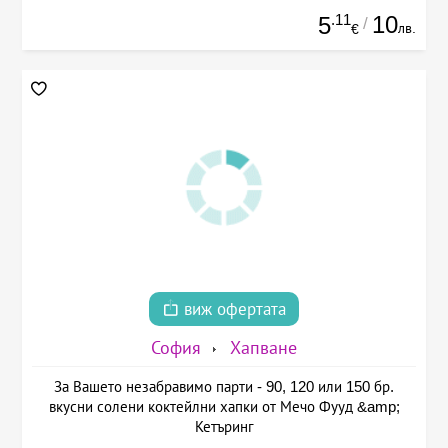
.11
10
5
/
лв.
€
виж офертата
София
Хапване
За Вашето незабравимо парти - 90, 120 или 150 бр.
вкусни солени коктейлни хапки от Мечо Фууд &amp;
Кетъринг