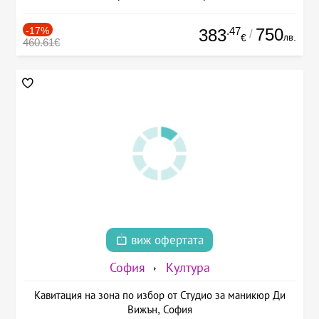
-17%
.47
750
383
/
лв.
€
460.61€
виж офертата
София
Култура
Кавитация на зона по избор от Студио за маникюр Ди
Вижън, София