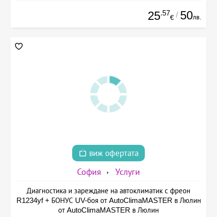
.57
50
25
/
лв.
€
виж офертата
София
Услуги
Диагностика и зареждане на автоклиматик с фреон
R1234yf + БОНУС UV-боя от AutoClimaMASTER в Люлин
от AutoClimaMASTER в Люлин