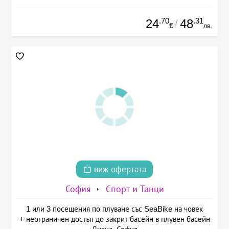
.70
.31
24
48
/
€
лв.
виж офертата
София
Спорт и Танци
1 или 3 посещения по плуване със SeaBike на човек
+ неограничен достъп до закрит басейн в плувен басейн