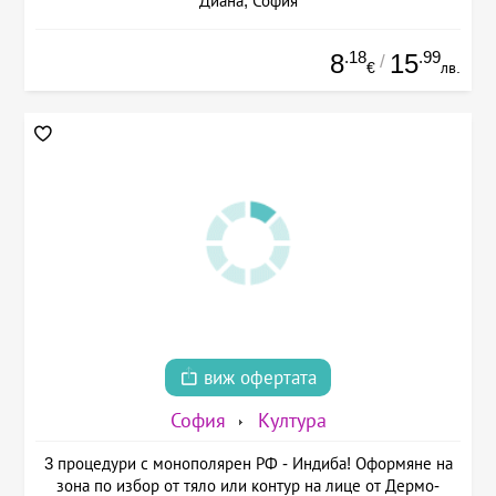
Диана, София
.18
.99
8
15
/
€
лв.
виж офертата
София
Култура
3 процедури с монополярен РФ - Индиба! Оформяне на
зона по избор от тяло или контур на лице от Дермо-