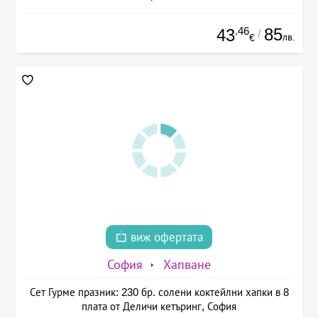
.46
85
43
/
лв.
€
виж офертата
София
Хапване
Сет Гурме празник: 230 бр. солени коктейлни хапки в 8
плата от Деличи кетъринг, София