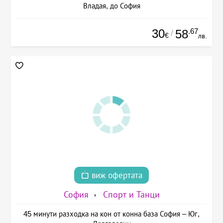
Владая, до София
30
.67
58
/
€
лв.
виж офертата
София
Спорт и Танци
45 минути разходка на кон от конна база София – Юг,