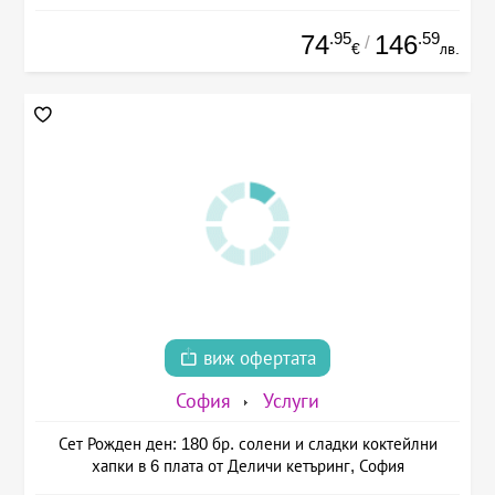
.95
.59
74
146
/
€
лв.
виж офертата
София
Услуги
Сет Рожден ден: 180 бр. солени и сладки коктейлни
хапки в 6 плата от Деличи кетъринг, София