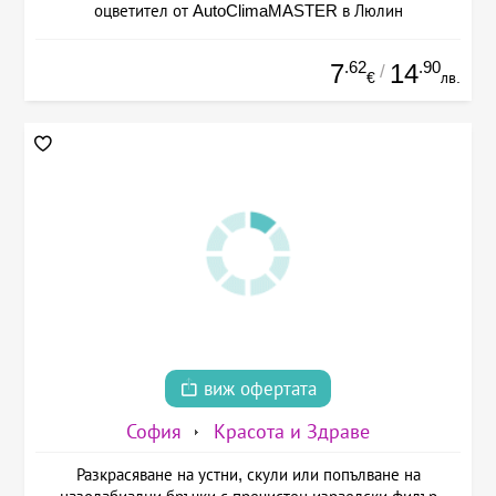
оцветител от AutoClimaMASTER в Люлин
.62
.90
7
14
/
€
лв.
виж офертата
София
Красота и Здраве
Разкрасяване на устни, скули или попълване на