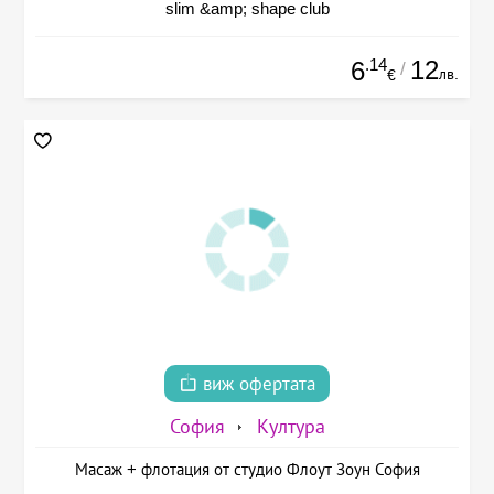
slim &amp; shape club
.14
12
6
/
лв.
€
виж офертата
София
Култура
Масаж + флотация от студио Флоут Зоун София