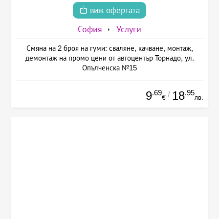
виж офертата
София
Услуги
Смяна на 2 броя на гуми: сваляне, качване, монтаж,
демонтаж на промо цени от автоцентър Торнадо, ул.
Опълченска №15
.69
.95
9
18
/
€
лв.