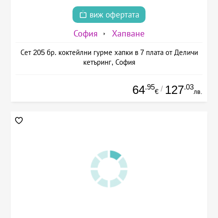
виж офертата
София
Хапване
Сет 205 бр. коктейлни гурме хапки в 7 плата от Деличи
кетъринг, София
.95
.03
64
127
/
€
лв.