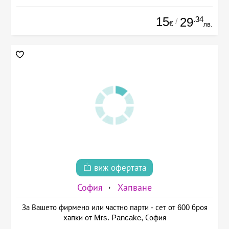
15
.34
29
/
€
лв.
виж офертата
София
Хапване
За Вашето фирмено или частно парти - сет от 600 броя
хапки от Mrs. Pancake, София