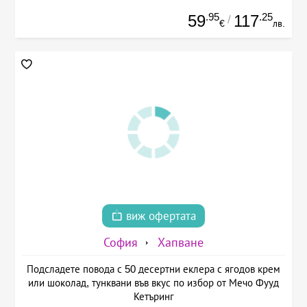
.95
.25
59
117
/
€
лв.
виж офертата
София
Хапване
Подсладете повода с 50 десертни еклера с ягодов крем
или шоколад, тунквани във вкус по избор от Мечо Фууд
Кетъринг