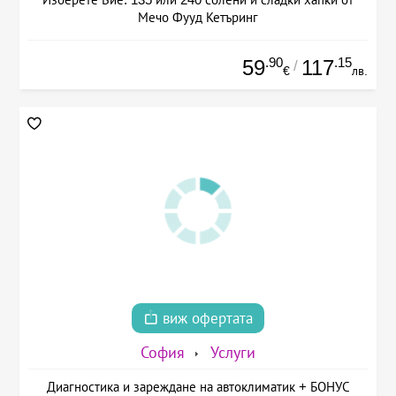
Мечо Фууд Кетъринг
.90
.15
59
117
/
€
лв.
виж офертата
София
Услуги
Диагностика и зареждане на автоклиматик + БОНУС