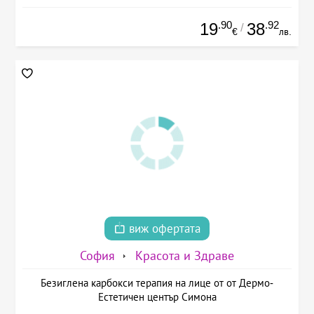
.90
.92
19
38
/
€
лв.
виж офертата
София
Красота и Здраве
Безиглена карбокси терапия на лице от от Дермо-
Естетичен център Симона