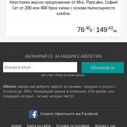
Неустоимо вкусно предложение от Mrs. Pancake, София!
Сет от 200 или 400 броя хапки с основа пълнозърнесто
хлебче.
.40
.43
76
149
/
€
лв.
АБОНИРАЙ СЕ ЗА НАШИЯ Е-БЮЛЕТИН
Без спам. Отказ по всяко време.
Ofertini
събира най-добрите оферти за почивки, продукти и услуги с
отстъпки до -60%. Резервирай уикенд в планината, СПА релакс или
пазарувай изгодно – всичко на едно място!
Следете Офертините във Facebook
Архив
Карта на сайта
Условия за ползване
Връзка с нас