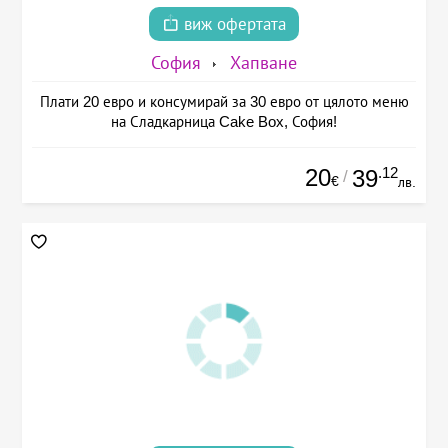
виж офертата
София
Хапване
Плати 20 евро и консумирай за 30 евро от цялото меню
на Сладкарница Cake Box, София!
20
.12
39
/
€
лв.