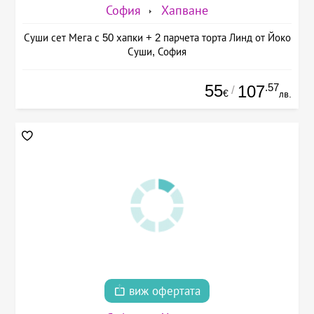
София
Хапване
Суши сет Мега с 50 хапки + 2 парчета торта Линд от Йоко
Суши, София
55
.57
107
/
€
лв.
виж офертата