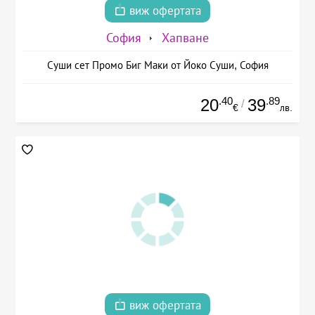
виж офертата
София
Хапване
Суши сет Промо Биг Маки от Йоко Суши, София
.40
.89
20
39
/
€
лв.
виж офертата