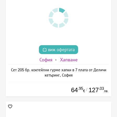
виж офертата
София
Хапване
Сет 205 бр. коктейлни гурме хапки в 7 плата от Деличи
кетъринг, София
.95
.03
64
127
/
€
лв.