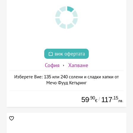
виж офертата
София
Хапване
Изберете Вие: 135 или 240 солени и сладки хапки от
Мечо Фууд Кетъринг
.90
.15
59
117
/
€
лв.