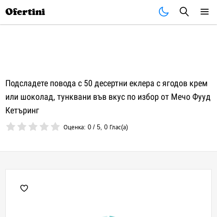
Почивки
Стоки
В града
Всички оферти
Ofertini
Подсладете повода с 50 десертни еклера с ягодов крем
или шоколад, тунквани във вкус по избор от Мечо Фууд
Кетъринг
Оценка:
0
/
5
,
0
Глас(а)