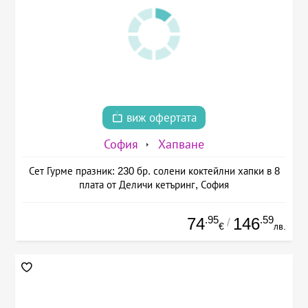
виж офертата
София
Хапване
Сет Гурме празник: 230 бр. солени коктейлни хапки в 8
плата от Деличи кетъринг, София
.95
.59
74
146
/
€
лв.