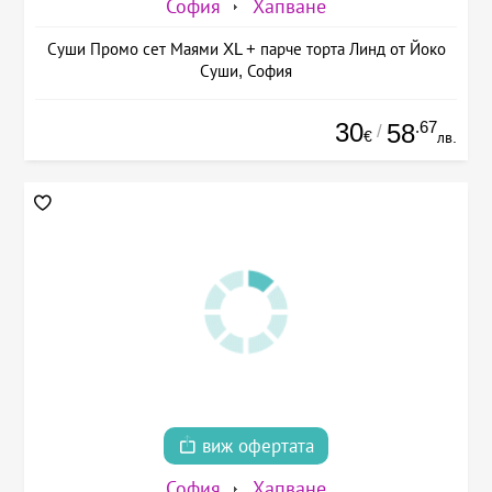
София
Хапване
Суши Промо сет Маями XL + парче торта Линд от Йоко
Суши, София
30
.67
58
/
€
лв.
виж офертата
София
Хапване