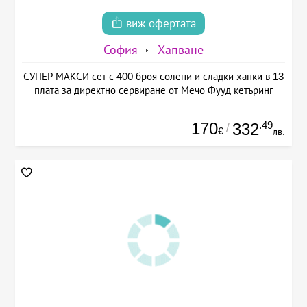
виж офертата
София
Хапване
СУПЕР МАКСИ сет с 400 броя солени и сладки хапки в 13
плата за директно сервиране от Мечо Фууд кетъринг
170
.49
332
/
€
лв.