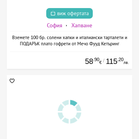
виж офертата
София
Хапване
Вземете 100 бр. солени хапки и италиански тарталети и
ПОДАРЪК плато гофрети от Мечо Фууд Кетъринг
.90
.20
58
115
/
€
лв.