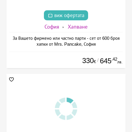
виж офертата
София
Хапване
За Вашето фирмено или частно парти - сет от 600 броя
хапки от Mrs. Pancake, София
330
.42
645
/
€
лв.