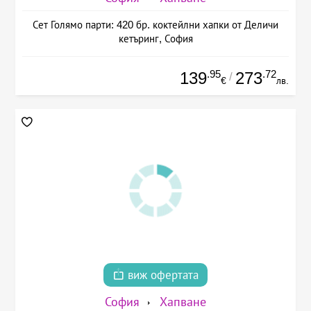
Сет Голямо парти: 420 бр. коктейлни хапки от Деличи
кетъринг, София
.95
.72
139
273
/
€
лв.
виж офертата
София
Хапване