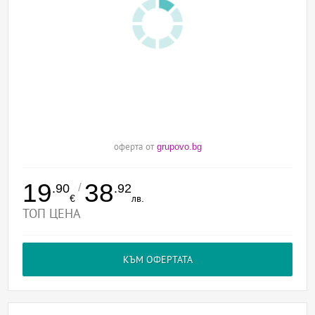
оферта от
grupovo.bg
19
38
/
.90
.92
€
лв.
ТОП ЦЕНА
КЪМ ОФЕРТАТА