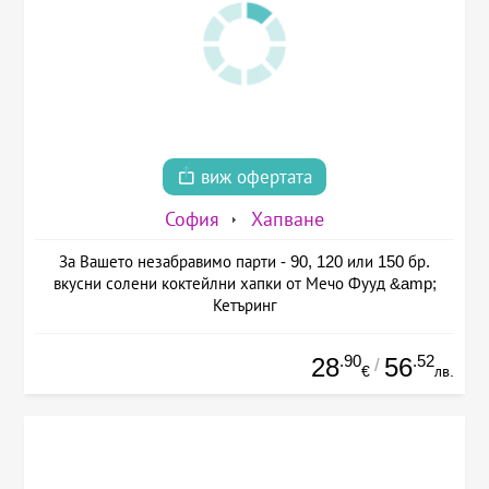
виж офертата
София
Хапване
За Вашето незабравимо парти - 90, 120 или 150 бр.
вкусни солени коктейлни хапки от Мечо Фууд &amp;
Кетъринг
.90
.52
28
56
/
€
лв.