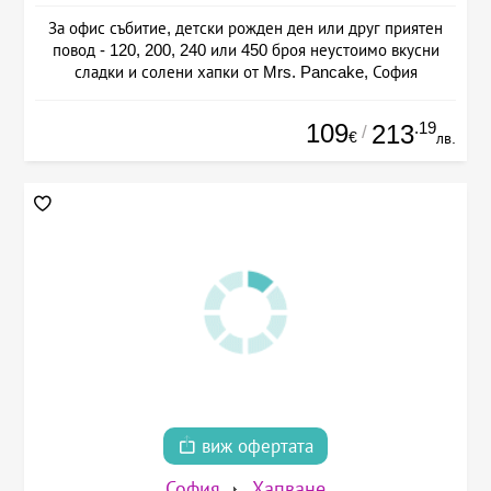
За офис събитие, детски рожден ден или друг приятен
повод - 120, 200, 240 или 450 броя неустоимо вкусни
сладки и солени хапки от Mrs. Pancake, София
109
.19
213
/
€
лв.
виж офертата
София
Хапване