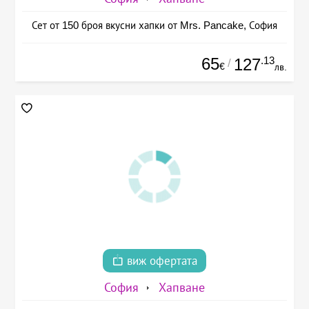
Сет от 150 броя вкусни хапки от Mrs. Pancake, София
65
.13
127
/
€
лв.
виж офертата
София
Хапване