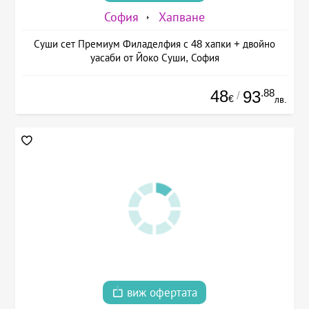
София
Хапване
Суши сет Премиум Филаделфия с 48 хапки + двойно
уасаби от Йоко Суши, София
48
.88
93
/
€
лв.
виж офертата