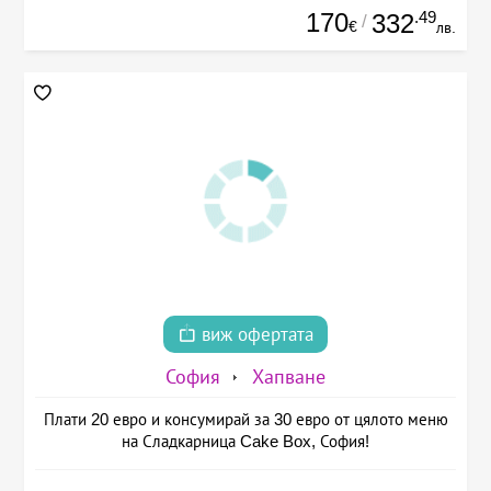
170
.49
332
/
€
лв.
виж офертата
София
Хапване
Плати 20 евро и консумирай за 30 евро от цялото меню
на Сладкарница Cake Box, София!