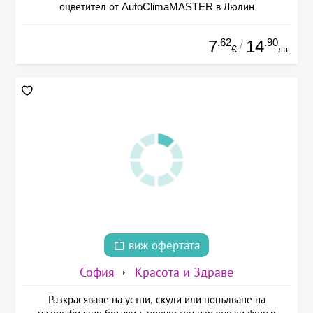
оцветител от AutoClimaMASTER в Люлин
.62
.90
7
14
/
€
лв.
виж офертата
София
Красота и Здраве
Разкрасяване на устни, скули или попълване на