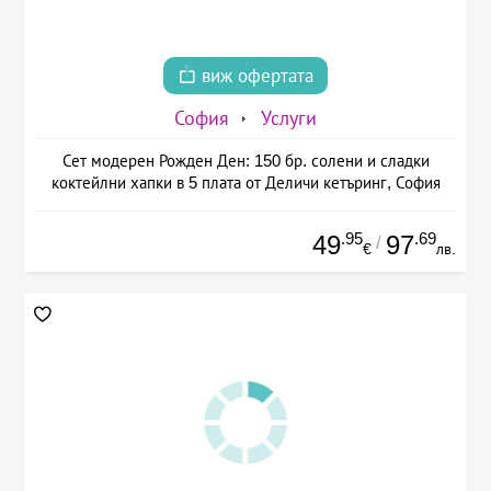
виж офертата
София
Услуги
Сет модерен Рожден Ден: 150 бр. солени и сладки
коктейлни хапки в 5 плата от Деличи кетъринг, София
.95
.69
49
97
/
€
лв.