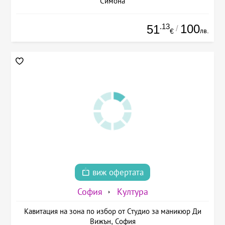
Симона
.13
100
51
/
лв.
€
виж офертата
София
Култура
Кавитация на зона по избор от Студио за маникюр Ди
Вижън, София