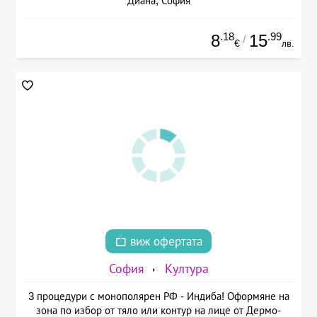
Диана, София
.18
.99
8
15
/
€
лв.
виж офертата
София
Култура
3 процедури с монополярен РФ - Индиба! Оформяне на
зона по избор от тяло или контур на лице от Дермо-