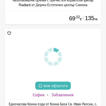
назолабиални бръчки с пречистен израелски филър
Radiant от Дермо-Естетичен център Симона
.02
135
69
/
лв.
€
виж офертата
София
Забавления
Едночасова Конна езда от Конна База Св. Иван Рилски, с.