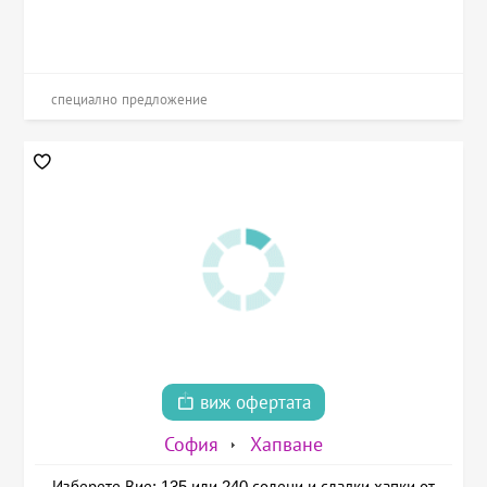
специално предложение
виж офертата
София
Хапване
Изберете Вие: 135 или 240 солени и сладки хапки от