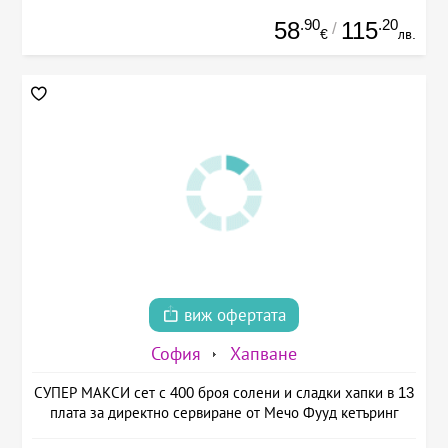
.90
.20
58
115
/
€
лв.
виж офертата
София
Хапване
СУПЕР МАКСИ сет с 400 броя солени и сладки хапки в 13
плата за директно сервиране от Мечо Фууд кетъринг