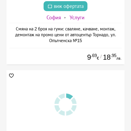
виж офертата
София
Услуги
Смяна на 2 броя на гуми: сваляне, качване, монтаж,
демонтаж на промо цени от автоцентър Торнадо, ул.
Опълченска №15
.69
.95
9
18
/
€
лв.