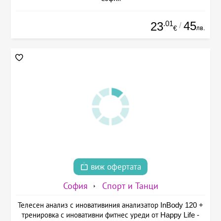
.01
45
23
/
лв.
€
виж офертата
София
Спорт и Танци
Телесен анализ с иновативиния анализатор InBody 120 +
тренировка с иновативни фитнес уреди от Happy Life -