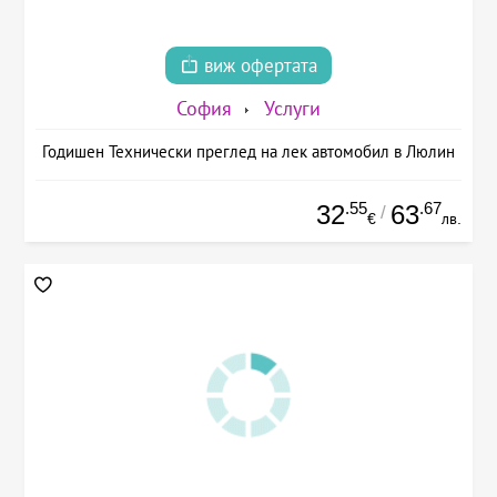
виж офертата
София
Услуги
Годишен Технически преглед на лек автомобил в Люлин
.55
.67
32
63
/
€
лв.