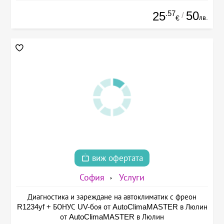
.57
50
25
/
лв.
€
виж офертата
София
Услуги
Диагностика и зареждане на автоклиматик с фреон
R1234yf + БОНУС UV-боя от AutoClimaMASTER в Люлин
от AutoClimaMASTER в Люлин