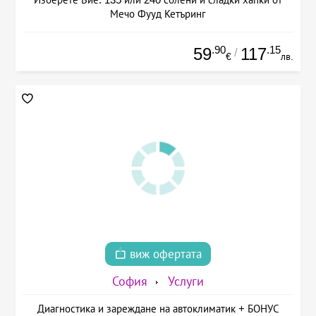
Мечо Фууд Кетъринг
.90
.15
59
117
/
€
лв.
виж офертата
София
Услуги
Диагностика и зареждане на автоклиматик + БОНУС