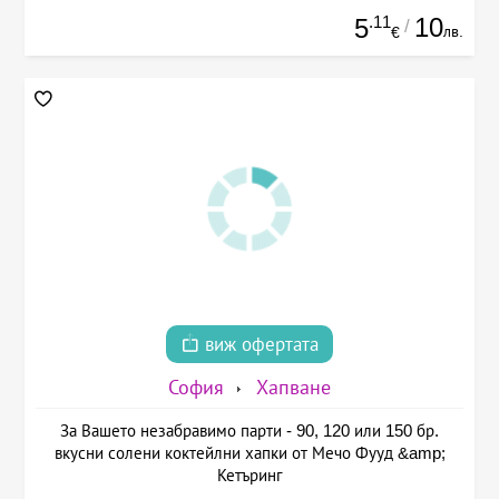
.11
10
5
/
лв.
€
виж офертата
София
Хапване
За Вашето незабравимо парти - 90, 120 или 150 бр.
вкусни солени коктейлни хапки от Мечо Фууд &amp;
Кетъринг