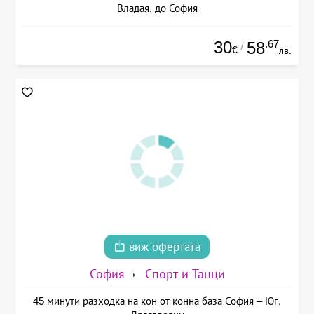
Владая, до София
30
.67
58
/
€
лв.
виж офертата
София
Спорт и Танци
45 минути разходка на кон от конна база София – Юг,