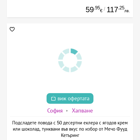
.95
.25
59
117
/
€
лв.
виж офертата
София
Хапване
Подсладете повода с 50 десертни еклера с ягодов крем
или шоколад, тунквани във вкус по избор от Мечо Фууд
Кетъринг