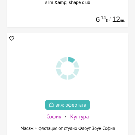
slim &amp; shape club
.14
12
6
/
лв.
€
виж офертата
София
Култура
Масаж + флотация от студио Флоут Зоун София