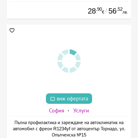
.90
.52
28
56
/
€
лв.
виж офертата
София
Услуги
Пълна профилактика и зареждане на автоклиматик на
автомобил с фреон R1234yf от автоцентър Торнадо, ул.
Опълченска №15