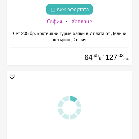
виж офертата
София
Хапване
Сет 205 бр. коктейлни гурме хапки в 7 плата от Деличи
кетъринг, София
.95
.03
64
127
/
€
лв.