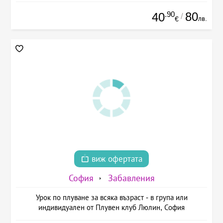
.90
80
40
/
лв.
€
виж офертата
София
Забавления
Урок по плуване за всяка възраст - в група или
индивидуален от Плувен клуб Люлин, София