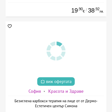
.90
.92
19
38
/
€
лв.
виж офертата
София
Красота и Здраве
Безиглена карбокси терапия на лице от от Дермо-
Естетичен център Симона