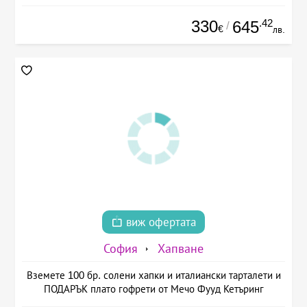
330
.42
645
/
€
лв.
виж офертата
София
Хапване
Вземете 100 бр. солени хапки и италиански тарталети и
ПОДАРЪК плато гофрети от Мечо Фууд Кетъринг