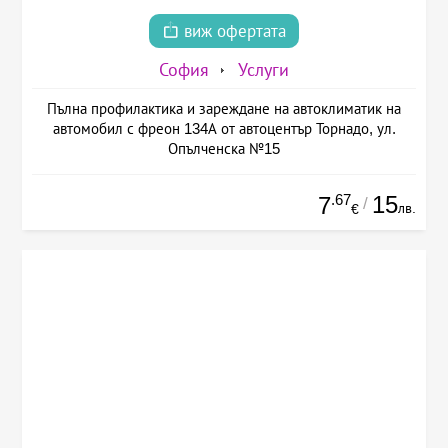
виж офертата
София
Услуги
Пълна профилактика и зареждане на автоклиматик на
автомобил с фреон 134А от автоцентър Торнадо, ул.
Опълченска №15
.67
15
7
/
лв.
€