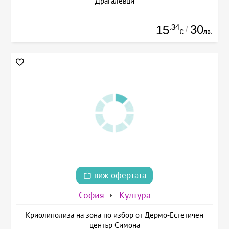
Драгалевци
.34
30
15
/
лв.
€
виж офертата
София
Култура
Криолиполиза на зона по избор от Дермо-Естетичен
център Симона