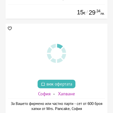
15
.34
29
/
€
лв.
виж офертата
София
Хапване
За Вашето фирмено или частно парти - сет от 600 броя
хапки от Mrs. Pancake, София