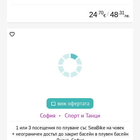
.70
.31
24
48
/
€
лв.
виж офертата
София
Спорт и Танци
1 или 3 посещения по плуване със SeaBike на човек
+ неограничен достъп до закрит басейн в плувен басейн