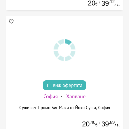
20
.12
39
/
€
лв.
виж офертата
София
Хапване
Суши сет Промо Биг Маки от Йоко Суши, София
.40
.89
20
39
/
€
лв.