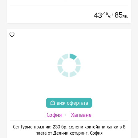
.46
85
43
/
лв.
€
виж офертата
София
Хапване
Сет Гурме празник: 230 бр. солени коктейлни хапки в 8
плата от Деличи кетъринг, София