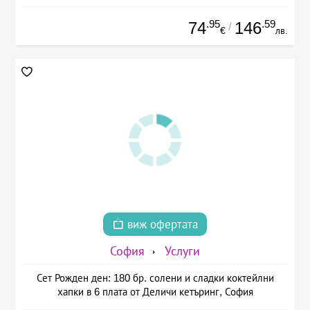
.95
.59
74
146
/
€
лв.
виж офертата
София
Услуги
Сет Рожден ден: 180 бр. солени и сладки коктейлни
хапки в 6 плата от Деличи кетъринг, София