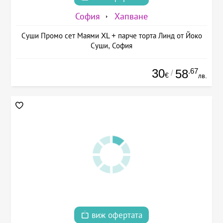
София
Хапване
Суши Промо сет Маями XL + парче торта Линд от Йоко
Суши, София
30
.67
58
/
€
лв.
виж офертата