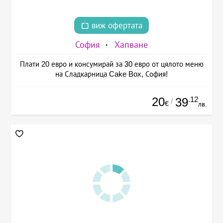
виж офертата
София
Хапване
Плати 20 евро и консумирай за 30 евро от цялото меню
на Сладкарница Cake Box, София!
20
.12
39
/
€
лв.