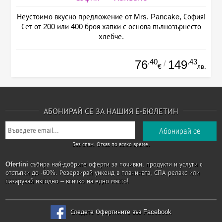
Неустоимо вкусно предложение от Mrs. Pancake, София!
Сет от 200 или 400 броя хапки с основа пълнозърнесто
хлебче.
.40
.43
76
149
/
€
лв.
АБОНИРАЙ СЕ ЗА НАШИЯ Е-БЮЛЕТИН
Без спам. Отказ по всяко време.
Ofertini
събира най-добрите оферти за почивки, продукти и услуги с
отстъпки до -60%. Резервирай уикенд в планината, СПА релакс или
пазарувай изгодно – всичко на едно място!
Следете Офертините във Facebook