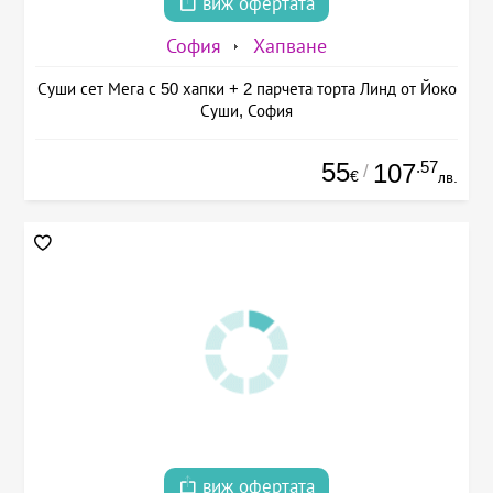
виж офертата
София
Хапване
Суши сет Мега с 50 хапки + 2 парчета торта Линд от Йоко
Суши, София
55
.57
107
/
€
лв.
виж офертата