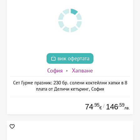
виж офертата
София
Хапване
Сет Гурме празник: 230 бр. солени коктейлни хапки в 8
плата от Деличи кетъринг, София
.95
.59
74
146
/
€
лв.