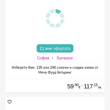
виж офертата
София
Хапване
Изберете Вие: 135 или 240 солени и сладки хапки от
Мечо Фууд Кетъринг
.90
.15
59
117
/
€
лв.