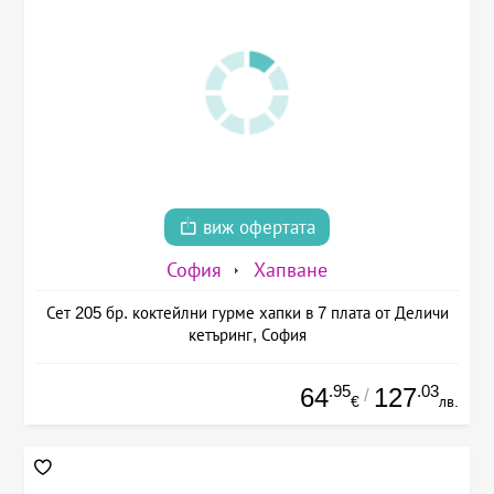
виж офертата
София
Хапване
Сет 205 бр. коктейлни гурме хапки в 7 плата от Деличи
кетъринг, София
.95
.03
64
127
/
€
лв.