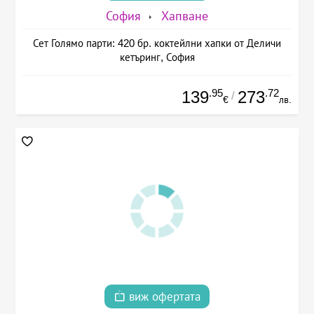
София
Хапване
Сет Голямо парти: 420 бр. коктейлни хапки от Деличи
кетъринг, София
.95
.72
139
273
/
€
лв.
виж офертата