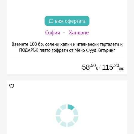
виж офертата
София
Хапване
Вземете 100 бр. солени хапки и италиански тарталети и
ПОДАРЪК плато гофрети от Мечо Фууд Кетъринг
.90
.20
58
115
/
€
лв.