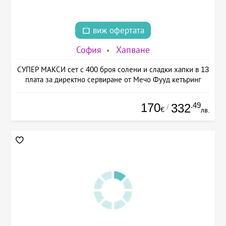
виж офертата
София
Хапване
СУПЕР МАКСИ сет с 400 броя солени и сладки хапки в 13
плата за директно сервиране от Мечо Фууд кетъринг
170
.49
332
/
€
лв.