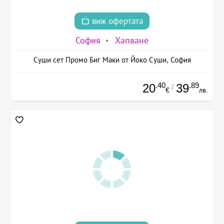
виж офертата
София
Хапване
Суши сет Промо Биг Маки от Йоко Суши, София
.40
.89
20
39
/
€
лв.