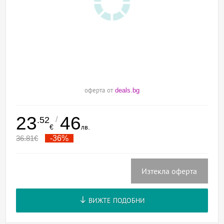
оферта от
deals.bg
23
46
/
.52
€
лв.
36.81
€
-36%
Изтекла оферта
ВИЖТЕ ПОДОБНИ