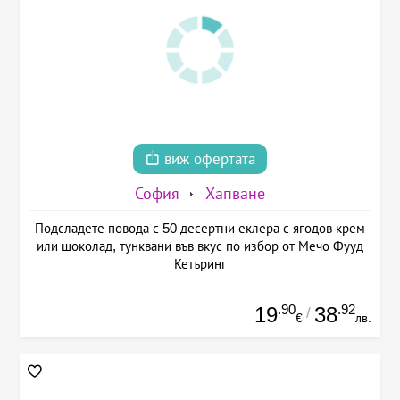
виж офертата
София
Хапване
Подсладете повода с 50 десертни еклера с ягодов крем
или шоколад, тунквани във вкус по избор от Мечо Фууд
Кетъринг
.90
.92
19
38
/
€
лв.