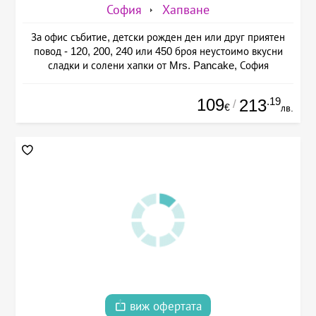
София
Хапване
За офис събитие, детски рожден ден или друг приятен
повод - 120, 200, 240 или 450 броя неустоимо вкусни
сладки и солени хапки от Mrs. Pancake, София
109
.19
213
/
€
лв.
виж офертата