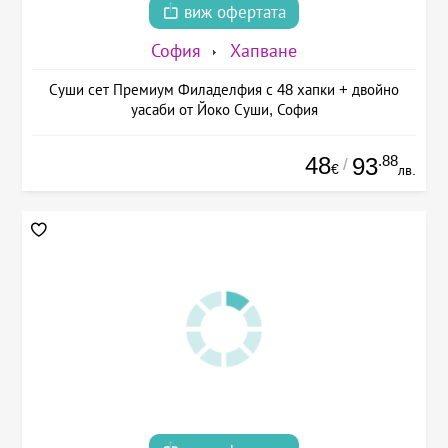
виж офертата
София
Хапване
Суши сет Премиум Филаделфия с 48 хапки + двойно
уасаби от Йоко Суши, София
48
.88
93
/
€
лв.