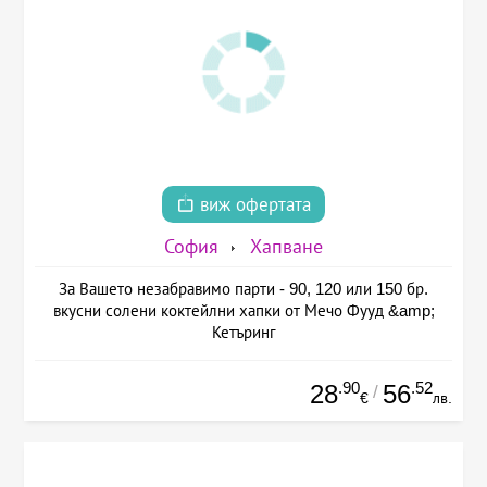
виж офертата
София
Хапване
За Вашето незабравимо парти - 90, 120 или 150 бр.
вкусни солени коктейлни хапки от Мечо Фууд &amp;
Кетъринг
.90
.52
28
56
/
€
лв.