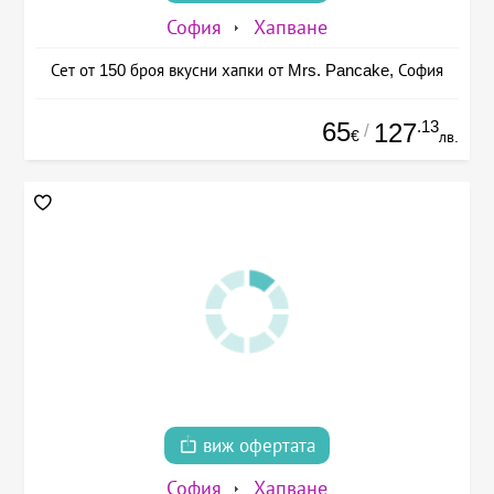
София
Хапване
Сет от 150 броя вкусни хапки от Mrs. Pancake, София
65
.13
127
/
€
лв.
виж офертата
София
Хапване