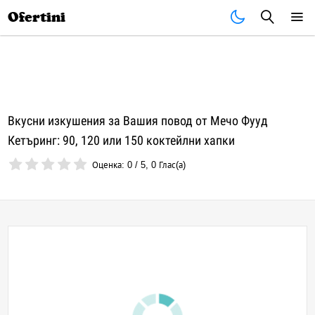
Почивки
Стоки
В града
Всички оферти
Ofertini
Вкусни изкушения за Вашия повод от Мечо Фууд
Кетъринг: 90, 120 или 150 коктейлни хапки
Оценка:
0
/
5
,
0
Глас(а)