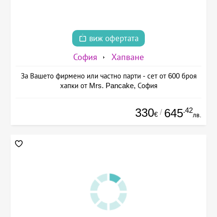
виж офертата
София
Хапване
За Вашето фирмено или частно парти - сет от 600 броя
хапки от Mrs. Pancake, София
330
.42
645
/
€
лв.