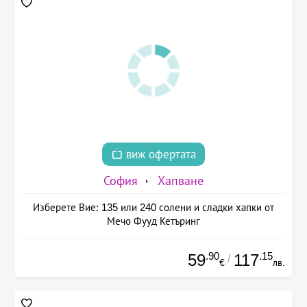
виж офертата
София
Хапване
Изберете Вие: 135 или 240 солени и сладки хапки от
Мечо Фууд Кетъринг
.90
.15
59
117
/
€
лв.