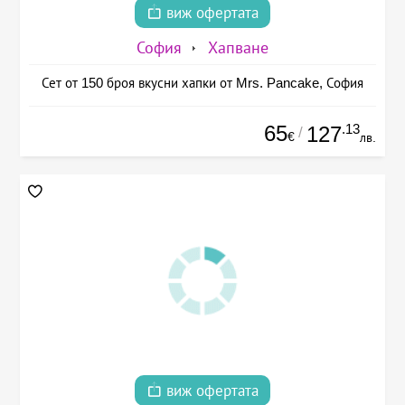
виж офертата
София
Хапване
Сет от 150 броя вкусни хапки от Mrs. Pancake, София
65
.13
127
/
€
лв.
виж офертата