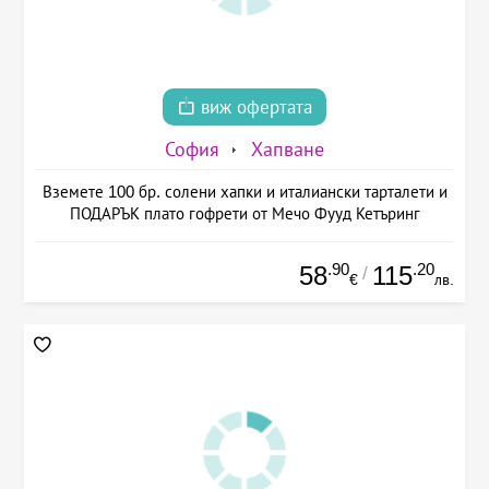
виж офертата
София
Хапване
Вземете 100 бр. солени хапки и италиански тарталети и
ПОДАРЪК плато гофрети от Мечо Фууд Кетъринг
.90
.20
58
115
/
€
лв.