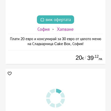
виж офертата
София
Хапване
Плати 20 евро и консумирай за 30 евро от цялото меню
на Сладкарница Cake Box, София!
20
.12
39
/
€
лв.