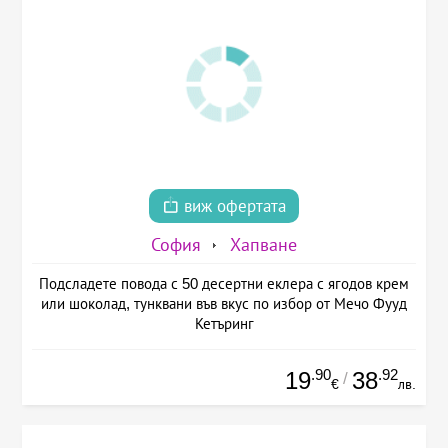
виж офертата
София
Хапване
Подсладете повода с 50 десертни еклера с ягодов крем
или шоколад, тунквани във вкус по избор от Мечо Фууд
Кетъринг
.90
.92
19
38
/
€
лв.