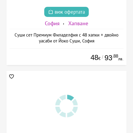
виж офертата
София
Хапване
Суши сет Премиум Филаделфия с 48 хапки + двойно
уасаби от Йоко Суши, София
48
.88
93
/
€
лв.