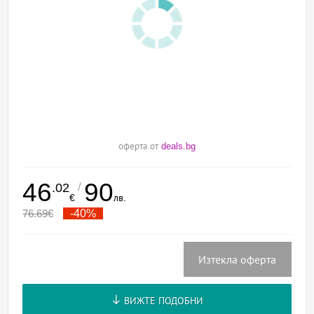
оферта от
deals.bg
46
90
/
.02
€
лв.
76.69
€
-40%
Изтекла оферта
ВИЖТЕ ПОДОБНИ