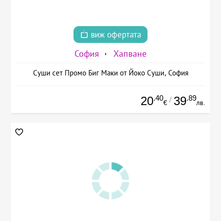
виж офертата
София
Хапване
Суши сет Промо Биг Маки от Йоко Суши, София
.40
.89
20
39
/
€
лв.