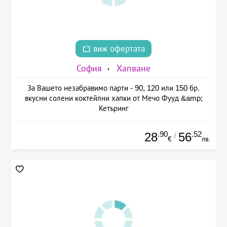
виж офертата
София
Хапване
За Вашето незабравимо парти - 90, 120 или 150 бр.
вкусни солени коктейлни хапки от Мечо Фууд &amp;
Кетъринг
.90
.52
28
56
/
€
лв.