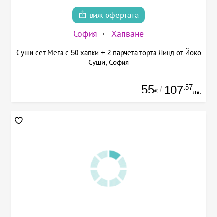
виж офертата
София
Хапване
Суши сет Мега с 50 хапки + 2 парчета торта Линд от Йоко
Суши, София
55
.57
107
/
€
лв.