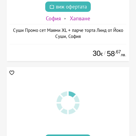
виж офертата
София
Хапване
Суши Промо сет Маями XL + парче торта Линд от Йоко
Суши, София
30
.67
58
/
€
лв.