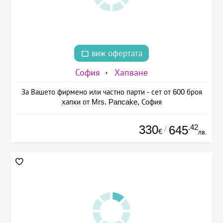
виж офертата
София
Хапване
За Вашето фирмено или частно парти - сет от 600 броя
хапки от Mrs. Pancake, София
330
.42
645
/
€
лв.