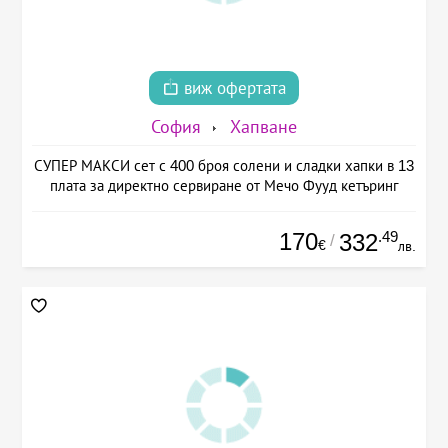
виж офертата
София
Хапване
СУПЕР МАКСИ сет с 400 броя солени и сладки хапки в 13
плата за директно сервиране от Мечо Фууд кетъринг
170
.49
332
/
€
лв.