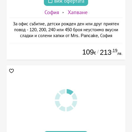
виж офертата
София
Хапване
За офис събитие, детски рожден ден или друг приятен
повод - 120, 200, 240 или 450 броя неустоимо вкусни
сладки и солени хапки от Mrs. Pancake, София
109
.19
213
/
€
лв.