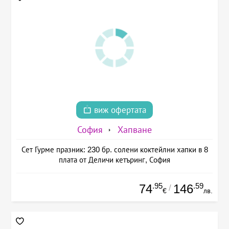
виж офертата
София
Хапване
Сет Гурме празник: 230 бр. солени коктейлни хапки в 8
плата от Деличи кетъринг, София
.95
.59
74
146
/
€
лв.