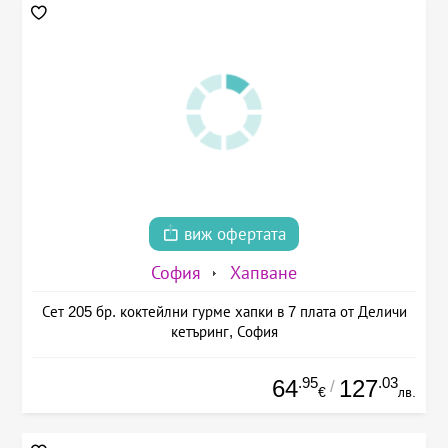
виж офертата
София
Хапване
Сет 205 бр. коктейлни гурме хапки в 7 плата от Деличи
кетъринг, София
.95
.03
64
127
/
€
лв.