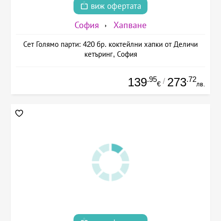
виж офертата
София
Хапване
Сет Голямо парти: 420 бр. коктейлни хапки от Деличи
кетъринг, София
.95
.72
139
273
/
€
лв.