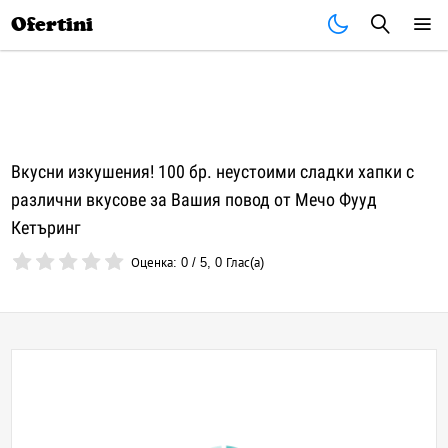
Почивки
Стоки
В града
Всички оферти
Ofertini
Вкусни изкушения! 100 бр. неустоими сладки хапки с
различни вкусове за Вашия повод от Мечо Фууд
Кетъринг
Оценка:
0
/
5
,
0
Глас(а)