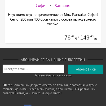
София
Хапване
Неустоимо вкусно предложение от Mrs. Pancake, София!
Сет от 200 или 400 броя хапки с основа пълнозърнесто
хлебче.
.40
.43
76
149
/
€
лв.
АБОНИРАЙ СЕ ЗА НАШИЯ Е-БЮЛЕТИН
Без спам. Отказ по всяко време.
Ofertini
събира най-добрите оферти за почивки, продукти и услуги с
отстъпки до -60%. Резервирай уикенд в планината, СПА релакс или
пазарувай изгодно – всичко на едно място!