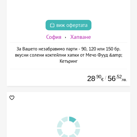
виж офертата
София
Хапване
За Вашето незабравимо парти - 90, 120 или 150 бр.
вкусни солени коктейлни хапки от Мечо Фууд &amp;
Кетъринг
.90
.52
28
56
/
€
лв.