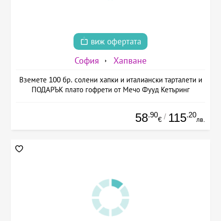
виж офертата
София
Хапване
Вземете 100 бр. солени хапки и италиански тарталети и
ПОДАРЪК плато гофрети от Мечо Фууд Кетъринг
.90
.20
58
115
/
€
лв.