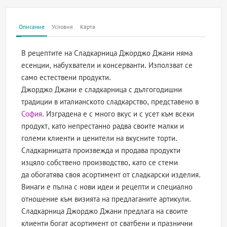
Описание
Условия
Карта
В рецептите на Сладкарница Джорджо Джани няма
есенции, набухватели и консерванти. Използват се
само естествени продукти.
Джорджо Джани е сладкарница с дългогодишни
традиции в италианското сладкарство, представено в
София
. Изградена е с много вкус и с усет към всеки
продукт, като непрестанно радва своите малки и
големи клиенти и ценители на вкусните торти.
Сладкарницата произвежда и продава продукти
изцяло собствено производство, като се стеми
да обогатява своя асортимент от сладкарски изделия.
Винаги е пълна с нови идеи и рецепти и специално
отношение към визията на предлаганите артикули.
Сладкарница Джорджо Джани предлага на своите
клиенти богат асортимент от сватбени и празнични