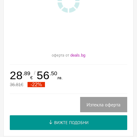
оферта от
deals.bg
28
56
/
.89
.50
€
лв.
36.81
€
-22%
Изтекла оферта
ВИЖТЕ ПОДОБНИ