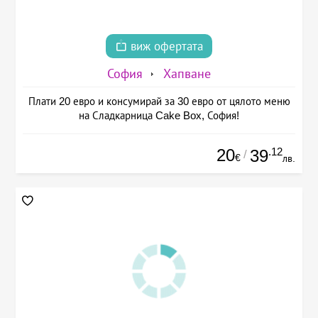
виж офертата
София
Хапване
Плати 20 евро и консумирай за 30 евро от цялото меню
на Сладкарница Cake Box, София!
20
.12
39
/
€
лв.