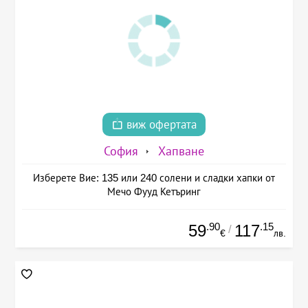
виж офертата
София
Хапване
Изберете Вие: 135 или 240 солени и сладки хапки от
Мечо Фууд Кетъринг
.90
.15
59
117
/
€
лв.