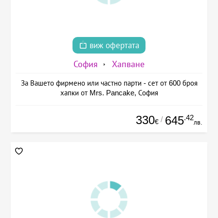
виж офертата
София
Хапване
За Вашето фирмено или частно парти - сет от 600 броя
хапки от Mrs. Pancake, София
330
.42
645
/
€
лв.