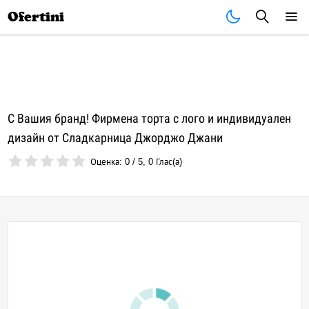
Почивки
Стоки
В града
Всички оферти
Ofertini
С Вашия бранд! Фирмена торта с лого и индивидуален
дизайн от Сладкарница Джорджо Джани
Оценка:
0
/
5
,
0
Глас(а)