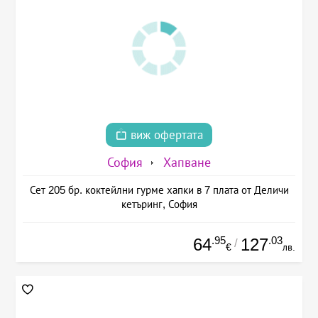
виж офертата
София
Хапване
Сет 205 бр. коктейлни гурме хапки в 7 плата от Деличи
кетъринг, София
.95
.03
64
127
/
€
лв.