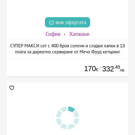
виж офертата
София
Хапване
СУПЕР МАКСИ сет с 400 броя солени и сладки хапки в 13
плата за директно сервиране от Мечо Фууд кетъринг
170
.49
332
/
€
лв.