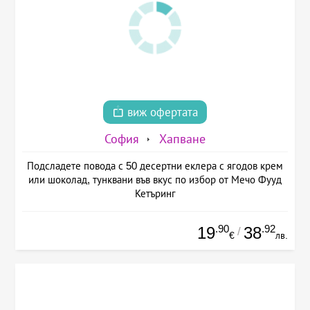
виж офертата
София
Хапване
Подсладете повода с 50 десертни еклера с ягодов крем
или шоколад, тунквани във вкус по избор от Мечо Фууд
Кетъринг
.90
.92
19
38
/
€
лв.