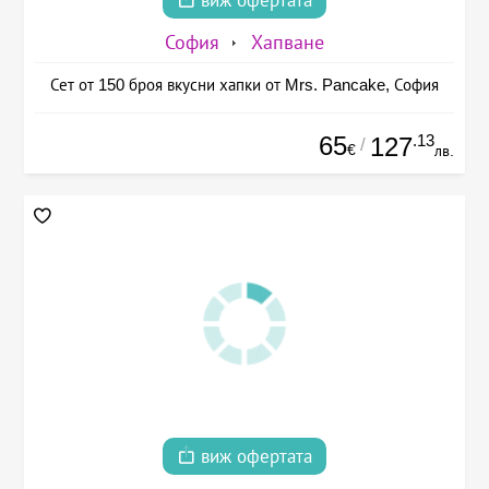
виж офертата
София
Хапване
Сет от 150 броя вкусни хапки от Mrs. Pancake, София
65
.13
127
/
€
лв.
виж офертата