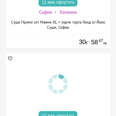
виж офертата
София
Хапване
Суши Промо сет Маями XL + парче торта Линд от Йоко
Суши, София
30
.67
58
/
€
лв.
виж офертата