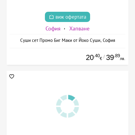
виж офертата
София
Хапване
Суши сет Промо Биг Маки от Йоко Суши, София
.40
.89
20
39
/
€
лв.