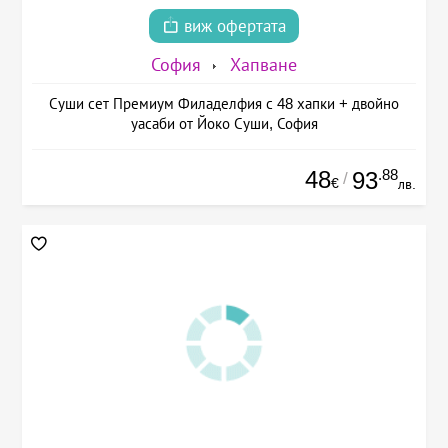
виж офертата
София
Хапване
Суши сет Премиум Филаделфия с 48 хапки + двойно
уасаби от Йоко Суши, София
48
.88
93
/
€
лв.