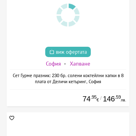
виж офертата
София
Хапване
Сет Гурме празник: 230 бр. солени коктейлни хапки в 8
плата от Деличи кетъринг, София
.95
.59
74
146
/
€
лв.