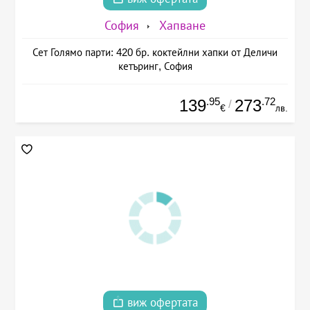
София
Хапване
Сет Голямо парти: 420 бр. коктейлни хапки от Деличи
кетъринг, София
.95
.72
139
273
/
€
лв.
виж офертата