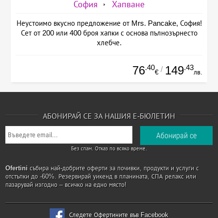
София
Хапване
Неустоимо вкусно предложение от Mrs. Pancake, София!
Сет от 200 или 400 броя хапки с основа пълнозърнесто
хлебче.
.40
.43
76
149
/
€
лв.
АБОНИРАЙ СЕ ЗА НАШИЯ Е-БЮЛЕТИН
Без спам. Отказ по всяко време.
Ofertini
събира най-добрите оферти за почивки, продукти и услуги с
отстъпки до -60%. Резервирай уикенд в планината, СПА релакс или
пазарувай изгодно – всичко на едно място!
Следете Офертините във Facebook