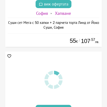
виж офертата
София
Хапване
Суши сет Мега с 50 хапки + 2 парчета торта Линд от Йоко
Суши, София
55
.57
107
/
€
лв.