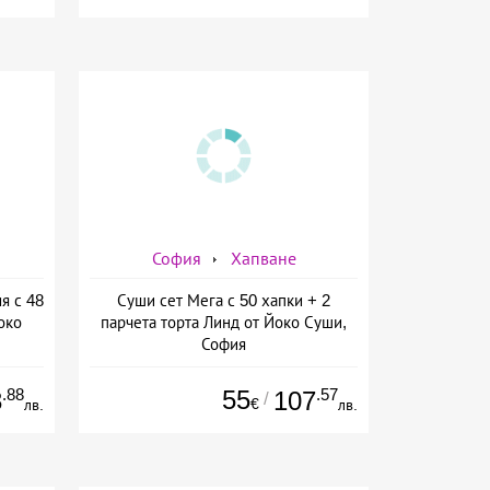
София
Хапване
я с 48
Суши сет Мега с 50 хапки + 2
око
парчета торта Линд от Йоко Суши,
София
.88
55
.57
3
107
/
€
лв.
лв.