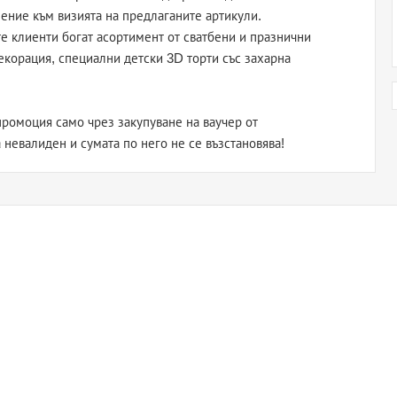
ение към визията на предлаганите артикули.
 клиенти богат асортимент от сватбени и празнични
екорация, специални детски 3D торти със захарна
ромоция само чрез закупуване на ваучер от
а невалиден и сумата по него не се възстановява!