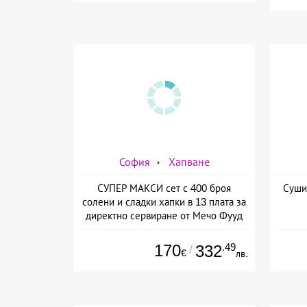
София
Хапване
СУПЕР МАКСИ сет с 400 броя
Суши
солени и сладки хапки в 13 плата за
директно сервиране от Мечо Фууд
кетъринг
170
.49
332
/
€
лв.