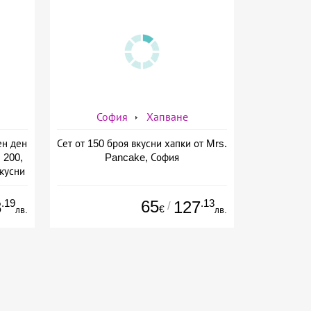
София
Хапване
ен ден
Сет от 150 броя вкусни хапки от Mrs.
 200,
Pancake, София
вкусни
rs.
.19
65
.13
3
127
/
€
лв.
лв.