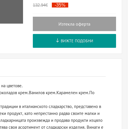
132.94
€
-35%
Изтекла оферта
ВИЖТЕ ПОДОБНИ
 на цветове.
 Шоколадов крем.Ванилов крем.Карамелен крем.По
радиции в италианското сладкарство, представено в
секи продукт, като непрестанно радва своите малки и
 Сладкарницата произвежда и продава продукти изцяло
тява своя асортимент от сладкарски изделия. Винаги е