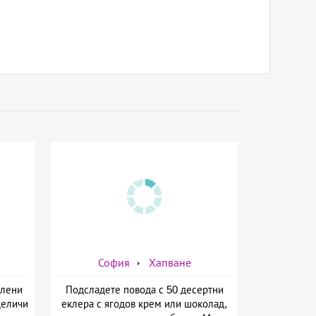
София
Хапване
олени
Подсладете повода с 50 десертни
Деличи
еклера с ягодов крем или шоколад,