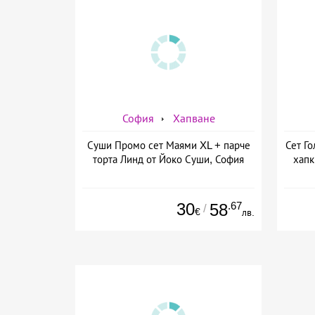
София
Хапване
Суши Промо сет Маями XL + парче
Сет Го
торта Линд от Йоко Суши, София
хапк
30
.67
58
/
€
лв.