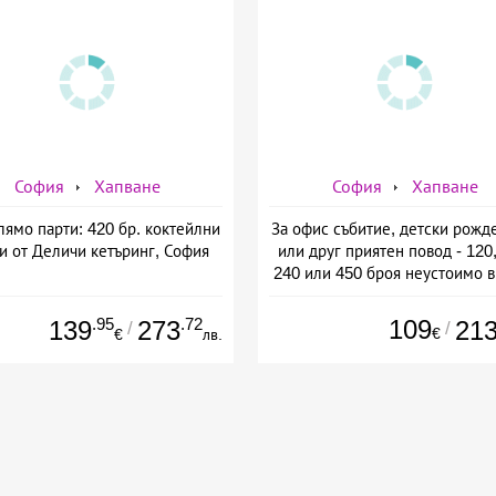
София
Хапване
София
Хапване
лямо парти: 420 бр. коктейлни
За офис събитие, детски рожд
и от Деличи кетъринг, София
или друг приятен повод - 120,
240 или 450 броя неустоимо 
сладки и солени хапки от M
Pancake, София
.95
.72
109
139
273
21
/
/
€
€
лв.