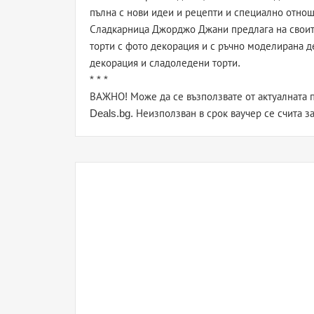
пълна с нови идеи и рецепти и специално отнош
Сладкарница Джорджо Джани предлага на своите
торти с фото декорация и с ръчно моделирана д
декорация и сладоледени торти.
* * *
ВАЖНО! Може да се възползвате от актуалната п
Deals.bg. Неизползван в срок ваучер се счита з