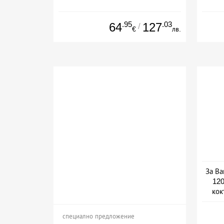
.95
.03
64
127
/
€
лв.
За Ва
120
кок
специално предложение