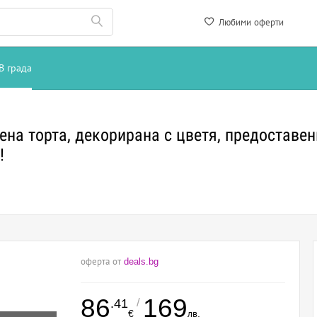
Любими оферти
В града
ена торта, декорирана с цветя, предоставе
!
оферта от
deals.bg
86
169
/
.41
€
лв.