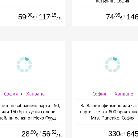
кетъринг, София
.90
.15
.95
59
117
74
14
/
/
€
лв.
€
София
Хапване
София
Хапване
шето незабравимо парти - 90,
За Вашето фирмено или час
 или 150 бр. вкусни солени
парти - сет от 600 броя хапк
тейлни хапки от Мечо Фууд
Mrs. Pancake, София
&amp; Кетъринг
.90
.52
330
28
56
64
/
/
€
€
лв.