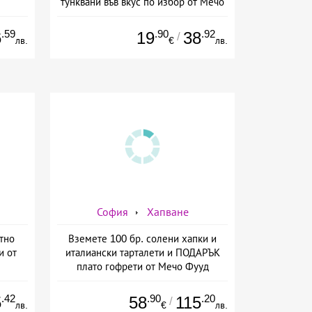
тунквани във вкус по избор от Мечо
Фууд Кетъринг
.59
.90
.92
6
19
38
/
лв.
€
лв.
София
Хапване
тно
Вземете 100 бр. солени хапки и
и от
италиански тарталети и ПОДАРЪК
плато гофрети от Мечо Фууд
Кетъринг
.42
.90
.20
5
58
115
/
лв.
€
лв.