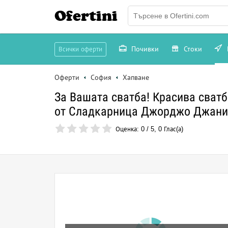
Ofertini
Почивки
Стоки
Всички оферти
Оферти
София
Хапване
За Вашата сватба! Красива сватб
от Сладкарница Джорджо Джани
Оценка:
0
/
5
,
0
Глас(а)