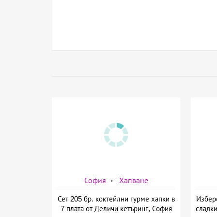
София
Хапване
Сет 205 бр. коктейлни гурме хапки в
Избере
7 плата от Деличи кетъринг, София
сладки