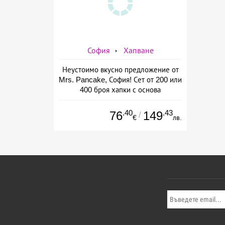
София
Хапване
Неустоимо вкусно предложение от
Mrs. Pancake, София! Сет от 200 или
400 броя хапки с основа
пълнозърнесто хлебче.
.40
.43
76
149
/
€
лв.