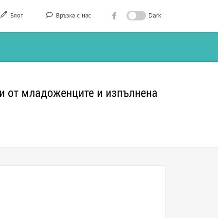
Блог
Връзка с нас
Dark
ни от младоженците и изпълнена