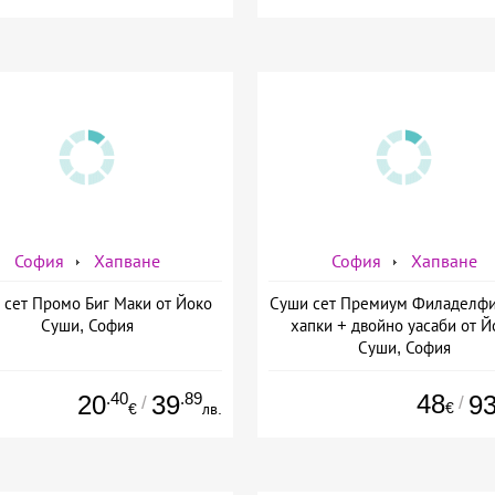
София
Хапване
София
Хапване
 сет Промо Биг Маки от Йоко
Суши сет Премиум Филаделфи
Суши, София
хапки + двойно уасаби от Й
Суши, София
.40
.89
48
20
39
9
/
/
€
€
лв.