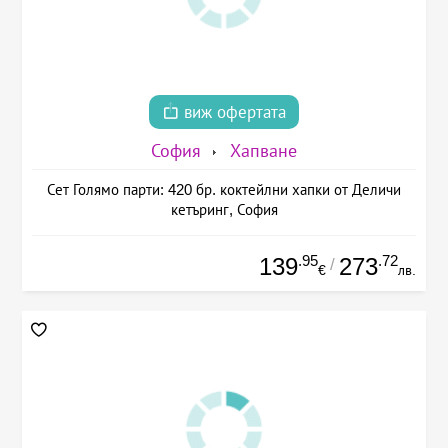
виж офертата
София
Хапване
Сет Голямо парти: 420 бр. коктейлни хапки от Деличи
кетъринг, София
.95
.72
139
273
/
€
лв.