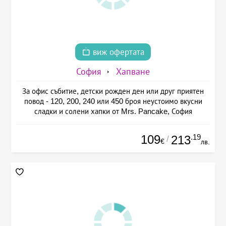
виж офертата
София
Хапване
За офис събитие, детски рожден ден или друг приятен
повод - 120, 200, 240 или 450 броя неустоимо вкусни
сладки и солени хапки от Mrs. Pancake, София
109
.19
213
/
€
лв.