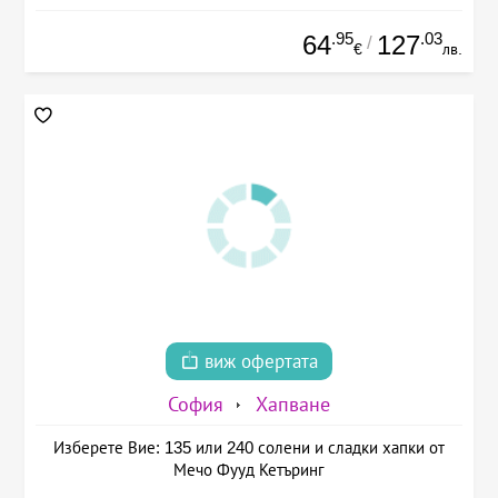
.95
.03
64
127
/
€
лв.
виж офертата
София
Хапване
Изберете Вие: 135 или 240 солени и сладки хапки от
Мечо Фууд Кетъринг