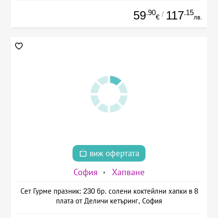
.90
.15
59
117
/
€
лв.
виж офертата
София
Хапване
Сет Гурме празник: 230 бр. солени коктейлни хапки в 8
плата от Деличи кетъринг, София