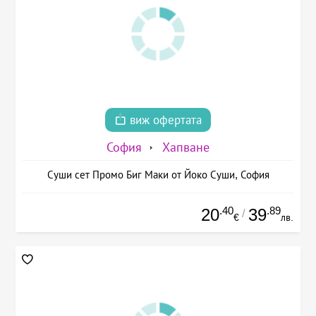
виж офертата
София
Хапване
Суши сет Промо Биг Маки от Йоко Суши, София
.40
.89
20
39
/
€
лв.