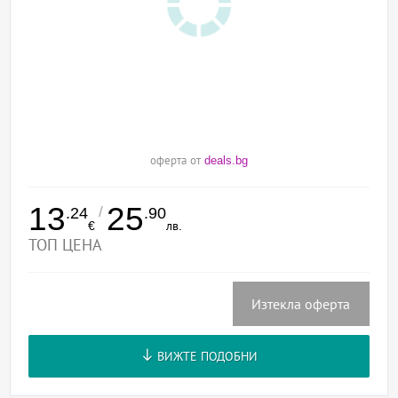
оферта от
deals.bg
13
25
/
.24
.90
€
лв.
ТОП ЦЕНА
Изтекла оферта
ВИЖТЕ ПОДОБНИ