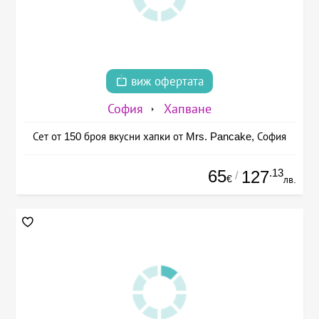
виж офертата
София
Хапване
Сет от 150 броя вкусни хапки от Mrs. Pancake, София
65
.13
127
/
€
лв.