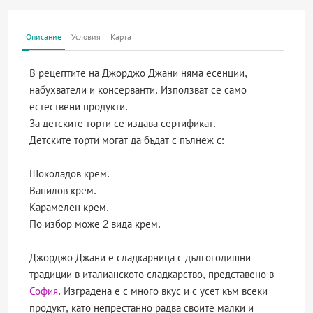
Описание
Условия
Карта
В рецептите на Джорджо Джани няма есенции,
набухватели и консерванти. Използват се само
естествени продукти.
За детските торти се издава сертификат.
Детските торти могат да бъдат с пълнеж с:
Шоколадов крем.
Ванилов крем.
Карамелен крем.
По избор може 2 вида крем.
Джорджо Джани е сладкарница с дългогодишни
традиции в италианското сладкарство, представено в
София
. Изградена е с много вкус и с усет към всеки
продукт, като непрестанно радва своите малки и