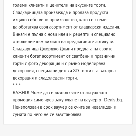
големи клиенти и ценители на вкусните торти.
Сладкарницата произвежда и продава продукти
изцяло собствено производство, като се стеми
да обогатява своя асортимент от сладкарски изделия.
Винаги е пълна с нови идеи и рецепти и специално
отношение към визията на предлаганите артикули.
Сладкарница Джорджо Джани предлага на своите
клиенти богат асортимент от сватбени и празнични
торти с фото декорация и с ръчно моделирана
декорация, специални детски 3D торти със захарна
декорация и сладоледени торти.
* * *
ВАЖНО! Може да се възползвате от актуалната
промоция само чрез закупуване на ваучер от Deals.bg.
Неизползван в срок ваучер се счита за невалиден и
сумата по него не се възстановява!