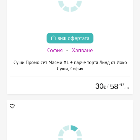
виж офертата
София
Хапване
Суши Промо сет Маями XL + парче торта Линд от Йоко
Суши, София
30
.67
58
/
€
лв.