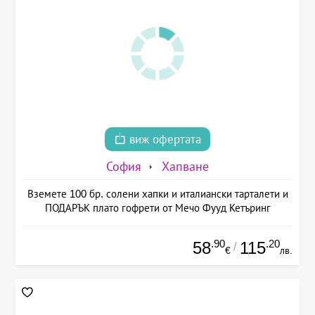
виж офертата
София
Хапване
Вземете 100 бр. солени хапки и италиански тарталети и
ПОДАРЪК плато гофрети от Мечо Фууд Кетъринг
.90
.20
58
115
/
€
лв.