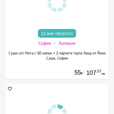
виж офертата
София
Хапване
Суши сет Мега с 50 хапки + 2 парчета торта Линд от Йоко
Суши, София
55
.57
107
/
€
лв.