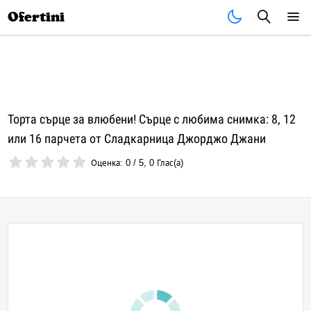
Почивки
Стоки
В града
Всички оферти
Ofertini
Торта сърце за влюбени! Сърце с любима снимка: 8, 12
или 16 парчета от Сладкарница Джорджо Джани
Оценка:
0
/
5
,
0
Глас(а)