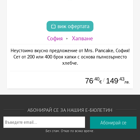
виж офертата
София
Хапване
Неустоимо вкусно предложение от Mrs. Pancake, София!
Сет от 200 или 400 броя хапки с основа пълнозърнесто
хлебче.
.40
.43
76
149
/
€
лв.
АБОНИРАЙ СЕ ЗА НАШИЯ Е-БЮЛЕТИН
Без спам. Отказ по всяко време.