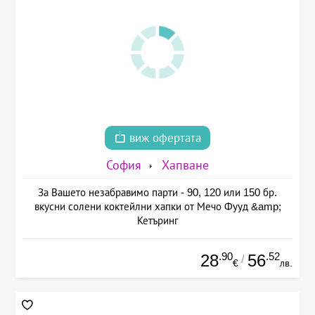
виж офертата
София
Хапване
За Вашето незабравимо парти - 90, 120 или 150 бр.
вкусни солени коктейлни хапки от Мечо Фууд &amp;
Кетъринг
.90
.52
28
56
/
€
лв.