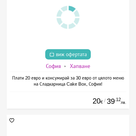
виж офертата
София
Хапване
Плати 20 евро и консумирай за 30 евро от цялото меню
на Сладкарница Cake Box, София!
20
.12
39
/
€
лв.