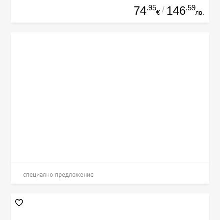
.95
.59
74
146
/
€
лв.
специално предложение