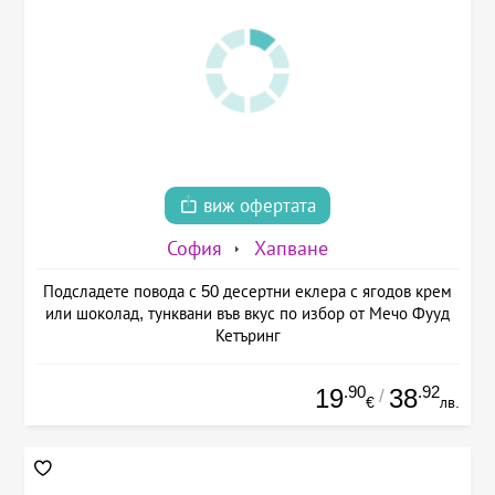
виж офертата
София
Хапване
Подсладете повода с 50 десертни еклера с ягодов крем
или шоколад, тунквани във вкус по избор от Мечо Фууд
Кетъринг
.90
.92
19
38
/
€
лв.