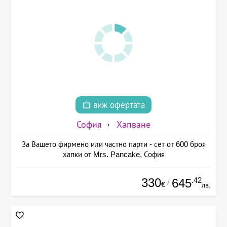
виж офертата
София
Хапване
За Вашето фирмено или частно парти - сет от 600 броя
хапки от Mrs. Pancake, София
330
.42
645
/
€
лв.