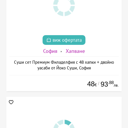
виж офертата
София
Хапване
Суши сет Премиум Филаделфия с 48 хапки + двойно
уасаби от Йоко Суши, София
48
.88
93
/
€
лв.