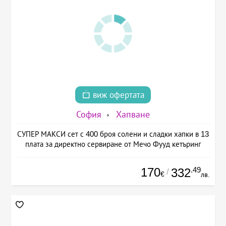
виж офертата
София
Хапване
СУПЕР МАКСИ сет с 400 броя солени и сладки хапки в 13
плата за директно сервиране от Мечо Фууд кетъринг
170
.49
332
/
€
лв.