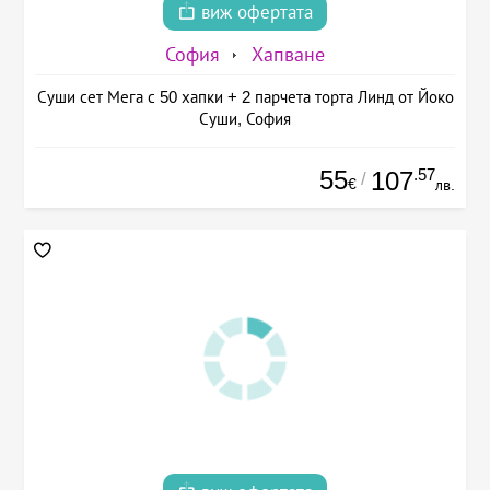
виж офертата
София
Хапване
Суши сет Мега с 50 хапки + 2 парчета торта Линд от Йоко
Суши, София
55
.57
107
/
€
лв.