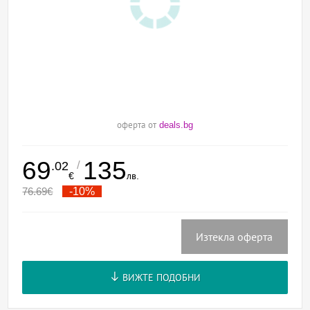
оферта от
deals.bg
69
135
/
.02
€
лв.
76.69
€
-10%
Изтекла оферта
ВИЖТЕ ПОДОБНИ