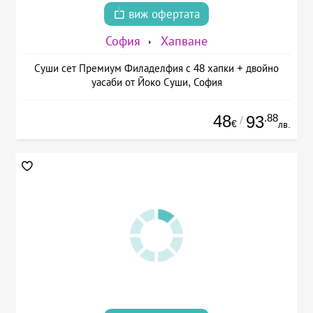
виж офертата
София
Хапване
Суши сет Премиум Филаделфия с 48 хапки + двойно
уасаби от Йоко Суши, София
48
.88
93
/
€
лв.