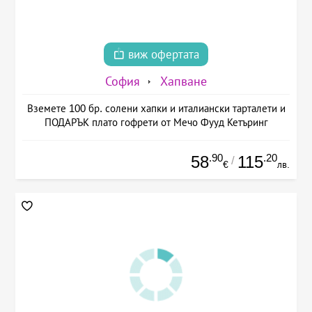
виж офертата
София
Хапване
Вземете 100 бр. солени хапки и италиански тарталети и
ПОДАРЪК плато гофрети от Мечо Фууд Кетъринг
.90
.20
58
115
/
€
лв.