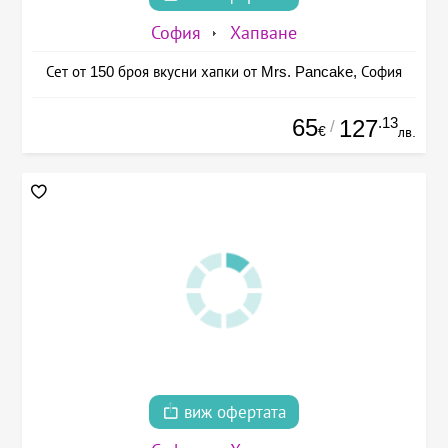
София
Хапване
Сет от 150 броя вкусни хапки от Mrs. Pancake, София
65
.13
127
/
€
лв.
виж офертата