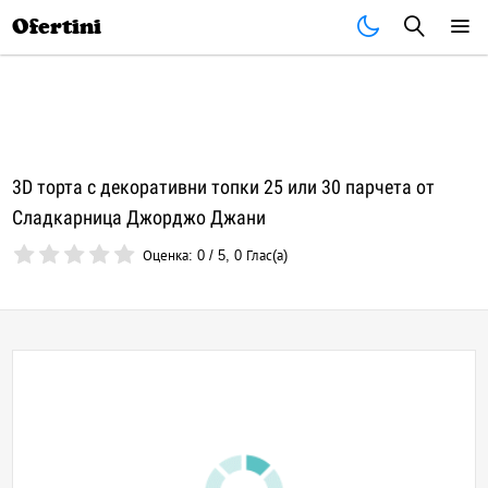
Почивки
Стоки
В града
Всички оферти
Ofertini
3D торта с декоративни топки 25 или 30 парчета от
Сладкарница Джорджо Джани
Оценка:
0
/
5
,
0
Глас(а)