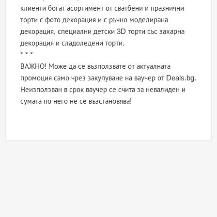
клиенти богат асортимент от сватбени и празнични
торти с фото декорация и с ръчно моделирана
декорация, специални детски 3D торти със захарна
декорация и сладоледени торти.
* * *
ВАЖНО! Може да се възползвате от актуалната
промоция само чрез закупуване на ваучер от Deals.bg.
Неизползван в срок ваучер се счита за невалиден и
сумата по него не се възстановява!