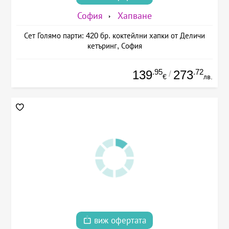
София
Хапване
Сет Голямо парти: 420 бр. коктейлни хапки от Деличи
кетъринг, София
.95
.72
139
273
/
€
лв.
виж офертата