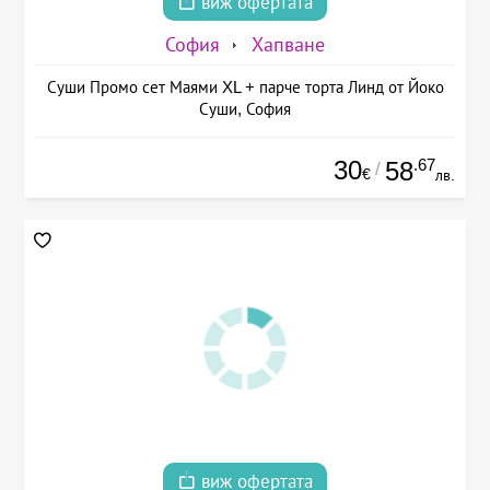
виж офертата
София
Хапване
Суши Промо сет Маями XL + парче торта Линд от Йоко
Суши, София
30
.67
58
/
€
лв.
виж офертата