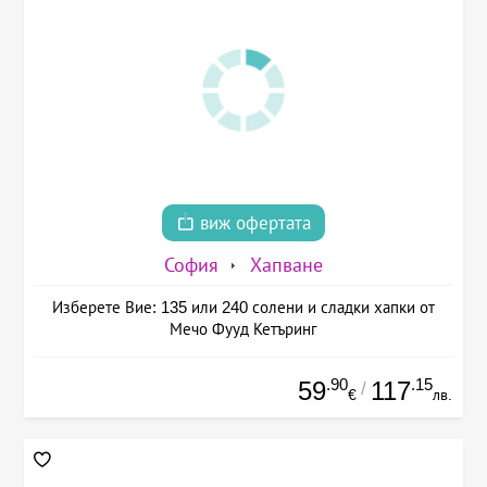
виж офертата
София
Хапване
Изберете Вие: 135 или 240 солени и сладки хапки от
Мечо Фууд Кетъринг
.90
.15
59
117
/
€
лв.