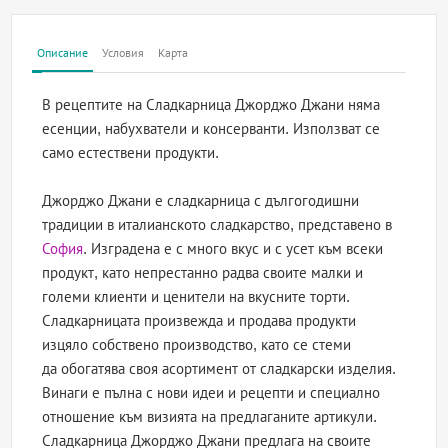
Описание
Условия
Карта
В рецептите на Сладкарница Джорджо Джани няма
есенции, набухватели и консерванти. Използват се
само естествени продукти.
Джорджо Джани е сладкарница с дългогодишни
традиции в италианското сладкарство, представено в
София
. Изградена е с много вкус и с усет към всеки
продукт, като непрестанно радва своите малки и
големи клиенти и ценители на вкусните торти.
Сладкарницата произвежда и продава продукти
изцяло собствено производство, като се стеми
да обогатява своя асортимент от сладкарски изделия.
Винаги е пълна с нови идеи и рецепти и специално
отношение към визията на предлаганите артикули.
Сладкарница Джорджо Джани предлага на своите