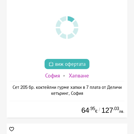
виж офертата
София
Хапване
Сет 205 бр. коктейлни гурме хапки в 7 плата от Деличи
кетъринг, София
.95
.03
64
127
/
€
лв.