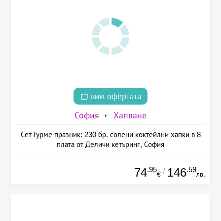
виж офертата
София
Хапване
Сет Гурме празник: 230 бр. солени коктейлни хапки в 8
плата от Деличи кетъринг, София
.95
.59
74
146
/
€
лв.