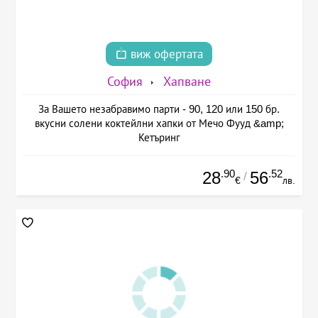
виж офертата
София
Хапване
За Вашето незабравимо парти - 90, 120 или 150 бр.
вкусни солени коктейлни хапки от Мечо Фууд &amp;
Кетъринг
.90
.52
28
56
/
€
лв.