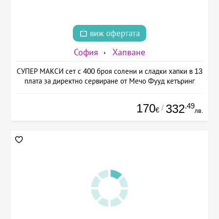
виж офертата
София
Хапване
СУПЕР МАКСИ сет с 400 броя солени и сладки хапки в 13
плата за директно сервиране от Мечо Фууд кетъринг
170
.49
332
/
€
лв.