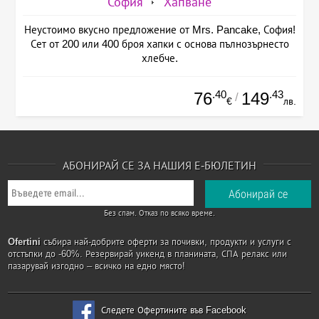
София
Хапване
Неустоимо вкусно предложение от Mrs. Pancake, София!
Сет от 200 или 400 броя хапки с основа пълнозърнесто
хлебче.
.40
.43
76
149
/
€
лв.
АБОНИРАЙ СЕ ЗА НАШИЯ Е-БЮЛЕТИН
Без спам. Отказ по всяко време.
Ofertini
събира най-добрите оферти за почивки, продукти и услуги с
отстъпки до -60%. Резервирай уикенд в планината, СПА релакс или
пазарувай изгодно – всичко на едно място!
Следете Офертините във Facebook