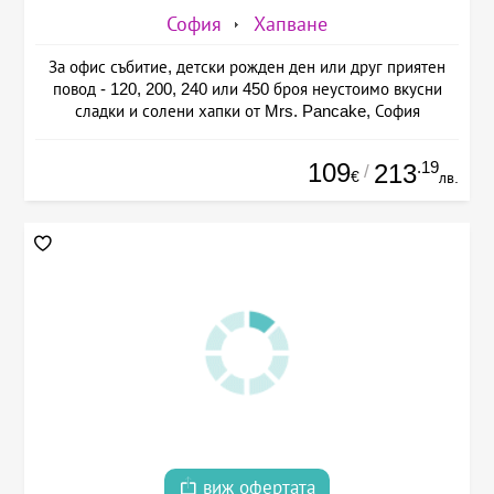
София
Хапване
За офис събитие, детски рожден ден или друг приятен
повод - 120, 200, 240 или 450 броя неустоимо вкусни
сладки и солени хапки от Mrs. Pancake, София
109
.19
213
/
€
лв.
виж офертата