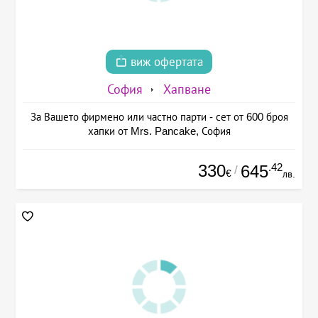
виж офертата
София
Хапване
За Вашето фирмено или частно парти - сет от 600 броя
хапки от Mrs. Pancake, София
330
.42
645
/
€
лв.