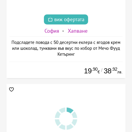
виж офертата
София
Хапване
Подсладете повода с 50 десертни еклера с ягодов крем
или шоколад, тунквани във вкус по избор от Мечо Фууд
Кетъринг
.90
.92
19
38
/
€
лв.