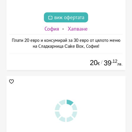
виж офертата
София
Хапване
Плати 20 евро и консумирай за 30 евро от цялото меню
на Сладкарница Cake Box, София!
20
.12
39
/
€
лв.