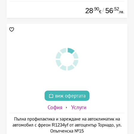
.90
.52
28
56
/
€
лв.
виж офертата
София
Услуги
Пълна профилактика и зареждане на автоклиматик на
автомобил с фреон R1234yf от автоцентър Торнадо, ул.
Опълченска №15