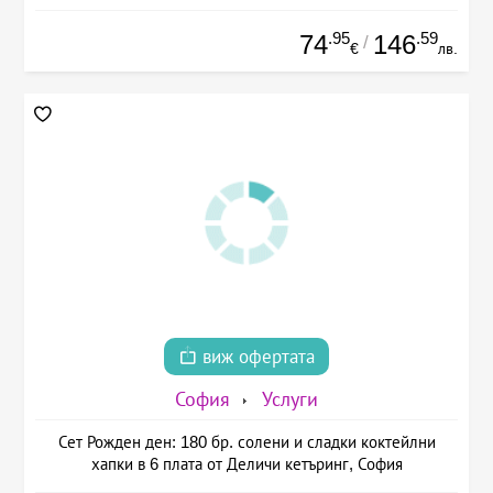
.95
.59
74
146
/
€
лв.
виж офертата
София
Услуги
Сет Рожден ден: 180 бр. солени и сладки коктейлни
хапки в 6 плата от Деличи кетъринг, София