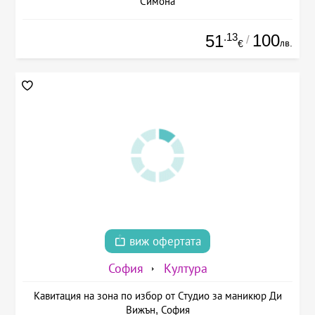
Симона
.13
100
51
/
лв.
€
виж офертата
София
Култура
Кавитация на зона по избор от Студио за маникюр Ди
Вижън, София