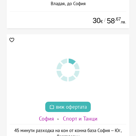
Владая, до София
30
.67
58
/
€
лв.
виж офертата
София
Спорт и Танци
45 минути разходка на кон от конна база София – Юг,