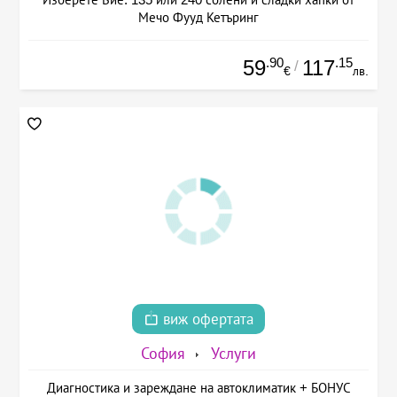
Мечо Фууд Кетъринг
.90
.15
59
117
/
€
лв.
виж офертата
София
Услуги
Диагностика и зареждане на автоклиматик + БОНУС