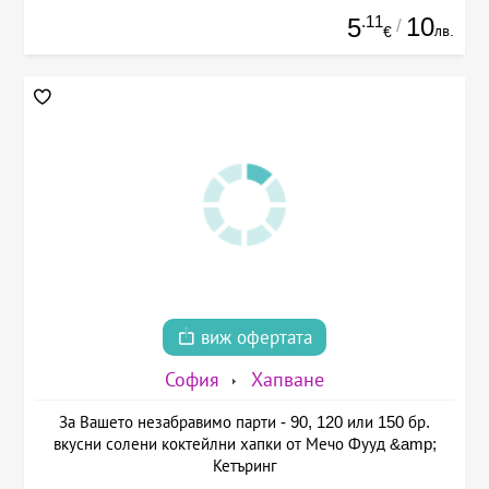
.11
10
5
/
лв.
€
виж офертата
София
Хапване
За Вашето незабравимо парти - 90, 120 или 150 бр.
вкусни солени коктейлни хапки от Мечо Фууд &amp;
Кетъринг