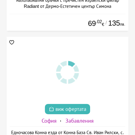
назолабиални бръчки с пречистен израелски филър
Radiant от Дермо-Естетичен център Симона
.02
135
69
/
лв.
€
виж офертата
София
Забавления
Едночасова Конна езда от Конна База Св. Иван Рилски, с.