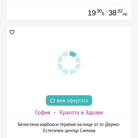
.90
.92
19
38
/
€
лв.
виж офертата
София
Красота и Здраве
Безиглена карбокси терапия на лице от от Дермо-
Естетичен център Симона