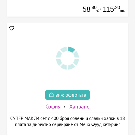
.90
.20
58
115
/
€
лв.
виж офертата
София
Хапване
СУПЕР МАКСИ сет с 400 броя солени и сладки хапки в 13
плата за директно сервиране от Мечо Фууд кетъринг