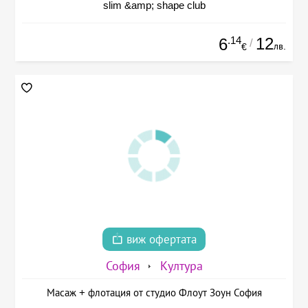
slim &amp; shape club
.14
12
6
/
лв.
€
виж офертата
София
Култура
Масаж + флотация от студио Флоут Зоун София