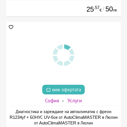
.57
50
25
/
лв.
€
виж офертата
София
Услуги
Диагностика и зареждане на автоклиматик с фреон
R1234yf + БОНУС UV-боя от AutoClimaMASTER в Люлин
от AutoClimaMASTER в Люлин