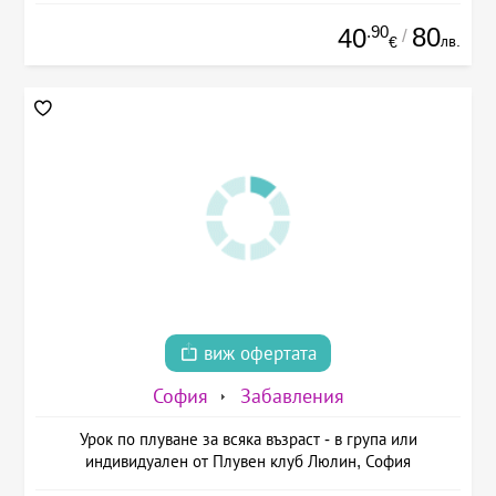
.90
80
40
/
лв.
€
виж офертата
София
Забавления
Урок по плуване за всяка възраст - в група или
индивидуален от Плувен клуб Люлин, София