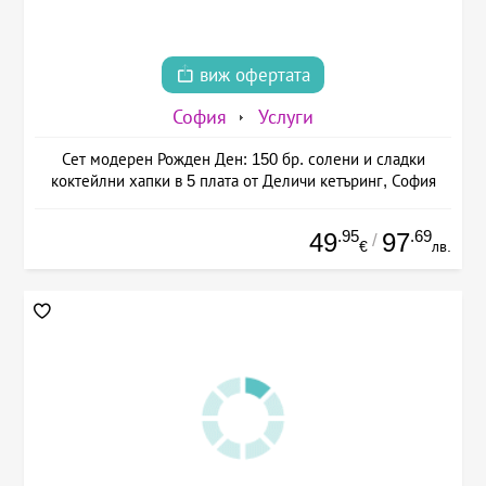
виж офертата
София
Услуги
Сет модерен Рожден Ден: 150 бр. солени и сладки
коктейлни хапки в 5 плата от Деличи кетъринг, София
.95
.69
49
97
/
€
лв.