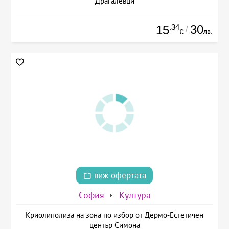
Драгалевци
.34
30
15
/
лв.
€
виж офертата
София
Култура
Криолиполиза на зона по избор от Дермо-Естетичен
център Симона