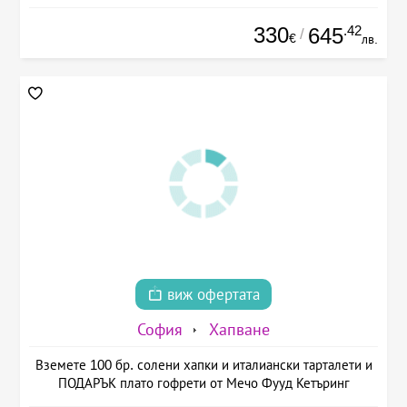
330
.42
645
/
€
лв.
виж офертата
София
Хапване
Вземете 100 бр. солени хапки и италиански тарталети и
ПОДАРЪК плато гофрети от Мечо Фууд Кетъринг