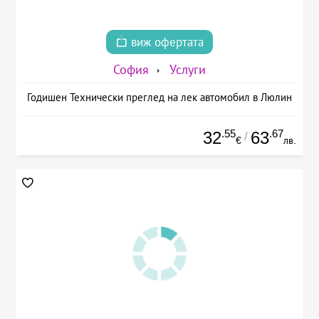
виж офертата
София
Услуги
Годишен Технически преглед на лек автомобил в Люлин
.55
.67
32
63
/
€
лв.