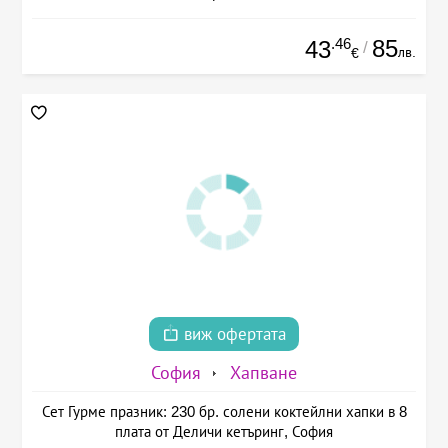
.46
85
43
/
лв.
€
виж офертата
София
Хапване
Сет Гурме празник: 230 бр. солени коктейлни хапки в 8
плата от Деличи кетъринг, София