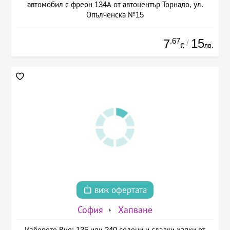
автомобил с фреон 134А от автоцентър Торнадо, ул.
Опълченска №15
.67
15
7
/
лв.
€
виж офертата
София
Хапване
Изберете Вие: 135 или 240 солени и сладки хапки от