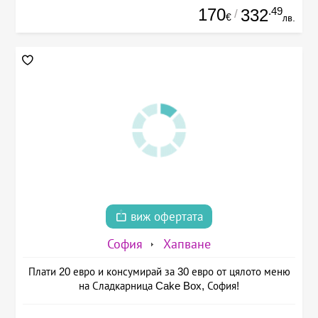
170
.49
332
/
€
лв.
виж офертата
София
Хапване
Плати 20 евро и консумирай за 30 евро от цялото меню
на Сладкарница Cake Box, София!