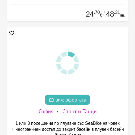
.70
.31
24
48
/
€
лв.
виж офертата
София
Спорт и Танци
1 или 3 посещения по плуване със SeaBike на човек
+ неограничен достъп до закрит басейн в плувен басейн