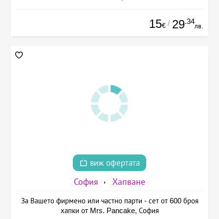
15
.34
29
/
€
лв.
виж офертата
София
Хапване
За Вашето фирмено или частно парти - сет от 600 броя
хапки от Mrs. Pancake, София