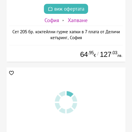
виж офертата
София
Хапване
Сет 205 бр. коктейлни гурме хапки в 7 плата от Деличи
кетъринг, София
.95
.03
64
127
/
€
лв.