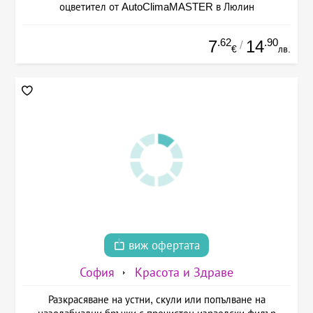
оцветител от AutoClimaMASTER в Люлин
.62
.90
7
14
/
€
лв.
виж офертата
София
Красота и Здраве
Разкрасяване на устни, скули или попълване на