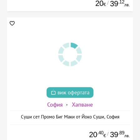
20
.12
39
/
€
лв.
виж офертата
София
Хапване
Суши сет Промо Биг Маки от Йоко Суши, София
.40
.89
20
39
/
€
лв.