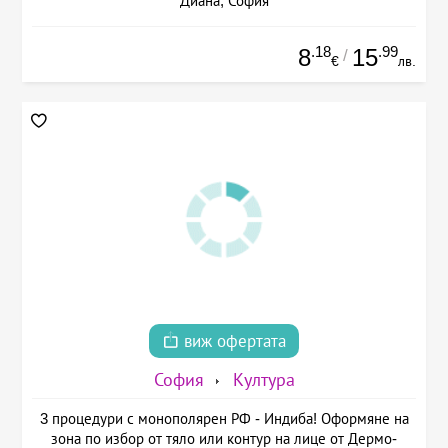
Диана, София
.18
.99
8
15
/
€
лв.
виж офертата
София
Култура
3 процедури с монополярен РФ - Индиба! Оформяне на
зона по избор от тяло или контур на лице от Дермо-