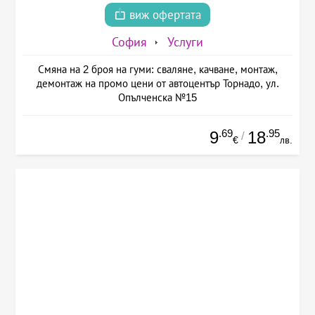
виж офертата
София
Услуги
Смяна на 2 броя на гуми: сваляне, качване, монтаж,
демонтаж на промо цени от автоцентър Торнадо, ул.
Опълченска №15
.69
.95
9
18
/
€
лв.