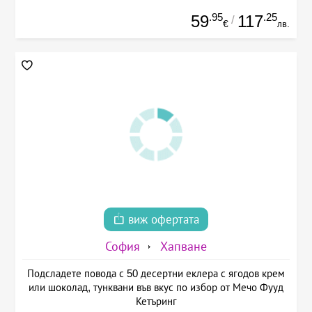
.95
.25
59
117
/
€
лв.
виж офертата
София
Хапване
Подсладете повода с 50 десертни еклера с ягодов крем
или шоколад, тунквани във вкус по избор от Мечо Фууд
Кетъринг