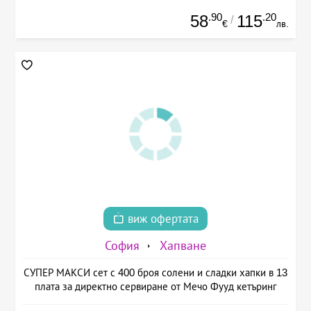
.90
.20
58
115
/
€
лв.
виж офертата
София
Хапване
СУПЕР МАКСИ сет с 400 броя солени и сладки хапки в 13
плата за директно сервиране от Мечо Фууд кетъринг