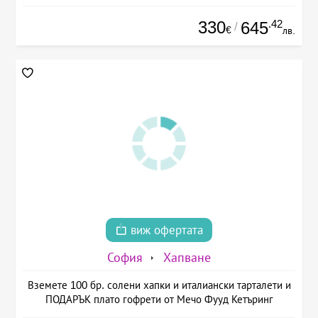
330
.42
645
/
€
лв.
виж офертата
София
Хапване
Вземете 100 бр. солени хапки и италиански тарталети и
ПОДАРЪК плато гофрети от Мечо Фууд Кетъринг