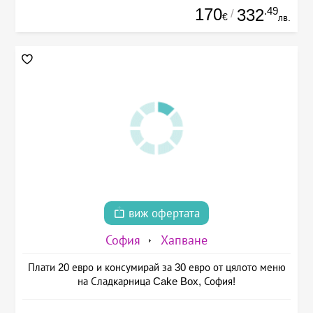
170
.49
332
/
€
лв.
виж офертата
София
Хапване
Плати 20 евро и консумирай за 30 евро от цялото меню
на Сладкарница Cake Box, София!