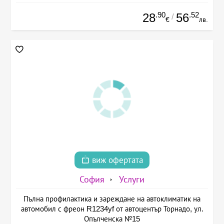
.90
.52
28
56
/
€
лв.
виж офертата
София
Услуги
Пълна профилактика и зареждане на автоклиматик на
автомобил с фреон R1234yf от автоцентър Торнадо, ул.
Опълченска №15