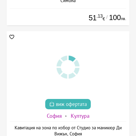
Симона
.13
100
51
/
лв.
€
виж офертата
София
Култура
Кавитация на зона по избор от Студио за маникюр Ди
Вижън, София