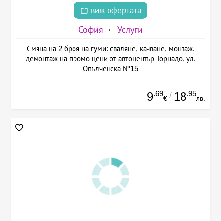
виж офертата
София
Услуги
Смяна на 2 броя на гуми: сваляне, качване, монтаж,
демонтаж на промо цени от автоцентър Торнадо, ул.
Опълченска №15
.69
.95
9
18
/
€
лв.