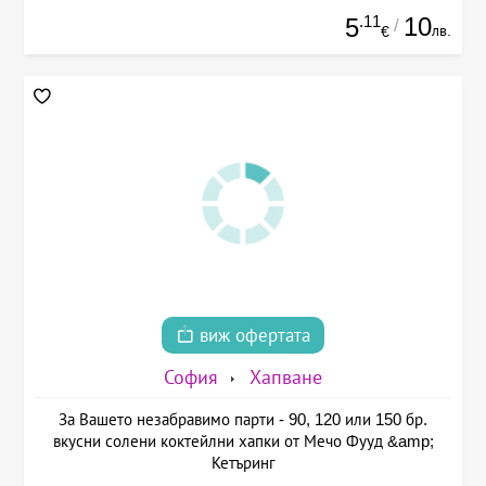
.11
10
5
/
лв.
€
виж офертата
София
Хапване
За Вашето незабравимо парти - 90, 120 или 150 бр.
вкусни солени коктейлни хапки от Мечо Фууд &amp;
Кетъринг