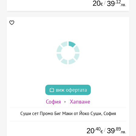
20
.12
39
/
€
лв.
виж офертата
София
Хапване
Суши сет Промо Биг Маки от Йоко Суши, София
.40
.89
20
39
/
€
лв.