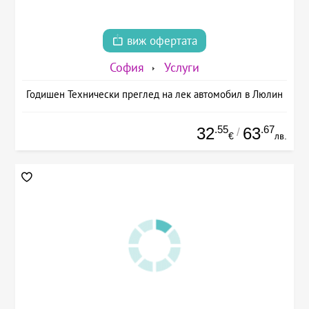
виж офертата
София
Услуги
Годишен Технически преглед на лек автомобил в Люлин
.55
.67
32
63
/
€
лв.