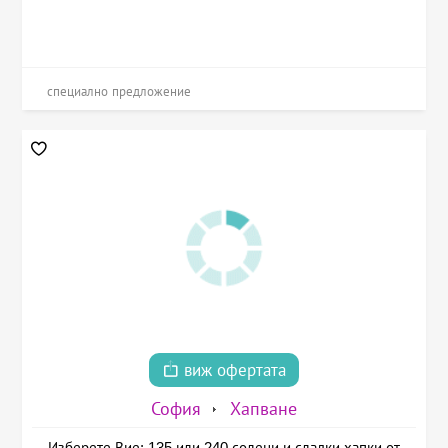
специално предложение
виж офертата
София
Хапване
Изберете Вие: 135 или 240 солени и сладки хапки от