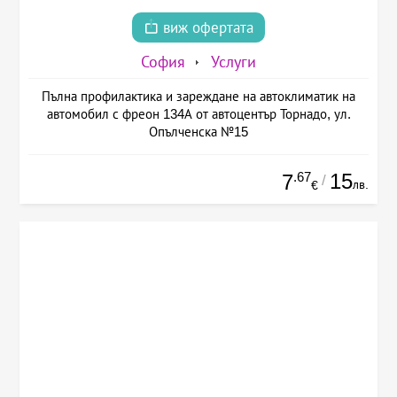
виж офертата
София
Услуги
Пълна профилактика и зареждане на автоклиматик на
автомобил с фреон 134А от автоцентър Торнадо, ул.
Опълченска №15
.67
15
7
/
лв.
€