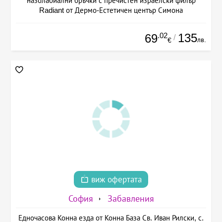
назолабиални бръчки с пречистен израелски филър
Radiant от Дермо-Естетичен център Симона
.02
135
69
/
лв.
€
виж офертата
София
Забавления
Едночасова Конна езда от Конна База Св. Иван Рилски, с.