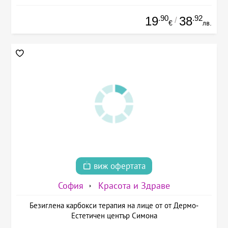
.90
.92
19
38
/
€
лв.
виж офертата
София
Красота и Здраве
Безиглена карбокси терапия на лице от от Дермо-
Естетичен център Симона