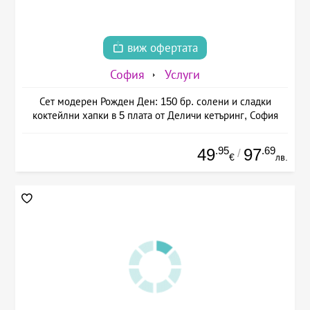
виж офертата
София
Услуги
Сет модерен Рожден Ден: 150 бр. солени и сладки
коктейлни хапки в 5 плата от Деличи кетъринг, София
.95
.69
49
97
/
€
лв.