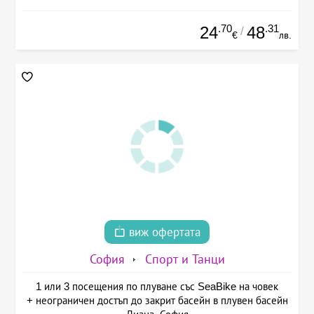
.70
.31
24
48
/
€
лв.
виж офертата
София
Спорт и Танци
1 или 3 посещения по плуване със SeaBike на човек
+ неограничен достъп до закрит басейн в плувен басейн