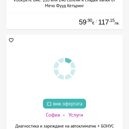
Мечо Фууд Кетъринг
.90
.15
59
117
/
€
лв.
виж офертата
София
Услуги
Диагностика и зареждане на автоклиматик + БОНУС