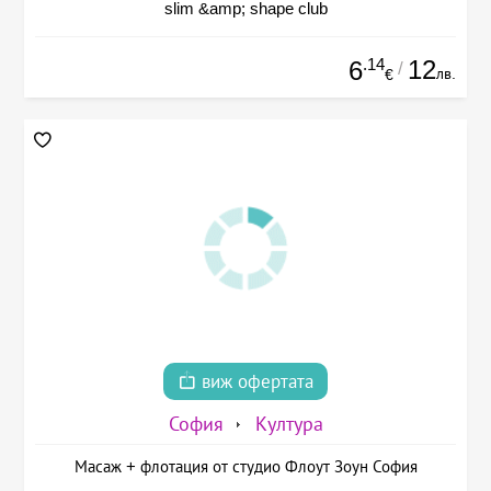
slim &amp; shape club
.14
12
6
/
лв.
€
виж офертата
София
Култура
Масаж + флотация от студио Флоут Зоун София