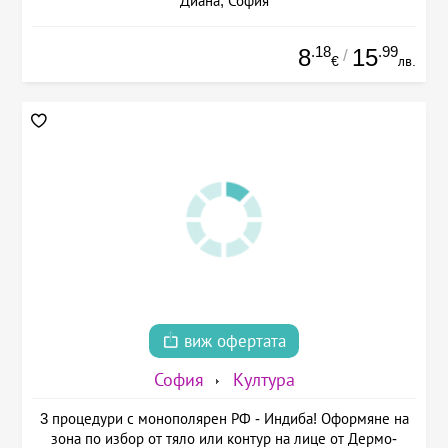
Диана, София
.18
.99
8
15
/
€
лв.
виж офертата
София
Култура
3 процедури с монополярен РФ - Индиба! Оформяне на
зона по избор от тяло или контур на лице от Дермо-