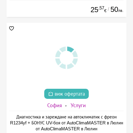
.57
50
25
/
лв.
€
виж офертата
София
Услуги
Диагностика и зареждане на автоклиматик с фреон
R1234yf + БОНУС UV-боя от AutoClimaMASTER в Люлин
от AutoClimaMASTER в Люлин