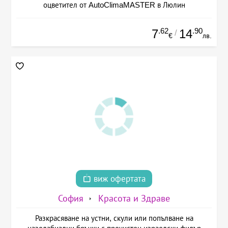
оцветител от AutoClimaMASTER в Люлин
.62
.90
7
14
/
€
лв.
виж офертата
София
Красота и Здраве
Разкрасяване на устни, скули или попълване на