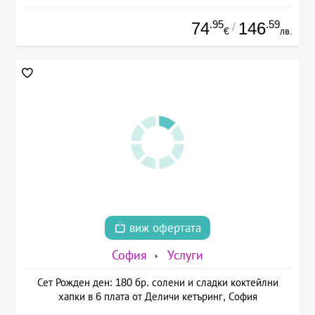
.95
.59
74
146
/
€
лв.
виж офертата
София
Услуги
Сет Рожден ден: 180 бр. солени и сладки коктейлни
хапки в 6 плата от Деличи кетъринг, София