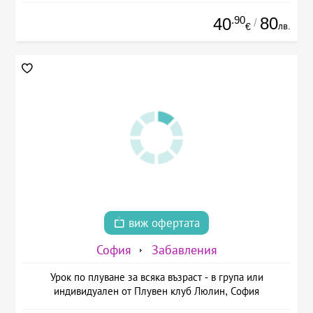
.90
80
40
/
лв.
€
виж офертата
София
Забавления
Урок по плуване за всяка възраст - в група или
индивидуален от Плувен клуб Люлин, София