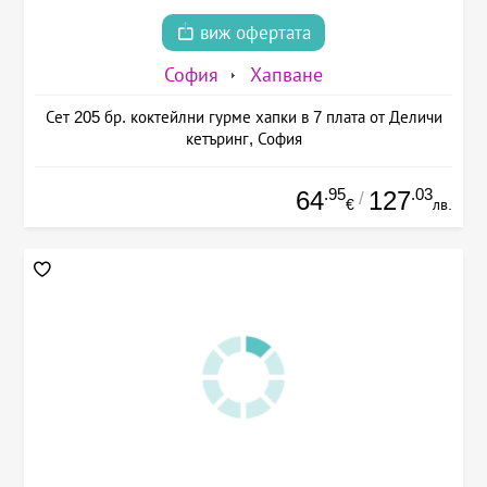
виж офертата
София
Хапване
Сет 205 бр. коктейлни гурме хапки в 7 плата от Деличи
кетъринг, София
.95
.03
64
127
/
€
лв.