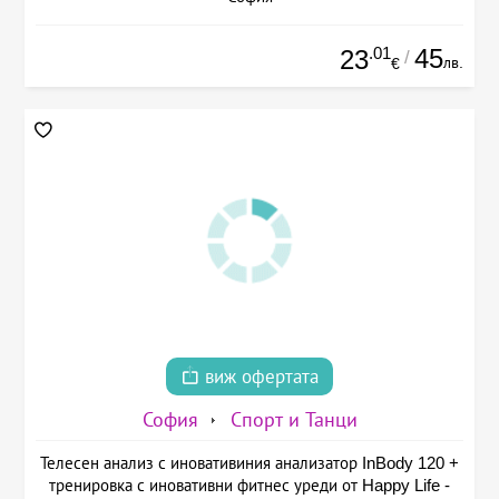
.01
45
23
/
лв.
€
виж офертата
София
Спорт и Танци
Телесен анализ с иновативиния анализатор InBody 120 +
тренировка с иновативни фитнес уреди от Happy Life -