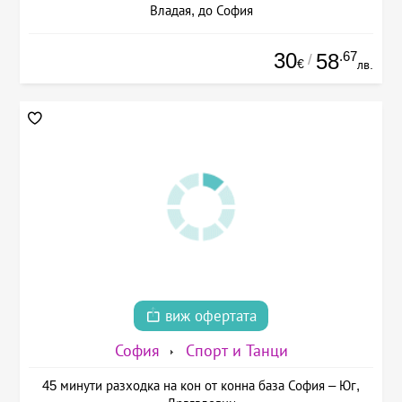
Владая, до София
30
.67
58
/
€
лв.
виж офертата
София
Спорт и Танци
45 минути разходка на кон от конна база София – Юг,