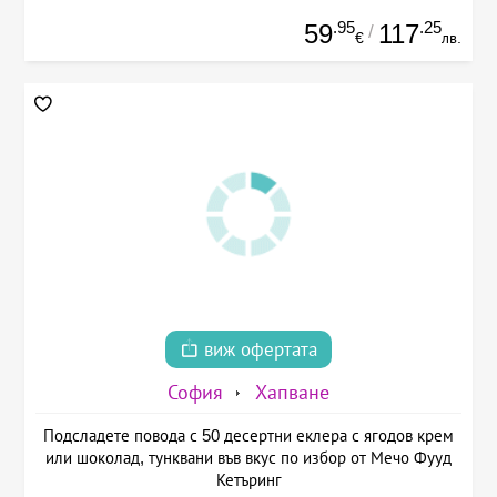
.95
.25
59
117
/
€
лв.
виж офертата
София
Хапване
Подсладете повода с 50 десертни еклера с ягодов крем
или шоколад, тунквани във вкус по избор от Мечо Фууд
Кетъринг