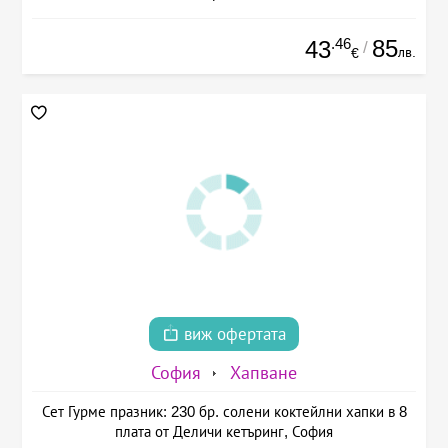
.46
85
43
/
лв.
€
виж офертата
София
Хапване
Сет Гурме празник: 230 бр. солени коктейлни хапки в 8
плата от Деличи кетъринг, София