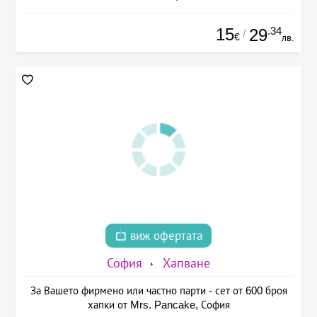
15
.34
29
/
€
лв.
виж офертата
София
Хапване
За Вашето фирмено или частно парти - сет от 600 броя
хапки от Mrs. Pancake, София