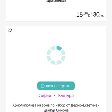
Драгалевци
.34
30
15
/
лв.
€
виж офертата
София
Култура
Криолиполиза на зона по избор от Дермо-Естетичен
център Симона