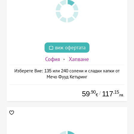
виж офертата
София
Хапване
Изберете Вие: 135 или 240 солени и сладки хапки от
Мечо Фууд Кетъринг
.90
.15
59
117
/
€
лв.