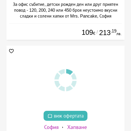
За офис събитие, детски рожден ден или друг приятен
повод - 120, 200, 240 или 450 броя неустоимо вкусни
сладки и солени хапки от Mrs. Pancake, София
109
.19
213
/
€
лв.
виж офертата
София
Хапване