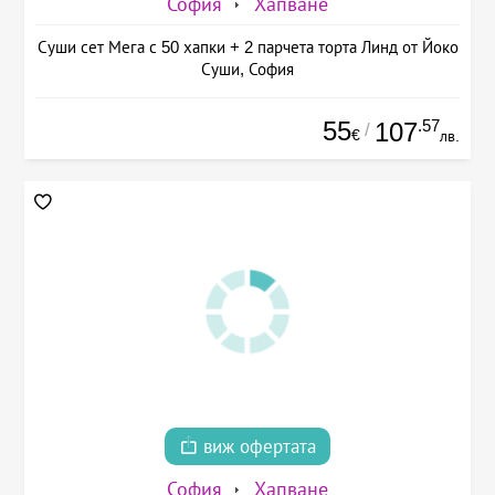
София
Хапване
Суши сет Мега с 50 хапки + 2 парчета торта Линд от Йоко
Суши, София
55
.57
107
/
€
лв.
виж офертата
София
Хапване