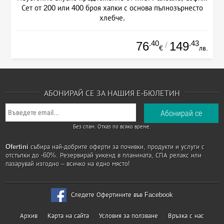
Сет от 200 или 400 броя хапки с основа пълнозърнесто
хлебче.
.40
.43
76
149
/
€
лв.
АБОНИРАЙ СЕ ЗА НАШИЯ Е-БЮЛЕТИН
Без спам. Отказ по всяко време.
Ofertini
събира най-добрите оферти за почивки, продукти и услуги с
отстъпки до -60%. Резервирай уикенд в планината, СПА релакс или
пазарувай изгодно – всичко на едно място!
Следете Офертините във Facebook
Архив
Карта на сайта
Условия за ползване
Връзка с нас