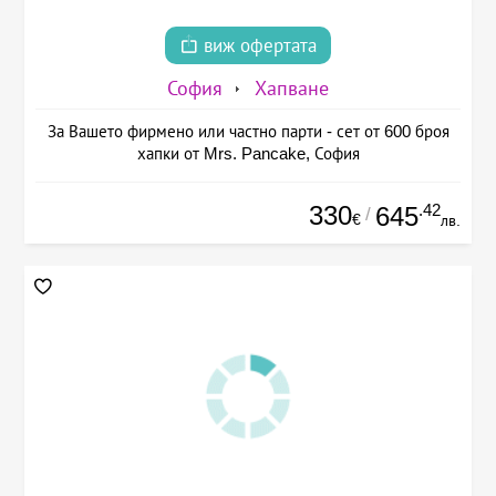
виж офертата
София
Хапване
За Вашето фирмено или частно парти - сет от 600 броя
хапки от Mrs. Pancake, София
330
.42
645
/
€
лв.