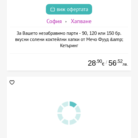
виж офертата
София
Хапване
За Вашето незабравимо парти - 90, 120 или 150 бр.
вкусни солени коктейлни хапки от Мечо Фууд &amp;
Кетъринг
.90
.52
28
56
/
€
лв.