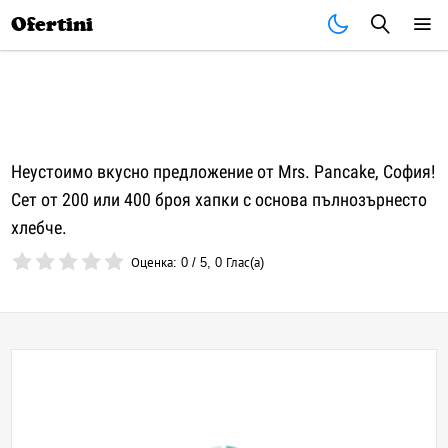
Почивки
Стоки
В града
Всички оферти
Ofertini
Неустоимо вкусно предложение от Mrs. Pancake, София!
Сет от 200 или 400 броя хапки с основа пълнозърнесто
хлебче.
Оценка:
0
/
5
,
0
Глас(а)