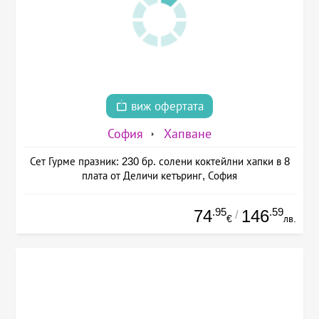
виж офертата
София
Хапване
Сет Гурме празник: 230 бр. солени коктейлни хапки в 8
плата от Деличи кетъринг, София
.95
.59
74
146
/
€
лв.