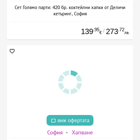
Сет Голямо парти: 420 бр. коктейлни хапки от Деличи
кетъринг, София
.95
.72
139
273
/
€
лв.
виж офертата
София
Хапване