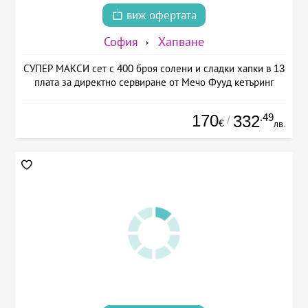
виж офертата
София
Хапване
СУПЕР МАКСИ сет с 400 броя солени и сладки хапки в 13
плата за директно сервиране от Мечо Фууд кетъринг
170
.49
332
/
€
лв.