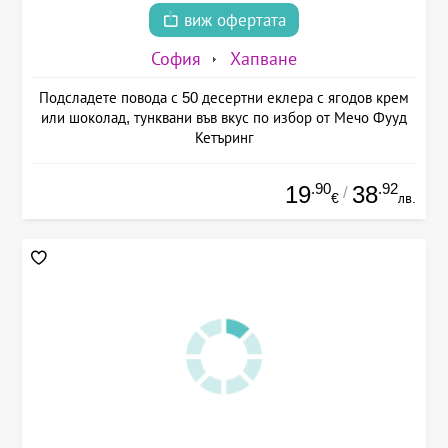
виж офертата
София
Хапване
Подсладете повода с 50 десертни еклера с ягодов крем
или шоколад, тунквани във вкус по избор от Мечо Фууд
Кетъринг
.90
.92
19
38
/
€
лв.