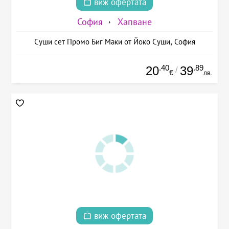
виж офертата
София
Хапване
Суши сет Промо Биг Маки от Йоко Суши, София
.40
.89
20
39
/
€
лв.
виж офертата