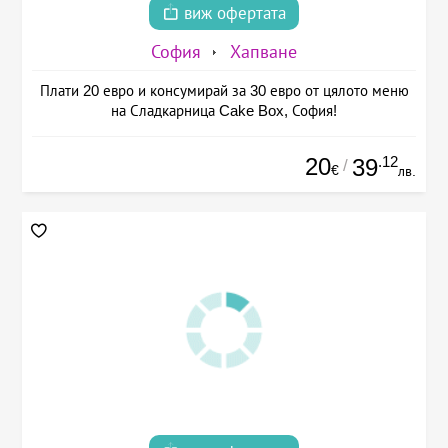
виж офертата
София
Хапване
Плати 20 евро и консумирай за 30 евро от цялото меню
на Сладкарница Cake Box, София!
20
.12
39
/
€
лв.