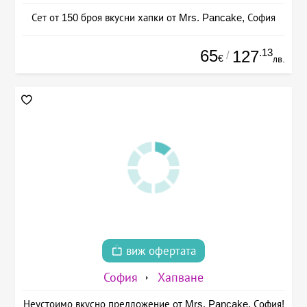
Сет от 150 броя вкусни хапки от Mrs. Pancake, София
65
.13
127
/
€
лв.
виж офертата
София
Хапване
Неустоимо вкусно предложение от Mrs. Pancake, София!