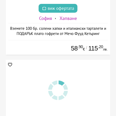
виж офертата
София
Хапване
Вземете 100 бр. солени хапки и италиански тарталети и
ПОДАРЪК плато гофрети от Мечо Фууд Кетъринг
.90
.20
58
115
/
€
лв.