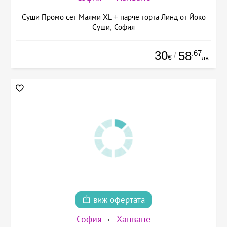
Суши Промо сет Маями XL + парче торта Линд от Йоко
Суши, София
30
.67
58
/
€
лв.
виж офертата
София
Хапване