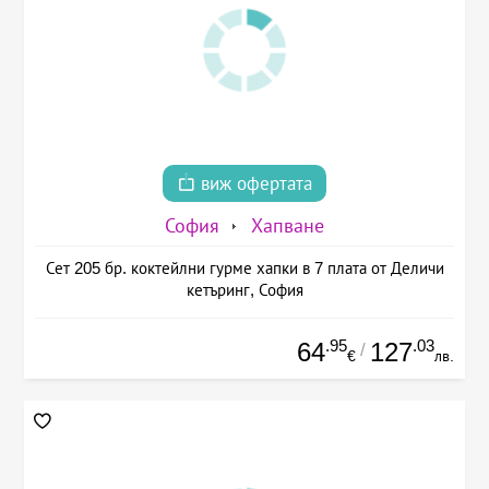
виж офертата
София
Хапване
Сет 205 бр. коктейлни гурме хапки в 7 плата от Деличи
кетъринг, София
.95
.03
64
127
/
€
лв.