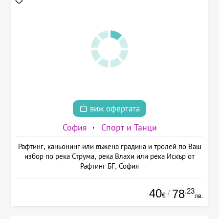
виж офертата
София
Спорт и Танци
Рафтинг, каньонинг или въжена градина и тролей по Ваш
избор по река Струма, река Влахи или река Искър от
Рафтинг БГ, София
40
.23
78
/
€
лв.