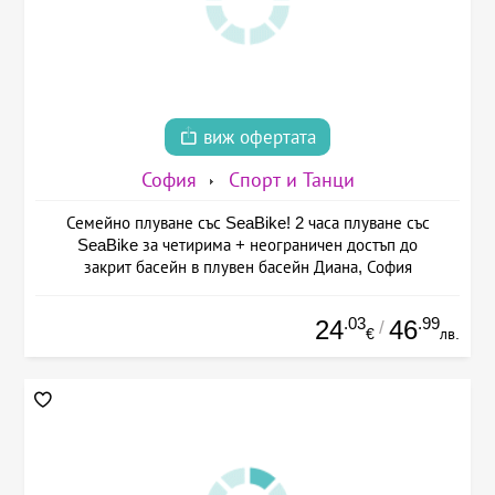
виж офертата
София
Спорт и Танци
Семейно плуване със SeaBike! 2 часа плуване със
SeaBike за четирима + неограничен достъп до
закрит басейн в плувен басейн Диана, София
.03
.99
24
46
/
€
лв.