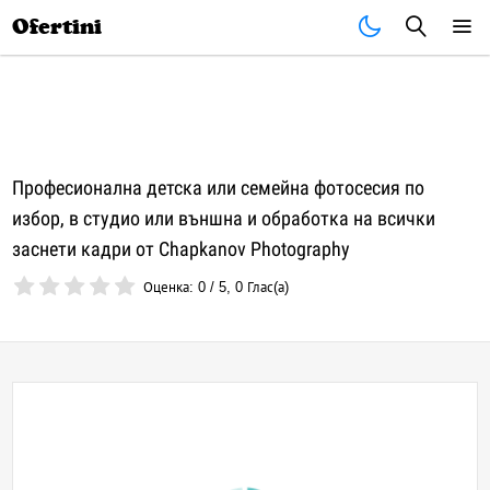
Почивки
Стоки
В града
Всички оферти
Ofertini
Професионална детска или семейна фотосесия по
избор, в студио или външна и обработка на всички
заснети кадри от Chapkanov Photography
Оценка:
0
/
5
,
0
Глас(а)