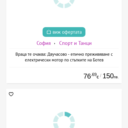
виж офертата
София
Спорт и Танци
Враца те очаква: Двучасово - епично преживяване с
електрически мотор по стъпките на Ботев
.69
150
76
/
лв.
€