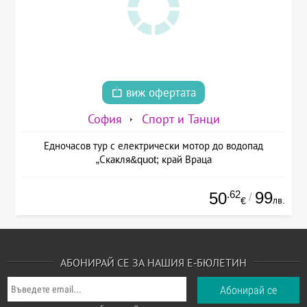
виж офертата
София
Спорт и Танци
Едночасов тур с електрически мотор до водопад
„Скакля&quot; край Враца
.62
99
50
/
лв.
€
АБОНИРАЙ СЕ ЗА НАШИЯ Е-БЮЛЕТИН