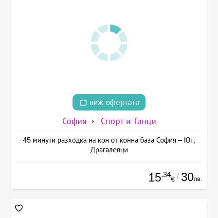
виж офертата
София
Спорт и Танци
45 минути разходка на кон от конна база София – Юг,
Драгалевци
.34
30
15
/
лв.
€