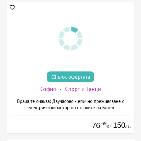
виж офертата
София
Спорт и Танци
Враца те очаква: Двучасово - епично преживяване с
електрически мотор по стъпките на Ботев
.69
150
76
/
лв.
€