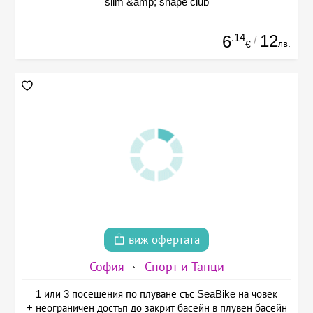
slim &amp; shape club
.14
12
6
/
лв.
€
виж офертата
София
Спорт и Танци
1 или 3 посещения по плуване със SeaBike на човек
+ неограничен достъп до закрит басейн в плувен басейн