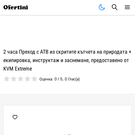
Почивки
Стоки
В града
Всички оферти
Ofertini
2 часа Преход с АТВ из скритите кътчета на природата +
екипировка, инструктаж и заснемане, предоставено от
KVM Extreme
Оценка:
0
/
5
,
0
Глас(а)