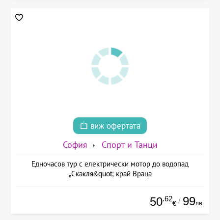
виж офертата
София
Спорт и Танци
Едночасов тур с електрически мотор до водопад
„Скакля&quot; край Враца
.62
99
50
/
лв.
€