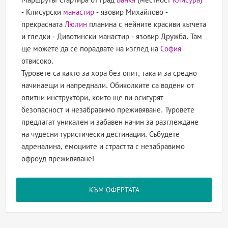
- Клисурски
манастир
- язовир Михайлово -
прекрасната
Люлин
планина с нейните красиви кътчета
и гледки - Дивотински манастир - язовир Дружба. Там
ще можете да се порадвате на изглед на
София
отвисоко.
Туровете са както за хора без опит, така и за средно
начинаещи и напреднали. Обиколките са водени от
опитни инструктори, които ще ви осигурят
безопасност и незабравимо преживяване. Туровете
предлагат уникален и забавен начин за разглеждане
на чудесни туристически дестинации. Събудете
адреналина, емоциите и страстта с незабравимо
офроуд преживяване!
КЪМ ОФЕРТАТА