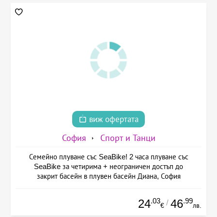
виж офертата
София
Спорт и Танци
Семейно плуване със SeaBike! 2 часа плуване със
SeaBike за четирима + неограничен достъп до
закрит басейн в плувен басейн Диана, София
.03
.99
24
46
/
€
лв.