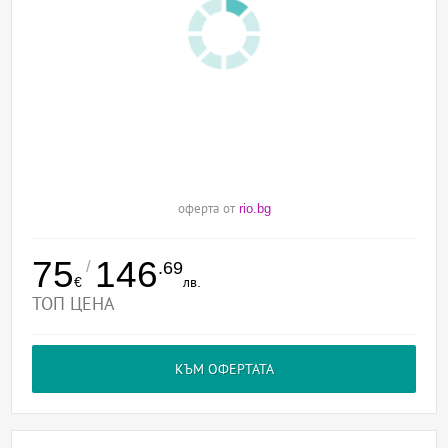
оферта от
rio.bg
75
146
/
.69
€
лв.
ТОП ЦЕНА
КЪМ ОФЕРТАТА