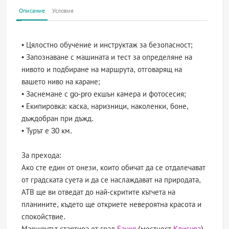
Описание
Условия
• Цялостно обучение и инструктаж за безопасност;
• Запознаване с машината и тест за определяне на
нивото и подбиране на маршрута, отговарящ на
вашето ниво на каране;
• Заснемане с go-pro екшън камера и фотосесия;
• Екипировка: каска, наризници, наколенки, боне,
дъждобран при дъжд.
• Турът е 30 км.
За прехода:
Ако сте един от онези, които обичат да се отдалечават
от градската суета и да се наслаждават на природата,
АТВ ще ви отведат до най-скритите кътчета на
планините, където ще откриете невероятна красота и
спокойствие.
Маршрутът стартира от град
Банкя
(местност
Клисура
)