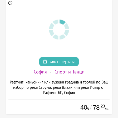
виж офертата
София
Спорт и Танци
Рафтинг, каньонинг или въжена градина и тролей по Ваш
избор по река Струма, река Влахи или река Искър от
Рафтинг БГ, София
40
.23
78
/
€
лв.