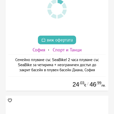
виж офертата
София
Спорт и Танци
Семейно плуване със SeaBike! 2 часа плуване със
SeaBike за четирима + неограничен достъп до
закрит басейн в плувен басейн Диана, София
.03
.99
24
46
/
€
лв.