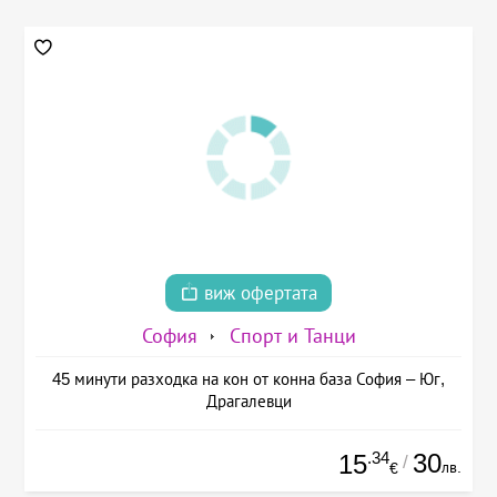
виж офертата
София
Спорт и Танци
45 минути разходка на кон от конна база София – Юг,
Драгалевци
.34
30
15
/
лв.
€