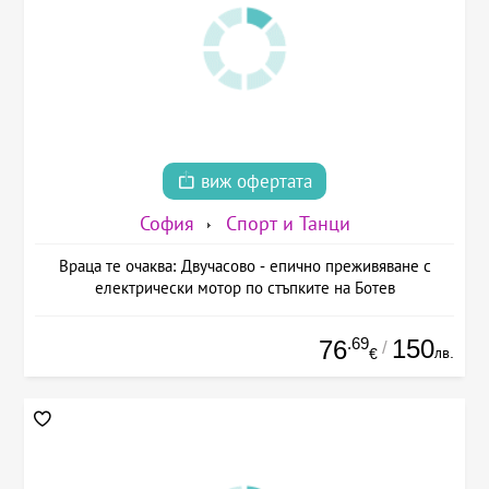
виж офертата
София
Спорт и Танци
Враца те очаква: Двучасово - епично преживяване с
електрически мотор по стъпките на Ботев
.69
150
76
/
лв.
€