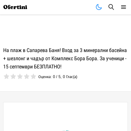
Почивки
Стоки
В града
Всички оферти
Ofertini
На плаж в Сапарева Баня! Вход за 3 минерални басейна
+ шезлонг и чадър от Комплекс Бора Бора. За ученици -
15 септември БЕЗПЛАТНО!
Оценка:
0
/
5
,
0
Глас(а)