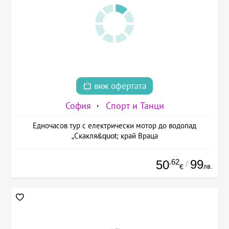
виж офертата
София
Спорт и Танци
Едночасов тур с електрически мотор до водопад
„Скакля&quot; край Враца
.62
99
50
/
лв.
€