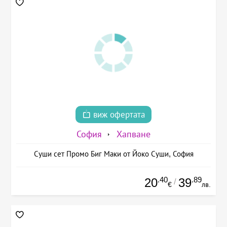
виж офертата
София
Хапване
Суши сет Промо Биг Маки от Йоко Суши, София
.40
.89
20
39
/
€
лв.