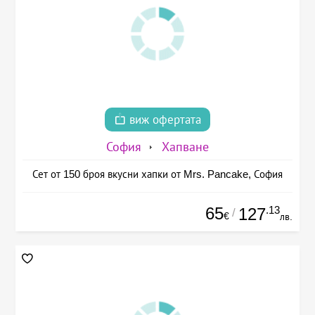
виж офертата
София
Хапване
Сет от 150 броя вкусни хапки от Mrs. Pancake, София
65
.13
127
/
€
лв.