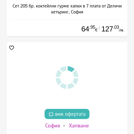
Сет 205 бр. коктейлни гурме хапки в 7 плата от Деличи
кетъринг, София
.95
.03
64
127
/
€
лв.
виж офертата
София
Хапване