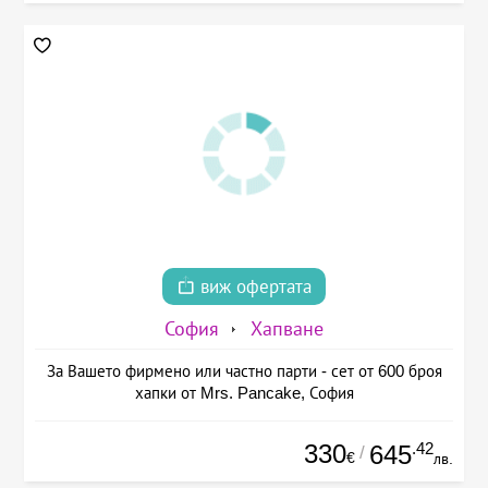
виж офертата
София
Хапване
За Вашето фирмено или частно парти - сет от 600 броя
хапки от Mrs. Pancake, София
330
.42
645
/
€
лв.