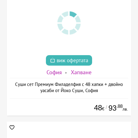
виж офертата
София
Хапване
Суши сет Премиум Филаделфия с 48 хапки + двойно
уасаби от Йоко Суши, София
48
.88
93
/
€
лв.