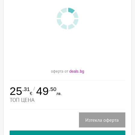
оферта от
deals.bg
25
49
/
.31
.50
€
лв.
ТОП ЦЕНА
Изтекла оферта