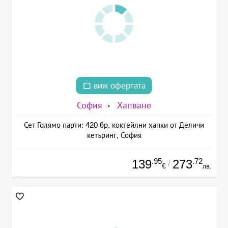
виж офертата
София
Хапване
Сет Голямо парти: 420 бр. коктейлни хапки от Деличи
кетъринг, София
.95
.72
139
273
/
€
лв.