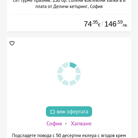
Сет Гурме празник: 230 бр. солени коктейлни хапки в 8
плата от Деличи кетъринг, София
.95
.59
74
146
/
€
лв.
виж офертата
София
Хапване
Подсладете повода с 50 десертни еклера с ягодов крем