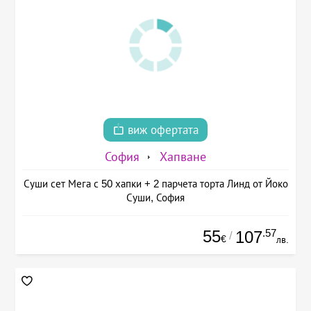
виж офертата
София
Хапване
Суши сет Мега с 50 хапки + 2 парчета торта Линд от Йоко
Суши, София
55
.57
107
/
€
лв.