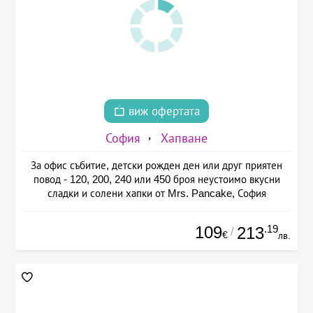
виж офертата
София
Хапване
За офис събитие, детски рожден ден или друг приятен
повод - 120, 200, 240 или 450 броя неустоимо вкусни
сладки и солени хапки от Mrs. Pancake, София
109
.19
213
/
€
лв.