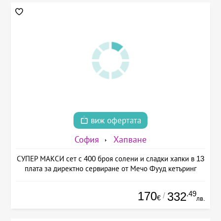
виж офертата
София
Хапване
СУПЕР МАКСИ сет с 400 броя солени и сладки хапки в 13
плата за директно сервиране от Мечо Фууд кетъринг
170
.49
332
/
€
лв.