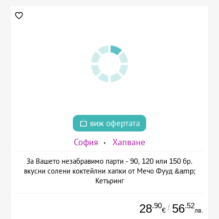
виж офертата
София
Хапване
За Вашето незабравимо парти - 90, 120 или 150 бр.
вкусни солени коктейлни хапки от Мечо Фууд &amp;
Кетъринг
.90
.52
28
56
/
€
лв.