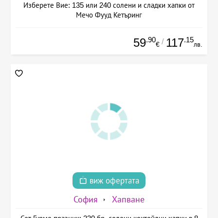
Изберете Вие: 135 или 240 солени и сладки хапки от
Мечо Фууд Кетъринг
.90
.15
59
117
/
€
лв.
виж офертата
София
Хапване