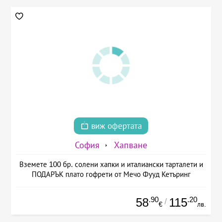
виж офертата
София
Хапване
Вземете 100 бр. солени хапки и италиански тарталети и
ПОДАРЪК плато гофрети от Мечо Фууд Кетъринг
.90
.20
58
115
/
€
лв.