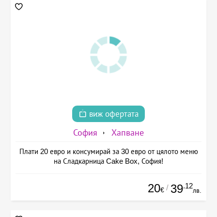
виж офертата
София
Хапване
Плати 20 евро и консумирай за 30 евро от цялото меню
на Сладкарница Cake Box, София!
20
.12
39
/
€
лв.