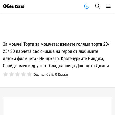
Почивки
Стоки
В града
Всички оферти
Ofertini
За момче! Торти за момчета: вземете голяма торта 20/
25/ 30 парчета със снимка на герои от любимите
детски филмчета - Нинджаго, Костенурките Нинджа,
Спайдърмен и други от Сладкарница Джорджо Джани
Оценка:
0
/
5
,
0
Глас(а)