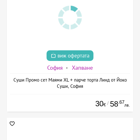
виж офертата
София
Хапване
Суши Промо сет Маями XL + парче торта Линд от Йоко
Суши, София
30
.67
58
/
€
лв.