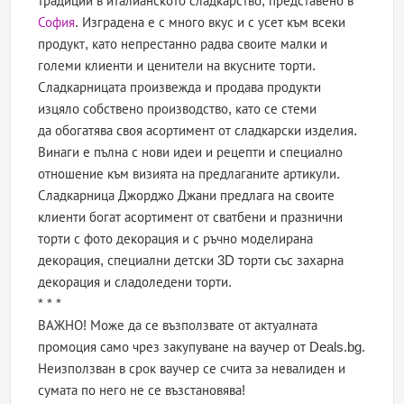
традиции в италианското сладкарство, представено в
София
. Изградена е с много вкус и с усет към всеки
продукт, като непрестанно радва своите малки и
големи клиенти и ценители на вкусните торти.
Сладкарницата произвежда и продава продукти
изцяло собствено производство, като се стеми
да обогатява своя асортимент от сладкарски изделия.
Винаги е пълна с нови идеи и рецепти и специално
отношение към визията на предлаганите артикули.
Сладкарница Джорджо Джани предлага на своите
клиенти богат асортимент от сватбени и празнични
торти с фото декорация и с ръчно моделирана
декорация, специални детски 3D торти със захарна
декорация и сладоледени торти.
* * *
ВАЖНО! Може да се възползвате от актуалната
промоция само чрез закупуване на ваучер от Deals.bg.
Неизползван в срок ваучер се счита за невалиден и
сумата по него не се възстановява!