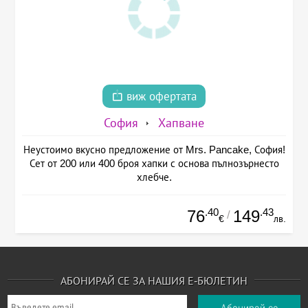
виж офертата
София
Хапване
Неустоимо вкусно предложение от Mrs. Pancake, София!
Сет от 200 или 400 броя хапки с основа пълнозърнесто
хлебче.
.40
.43
76
149
/
€
лв.
АБОНИРАЙ СЕ ЗА НАШИЯ Е-БЮЛЕТИН