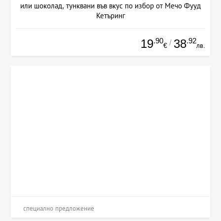
или шоколад, тунквани във вкус по избор от Мечо Фууд
Кетъринг
.90
.92
19
38
/
€
лв.
специално предложение