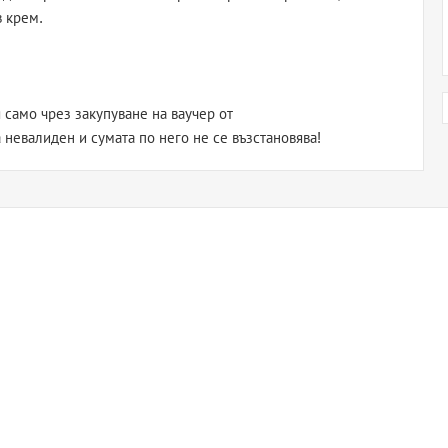
в крем.
 само чрез закупуване на ваучер от
а невалиден и сумата по него не се възстановява!