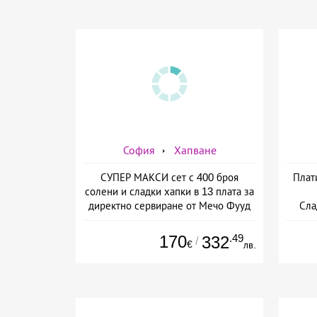
София
Хапване
СУПЕР МАКСИ сет с 400 броя
Плат
солени и сладки хапки в 13 плата за
директно сервиране от Мечо Фууд
Сла
кетъринг
170
.49
332
/
€
лв.