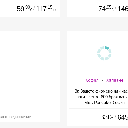
.90
.15
.95
59
117
74
14
/
/
€
лв.
€
София
Хапване
За Вашето фирмено или час
парти - сет от 600 броя хапк
Mrs. Pancake, София
330
64
/
ално предложение
€