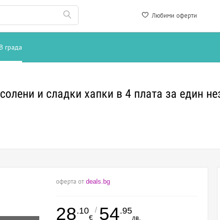
Любими оферти
В града
 солени и сладки хапки в 4 плата за един 
оферта от
deals.bg
28
54
/
.10
.95
€
лв.