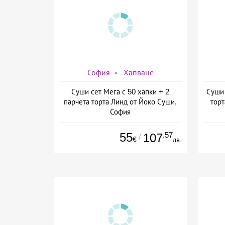
София
Хапване
Суши сет Мега с 50 хапки + 2
Суши 
парчета торта Линд от Йоко Суши,
торт
София
55
.57
107
/
€
лв.