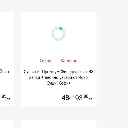
София
Хапване
 Йоко
Суши сет Премиум Филаделфия с 48
хапки + двойно уасаби от Йоко
Суши, София
.89
48
.88
9
93
/
€
лв.
лв.