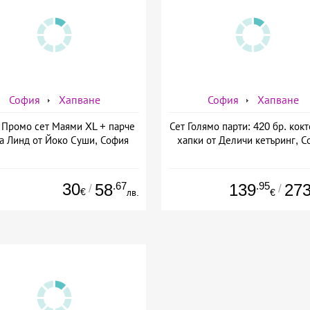
София
Хапване
София
Хапване
Промо сет Маями XL + парче
Сет Голямо парти: 420 бр. кок
а Линд от Йоко Суши, София
хапки от Деличи кетъринг, С
30
.67
.95
58
139
27
/
/
€
лв.
€