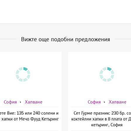
Вижте още подобни предложения
София
Хапване
София
Хапване
те Вие: 135 или 240 солени и
Сет Гурме празник: 230 бр. с
 хапки от Мечо Фууд Кетъринг
коктейлни хапки в 8 плата от 
кетъринг, София