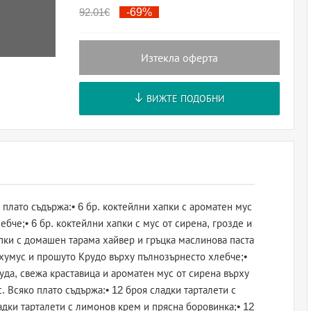
92.01
€
-69%
Изтекла оферта
ВИЖТЕ ПОДОБНИ
 плато съдържа:• 6 бр. коктейлни хапки с ароматен мус
бче;• 6 бр. коктейлни хапки с мус от сирена, грозде и
апки с домашен тарама хайвер и гръцка маслинова паста
и хумус и прошуто Крудо върху пълнозърнесто хлебче;•
ауда, свежа краставица и ароматен мус от сирена върху
. Всяко плато съдържа:• 12 броя сладки тарталети с
адки тарталети с лимонов крем и прясна боровинка;• 12