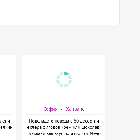
София
Хапване
олени
Подсладете повода с 50 десертни
Деличи
еклера с ягодов крем или шоколад,
тунквани във вкус по избор от Мечо
Фууд Кетъринг