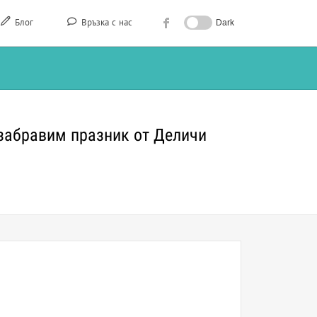
Блог
Връзка с нас
Dark
незабравим празник от Деличи