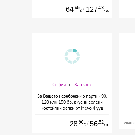
.95
.03
64
127
/
€
лв.
София
Хапване
За Вашето незабравимо парти - 90,
120 или 150 бр. вкусни солени
коктейлни хапки от Мечо Фууд
&amp; Кетъринг
.90
.52
28
56
/
специ
€
лв.