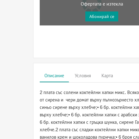
Офертата е изтекла
Абонирай се
Описание
Условия
Карта
2 плата със солени коктейлни хапки микс. Всяко
от сирена и чери домат върху пълнозърнесто хле
синьо сирене върху хлебче;• 6 бр. коктейлни х
върху хлебче;• 6 бр. коктейлни хапки с арабск
6 бр. коктейлни хапки с гръцка шунка, сирене Г
хлебче.2 плата със сладки коктейлни хапки микс
ванилов крем и шоколадова пуричка;• 6 броя сл