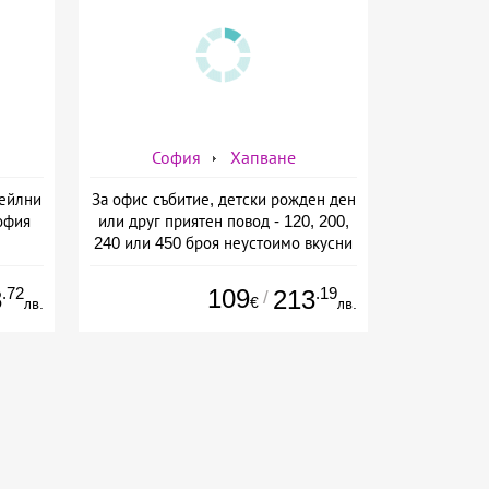
София
Хапване
тейлни
За офис събитие, детски рожден ден
офия
или друг приятен повод - 120, 200,
240 или 450 броя неустоимо вкусни
сладки и солени хапки от Mrs.
Pancake, София
.72
109
.19
3
213
/
€
лв.
лв.