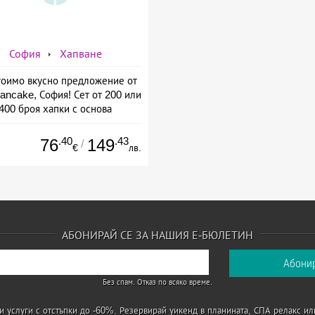
София
Хапване
оимо вкусно предложение от
ancake, София! Сет от 200 или
400 броя хапки с основа
пълнозърнесто хлебче.
.40
.43
76
149
/
€
лв.
АБОНИРАЙ СЕ ЗА НАШИЯ Е-БЮЛЕТИН
Без спам. Отказ по всяко време.
 услуги с отстъпки до -60%. Резервирай уикенд в планината, СПА релакс ил