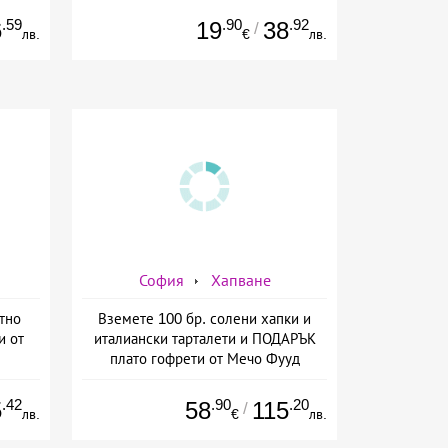
.59
.90
.92
6
19
38
/
лв.
€
лв.
София
Хапване
тно
Вземете 100 бр. солени хапки и
и от
италиански тарталети и ПОДАРЪК
плато гофрети от Мечо Фууд
Кетъринг
.42
.90
.20
5
58
115
/
лв.
€
лв.