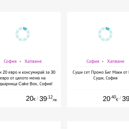
София
Хапване
София
Хапване
и 20 евро и консумирай за 30
Суши сет Промо Биг Маки от
евро от цялото меню на
Суши, София
дкарница Cake Box, София!
20
.12
.40
39
20
3
/
/
€
лв.
€