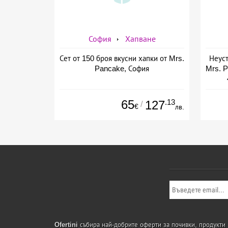
София
Хапване
Сет от 150 броя вкусни хапки от Mrs.
Неуст
Pancake, София
Mrs. P
65
.13
127
/
€
лв.
Ofertini
събира най-добрите оферти за почивки, продукти и