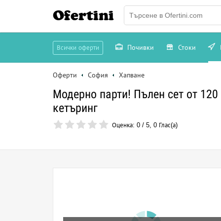
Ofertini
Почивки
Стоки
Всички оферти
Оферти
София
Хапване
Модерно парти! Пълен сет от 120
кетъринг
Оценка:
0
/
5
,
0
Глас(а)