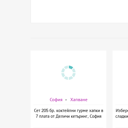
София
Хапване
Сет 205 бр. коктейлни гурме хапки в
Избере
7 плата от Деличи кетъринг, София
сладки