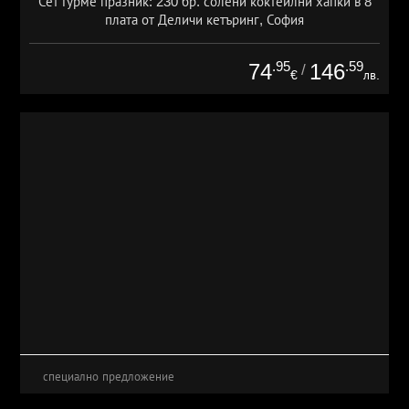
Сет Гурме празник: 230 бр. солени коктейлни хапки в 8
плата от Деличи кетъринг, София
.95
.59
74
146
/
€
лв.
специално предложение