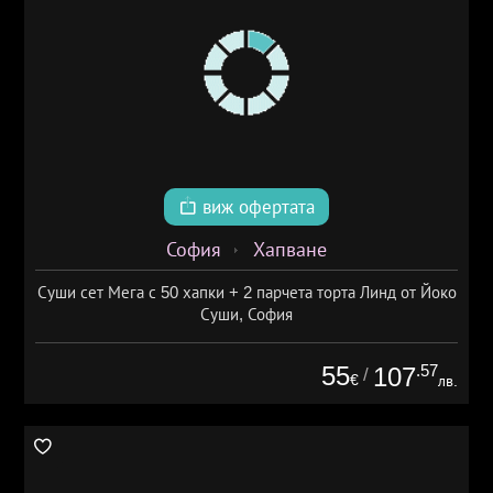
виж офертата
София
Хапване
Суши сет Мега с 50 хапки + 2 парчета торта Линд от Йоко
Суши, София
55
.57
107
/
€
лв.