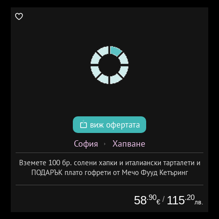
виж офертата
София
Хапване
Вземете 100 бр. солени хапки и италиански тарталети и
ПОДАРЪК плато гофрети от Мечо Фууд Кетъринг
.90
.20
58
115
/
€
лв.