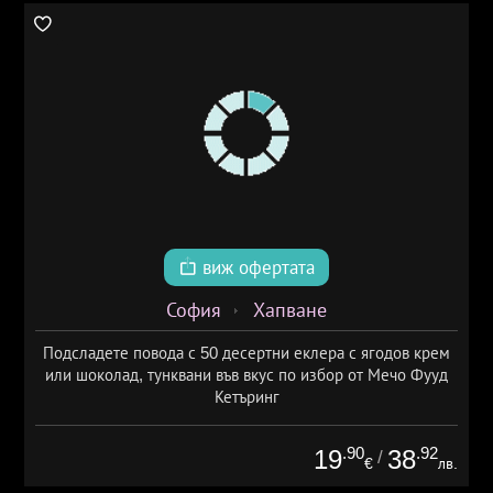
виж офертата
София
Хапване
Подсладете повода с 50 десертни еклера с ягодов крем
или шоколад, тунквани във вкус по избор от Мечо Фууд
Кетъринг
.90
.92
19
38
/
€
лв.