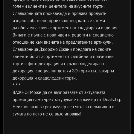
големи клиенти и ценители на вкусните торти.
Сладкарницата произвежда и продава продукти
изцяло собствено производство, като се стеми
да обогатява своя асортимент от сладкарски изделия.
Винаги е пълна с нови идеи и рецепти и специално
отношение към визията на предлаганите артикули.
Сладкарница Джорджо Джани предлага на своите
клиенти богат асортимент от сватбени и празнични
торти с фото декорация и с ръчно моделирана
декорация, специални детски 3D торти със захарна
декорация и сладоледени торти.
* * *
ВАЖНО! Може да се възползвате от актуалната
промоция само чрез закупуване на ваучер от Deals.bg.
Неизползван в срок ваучер се счита за невалиден и
сумата по него не се възстановява!