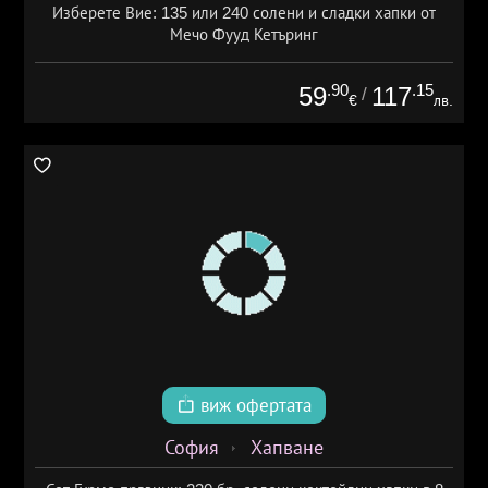
Изберете Вие: 135 или 240 солени и сладки хапки от
Мечо Фууд Кетъринг
.90
.15
59
117
/
€
лв.
виж офертата
София
Хапване