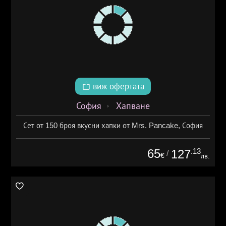
виж офертата
София
Хапване
Сет от 150 броя вкусни хапки от Mrs. Pancake, София
65
.13
127
/
€
лв.