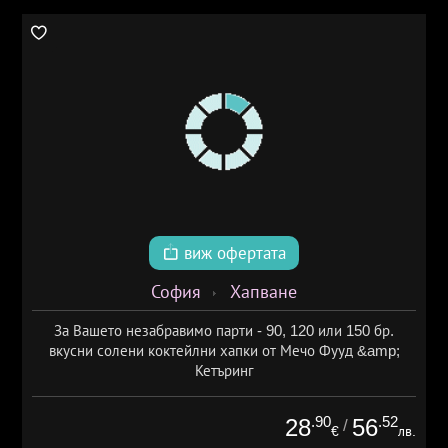
виж офертата
София
Хапване
За Вашето незабравимо парти - 90, 120 или 150 бр.
вкусни солени коктейлни хапки от Мечо Фууд &amp;
Кетъринг
.90
.52
28
56
/
€
лв.