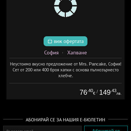
виж офертата
София
Хапване
Неустоимо вкусно предложение от Mrs. Pancake, София!
Сет от 200 или 400 броя хапки с основа пълнозърнесто
хлебче.
.40
.43
76
149
/
€
лв.
АБОНИРАЙ СЕ ЗА НАШИЯ Е-БЮЛЕТИН