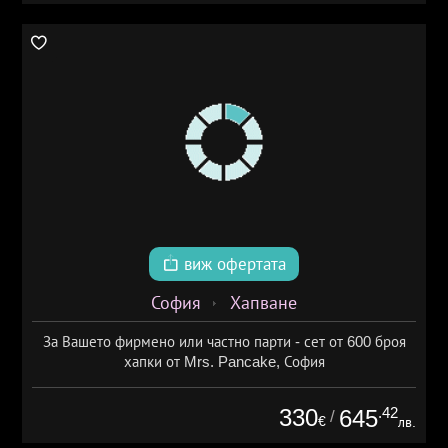
виж офертата
София
Хапване
За Вашето фирмено или частно парти - сет от 600 броя
хапки от Mrs. Pancake, София
330
.42
645
/
€
лв.