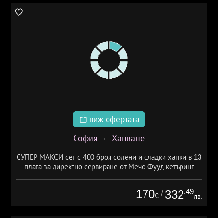
виж офертата
София
Хапване
СУПЕР МАКСИ сет с 400 броя солени и сладки хапки в 13
плата за директно сервиране от Мечо Фууд кетъринг
170
.49
332
/
€
лв.