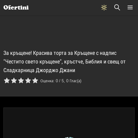
Почивки
Стоки
В града
Всички оферти
Ofertini
За кръщене! Красива тортa за Кръщенe с надпис
"Честито свето кръщене", кръстче, Библия и свещ от
Сладкарница Джорджо Джани
Оценка:
0
/
5
,
0
Глас(а)