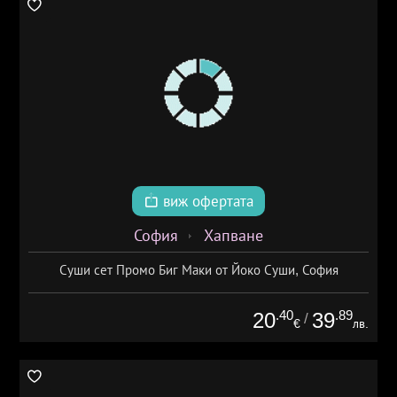
виж офертата
София
Хапване
Суши сет Промо Биг Маки от Йоко Суши, София
.40
.89
20
39
/
€
лв.