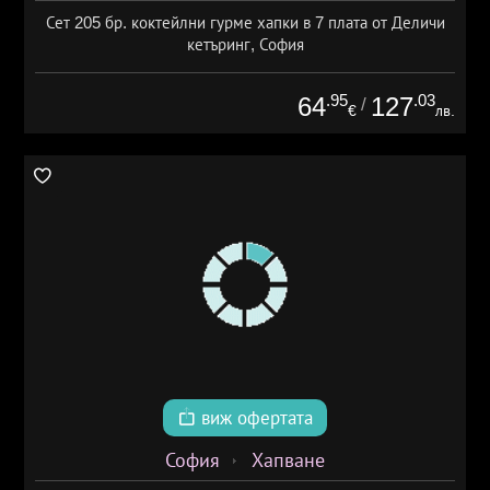
Сет 205 бр. коктейлни гурме хапки в 7 плата от Деличи
кетъринг, София
.95
.03
64
127
/
€
лв.
виж офертата
София
Хапване