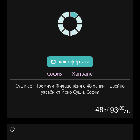
виж офертата
София
Хапване
Суши сет Премиум Филаделфия с 48 хапки + двойно
уасаби от Йоко Суши, София
48
.88
93
/
€
лв.