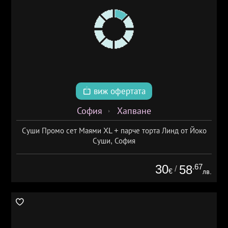
виж офертата
София
Хапване
Суши Промо сет Маями XL + парче торта Линд от Йоко
Суши, София
30
.67
58
/
€
лв.