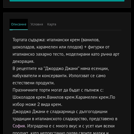
Описание
Условия
Карта
Тортата съдържа: италиански крем (ванилов,
шоколадов, карамелен или плодов) + фигурки от
италианско захарно тесто, моделирани като ръчна арт
декорация.
В рецептите на "Джорджо Джани" няма есенции,
набухватели и консерванти. Използват се само
естествени продукти.
Празничните торти могат да бъдат с пълнеж с:
Шоколадов крем.Ванилов крем.Карамелен крем.По
избор може 2 вида крем.
Джорджо Джани е сладкарница с дългогодишни
традиции в италианското сладкарство, представено в
София
. Изградена е с много вкус и с усет към всеки
продукт, като непрестанно радва своите малки и