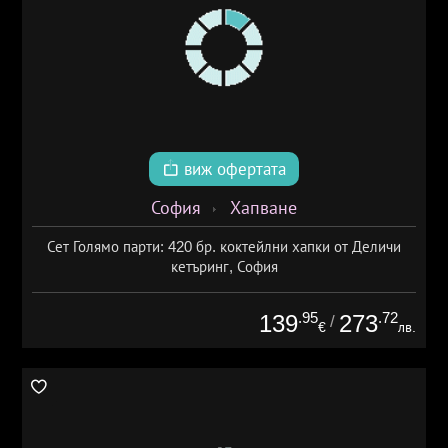
виж офертата
София
Хапване
Сет Голямо парти: 420 бр. коктейлни хапки от Деличи
кетъринг, София
.95
.72
139
273
/
€
лв.