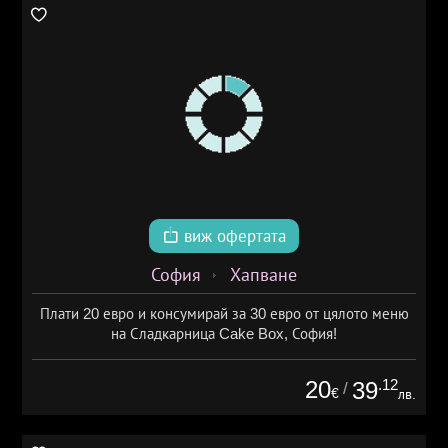
виж офертата
София
Хапване
Плати 20 евро и консумирай за 30 евро от цялото меню
на Сладкарница Cake Box, София!
20
.12
39
/
€
лв.