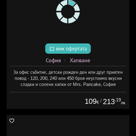
виж офертата
София
Хапване
За офис събитие, детски рожден ден или друг приятен
повод - 120, 200, 240 или 450 броя неустоимо вкусни
сладки и солени хапки от Mrs. Pancake, София
109
.19
213
/
€
лв.