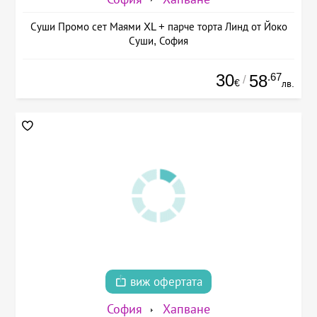
Суши Промо сет Маями XL + парче торта Линд от Йоко
Суши, София
30
.67
58
/
€
лв.
виж офертата
София
Хапване