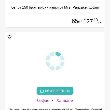
Сет от 150 броя вкусни хапки от Mrs. Pancake, София
65
.13
127
/
€
лв.
виж офертата
София
Хапване
Неустоимо вкусно предложение от Mrs. Pancake, София!