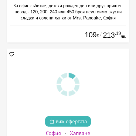
За офис събитие, детски рожден ден или друг приятен
повод - 120, 200, 240 или 450 броя неустоимо вкусни
сладки и солени хапки от Mrs. Pancake, София
109
.19
213
/
€
лв.
виж офертата
София
Хапване