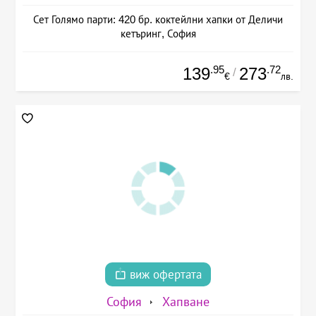
Сет Голямо парти: 420 бр. коктейлни хапки от Деличи
кетъринг, София
.95
.72
139
273
/
€
лв.
виж офертата
София
Хапване