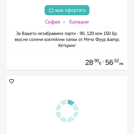
виж офертата
София
Хапване
За Вашето незабравимо парти - 90, 120 или 150 бр.
вкусни солени коктейлни хапки от Мечо Фууд &amp;
Кетъринг
.90
.52
28
56
/
€
лв.