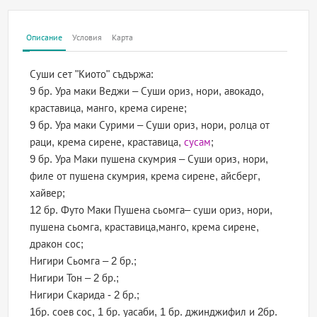
Описание
Условия
Карта
Суши сет "Киото" съдържа:
9 бр. Ура маки Веджи – Суши ориз, нори, авокадо,
краставица, манго, крема сирене;
9 бр. Ура маки Сурими – Суши ориз, нори, ролца от
раци, крема сирене, краставица,
сусам
;
9 бр. Ура Маки пушена скумрия – Суши ориз, нори,
филе от пушена скумрия, крема сирене, айсберг,
хайвер;
12 бр. Футо Маки Пушена сьомга– суши ориз, нори,
пушена сьомга, краставица,манго, крема сирене,
дракон сос;
Нигири Сьомга – 2 бр.;
Нигири Тон – 2 бр.;
Нигири Скарида - 2 бр.;
1бр. соев сос, 1 бр. уасаби, 1 бр. джинджифил и 2бр.