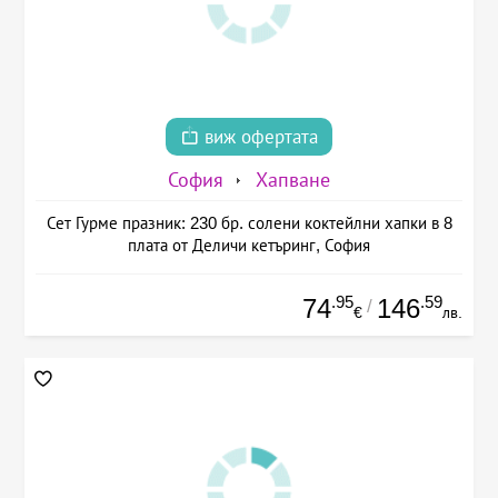
виж офертата
София
Хапване
Сет Гурме празник: 230 бр. солени коктейлни хапки в 8
плата от Деличи кетъринг, София
.95
.59
74
146
/
€
лв.