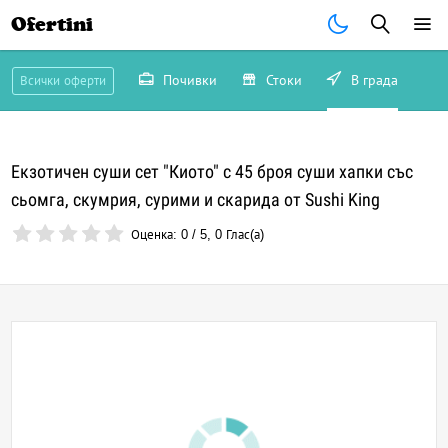
Ofertini
Почивки
Стоки
В града
Всички оферти
Екзотичен суши сет "Киото" с 45 броя суши хапки със
сьомга, скумрия, сурими и скарида от Sushi King
Оценка:
0
/
5
,
0
Глас(а)