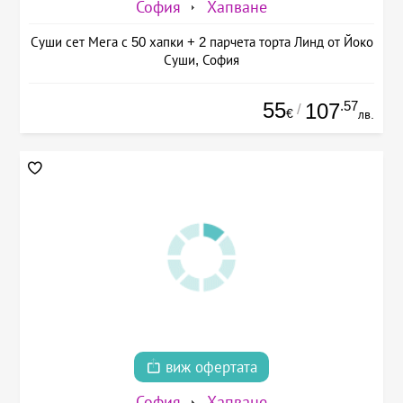
София
Хапване
Суши сет Мега с 50 хапки + 2 парчета торта Линд от Йоко
Суши, София
55
.57
107
/
€
лв.
виж офертата
София
Хапване