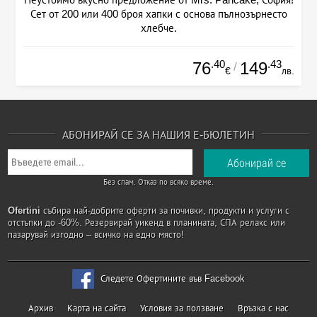
Сет от 200 или 400 броя хапки с основа пълнозърнесто
хлебче.
.40
.43
76
149
/
€
лв.
АБОНИРАЙ СЕ ЗА НАШИЯ Е-БЮЛЕТИН
Без спам. Отказ по всяко време.
Ofertini
събира най-добрите оферти за почивки, продукти и услуги с
отстъпки до -60%. Резервирай уикенд в планината, СПА релакс или
пазарувай изгодно – всичко на едно място!
Следете Офертините във Facebook
Архив
Карта на сайта
Условия за ползване
Връзка с нас