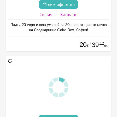
виж офертата
София
Хапване
Плати 20 евро и консумирай за 30 евро от цялото меню
на Сладкарница Cake Box, София!
20
.12
39
/
€
лв.