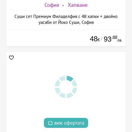
София
Хапване
Суши сет Премиум Филаделфия с 48 хапки + двойно
уасаби от Йоко Суши, София
48
.88
93
/
€
лв.
виж офертата