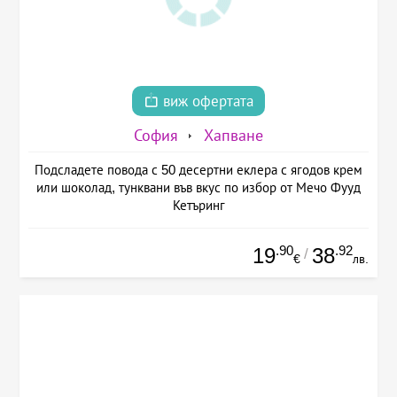
виж офертата
София
Хапване
Подсладете повода с 50 десертни еклера с ягодов крем
или шоколад, тунквани във вкус по избор от Мечо Фууд
Кетъринг
.90
.92
19
38
/
€
лв.