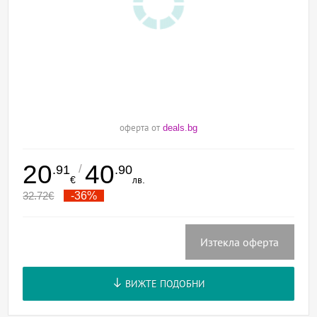
оферта от
deals.bg
20
40
/
.91
.90
€
лв.
32.72
€
-36%
Изтекла оферта
ВИЖТЕ ПОДОБНИ