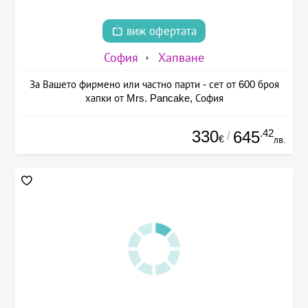
виж офертата
София
Хапване
За Вашето фирмено или частно парти - сет от 600 броя
хапки от Mrs. Pancake, София
330
.42
645
/
€
лв.