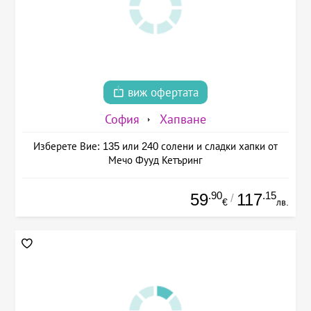
виж офертата
София
Хапване
Изберете Вие: 135 или 240 солени и сладки хапки от
Мечо Фууд Кетъринг
.90
.15
59
117
/
€
лв.