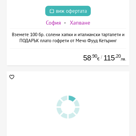
виж офертата
София
Хапване
Вземете 100 бр. солени хапки и италиански тарталети и
ПОДАРЪК плато гофрети от Мечо Фууд Кетъринг
.90
.20
58
115
/
€
лв.