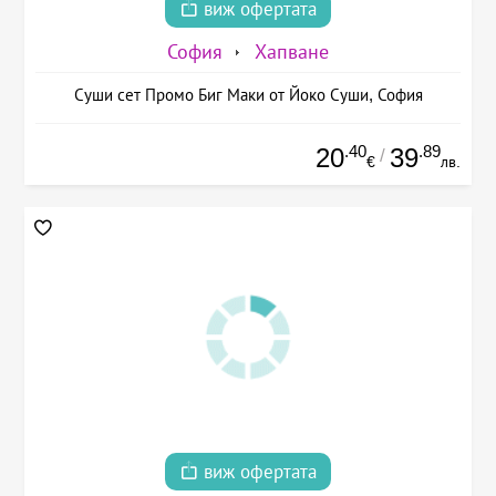
виж офертата
София
Хапване
Суши сет Промо Биг Маки от Йоко Суши, София
.40
.89
20
39
/
€
лв.
виж офертата