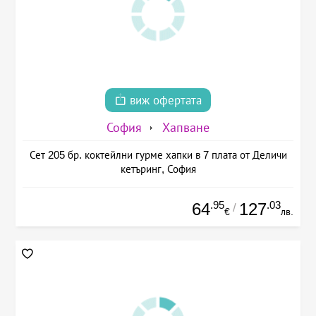
виж офертата
София
Хапване
Сет 205 бр. коктейлни гурме хапки в 7 плата от Деличи
кетъринг, София
.95
.03
64
127
/
€
лв.