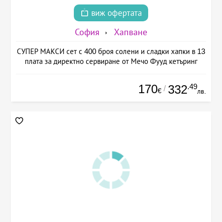
виж офертата
София
Хапване
СУПЕР МАКСИ сет с 400 броя солени и сладки хапки в 13
плата за директно сервиране от Мечо Фууд кетъринг
170
.49
332
/
€
лв.