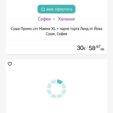
виж офертата
София
Хапване
Суши Промо сет Маями XL + парче торта Линд от Йоко
Суши, София
30
.67
58
/
€
лв.