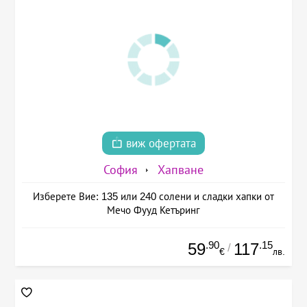
виж офертата
София
Хапване
Изберете Вие: 135 или 240 солени и сладки хапки от
Мечо Фууд Кетъринг
.90
.15
59
117
/
€
лв.