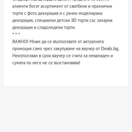
клиенти богат асортимент от сватбени и празнични
торти с фото декорация и с ръчно моделирана
декорация, специални детски 3D торти със захарна
декорация и сладоледени торти.
* * *
ВАЖНО! Може да се възползвате от актуалната
промоция само чрез закупуване на ваучер от Deals.bg.
Неизползван в срок ваучер се счита за невалиден и
сумата по него не се възстановява!