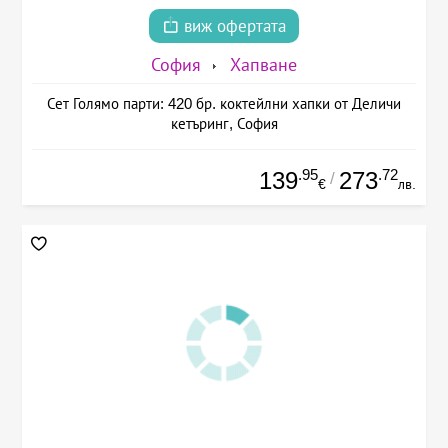
виж офертата
София
Хапване
Сет Голямо парти: 420 бр. коктейлни хапки от Деличи
кетъринг, София
.95
.72
139
273
/
€
лв.