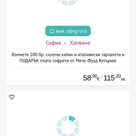
виж офертата
София
Хапване
Вземете 100 бр. солени хапки и италиански тарталети и
ПОДАРЪК плато гофрети от Мечо Фууд Кетъринг
.90
.20
58
115
/
€
лв.