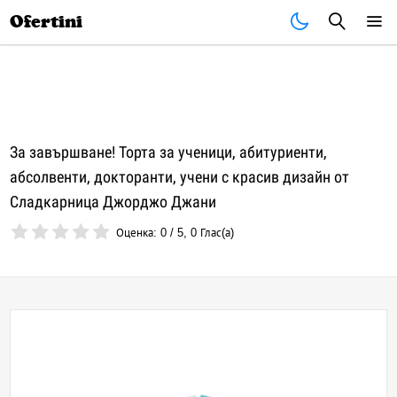
Почивки
Стоки
В града
Всички оферти
Ofertini
За завършване! Торта за ученици, абитуриенти,
абсолвенти, докторанти, учени с красив дизайн от
Сладкарница Джорджо Джани
Оценка:
0
/
5
,
0
Глас(а)