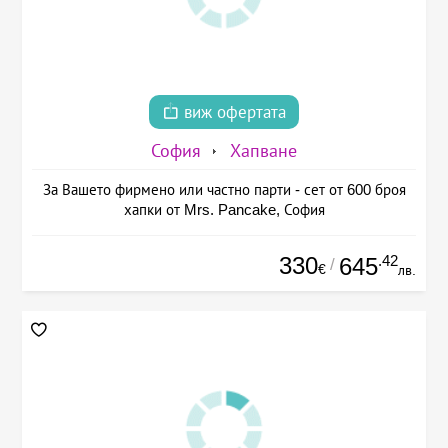
виж офертата
София
Хапване
За Вашето фирмено или частно парти - сет от 600 броя
хапки от Mrs. Pancake, София
330
.42
645
/
€
лв.