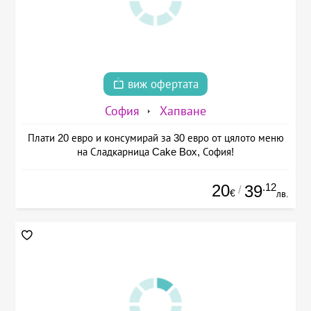
виж офертата
София
Хапване
Плати 20 евро и консумирай за 30 евро от цялото меню
на Сладкарница Cake Box, София!
20
.12
39
/
€
лв.