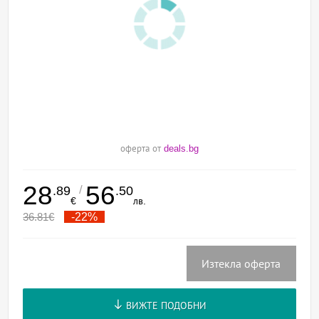
оферта от
deals.bg
28
56
/
.89
.50
€
лв.
36.81
€
-22%
Изтекла оферта
ВИЖТЕ ПОДОБНИ