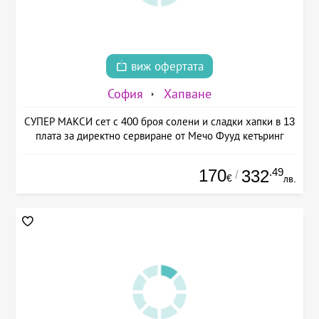
виж офертата
София
Хапване
СУПЕР МАКСИ сет с 400 броя солени и сладки хапки в 13
плата за директно сервиране от Мечо Фууд кетъринг
170
.49
332
/
€
лв.