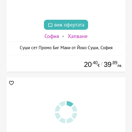
виж офертата
София
Хапване
Суши сет Промо Биг Маки от Йоко Суши, София
.40
.89
20
39
/
€
лв.