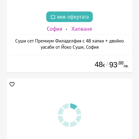
виж офертата
София
Хапване
Суши сет Премиум Филаделфия с 48 хапки + двойно
уасаби от Йоко Суши, София
48
.88
93
/
€
лв.