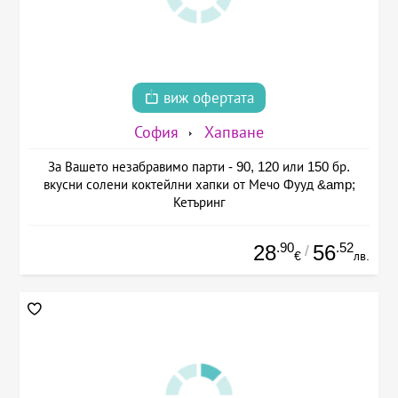
виж офертата
София
Хапване
За Вашето незабравимо парти - 90, 120 или 150 бр.
вкусни солени коктейлни хапки от Мечо Фууд &amp;
Кетъринг
.90
.52
28
56
/
€
лв.