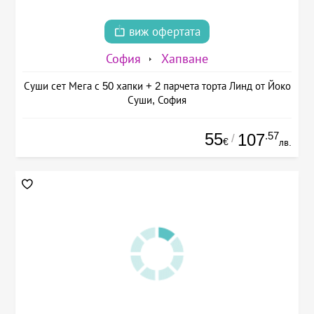
виж офертата
София
Хапване
Суши сет Мега с 50 хапки + 2 парчета торта Линд от Йоко
Суши, София
55
.57
107
/
€
лв.