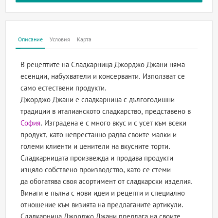
Описание
Условия
Карта
В рецептите на Сладкарница Джорджо Джани няма
есенции, набухватели и консерванти. Използват се
само естествени продукти.
Джорджо Джани е сладкарница с дългогодишни
традиции в италианското сладкарство, представено в
София
. Изградена е с много вкус и с усет към всеки
продукт, като непрестанно радва своите малки и
големи клиенти и ценители на вкусните торти.
Сладкарницата произвежда и продава продукти
изцяло собствено производство, като се стеми
да обогатява своя асортимент от сладкарски изделия.
Винаги е пълна с нови идеи и рецепти и специално
отношение към визията на предлаганите артикули.
Сладкарница Джорджо Джани предлага на своите