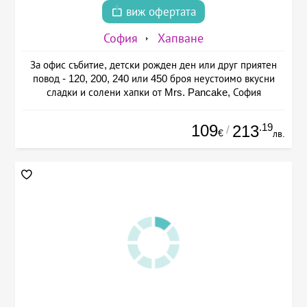
виж офертата
София
Хапване
За офис събитие, детски рожден ден или друг приятен
повод - 120, 200, 240 или 450 броя неустоимо вкусни
сладки и солени хапки от Mrs. Pancake, София
109
.19
213
/
€
лв.