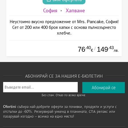
София
Хапване
Неустоимо вкусно предложение от Mrs. Pancake, София!
Сет от 200 или 400 броя хапки с основа пълнозърнесто
хлебче.
.40
.43
76
149
/
€
лв.
АБОНИРАЙ СЕ ЗА НАШИЯ Е-БЮЛЕТИН
Без спам. Отказ по всяко време.
Ofertini
събира най-добрите оферти за почивки, продукти и услуги с
отстъпки до -60%. Резервирай уикенд в планината, СПА релакс или
пазарувай изгодно – всичко на едно място!