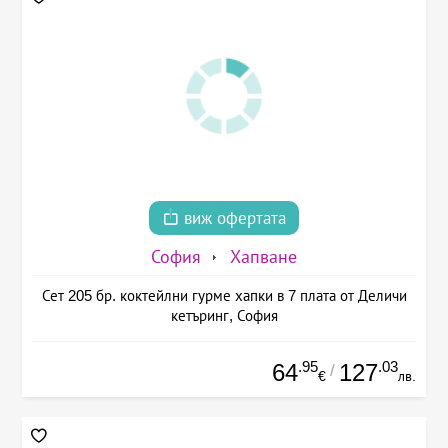
виж офертата
София
Хапване
Сет 205 бр. коктейлни гурме хапки в 7 плата от Деличи
кетъринг, София
.95
.03
64
127
/
€
лв.