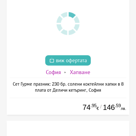
виж офертата
София
Хапване
Сет Гурме празник: 230 бр. солени коктейлни хапки в 8
плата от Деличи кетъринг, София
.95
.59
74
146
/
€
лв.