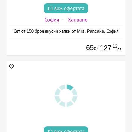
виж офертата
София
Хапване
Сет от 150 броя вкусни хапки от Mrs. Pancake, София
65
.13
127
/
€
лв.
виж офертата