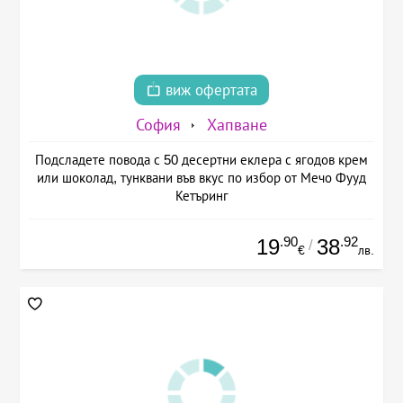
виж офертата
София
Хапване
Подсладете повода с 50 десертни еклера с ягодов крем
или шоколад, тунквани във вкус по избор от Мечо Фууд
Кетъринг
.90
.92
19
38
/
€
лв.